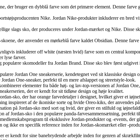
e, der bruger en dybblå farve som det primære element. Denne farve giv
sportstøjsproducenten Nike. Jordan Nike-produkter inkluderer en bred vi
llige slags sko, der produceres under Jordan-mærket og Nike. Disse sko
an-skoene, der anvender en mørkeblå farve kaldet Obsidian. Denne farve 
nligvis inkluderer off white (næsten hvid) farve som en central kompo
 lyse farver.
og populære skomodeller fra Jordan Brand. Disse sko blev først udgivet
pulære Jordan One sneakerserie, kendetegnet ved sit klassiske design 
rdan One-sneaker, perfekt til en mere afslappet og streetstyle-look.
binerer elementer fra både høj- og lav-top-versionen af Jordan One, hv
kerserien, der er kendt for sit tidløse design og høje kvalitet.
rdan-sko, der har orange farvedetaljer i designet, hvilket giver et iøjn
 inspireret af de ikoniske sorte og hvide Oreo-kiks, der anvendes på Jo
ation på Jordan-sko med sort og hvid, der giver en stilfuld og iøjnefal
n af Jordan-sko i den populære panda-farvesammensætning, perfekt til 
 medlemskabsprogram til eksklusive Jordan-produkter og -events, der giv
n og ikke en specifik reference inden for Jordan-skomærket eller -prod
 der er kendt for sine banebrydende arbejde inden for genren af ​​skræk