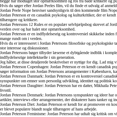
begge har modtaget stor opmærksomhed og ros fra både kritikere og p
Hvis du søger efter Jordan Peeles film, vil du finde et udvalg af anme
Jordan Peele Nope henviser sandsynligvis til den kommende film Nope ins
Jordan Peterson er en canadisk psykolog og kulturkritiker, der er kendt
tilhængere og kritikere.
Jordan Petersons 12 Rules er en populær selvhjælpsbog skrevet af Jordan
verden over og har halet stor opmærksomhed.
Jordan Peterson er en indflydelsesrig og kontroversiel skikkelse inden
mange rundt om i verden.
Hvis du er interesseret i Jordan Petersons filosofiske og psykologiske t
stor interesse og diskussioner.
Jordan Petersons bøger tilbyder læserne et dybtgående indblik i kompl
indflydelsesrige intellektuelle i sin generation.
Jeg håber, at disse detaljerede beskrivelser er nyttige for dig. Lad mig 
Jordan Peterson Copenhagen: Jordan Peterson er en kendt canadisk psyko
søger information om Jordan Petersons arrangementer i København, kan
Jordan Peterson Danmark: Jordan Peterson er en kontroversiel canadisk p
synspunkter om emner som personlig udvikling, identitet og politisk ko
Jordan Peterson Daughter: Jordan Peterson har en datter, Mikhaila Pet
livsstil.
Jordan Peterson Denmark: Jordan Petersons synspunkter og ideer har og
artikler, interviews eller arrangementer, der diskuterer hans tanker og in
Jordan Peterson Diet: Jordan Peterson er kendt for at promovere en ko
er blevet populære blandt nogle tilhængere af hans arbejde.
Jordan Peterson Feminisme: Jordan Peterson har udtalt sig kritisk om vi