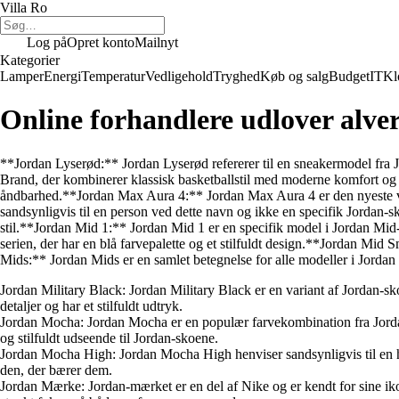
Villa Ro
Log på
Opret konto
Mailnyt
Kategorier
Lamper
Energi
Temperatur
Vedligehold
Tryghed
Køb og salg
Budget
IT
Kl
Online forhandlere udlover alve
**Jordan Lyserød:** Jordan Lyserød refererer til en sneakermodel fra 
Brand, der kombinerer klassisk basketballstil med moderne komfort og
åndbarhed.**Jordan Max Aura 4:** Jordan Max Aura 4 er den nyeste v
sandsynligvis til en person ved dette navn og ikke en specifik Jordan-s
stil.**Jordan Mid 1:** Jordan Mid 1 er en specifik model i Jordan Mid-
serien, der har en blå farvepalette og et stilfuldt design.**Jordan Mi
Mids:** Jordan Mids er en samlet betegnelse for alle modeller i Jordan 
Jordan Military Black: Jordan Military Black er en variant af Jordan-s
detaljer og har et stilfuldt udtryk.
Jordan Mocha: Jordan Mocha er en populær farvekombination fra Jorda
og stilfuldt udseende til Jordan-skoene.
Jordan Mocha High: Jordan Mocha High henviser sandsynligvis til en høj
den, der bærer dem.
Jordan Mærke: Jordan-mærket er en del af Nike og er kendt for sine ikon