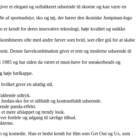
er et elegant og sofistikeret udseende til skoene og kan være en
fte af sportsudstyr, sko og tøj, der bærer den ikoniske Jumpman-logo
 er kendt for deres innovative teknologi, høje kvalitet og unikke
kombineres ofte med andre farver som hvid, sort eller grå for at skabe
nent. Denne farvekombination giver et rent og moderne udseende til
 i 1985 og har siden da været et must-have for sneakerheads og
og høje hælkappe.
ilket giver en alsidig stil.
efaldende udtryk.
rdan-sko for et stilfuldt og kontrastfuldt udseende.
dende panda-effekt.
et mere afslappet og trendy look.
er fordele og adgang til særlige tilbud.
ukterne.
film og komedie. Han er bedst kendt for film som Get Out og Us, som