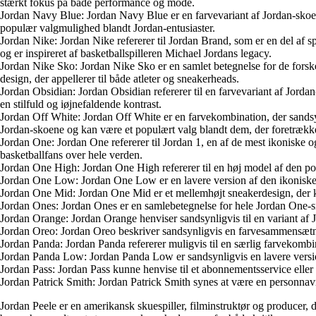
stærkt fokus på både performance og mode.
Jordan Navy Blue: Jordan Navy Blue er en farvevariant af Jordan-skoen
populær valgmulighed blandt Jordan-entusiaster.
Jordan Nike: Jordan Nike refererer til Jordan Brand, som er en del af 
og er inspireret af basketballspilleren Michael Jordans legacy.
Jordan Nike Sko: Jordan Nike Sko er en samlet betegnelse for de forske
design, der appellerer til både atleter og sneakerheads.
Jordan Obsidian: Jordan Obsidian refererer til en farvevariant af Jord
en stilfuld og iøjnefaldende kontrast.
Jordan Off White: Jordan Off White er en farvekombination, der sandsy
Jordan-skoene og kan være et populært valg blandt dem, der foretrækker
Jordan One: Jordan One refererer til Jordan 1, en af de mest ikoniske 
basketballfans over hele verden.
Jordan One High: Jordan One High refererer til en høj model af den po
Jordan One Low: Jordan One Low er en lavere version af den ikoniske Jo
Jordan One Mid: Jordan One Mid er et mellemhøjt sneakerdesign, der kom
Jordan Ones: Jordan Ones er en samlebetegnelse for hele Jordan One-snea
Jordan Orange: Jordan Orange henviser sandsynligvis til en variant af Jo
Jordan Oreo: Jordan Oreo beskriver sandsynligvis en farvesammensætning
Jordan Panda: Jordan Panda refererer muligvis til en særlig farvekombin
Jordan Panda Low: Jordan Panda Low er sandsynligvis en lavere versio
Jordan Pass: Jordan Pass kunne henvise til et abonnementsservice eller
Jordan Patrick Smith: Jordan Patrick Smith synes at være en personnav
Jordan Peele er en amerikansk skuespiller, filminstruktør og producer,