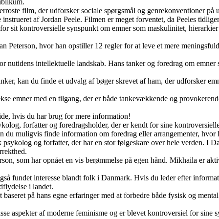
ublikum.
lderroste film, der udforsker sociale spørgsmål og genrekonventioner p
trueret af Jordan Peele. Filmen er meget forventet, da Peeles tidligere 
 for sit kontroversielle synspunkt om emner som maskulinitet, hierarkier
 Peterson, hvor han opstiller 12 regler for at leve et mere meningsfuldt
 for nutidens intellektuelle landskab. Hans tanker og foredrag om emner
anker, kan du finde et udvalg af bøger skrevet af ham, der udforsker emn
ekse emner med en tilgang, der er både tankevækkende og provokerende. 
vide, hvis du har brug for mere information!
log, forfatter og foredragsholder, der er kendt for sine kontroversiel
 du muligvis finde information om foredrag eller arrangementer, hvor 
sykolog og forfatter, der har en stor følgeskare over hele verden. I Da
rrekthed.
erson, som har opnået en vis berømmelse på egen hånd. Mikhaila er akti
så fundet interesse blandt folk i Danmark. Hvis du leder efter informa
dflydelse i landet.
st baseret på hans egne erfaringer med at forbedre både fysisk og men
sse aspekter af moderne feminisme og er blevet kontroversiel for sine sy