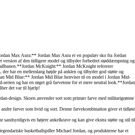
.**Jordan Max Aura:** Jordan Max Aura er en populær sko fra Jordan
 version af den tidligere model og tilbyder forbedret støddæmpning og
tballbanen.**Jordan McKnight:** Jordan McKnight refererer
, der har en mellemlang højde på anklen og tilbyder god støtte og
ordan Mid Blue:** Jordan Mid Blue henviser til en model i Jordan Mid-
-serien og har en røget grå farvetone for et mere neutral look.**Jordan
ber det var til hjælp!
Jordan-design. Skoen anvender sort som primær farve med militarigrønne
dre farver som hvid og sort. Denne farvekombination giver et tidløst
ndsynligvis en højere ankelkrave og kan give ekstra støtte og stil til
legendariske basketballspiller Michael Jordan, og produkterne har et