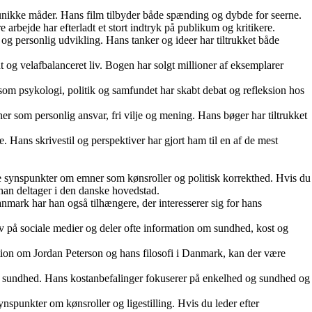
å unikke måder. Hans film tilbyder både spænding og dybde for seerne.
arbejde har efterladt et stort indtryk på publikum og kritikere.
 og personlig udvikling. Hans tanker og ideer har tiltrukket både
 og velafbalanceret liv. Bogen har solgt millioner af eksemplarer
 som psykologi, politik og samfundet har skabt debat og refleksion hos
er som personlig ansvar, fri vilje og mening. Hans bøger har tiltrukket
Hans skrivestil og perspektiver har gjort ham til en af de mest
le synspunkter om emner som kønsroller og politisk korrekthed. Hvis du
han deltager i den danske hovedstad.
nmark har han også tilhængere, der interesserer sig for hans
v på sociale medier og deler ofte information om sundhed, kost og
tion om Jordan Peterson og hans filosofi i Danmark, kan der være
tal sundhed. Hans kostanbefalinger fokuserer på enkelhed og sundhed og
nspunkter om kønsroller og ligestilling. Hvis du leder efter