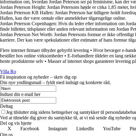
information om, hvordan Jordan Peterson ser på feminisme, kan der være 
Jordan Peterson Height: Jordan Petersons højde er cirka 1,85 meter, hv
Jordan Peterson KB Hallen: Jordan Peterson har tidligere holdt foredra
Hallen, kan der være omtale eller anmeldelser tilgængelige online.
Jordan Peterson Copenhagen: Hvis du leder efter information om Jordan
finde billetter, tidsplaner eller anden relevant information om Jordan Pe
Jordan Peterson Net Worth: Jordan Petersons formue er ikke offentligt 
karriere. Der kan være spekulationer eller estimater af hans formue tilg
Flere internet firmaer tilbyder gebyrfri levering
•
Hvor bevæger e-hande
bestiller hos online virksomheder
•
E-forhandlere tildeler en lang række
hente produkterne selv
•
Masser af internet shops garanterer leverin
Villa Ro
Få inspiration og nyheder – skriv dig op
Din nye yndlingsmail – fyldt med indsigt og konkrete råd.
Indtast din e-mail her
Deltag
Jeg tilslutter mig sidens betingelser og samtykker til persondatabeha
Ved at tilmelde dig giver du samtykke til, at vi må sende dig nyheder og
Del og vis hjerte
X
Facebook
Instagram
LinkedIn
YouTube
Pin
Om os