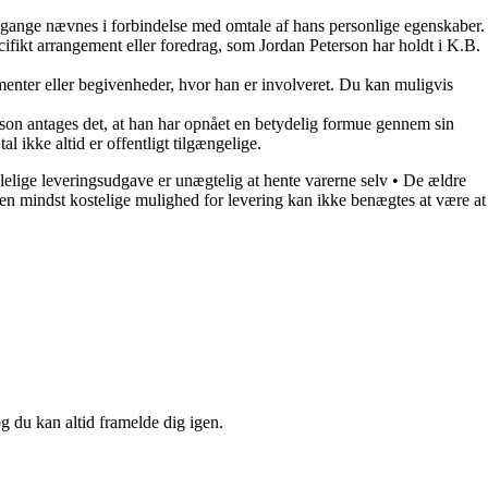
le gange nævnes i forbindelse med omtale af hans personlige egenskaber.
ifikt arrangement eller foredrag, som Jordan Peterson har holdt i K.B.
enter eller begivenheder, hvor han er involveret. Du kan muligvis
rson antages det, at han har opnået en betydelig formue gennem sin
l ikke altid er offentligt tilgængelige.
elige leveringsudgave er unægtelig at hente varerne selv
•
De ældre
n mindst kostelige mulighed for levering kan ikke benægtes at være at
og du kan altid framelde dig igen.