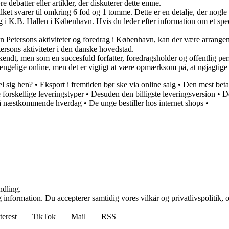
debatter eller artikler, der diskuterer dette emne.
ilket svarer til omkring 6 fod og 1 tomme. Dette er en detalje, der nog
g i K.B. Hallen i København. Hvis du leder efter information om et spec
 Petersons aktiviteter og foredrag i København, kan der være arrangem
tersons aktiviteter i den danske hovedstad.
kendt, men som en succesfuld forfatter, foredragsholder og offentlig pe
ængelige online, men det er vigtigt at være opmærksom på, at nøjagtige ta
l sig hen?
•
Eksport i fremtiden bør ske via online salg
•
Den mest betal
 forskellige leveringstyper
•
Desuden den billigste leveringsversion
•
De
g på næstkommende hverdag
•
De unge bestiller hos internet shops
•
ndling.
 information. Du accepterer samtidig vores vilkår og privatlivspolitik, 
terest
TikTok
Mail
RSS