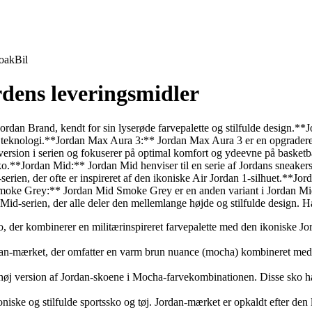
oak
Bil
rdens leveringsmidler
Jordan Brand, kendt for sin lyserøde farvepalette og stilfulde design
 teknologi.**Jordan Max Aura 3:** Jordan Max Aura 3 er en opgraderet
ersion i serien og fokuserer på optimal komfort og ydeevne på baske
ko.**Jordan Mid:** Jordan Mid henviser til en serie af Jordans sneakers
serien, der ofte er inspireret af den ikoniske Air Jordan 1-silhuet.**J
d Smoke Grey:** Jordan Mid Smoke Grey er en anden variant i Jordan Mid
Mid-serien, der alle deler den mellemlange højde og stilfulde design. Hå
ko, der kombinerer en militærinspireret farvepalette med den ikoniske 
n-mærket, der omfatter en varm brun nuance (mocha) kombineret med an
 version af Jordan-skoene i Mocha-farvekombinationen. Disse sko har sa
iske og stilfulde sportssko og tøj. Jordan-mærket er opkaldt efter den 