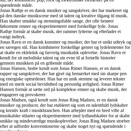
spændende måde.
Jonas Rathje er en dansk musiker og sangskriver, der har markeret sig
på den danske musikscene med sit talent og kreative tilgang til musik.
Han skaber smukke og stemningsfulde sange, der ofte berører
følsomme emner og eksperimenterer med forskellige lyde. Jonas
Rathje formår at skabe musik, der rammer lytterne og efterlader et
varigt indtryk.
Jonas Ravn er en dansk kunstner og musiker, der har et unikt udtryk og
en særegen stil. Han kombinerer forskellige genrer og lydelementer for
at skabe en eklektisk og farverig musikalsk oplevelse. Jonas Ravn er
kendt for sit melodiske talent og sin evne til at fortælle historier
gennem musikken på en gribende måde.
Jonas Hansen, bedre kendt som Jonas Rimer Hansen, er en dansk
rapper og sangskriver, der har gjort sig bemærket med sin skarpe pen
og energiske optrædener. Han har en unik stemme og leverer tekster
med en stærk social bevidsthed og personlig ærlighed. Jonas Rimer
Hansen formår at sætte ord på komplekse emner og skabe musik, der
engagerer og provokerer.
Jonas Madsen, også kendt som Jonas Ring Madsen, er en dansk
musiker og producer, der har etableret sig som en talentfuld lydskaber
og kreativ kraft i musikbranchen. Han arbejder med en bred vifte af
musikalske stilarter og eksperimenterer med lydlandskaber for at skabe
unikke og mindeværdige musikoplevelser. Jonas Ring Madsen stræber
efter at udfordre konventionerne og skabe noget nyt og spændende i