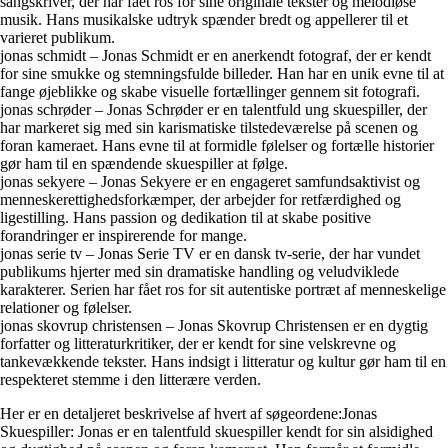
sangskriver, der har fået ros for sine originale tekster og melodiøse
musik. Hans musikalske udtryk spænder bredt og appellerer til et
varieret publikum.
jonas schmidt – Jonas Schmidt er en anerkendt fotograf, der er kendt
for sine smukke og stemningsfulde billeder. Han har en unik evne til at
fange øjeblikke og skabe visuelle fortællinger gennem sit fotografi.
jonas schrøder – Jonas Schrøder er en talentfuld ung skuespiller, der
har markeret sig med sin karismatiske tilstedeværelse på scenen og
foran kameraet. Hans evne til at formidle følelser og fortælle historier
gør ham til en spændende skuespiller at følge.
jonas sekyere – Jonas Sekyere er en engageret samfundsaktivist og
menneskerettighedsforkæmper, der arbejder for retfærdighed og
ligestilling. Hans passion og dedikation til at skabe positive
forandringer er inspirerende for mange.
jonas serie tv – Jonas Serie TV er en dansk tv-serie, der har vundet
publikums hjerter med sin dramatiske handling og veludviklede
karakterer. Serien har fået ros for sit autentiske portræt af menneskelige
relationer og følelser.
jonas skovrup christensen – Jonas Skovrup Christensen er en dygtig
forfatter og litteraturkritiker, der er kendt for sine velskrevne og
tankevækkende tekster. Hans indsigt i litteratur og kultur gør ham til en
respekteret stemme i den litterære verden.
Her er en detaljeret beskrivelse af hvert af søgeordene:Jonas
Skuespiller: Jonas er en talentfuld skuespiller kendt for sin alsidighed