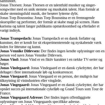
samfundet.
Jonas Thorsen: Jonas Thorsen er en talentfuld musiker og singer-
songwriter med en unik stemme og musikalsk talent. Han formår at
skabe stemningsfuld musik, der berører lytterne dybt.
Jonas Torp Boussnina: Jonas Torp Boussnina er en fremragende
skuespiller og performer, der formår at skabe magi på scenen. Hans
karisma og talent fanger publikums opmærksomhed og efterlader et
varigt indtryk.
Jonas Trampedach:
Jonas Trampedach er en dansk forfatter og
kunstner, der er kendt for sit eksperimenterende og nyskabende værk
inden for litteratur og kunst.
Jonas Vennike Ditlevsen:
Der findes ingen kendte oplysninger om en
person ved navn Jonas Vennike Ditlevsen.
Jonas Vind:
Jonas Vind er en fiktiv karakter i en række TV-serier og
bøger.
Jonas Vindegaard:
Jonas Vindegaard er en dansk cykelrytter, der har
deltaget i flere internationale løb og konkurrencer.
Jonas Vinegaard:
Jonas Vinegaard er en person, der muligvis har
tilknytning til vinindustrien eller vingårde.
Jonas Vingegaard:
Jonas Vingegaard er en dansk cykelrytter, der har
opnået succes på internationale cykelløb og Grand Tours som Tour de
France.
Jonas Vingegaard Adresse:
Der findes ingen offentliggjorte
oplysninger om Jonas Vingegaards specifikke adresse.