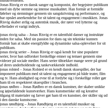
musikverdenen.
Jonas Risvig er en dansk sanger og komponist, der begejstrer publikum
med sin dybe stemme og intense musikalitet. Han formår at formidle
følelser og stemninger gennem sin sangskrivning og performance, og
har opnået anerkendelse for sit talent og engagement i musikken. Jonas
Risvig skaber ærlig og autentisk musik, der rører ved lytterne og
efterlader et varigt indtryk.
jonas risvig salsa – Jonas Risvig er en talentfuld danser og instruktør
inden for salsa. Med sin passion for dans og sin tekniske kunnen
formår han at skabe energifyldte og dynamiske salsa-oplevelser for sit
publikum.
jonas risvig serier – Jonas Risvig er også kendt for sine populære
serier, hvor han udforsker forskellige emner og temaer gennem sine
videoer på sociale medier. Hans serier tiltrækker mange seere på grund
af deres underholdende og tankevækkende indhold.
jonas rolsted – Jonas Rolsted er en kendt dansk skuespiller, der har
imponeret publikum med sit talent og engagement på både teater, film
og tv. Hans alsidighed og evne til at fordybe sig i forskellige roller gør
ham til en respekteret skuespiller i branchen.
jonas rødbro – Jonas Rødbro er en dansk kunstner, der skaber unikke
og iøjnefaldende kunstværker. Hans kunstneriske stil og kreative
tilgang til materialer og farver gør ham til en kunstner, der skiller sig ud
i den danske kunstscene.
jonas røndbjerg – Jonas Røndbjerg er en talentfuld musiker og