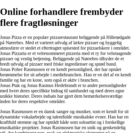
Online forhandlere frembyder
flere fragtløsninger
Jonas Pizza er en populær pizzarestaurant beliggende på Hillerødgade
på Nørrebro. Med et varieret udvalg af lækre pizzaer og hyggelig
atmosfære er stedet et eftertragtet spisested for pizzaelskere i området.
Jonas Pizzaria er et velrenommeret pizzeria med et ry for velsmagende
pizzaer og venlig betjening. Beliggende på Nørrebro tilbyder de et
bredt udvalg af pizzaer med friske ingredienser og sprød bund.
Jonas Poher Rasmussen er en kendt personlighed, der har opnået
berømmelse for sit arbejde i mediebranchen. Han er en del af en kendt
familie og har en kone, som også er aktiv i branchen.
Jonas Ptak og Jonas Rasmus Hedebrandt er to andre personligheder
med hvert deres specifikke bidrag til samfundet og med deres egne
unikke historier. Deres indsats har gjort dem bemærkelsesværdige
inden for deres respektive områder.
Jonas Rasmussen er en dansk sanger og musiker, som er kendt for sit
dynamiske vokalarbejde og talentfulde musikalske evner. Han har en
kraftfuld stemme og har optrådt både som soloartist og i forskellige
musikalske projekter. Jonas Rasmussen har en unik og genkendelig
stil, der kombinerer pop, rock og elektroniske elementer på en