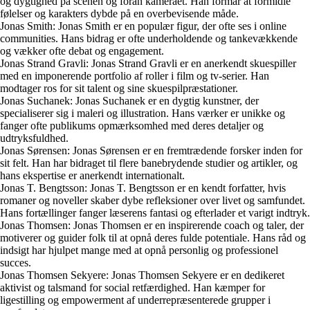
og dygtighed på scenen og foran kameraet. Han formår at formidle
følelser og karakters dybde på en overbevisende måde.
Jonas Smith: Jonas Smith er en populær figur, der ofte ses i online
communities. Hans bidrag er ofte underholdende og tankevækkende
og vækker ofte debat og engagement.
Jonas Strand Gravli: Jonas Strand Gravli er en anerkendt skuespiller
med en imponerende portfolio af roller i film og tv-serier. Han
modtager ros for sit talent og sine skuespilpræstationer.
Jonas Suchanek: Jonas Suchanek er en dygtig kunstner, der
specialiserer sig i maleri og illustration. Hans værker er unikke og
fanger ofte publikums opmærksomhed med deres detaljer og
udtryksfuldhed.
Jonas Sørensen: Jonas Sørensen er en fremtrædende forsker inden for
sit felt. Han har bidraget til flere banebrydende studier og artikler, og
hans ekspertise er anerkendt internationalt.
Jonas T. Bengtsson: Jonas T. Bengtsson er en kendt forfatter, hvis
romaner og noveller skaber dybe refleksioner over livet og samfundet.
Hans fortællinger fanger læserens fantasi og efterlader et varigt indtryk.
Jonas Thomsen: Jonas Thomsen er en inspirerende coach og taler, der
motiverer og guider folk til at opnå deres fulde potentiale. Hans råd og
indsigt har hjulpet mange med at opnå personlig og professionel
succes.
Jonas Thomsen Sekyere: Jonas Thomsen Sekyere er en dedikeret
aktivist og talsmand for social retfærdighed. Han kæmper for
ligestilling og empowerment af underrepræsenterede grupper i