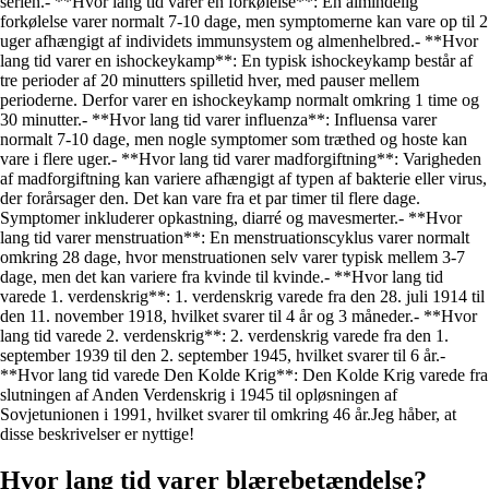
serien.- **Hvor lang tid varer en forkølelse**: En almindelig
forkølelse varer normalt 7-10 dage, men symptomerne kan vare op til 2
uger afhængigt af individets immunsystem og almenhelbred.- **Hvor
lang tid varer en ishockeykamp**: En typisk ishockeykamp består af
tre perioder af 20 minutters spilletid hver, med pauser mellem
perioderne. Derfor varer en ishockeykamp normalt omkring 1 time og
30 minutter.- **Hvor lang tid varer influenza**: Influensa varer
normalt 7-10 dage, men nogle symptomer som træthed og hoste kan
vare i flere uger.- **Hvor lang tid varer madforgiftning**: Varigheden
af madforgiftning kan variere afhængigt af typen af bakterie eller virus,
der forårsager den. Det kan vare fra et par timer til flere dage.
Symptomer inkluderer opkastning, diarré og mavesmerter.- **Hvor
lang tid varer menstruation**: En menstruationscyklus varer normalt
omkring 28 dage, hvor menstruationen selv varer typisk mellem 3-7
dage, men det kan variere fra kvinde til kvinde.- **Hvor lang tid
varede 1. verdenskrig**: 1. verdenskrig varede fra den 28. juli 1914 til
den 11. november 1918, hvilket svarer til 4 år og 3 måneder.- **Hvor
lang tid varede 2. verdenskrig**: 2. verdenskrig varede fra den 1.
september 1939 til den 2. september 1945, hvilket svarer til 6 år.-
**Hvor lang tid varede Den Kolde Krig**: Den Kolde Krig varede fra
slutningen af Anden Verdenskrig i 1945 til opløsningen af
Sovjetunionen i 1991, hvilket svarer til omkring 46 år.Jeg håber, at
disse beskrivelser er nyttige!
Hvor lang tid varer blærebetændelse?