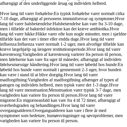
afhængigt af den underliggende årsag og individets helbred.
Hvor lang tid varer forkølelse:En typisk forkølelse varer normalt cirka
7-10 dage, afhængigt af personens immunforsvar og symptomer.Hvor
lang tid varer halsbetændelse:Halsbetændelse kan vare fra 3-10 dage,
men i tilfælde af bakteriel infektion kan det kræve antibiotika.Hvor
lang tid varer hikke:Hikke varer ofte kun nogle minutter, men i sjældne
tilfælde kan det vare i timer eller endda dage.Hvor lang tid varer
influenza:Influenza varer normalt 1-2 uger, men alvorlige tilfælde kan
kræve lægehjælp og længere restitutionsperiode.Hvor lang tid varer
kærestesorg:Varigheden af kærestesorg varierer fra person til person,
men følelserne kan vare fra uger til måneder, afhængigt af individets
følelsesmæssige håndtering.Hvor lang tid varer løbetid hos hunde:En
løbetid hos hunde varer normalt i gennemsnit 2-3 uger, hvor hunden
kan være i stand til at blive drægtig.Hvor lang tid varer
madforgiftning:Varigheden af madforgiftning afhænger af typen af
patogen og individets helbred, men typisk varer det 1-3 dage.Hvor
lang tid varer menstruation:Menstruation varer typisk 3-7 dage, men
varigheden kan variere fra person til person.Hvor lang tid varer
migræne:En migræneanfald kan vare fra 4 til 72 timer, afhængigt af
sværhedsgraden og behandlingen.Hvor lang tid varer
overgangsalderen:Overgangsalderen kan vare i flere år med
symptomer som hedeture, humørsvingninger og søvnproblemer, men
varigheden kan variere fra person til person.