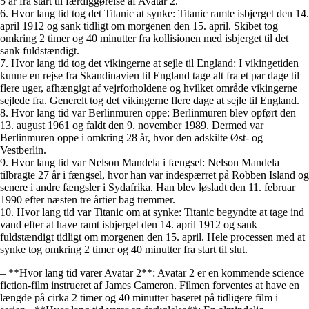
5 år fra start til færdiggørelse af Avatar 2.
6. Hvor lang tid tog det Titanic at synke: Titanic ramte isbjerget den 14.
april 1912 og sank tidligt om morgenen den 15. april. Skibet tog
omkring 2 timer og 40 minutter fra kollisionen med isbjerget til det
sank fuldstændigt.
7. Hvor lang tid tog det vikingerne at sejle til England: I vikingetiden
kunne en rejse fra Skandinavien til England tage alt fra et par dage til
flere uger, afhængigt af vejrforholdene og hvilket område vikingerne
sejlede fra. Generelt tog det vikingerne flere dage at sejle til England.
8. Hvor lang tid var Berlinmuren oppe: Berlinmuren blev opført den
13. august 1961 og faldt den 9. november 1989. Dermed var
Berlinmuren oppe i omkring 28 år, hvor den adskilte Øst- og
Vestberlin.
9. Hvor lang tid var Nelson Mandela i fængsel: Nelson Mandela
tilbragte 27 år i fængsel, hvor han var indespærret på Robben Island og
senere i andre fængsler i Sydafrika. Han blev løsladt den 11. februar
1990 efter næsten tre årtier bag tremmer.
10. Hvor lang tid var Titanic om at synke: Titanic begyndte at tage ind
vand efter at have ramt isbjerget den 14. april 1912 og sank
fuldstændigt tidligt om morgenen den 15. april. Hele processen med at
synke tog omkring 2 timer og 40 minutter fra start til slut.
– **Hvor lang tid varer Avatar 2**: Avatar 2 er en kommende science
fiction-film instrueret af James Cameron. Filmen forventes at have en
længde på cirka 2 timer og 40 minutter baseret på tidligere film i