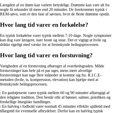
Længden af en drøm kan variere betydeligt. Drømme kan vare alt fra
nogle få sekunder til mere end 20 minutter. De forekommer typisk i
REM-søvn, som er den fase af søvnen, hvor de fleste drømme opstår.
Hvor lang tid varer en forkølelse?
En typisk forkølelse varer typisk mellem 7-10 dage. Nogle symptomer
kan dog vare længere, især hoste og snue. Det er vigtigt at hvile og
drikke rigeligt med væske for at fremskynde helingsprocessen.
Hvor lang tid varer en forstuvning?
Varigheden af en forstuvning afhænger af sværhedsgraden. Milde
forstuvninger kan hele på et par uger, mens mere alvorlige
forstuvninger kan tage flere måneder at komme sig fra. R.I.C.E-
metoden (hvile, is, kompression, elevation) kan hjælpe med at
fremskynde helingsprocessen.
: En gudstjeneste varer typisk mellem 60 og 90 minutter afhængigt af
den religiøse tradition. Den består ofte af bønner, salmer, prædiken og
forskellige liturgiske handlinger.
: En halvleg i fodbold varer normalt 45 minutter effektiv spilletid med
tillægstid for eventuelle afbrydelser. Derfor kan en halvleg typisk