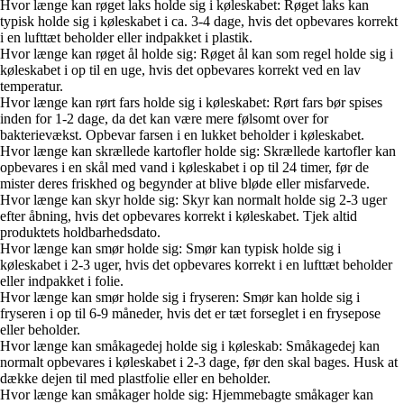
Hvor længe kan røget laks holde sig i køleskabet: Røget laks kan
typisk holde sig i køleskabet i ca. 3-4 dage, hvis det opbevares korrekt
i en lufttæt beholder eller indpakket i plastik.
Hvor længe kan røget ål holde sig: Røget ål kan som regel holde sig i
køleskabet i op til en uge, hvis det opbevares korrekt ved en lav
temperatur.
Hvor længe kan rørt fars holde sig i køleskabet: Rørt fars bør spises
inden for 1-2 dage, da det kan være mere følsomt over for
bakterievækst. Opbevar farsen i en lukket beholder i køleskabet.
Hvor længe kan skrællede kartofler holde sig: Skrællede kartofler kan
opbevares i en skål med vand i køleskabet i op til 24 timer, før de
mister deres friskhed og begynder at blive bløde eller misfarvede.
Hvor længe kan skyr holde sig: Skyr kan normalt holde sig 2-3 uger
efter åbning, hvis det opbevares korrekt i køleskabet. Tjek altid
produktets holdbarhedsdato.
Hvor længe kan smør holde sig: Smør kan typisk holde sig i
køleskabet i 2-3 uger, hvis det opbevares korrekt i en lufttæt beholder
eller indpakket i folie.
Hvor længe kan smør holde sig i fryseren: Smør kan holde sig i
fryseren i op til 6-9 måneder, hvis det er tæt forseglet i en frysepose
eller beholder.
Hvor længe kan småkagedej holde sig i køleskab: Småkagedej kan
normalt opbevares i køleskabet i 2-3 dage, før den skal bages. Husk at
dække dejen til med plastfolie eller en beholder.
Hvor længe kan småkager holde sig: Hjemmebagte småkager kan