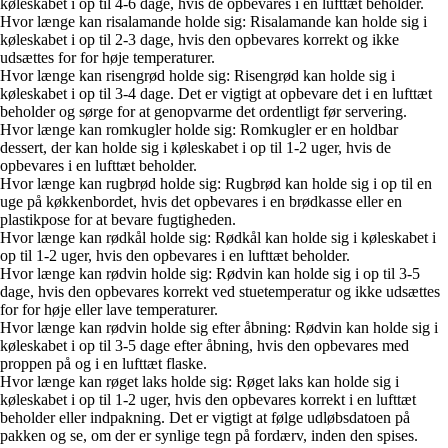
køleskabet i op til 4-6 dage, hvis de opbevares i en lufttæt beholder.
Hvor længe kan risalamande holde sig: Risalamande kan holde sig i
køleskabet i op til 2-3 dage, hvis den opbevares korrekt og ikke
udsættes for for høje temperaturer.
Hvor længe kan risengrød holde sig: Risengrød kan holde sig i
køleskabet i op til 3-4 dage. Det er vigtigt at opbevare det i en lufttæt
beholder og sørge for at genopvarme det ordentligt før servering.
Hvor længe kan romkugler holde sig: Romkugler er en holdbar
dessert, der kan holde sig i køleskabet i op til 1-2 uger, hvis de
opbevares i en lufttæt beholder.
Hvor længe kan rugbrød holde sig: Rugbrød kan holde sig i op til en
uge på køkkenbordet, hvis det opbevares i en brødkasse eller en
plastikpose for at bevare fugtigheden.
Hvor længe kan rødkål holde sig: Rødkål kan holde sig i køleskabet i
op til 1-2 uger, hvis den opbevares i en lufttæt beholder.
Hvor længe kan rødvin holde sig: Rødvin kan holde sig i op til 3-5
dage, hvis den opbevares korrekt ved stuetemperatur og ikke udsættes
for for høje eller lave temperaturer.
Hvor længe kan rødvin holde sig efter åbning: Rødvin kan holde sig i
køleskabet i op til 3-5 dage efter åbning, hvis den opbevares med
proppen på og i en lufttæt flaske.
Hvor længe kan røget laks holde sig: Røget laks kan holde sig i
køleskabet i op til 1-2 uger, hvis den opbevares korrekt i en lufttæt
beholder eller indpakning. Det er vigtigt at følge udløbsdatoen på
pakken og se, om der er synlige tegn på fordærv, inden den spises.