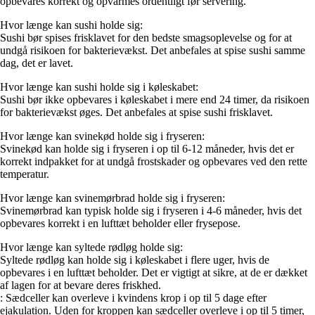
opbevares korrekt og opvarmes ordentligt før servering.
Hvor længe kan sushi holde sig:
Sushi bør spises frisklavet for den bedste smagsoplevelse og for at
undgå risikoen for bakterievækst. Det anbefales at spise sushi samme
dag, det er lavet.
Hvor længe kan sushi holde sig i køleskabet:
Sushi bør ikke opbevares i køleskabet i mere end 24 timer, da risikoen
for bakterievækst øges. Det anbefales at spise sushi frisklavet.
Hvor længe kan svinekød holde sig i fryseren:
Svinekød kan holde sig i fryseren i op til 6-12 måneder, hvis det er
korrekt indpakket for at undgå frostskader og opbevares ved den rette
temperatur.
Hvor længe kan svinemørbrad holde sig i fryseren:
Svinemørbrad kan typisk holde sig i fryseren i 4-6 måneder, hvis det
opbevares korrekt i en lufttæt beholder eller frysepose.
Hvor længe kan syltede rødløg holde sig:
Syltede rødløg kan holde sig i køleskabet i flere uger, hvis de
opbevares i en lufttæt beholder. Det er vigtigt at sikre, at de er dækket
af lagen for at bevare deres friskhed.
: Sædceller kan overleve i kvindens krop i op til 5 dage efter
ejakulation. Uden for kroppen kan sædceller overleve i op til 5 timer,