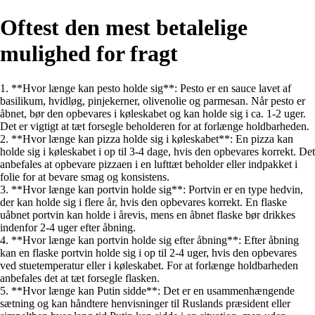
Oftest den mest betalelige
mulighed for fragt
1. **Hvor længe kan pesto holde sig**: Pesto er en sauce lavet af
basilikum, hvidløg, pinjekerner, olivenolie og parmesan. Når pesto er
åbnet, bør den opbevares i køleskabet og kan holde sig i ca. 1-2 uger.
Det er vigtigt at tæt forsegle beholderen for at forlænge holdbarheden.
2. **Hvor længe kan pizza holde sig i køleskabet**: En pizza kan
holde sig i køleskabet i op til 3-4 dage, hvis den opbevares korrekt. Det
anbefales at opbevare pizzaen i en lufttæt beholder eller indpakket i
folie for at bevare smag og konsistens.
3. **Hvor længe kan portvin holde sig**: Portvin er en type hedvin,
der kan holde sig i flere år, hvis den opbevares korrekt. En flaske
uåbnet portvin kan holde i årevis, mens en åbnet flaske bør drikkes
indenfor 2-4 uger efter åbning.
4. **Hvor længe kan portvin holde sig efter åbning**: Efter åbning
kan en flaske portvin holde sig i op til 2-4 uger, hvis den opbevares
ved stuetemperatur eller i køleskabet. For at forlænge holdbarheden
anbefales det at tæt forsegle flasken.
5. **Hvor længe kan Putin sidde**: Det er en usammenhængende
sætning og kan håndtere henvisninger til Ruslands præsident eller