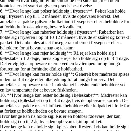
simpelthen hvor lang tid Putin kan sidde i en situation, men uden
kontekst er det svært at give en præcis beskrivelse.
6. **Hvor længe kan pølser holde sig i fryseren**: Pølser kan holde
sig i fryseren i op til 1-2 måneder, hvis de opbevares korrekt. Det
anbefales at pakke pølserne lufttæt ind i fryseposer eller -beholdere for
at forhindre frostskader og bevare kvaliteten.
7. **Hvor længe kan rabarber holde sig i fryseren**: Rabarber kan
holde sig i fryseren i op til 10-12 måneder, hvis de er skåret og korrekt
pakket. Det anbefales at tæt forsegle rabarberne i fryseposer eller -
beholdere for at bevare smag og tekstur.
8. **Hvor længe kan rejer holde sig**: Rå rejer kan holde sig i
køleskabet i 1-2 dage, mens kogte rejer kan holde sig i op til 3-4 dage.
Det er vigtigt at opbevare rejerne ved en lav temperatur og undgå
forurening for at forhindre dårlig holdbarhed.
9. **Hvor længe kan rester holde sig**: Generelt bør madrester spises
inden for 3-4 dage efter tilberedning for at undgå fordærv. Det
anbefales at opbevare rester i køleskabet i tætsluttende beholdere ved
en lav temperatur for at bevare friskheden.
10. **Hvor længe kan rester holde sig i køleskabet**: Madrester kan
holde sig i køleskabet i op til 3-4 dage, hvis de opbevares korrekt. Det
anbefales at pakke rester i lufttætte beholdere eller indpakket i folie for
at forlænge holdbarheden og bevare smagen.
Hvor længe kan ris holde sig: Ris er en holdbar fødevare, der kan
holde sig i op til 2 år, hvis den opbevares tørt og lufttæt.
Hvor længe kan ris holde sig i køleskabet: Rester af ris kan holde sig i