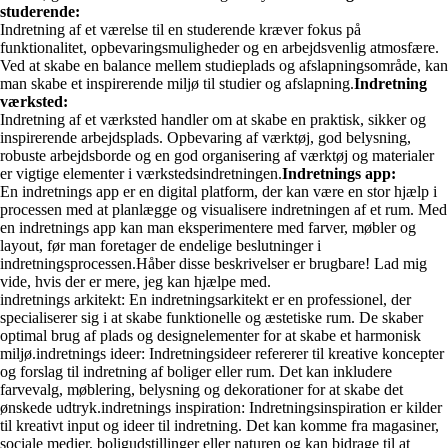
studerende:
Indretning af et værelse til en studerende kræver fokus på
funktionalitet, opbevaringsmuligheder og en arbejdsvenlig atmosfære.
Ved at skabe en balance mellem studieplads og afslapningsområde, kan
man skabe et inspirerende miljø til studier og afslapning.
Indretning
værksted:
Indretning af et værksted handler om at skabe en praktisk, sikker og
inspirerende arbejdsplads. Opbevaring af værktøj, god belysning,
robuste arbejdsborde og en god organisering af værktøj og materialer
er vigtige elementer i værkstedsindretningen.
Indretnings app:
En indretnings app er en digital platform, der kan være en stor hjælp i
processen med at planlægge og visualisere indretningen af et rum. Med
en indretnings app kan man eksperimentere med farver, møbler og
layout, før man foretager de endelige beslutninger i
indretningsprocessen.Håber disse beskrivelser er brugbare! Lad mig
vide, hvis der er mere, jeg kan hjælpe med.
indretnings arkitekt: En indretningsarkitekt er en professionel, der
specialiserer sig i at skabe funktionelle og æstetiske rum. De skaber
optimal brug af plads og designelementer for at skabe et harmonisk
miljø.indretnings ideer: Indretningsideer refererer til kreative koncepter
og forslag til indretning af boliger eller rum. Det kan inkludere
farvevalg, møblering, belysning og dekorationer for at skabe det
ønskede udtryk.indretnings inspiration: Indretningsinspiration er kilder
til kreativt input og ideer til indretning. Det kan komme fra magasiner,
sociale medier, boligudstillinger eller naturen og kan bidrage til at