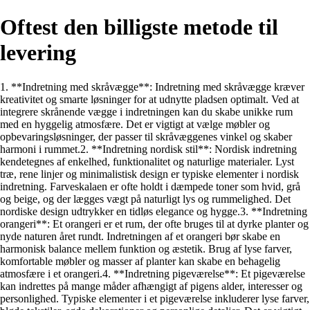
Oftest den billigste metode til
levering
1. **Indretning med skråvægge**: Indretning med skråvægge kræver
kreativitet og smarte løsninger for at udnytte pladsen optimalt. Ved at
integrere skrånende vægge i indretningen kan du skabe unikke rum
med en hyggelig atmosfære. Det er vigtigt at vælge møbler og
opbevaringsløsninger, der passer til skråvæggenes vinkel og skaber
harmoni i rummet.2. **Indretning nordisk stil**: Nordisk indretning
kendetegnes af enkelhed, funktionalitet og naturlige materialer. Lyst
træ, rene linjer og minimalistisk design er typiske elementer i nordisk
indretning. Farveskalaen er ofte holdt i dæmpede toner som hvid, grå
og beige, og der lægges vægt på naturligt lys og rummelighed. Det
nordiske design udtrykker en tidløs elegance og hygge.3. **Indretning
orangeri**: Et orangeri er et rum, der ofte bruges til at dyrke planter og
nyde naturen året rundt. Indretningen af et orangeri bør skabe en
harmonisk balance mellem funktion og æstetik. Brug af lyse farver,
komfortable møbler og masser af planter kan skabe en behagelig
atmosfære i et orangeri.4. **Indretning pigeværelse**: Et pigeværelse
kan indrettes på mange måder afhængigt af pigens alder, interesser og
personlighed. Typiske elementer i et pigeværelse inkluderer lyse farver,