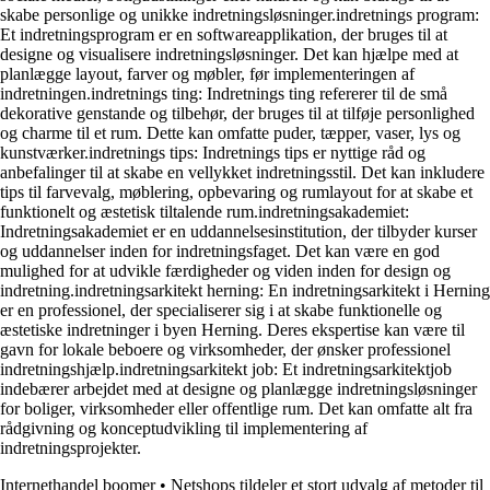
skabe personlige og unikke indretningsløsninger.indretnings program:
Et indretningsprogram er en softwareapplikation, der bruges til at
designe og visualisere indretningsløsninger. Det kan hjælpe med at
planlægge layout, farver og møbler, før implementeringen af
indretningen.indretnings ting: Indretnings ting refererer til de små
dekorative genstande og tilbehør, der bruges til at tilføje personlighed
og charme til et rum. Dette kan omfatte puder, tæpper, vaser, lys og
kunstværker.indretnings tips: Indretnings tips er nyttige råd og
anbefalinger til at skabe en vellykket indretningsstil. Det kan inkludere
tips til farvevalg, møblering, opbevaring og rumlayout for at skabe et
funktionelt og æstetisk tiltalende rum.indretningsakademiet:
Indretningsakademiet er en uddannelsesinstitution, der tilbyder kurser
og uddannelser inden for indretningsfaget. Det kan være en god
mulighed for at udvikle færdigheder og viden inden for design og
indretning.indretningsarkitekt herning: En indretningsarkitekt i Herning
er en professionel, der specialiserer sig i at skabe funktionelle og
æstetiske indretninger i byen Herning. Deres ekspertise kan være til
gavn for lokale beboere og virksomheder, der ønsker professionel
indretningshjælp.indretningsarkitekt job: Et indretningsarkitektjob
indebærer arbejdet med at designe og planlægge indretningsløsninger
for boliger, virksomheder eller offentlige rum. Det kan omfatte alt fra
rådgivning og konceptudvikling til implementering af
indretningsprojekter.
Internethandel boomer
•
Netshops tildeler et stort udvalg af metoder til