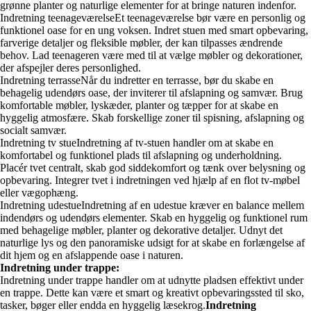
grønne planter og naturlige elementer for at bringe naturen indenfor.
Indretning teenageværelseEt teenageværelse bør være en personlig og
funktionel oase for en ung voksen. Indret stuen med smart opbevaring,
farverige detaljer og fleksible møbler, der kan tilpasses ændrende
behov. Lad teenageren være med til at vælge møbler og dekorationer,
der afspejler deres personlighed.
Indretning terrasseNår du indretter en terrasse, bør du skabe en
behagelig udendørs oase, der inviterer til afslapning og samvær. Brug
komfortable møbler, lyskæder, planter og tæpper for at skabe en
hyggelig atmosfære. Skab forskellige zoner til spisning, afslapning og
socialt samvær.
Indretning tv stueIndretning af tv-stuen handler om at skabe en
komfortabel og funktionel plads til afslapning og underholdning.
Placér tvet centralt, skab god siddekomfort og tænk over belysning og
opbevaring. Integrer tvet i indretningen ved hjælp af en flot tv-møbel
eller vægophæng.
Indretning udestueIndretning af en udestue kræver en balance mellem
indendørs og udendørs elementer. Skab en hyggelig og funktionel rum
med behagelige møbler, planter og dekorative detaljer. Udnyt det
naturlige lys og den panoramiske udsigt for at skabe en forlængelse af
dit hjem og en afslappende oase i naturen.
Indretning under trappe:
Indretning under trappe handler om at udnytte pladsen effektivt under
en trappe. Dette kan være et smart og kreativt opbevaringssted til sko,
tasker, bøger eller endda en hyggelig læsekrog.
Indretning