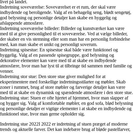
livet på landet.
Indretning soveværelse: Soveværelset er et rum, der skal være
indbydende og beroligende. Valg af en behagelig seng, blødt sengetøj,
god belysning og personlige detaljer kan skabe en hyggelig og
afslappende atmosfære.
Indretning soveværelse billeder: Billeder og kunstværker kan være
med til at give personlighed til et soveværelse. Ved at vælge billeder,
der skaber en vis stemning eller som man har en personlig forbindelse
med, kan man skabe et unikt og personligt soverum.
Indretning spisestue: En spisestue skal både være funktionel og
hyggelig. Valg af en passende spisegruppe, god belysning og
dekorative elementer kan være med til at skabe en indbydende
atmosfære, hvor man har lyst til at tilbringe tid sammen med familie og
venner.
Indretning stor stue: Den store stue giver mulighed for at
eksperimentere med forskellige indretningsstilarter og møbler. Skab
zoner i rummet, brug af store møbler og farverige detaljer kan være
med til at skabe en dynamisk og spændende atmosfære i den store stue.
Indretning stue: Stuen er ofte hjertet af hjemmet, hvor man slapper af
og hygger sig. Valg af komfortable møbler, en god sofa, blød belysning
og personlige detaljer er vigtige elementer i at skabe en indbydende og
funktionel stue, hvor man gerne opholder sig.
Indretning stue 2022I 2022 er indretning af stuen præget af moderne
trends og aktuelle farver. Det kan indebære brug af bløde pastelfarver,