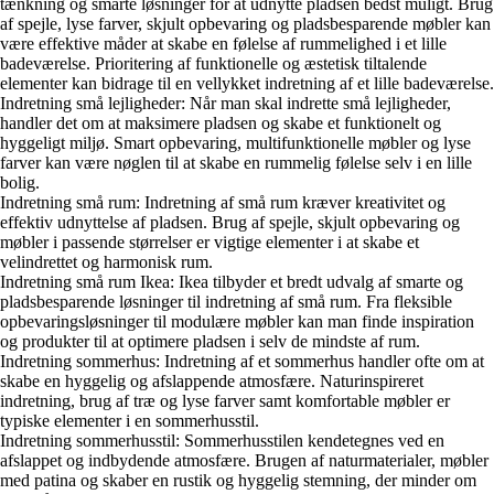
tænkning og smarte løsninger for at udnytte pladsen bedst muligt. Brug
af spejle, lyse farver, skjult opbevaring og pladsbesparende møbler kan
være effektive måder at skabe en følelse af rummelighed i et lille
badeværelse. Prioritering af funktionelle og æstetisk tiltalende
elementer kan bidrage til en vellykket indretning af et lille badeværelse.
Indretning små lejligheder: Når man skal indrette små lejligheder,
handler det om at maksimere pladsen og skabe et funktionelt og
hyggeligt miljø. Smart opbevaring, multifunktionelle møbler og lyse
farver kan være nøglen til at skabe en rummelig følelse selv i en lille
bolig.
Indretning små rum: Indretning af små rum kræver kreativitet og
effektiv udnyttelse af pladsen. Brug af spejle, skjult opbevaring og
møbler i passende størrelser er vigtige elementer i at skabe et
velindrettet og harmonisk rum.
Indretning små rum Ikea: Ikea tilbyder et bredt udvalg af smarte og
pladsbesparende løsninger til indretning af små rum. Fra fleksible
opbevaringsløsninger til modulære møbler kan man finde inspiration
og produkter til at optimere pladsen i selv de mindste af rum.
Indretning sommerhus: Indretning af et sommerhus handler ofte om at
skabe en hyggelig og afslappende atmosfære. Naturinspireret
indretning, brug af træ og lyse farver samt komfortable møbler er
typiske elementer i en sommerhusstil.
Indretning sommerhusstil: Sommerhusstilen kendetegnes ved en
afslappet og indbydende atmosfære. Brugen af naturmaterialer, møbler
med patina og skaber en rustik og hyggelig stemning, der minder om