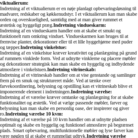
viktualierum:
Indretning af et viktualierum er en nøje planlagt opbevaringsløsning til
madvarer, redskaber og køkkenudstyr. I et viktualierum kan man skabe
orden og overskuelighed, samtidig med at man giver rummet et
æstetisk og hyggeligt præg.
Indretning vindueskarm:
Indretning af en vindueskarm handler om at skabe et smukt og
funktionelt rum omkring vinduet. Vindueskarmen kan bruges til at
fremvise planter, dekorationer eller til et lille hyggehjørne med puder
og tæpper.
Indretning vinkelstue:
Indretning af en vinkelstue kræver kreativitet og planlægning på grund
af rummets vinklede form. Ved at udnytte vinklerne og placere møbler
og dekorationer strategisk kan man skabe en hyggelig og indbydende
atmosfære i vinkelstuen.
Indretning vitrineskab:
Indretning af et vitrineskab handler om at vise genstande og samlinger
frem på en smuk og struktureret måde. Ved at tænke over
farvekoordinering, belysning og opstilling kan et vitrineskab blive et
imponerende element i indretningen.
Indretning værelse:
Indretning af et værelse kræver omtanke og planlægning for at skabe
funktionalitet og æstetik. Ved at vælge passende møbler, farver og
belysning kan man skabe en personlig oase, der inspirerer og giver
ro.
Indretning værelse 10 kvm:
Indretning af et værelse på 10 kvm handler om at udnytte pladsen
optimalt og skabe en hyggelig og funktionel atmosfære på begrænset
plads. Smart opbevaring, multifunktionelle møbler og lyse farver kan
være nøglen til at skabe et rummeligt udtryk.
Indretning værelse