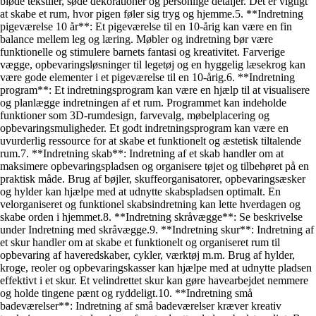
bløde tekstiler, søde dekorationer og personlige detaljer. Det er vigtigt
at skabe et rum, hvor pigen føler sig tryg og hjemme.5. **Indretning
pigeværelse 10 år**: Et pigeværelse til en 10-årig kan være en fin
balance mellem leg og læring. Møbler og indretning bør være
funktionelle og stimulere barnets fantasi og kreativitet. Farverige
vægge, opbevaringsløsninger til legetøj og en hyggelig læsekrog kan
være gode elementer i et pigeværelse til en 10-årig.6. **Indretning
program**: Et indretningsprogram kan være en hjælp til at visualisere
og planlægge indretningen af et rum. Programmet kan indeholde
funktioner som 3D-rumdesign, farvevalg, møbelplacering og
opbevaringsmuligheder. Et godt indretningsprogram kan være en
uvurderlig ressource for at skabe et funktionelt og æstetisk tiltalende
rum.7. **Indretning skab**: Indretning af et skab handler om at
maksimere opbevaringspladsen og organisere tøjet og tilbehøret på en
praktisk måde. Brug af bøjler, skuffeorganisatorer, opbevaringsæsker
og hylder kan hjælpe med at udnytte skabspladsen optimalt. En
velorganiseret og funktionel skabsindretning kan lette hverdagen og
skabe orden i hjemmet.8. **Indretning skråvægge**: Se beskrivelse
under Indretning med skråvægge.9. **Indretning skur**: Indretning af
et skur handler om at skabe et funktionelt og organiseret rum til
opbevaring af haveredskaber, cykler, værktøj m.m. Brug af hylder,
kroge, reoler og opbevaringskasser kan hjælpe med at udnytte pladsen
effektivt i et skur. Et velindrettet skur kan gøre havearbejdet nemmere
og holde tingene pænt og ryddeligt.10. **Indretning små
badeværelser**: Indretning af små badeværelser kræver kreativ