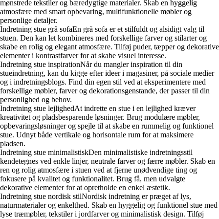
mønstrede tekstiler og bæredygtige materialer. Skab en hyggelig
atmosfære med smart opbevaring, multifunktionelle møbler og
personlige detaljer.
Indretning stue grå sofaEn grå sofa er et stilfuldt og alsidigt valg til
stuen. Den kan let kombineres med forskellige farver og stilarter og
skabe en rolig og elegant atmosfære. Tilføj puder, tæpper og dekorative
elementer i kontrastfarver for at skabe visuel interesse.
Indretning stue inspirationNår du mangler inspiration til din
stueindretning, kan du kigge efter ideer i magasiner, på sociale medier
og i indretningsblogs. Find din egen stil ved at eksperimentere med
forskellige møbler, farver og dekorationsgenstande, der passer til din
personlighed og behov.
Indretning stue lejlighedAt indrette en stue i en lejlighed kræver
kreativitet og pladsbesparende løsninger. Brug modulære møbler,
opbevaringsløsninger og spejle til at skabe en rummelig og funktionel
stue. Udnyt både vertikale og horisontale rum for at maksimere
pladsen.
Indretning stue minimalistiskDen minimalistiske indretningsstil
kendetegnes ved enkle linjer, neutrale farver og færre møbler. Skab en
ren og rolig atmosfære i stuen ved at fjerne unødvendige ting og
fokusere på kvalitet og funktionalitet. Brug få, men udvalgte
dekorative elementer for at opretholde en enkel æstetik.
Indretning stue nordisk stilNordisk indretning er præget af lys,
naturmaterialer og enkelthed. Skab en hyggelig og funktionel stue med
lyse træmøbler, tekstiler i jordfarver og minimalistisk design. Tilføj