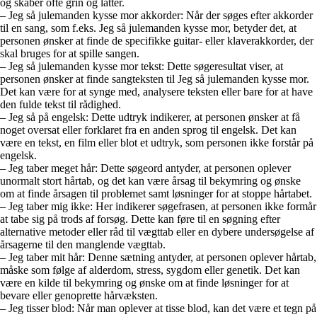
og skaber ofte grin og latter.
– Jeg så julemanden kysse mor akkorder: Når der søges efter akkorder
til en sang, som f.eks. Jeg så julemanden kysse mor, betyder det, at
personen ønsker at finde de specifikke guitar- eller klaverakkorder, der
skal bruges for at spille sangen.
– Jeg så julemanden kysse mor tekst: Dette søgeresultat viser, at
personen ønsker at finde sangteksten til Jeg så julemanden kysse mor.
Det kan være for at synge med, analysere teksten eller bare for at have
den fulde tekst til rådighed.
– Jeg så på engelsk: Dette udtryk indikerer, at personen ønsker at få
noget oversat eller forklaret fra en anden sprog til engelsk. Det kan
være en tekst, en film eller blot et udtryk, som personen ikke forstår på
engelsk.
– Jeg taber meget hår: Dette søgeord antyder, at personen oplever
unormalt stort hårtab, og det kan være årsag til bekymring og ønske
om at finde årsagen til problemet samt løsninger for at stoppe hårtabet.
– Jeg taber mig ikke: Her indikerer søgefrasen, at personen ikke formår
at tabe sig på trods af forsøg. Dette kan føre til en søgning efter
alternative metoder eller råd til vægttab eller en dybere undersøgelse af
årsagerne til den manglende vægttab.
– Jeg taber mit hår: Denne sætning antyder, at personen oplever hårtab,
måske som følge af alderdom, stress, sygdom eller genetik. Det kan
være en kilde til bekymring og ønske om at finde løsninger for at
bevare eller genoprette hårvæksten.
– Jeg tisser blod: Når man oplever at tisse blod, kan det være et tegn på