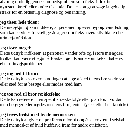
alvorlig underliggende sundhedsproblem som f.eks. infektion,
nyresten, kræft eller andre tilstande. Det er vigtigt at søge lægehjælp
straks for en ordentlig diagnose og behandling.
jeg tisser hele tiden:
Denne søgning kan indikere, at personen oplever hyppig vandladning,
som kan skyldes forskellige årsager som f.eks. overaktiv blære eller
urinvejsinfektion.
jeg tisser meget:
Dette udtryk indikerer, at personen vander ofte og i store mængder,
hvilket kan være et tegn på forskellige tilstande som f.eks. diabetes
eller urinvejsproblemer.
jeg tog ned til bror:
Dette udtryk beskriver handlingen at tage afsted til ens brors adresse
eller sted for at besøge eller mødes med ham.
jeg tog ned til bror rækkefølge:
Dette kan referere til en specifik rækkefølge eller plan for, hvordan
man besøger eller mødes med ens bror, enten fysisk eller i en kontekst.
jeg trives bedst med hvide mennesker:
Dette udtryk angiver en præference for at omgås eller være i selskab
med mennesker af hvid hudfarve frem for andre etniciteter.