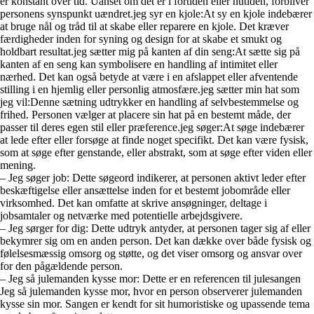
er konstant over tid. Uanset om det er i fortiden eller nutiden, forbliver
personens synspunkt uændret.jeg syr en kjole:At sy en kjole indebærer
at bruge nål og tråd til at skabe eller reparere en kjole. Det kræver
færdigheder inden for syning og design for at skabe et smukt og
holdbart resultat.jeg sætter mig på kanten af din seng:At sætte sig på
kanten af en seng kan symbolisere en handling af intimitet eller
nærhed. Det kan også betyde at være i en afslappet eller afventende
stilling i en hjemlig eller personlig atmosfære.jeg sætter min hat som
jeg vil:Denne sætning udtrykker en handling af selvbestemmelse og
frihed. Personen vælger at placere sin hat på en bestemt måde, der
passer til deres egen stil eller præference.jeg søger:At søge indebærer
at lede efter eller forsøge at finde noget specifikt. Det kan være fysisk,
som at søge efter genstande, eller abstrakt, som at søge efter viden eller
mening.
– Jeg søger job: Dette søgeord indikerer, at personen aktivt leder efter
beskæftigelse eller ansættelse inden for et bestemt jobområde eller
virksomhed. Det kan omfatte at skrive ansøgninger, deltage i
jobsamtaler og netværke med potentielle arbejdsgivere.
– Jeg sørger for dig: Dette udtryk antyder, at personen tager sig af eller
bekymrer sig om en anden person. Det kan dække over både fysisk og
følelsesmæssig omsorg og støtte, og det viser omsorg og ansvar over
for den pågældende person.
– Jeg så julemanden kysse mor: Dette er en referencen til julesangen
Jeg så julemanden kysse mor, hvor en person observerer julemanden
kysse sin mor. Sangen er kendt for sit humoristiske og upassende tema