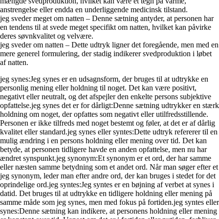
mængde svedproduktion, hvilket kan være et tegn på varme,
anstrengelse eller endda en underliggende medicinsk tilstand.
jeg sveder meget om natten – Denne sætning antyder, at personen har
en tendens til at svede meget specifikt om natten, hvilket kan påvirke
deres søvnkvalitet og velvære.
jeg sveder om natten – Dette udtryk ligner det foregående, men med en
mere generel formulering, der stadig indikerer svedproduktion i løbet
af natten.
jeg synes:Jeg synes er en udsagnsform, der bruges til at udtrykke en
personlig mening eller holdning til noget. Det kan være positivt,
negativt eller neutralt, og det afspejler den enkelte persons subjektive
opfattelse.jeg synes det er for dårligt:Denne sætning udtrykker en stærk
holdning om noget, der opfattes som negativt eller utilfredsstillende.
Personen er ikke tilfreds med noget bestemt og føler, at det er af dårlig
kvalitet eller standard.jeg synes eller syntes:Dette udtryk refererer til en
mulig ændring i en persons holdning eller mening over tid. Det kan
betyde, at personen tidligere havde en anden opfattelse, men nu har
ændret synspunkt.jeg synonym:Et synonym er et ord, der har samme
eller næsten samme betydning som et andet ord. Når man søger efter et
jeg synonym, leder man efter andre ord, der kan bruges i stedet for det
oprindelige ord.jeg syntes:Jeg syntes er en bøjning af verbet at synes i
datid. Det bruges til at udtrykke en tidligere holdning eller mening på
samme måde som jeg synes, men med fokus på fortiden.jeg syntes eller
synes:Denne sætning kan indikere, at personens holdning eller mening