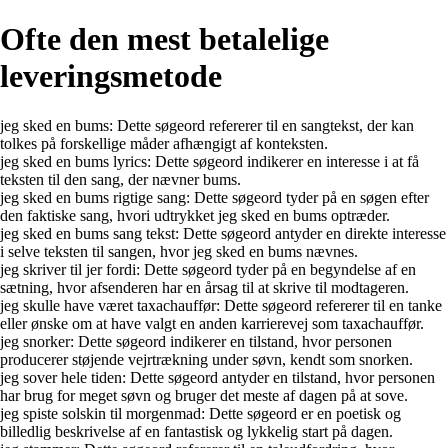
Ofte den mest betalelige
leveringsmetode
jeg sked en bums: Dette søgeord refererer til en sangtekst, der kan
tolkes på forskellige måder afhængigt af konteksten.
jeg sked en bums lyrics: Dette søgeord indikerer en interesse i at få
teksten til den sang, der nævner bums.
jeg sked en bums rigtige sang: Dette søgeord tyder på en søgen efter
den faktiske sang, hvori udtrykket jeg sked en bums optræder.
jeg sked en bums sang tekst: Dette søgeord antyder en direkte interesse
i selve teksten til sangen, hvor jeg sked en bums nævnes.
jeg skriver til jer fordi: Dette søgeord tyder på en begyndelse af en
sætning, hvor afsenderen har en årsag til at skrive til modtageren.
jeg skulle have været taxachauffør: Dette søgeord refererer til en tanke
eller ønske om at have valgt en anden karrierevej som taxachauffør.
jeg snorker: Dette søgeord indikerer en tilstand, hvor personen
producerer støjende vejrtrækning under søvn, kendt som snorken.
jeg sover hele tiden: Dette søgeord antyder en tilstand, hvor personen
har brug for meget søvn og bruger det meste af dagen på at sove.
jeg spiste solskin til morgenmad: Dette søgeord er en poetisk og
billedlig beskrivelse af en fantastisk og lykkelig start på dagen.