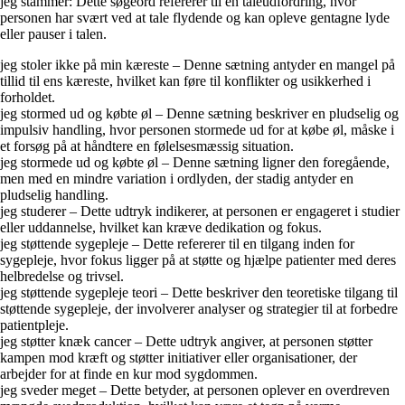
jeg stammer: Dette søgeord refererer til en taleudfordring, hvor
personen har svært ved at tale flydende og kan opleve gentagne lyde
eller pauser i talen.
jeg stoler ikke på min kæreste – Denne sætning antyder en mangel på
tillid til ens kæreste, hvilket kan føre til konflikter og usikkerhed i
forholdet.
jeg stormed ud og købte øl – Denne sætning beskriver en pludselig og
impulsiv handling, hvor personen stormede ud for at købe øl, måske i
et forsøg på at håndtere en følelsesmæssig situation.
jeg stormede ud og købte øl – Denne sætning ligner den foregående,
men med en mindre variation i ordlyden, der stadig antyder en
pludselig handling.
jeg studerer – Dette udtryk indikerer, at personen er engageret i studier
eller uddannelse, hvilket kan kræve dedikation og fokus.
jeg støttende sygepleje – Dette refererer til en tilgang inden for
sygepleje, hvor fokus ligger på at støtte og hjælpe patienter med deres
helbredelse og trivsel.
jeg støttende sygepleje teori – Dette beskriver den teoretiske tilgang til
støttende sygepleje, der involverer analyser og strategier til at forbedre
patientpleje.
jeg støtter knæk cancer – Dette udtryk angiver, at personen støtter
kampen mod kræft og støtter initiativer eller organisationer, der
arbejder for at finde en kur mod sygdommen.
jeg sveder meget – Dette betyder, at personen oplever en overdreven