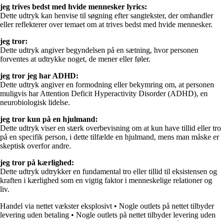
jeg trives bedst med hvide mennesker lyrics:
Dette udtryk kan henvise til søgning efter sangtekster, der omhandler
eller reflekterer over temaet om at trives bedst med hvide mennesker.
jeg tror:
Dette udtryk angiver begyndelsen på en sætning, hvor personen
forventes at udtrykke noget, de mener eller føler.
jeg tror jeg har ADHD:
Dette udtryk angiver en formodning eller bekymring om, at personen
muligvis har Attention Deficit Hyperactivity Disorder (ADHD), en
neurobiologisk lidelse.
jeg tror kun på en hjulmand:
Dette udtryk viser en stærk overbevisning om at kun have tillid eller tro
på en specifik person, i dette tilfælde en hjulmand, mens man måske er
skeptisk overfor andre.
jeg tror på kærlighed:
Dette udtryk udtrykker en fundamental tro eller tillid til eksistensen og
kraften i kærlighed som en vigtig faktor i menneskelige relationer og
liv.
Handel via nettet vækster eksplosivt
•
Nogle outlets på nettet tilbyder
levering uden betaling
•
Nogle outlets på nettet tilbyder levering uden