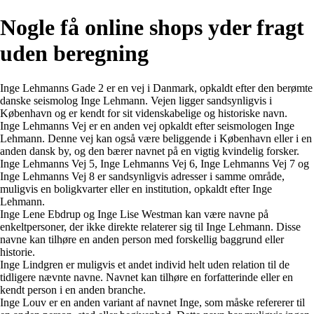
Nogle få online shops yder fragt
uden beregning
Inge Lehmanns Gade 2 er en vej i Danmark, opkaldt efter den berømte
danske seismolog Inge Lehmann. Vejen ligger sandsynligvis i
København og er kendt for sit videnskabelige og historiske navn.
Inge Lehmanns Vej er en anden vej opkaldt efter seismologen Inge
Lehmann. Denne vej kan også være beliggende i København eller i en
anden dansk by, og den bærer navnet på en vigtig kvindelig forsker.
Inge Lehmanns Vej 5, Inge Lehmanns Vej 6, Inge Lehmanns Vej 7 og
Inge Lehmanns Vej 8 er sandsynligvis adresser i samme område,
muligvis en boligkvarter eller en institution, opkaldt efter Inge
Lehmann.
Inge Lene Ebdrup og Inge Lise Westman kan være navne på
enkeltpersoner, der ikke direkte relaterer sig til Inge Lehmann. Disse
navne kan tilhøre en anden person med forskellig baggrund eller
historie.
Inge Lindgren er muligvis et andet individ helt uden relation til de
tidligere nævnte navne. Navnet kan tilhøre en forfatterinde eller en
kendt person i en anden branche.
Inge Louv er en anden variant af navnet Inge, som måske refererer til