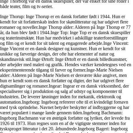
Inge Thorborg var en dansk skuespiller, der var elsket for sine roller i
både teater, film og tv-serier.
Inge Thorup: Inge Thorup er en dansk forfatter født i 1944. Hun er
kendt for sit forfatterskab inden for skønlitteratur og har udgivet flere
romaner og noveller.Inge Thorup alder: Alderen på Inge Thorup er 77
år, da hun blev født i 1944.Inge Top: Inge Top er en dansk skuespiller
og teaterinstruktør. Hun har medvirket i adskillige teaterforestillinger
og film og er kendt for sit talent og engagerede arbejde.Inge Vincent:
Inge Vincent er en dansk designer og kunstner. Hun er kendt for sit
unikke og farverige design, der ofte har elementer af natur og
skandinavisk stil.Inge Ørtoft: Inge Ørtoft er en dansk billedkunstner,
der arbejder med maleri og grafik. Hendes værker kendetegnes ved en
eksperimenterende tilgang til farver og former.Inge-Marie Nielsen
alder: Alderen på Inge-Marie Nielsen er desværre ikke angivet, men
hun er kendt som en dansk forfatter og digter, der har udgivet flere
digtsamlinger og romaner.Ingear: Ingear er en dansk virksomhed, der
specialiserer sig i produktion og salg af udstyr og komponenter til
industrien. De leverer løsninger inden for mekanik, elektronik og
automation.Ingeborg: Ingeborg refererer ofte til et kvindeligt fornavn
med tysk oprindelse. Navnet betyder beskytter af indbyggerne og har
været populært i mange lande gennem tiden.Ingeborg Bachmann:
Ingeborg Bachmann var en østrigsk forfatter og lyriker, der levede fra
1926 til 1973. Hun regnes som en af de vigtigste stemmer inden for
tysksproget litteratur i det 20. århundrede.Ingeborg Bageri: Ingeborg