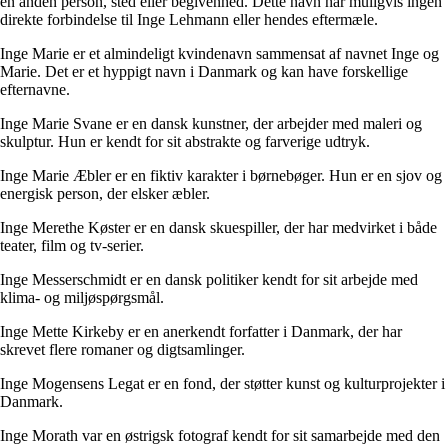
en anden person, sted eller begivenhed. Dette navn har muligvis ingen
direkte forbindelse til Inge Lehmann eller hendes eftermæle.
Inge Marie er et almindeligt kvindenavn sammensat af navnet Inge og
Marie. Det er et hyppigt navn i Danmark og kan have forskellige
efternavne.
Inge Marie Svane er en dansk kunstner, der arbejder med maleri og
skulptur. Hun er kendt for sit abstrakte og farverige udtryk.
Inge Marie Æbler er en fiktiv karakter i børnebøger. Hun er en sjov og
energisk person, der elsker æbler.
Inge Merethe Køster er en dansk skuespiller, der har medvirket i både
teater, film og tv-serier.
Inge Messerschmidt er en dansk politiker kendt for sit arbejde med
klima- og miljøspørgsmål.
Inge Mette Kirkeby er en anerkendt forfatter i Danmark, der har
skrevet flere romaner og digtsamlinger.
Inge Mogensens Legat er en fond, der støtter kunst og kulturprojekter i
Danmark.
Inge Morath var en østrigsk fotograf kendt for sit samarbejde med den