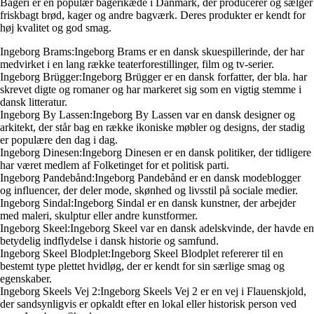
Bageri er en populær bagerikæde i Danmark, der producerer og sælger
friskbagt brød, kager og andre bagværk. Deres produkter er kendt for
høj kvalitet og god smag.
Ingeborg Brams:Ingeborg Brams er en dansk skuespillerinde, der har
medvirket i en lang række teaterforestillinger, film og tv-serier.
Ingeborg Brügger:Ingeborg Brügger er en dansk forfatter, der bla. har
skrevet digte og romaner og har markeret sig som en vigtig stemme i
dansk litteratur.
Ingeborg By Lassen:Ingeborg By Lassen var en dansk designer og
arkitekt, der står bag en række ikoniske møbler og designs, der stadig
er populære den dag i dag.
Ingeborg Dinesen:Ingeborg Dinesen er en dansk politiker, der tidligere
har været medlem af Folketinget for et politisk parti.
Ingeborg Pandebånd:Ingeborg Pandebånd er en dansk modeblogger
og influencer, der deler mode, skønhed og livsstil på sociale medier.
Ingeborg Sindal:Ingeborg Sindal er en dansk kunstner, der arbejder
med maleri, skulptur eller andre kunstformer.
Ingeborg Skeel:Ingeborg Skeel var en dansk adelskvinde, der havde en
betydelig indflydelse i dansk historie og samfund.
Ingeborg Skeel Blodplet:Ingeborg Skeel Blodplet refererer til en
bestemt type plettet hvidløg, der er kendt for sin særlige smag og
egenskaber.
Ingeborg Skeels Vej 2:Ingeborg Skeels Vej 2 er en vej i Flauenskjold,
der sandsynligvis er opkaldt efter en lokal eller historisk person ved