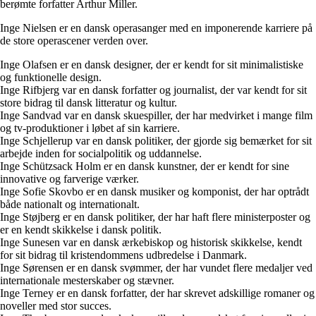
berømte forfatter Arthur Miller.
Inge Nielsen er en dansk operasanger med en imponerende karriere på
de store operascener verden over.
Inge Olafsen er en dansk designer, der er kendt for sit minimalistiske
og funktionelle design.
Inge Rifbjerg var en dansk forfatter og journalist, der var kendt for sit
store bidrag til dansk litteratur og kultur.
Inge Sandvad var en dansk skuespiller, der har medvirket i mange film
og tv-produktioner i løbet af sin karriere.
Inge Schjellerup var en dansk politiker, der gjorde sig bemærket for sit
arbejde inden for socialpolitik og uddannelse.
Inge Schützsack Holm er en dansk kunstner, der er kendt for sine
innovative og farverige værker.
Inge Sofie Skovbo er en dansk musiker og komponist, der har optrådt
både nationalt og internationalt.
Inge Støjberg er en dansk politiker, der har haft flere ministerposter og
er en kendt skikkelse i dansk politik.
Inge Sunesen var en dansk ærkebiskop og historisk skikkelse, kendt
for sit bidrag til kristendommens udbredelse i Danmark.
Inge Sørensen er en dansk svømmer, der har vundet flere medaljer ved
internationale mesterskaber og stævner.
Inge Terney er en dansk forfatter, der har skrevet adskillige romaner og
noveller med stor succes.