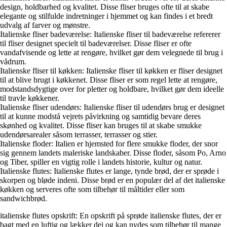
design, holdbarhed og kvalitet. Disse fliser bruges ofte til at skabe
elegante og stilfulde indretninger i hjemmet og kan findes i et bredt
udvalg af farver og mønstre.
Italienske fliser badeværelse: Italienske fliser til badeværelse refererer
til fliser designet specielt til badeværelser. Disse fliser er ofte
vandafvisende og lette at rengøre, hvilket gør dem velegnede til brug i
vådrum.
Italienske fliser til køkken: Italienske fliser til køkken er fliser designet
til at blive brugt i køkkenet. Disse fliser er som regel lette at rengøre,
modstandsdygtige over for pletter og holdbare, hvilket gør dem ideelle
til travle køkkener.
Italienske fliser udendørs: Italienske fliser til udendørs brug er designet
til at kunne modstå vejrets påvirkning og samtidig bevare deres
skønhed og kvalitet. Disse fliser kan bruges til at skabe smukke
udendørsarealer såsom terrasser, terrasser og stier.
Italienske floder: Italien er hjemsted for flere smukke floder, der snor
sig gennem landets maleriske landskaber. Disse floder, såsom Po, Arno
og Tiber, spiller en vigtig rolle i landets historie, kultur og natur.
Italienske flutes: Italienske flutes er lange, tynde brød, der er sprøde i
skorpen og bløde indeni. Disse brød er en populær del af det italienske
køkken og serveres ofte som tilbehør til måltider eller som
sandwichbrød.
italienske flutes opskrift: En opskrift på sprøde italienske flutes, der er
bagt med en luftig og lækker dej og kan nydes som tilbehør til mange