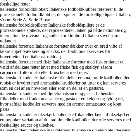
forskellige retter.
italienske fodboldklubber: Italienske fodboldklubber refererer til de
professionelle fodboldklubber, der spiller i de forskellige ligaer i Italien,
såsom Serie A, Serie B osv.
italienske fodboldspillere: Italienske fodboldspillere er de
professionelle spillere, der repræsenterer Italien på både nationale og
internationale niveauer og spiller for klubhold i Italien såvel som i
udlandet.
italienske forretter: Italienske forretter dækker over en bred vifte af
lækre appetitvækkere og snacks, der traditionelt serveres før
hovedretten i en italiensk middag.
italienske forretter med fisk: Italienske forretter med fisk omfatter et
væld af delikate retter lavet med friske fisk og skaldyr, såsom
carpaccio, fritto misto eller bruschetta med rejer.
italienske frikadeller: Italienske frikadeller er små, runde kødboller, der
typisk er krydret med aromatiske krydderier og urter og kan serveres
som en del af en hovedret eller som en del af en pastaret.
italienske frikadeller med flødetomatsauce og pasta: Italienske
frikadeller med flødetomatsauce og pasta er en lækker og fyldig ret,
hvor saftige kødboller serveres med en cremet tomatsauce og kogt
pasta.
italienske frikadeller oksekød: Italienske frikadeller lavet af oksekød er
en populær variation af de traditionelle kødboller, der ofte serveres med
forskellige saucer og tilbehør.
italienske glas: Italienske glas refererer til smukke og elegante glasvarer