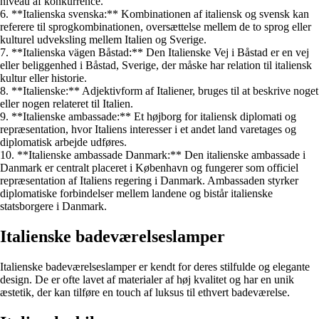
niveau af konkurrence.
6. **Italienska svenska:** Kombinationen af italiensk og svensk kan
referere til sprogkombinationen, oversættelse mellem de to sprog eller
kulturel udveksling mellem Italien og Sverige.
7. **Italienska vägen Båstad:** Den Italienske Vej i Båstad er en vej
eller beliggenhed i Båstad, Sverige, der måske har relation til italiensk
kultur eller historie.
8. **Italienske:** Adjektivform af Italiener, bruges til at beskrive noget
eller nogen relateret til Italien.
9. **Italienske ambassade:** Et højborg for italiensk diplomati og
repræsentation, hvor Italiens interesser i et andet land varetages og
diplomatisk arbejde udføres.
10. **Italienske ambassade Danmark:** Den italienske ambassade i
Danmark er centralt placeret i København og fungerer som officiel
repræsentation af Italiens regering i Danmark. Ambassaden styrker
diplomatiske forbindelser mellem landene og bistår italienske
statsborgere i Danmark.
Italienske badeværelseslamper
Italienske badeværelseslamper er kendt for deres stilfulde og elegante
design. De er ofte lavet af materialer af høj kvalitet og har en unik
æstetik, der kan tilføre en touch af luksus til ethvert badeværelse.