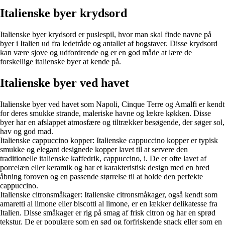
Italienske byer krydsord
Italienske byer krydsord er puslespil, hvor man skal finde navne på
byer i Italien ud fra ledetråde og antallet af bogstaver. Disse krydsord
kan være sjove og udfordrende og er en god måde at lære de
forskellige italienske byer at kende på.
Italienske byer ved havet
Italienske byer ved havet som Napoli, Cinque Terre og Amalfi er kendt
for deres smukke strande, maleriske havne og lækre køkken. Disse
byer har en afslappet atmosfære og tiltrækker besøgende, der søger sol,
hav og god mad.
Italienske cappuccino kopper: Italienske cappuccino kopper er typisk
smukke og elegant designede kopper lavet til at servere den
traditionelle italienske kaffedrik, cappuccino, i. De er ofte lavet af
porcelæn eller keramik og har et karakteristisk design med en bred
åbning foroven og en passende størrelse til at holde den perfekte
cappuccino.
Italienske citronsmåkager: Italienske citronsmåkager, også kendt som
amaretti al limone eller biscotti al limone, er en lækker delikatesse fra
Italien. Disse småkager er rig på smag af frisk citron og har en sprød
tekstur. De er populære som en sød og forfriskende snack eller som en