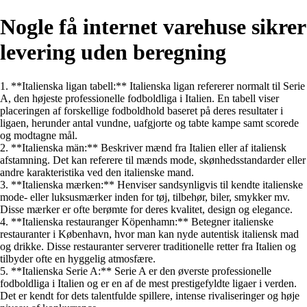
Nogle få internet varehuse sikrer
levering uden beregning
1. **Italienska ligan tabell:** Italienska ligan refererer normalt til Serie
A, den højeste professionelle fodboldliga i Italien. En tabell viser
placeringen af forskellige fodboldhold baseret på deres resultater i
ligaen, herunder antal vundne, uafgjorte og tabte kampe samt scorede
og modtagne mål.
2. **Italienska män:** Beskriver mænd fra Italien eller af italiensk
afstamning. Det kan referere til mænds mode, skønhedsstandarder eller
andre karakteristika ved den italienske mand.
3. **Italienska mærken:** Henviser sandsynligvis til kendte italienske
mode- eller luksusmærker inden for tøj, tilbehør, biler, smykker mv.
Disse mærker er ofte berømte for deres kvalitet, design og elegance.
4. **Italienska restauranger Köpenhamn:** Betegner italienske
restauranter i København, hvor man kan nyde autentisk italiensk mad
og drikke. Disse restauranter serverer traditionelle retter fra Italien og
tilbyder ofte en hyggelig atmosfære.
5. **Italienska Serie A:** Serie A er den øverste professionelle
fodboldliga i Italien og er en af de mest prestigefyldte ligaer i verden.
Det er kendt for dets talentfulde spillere, intense rivaliseringer og høje