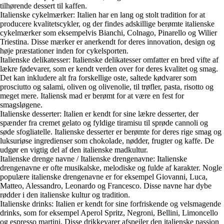
tilhørende dessert til kaffen.
Italienske cykelmærker: Italien har en lang og stolt tradition for at
producere kvalitetscykler, og der findes adskillige berømte italienske
cykelmærker som eksempelvis Bianchi, Colnago, Pinarello og Wilier
Triestina. Disse mærker er anerkendt for deres innovation, design og
høje præstationer inden for cykelsporten.
Italienske delikatesser: Italienske delikatesser omfatter en bred vifte af
lækre fødevarer, som er kendt verden over for deres kvalitet og smag.
Det kan inkludere alt fra forskellige oste, saltede kødvarer som
prosciutto og salami, oliven og olivenolie, til trøfler, pasta, risotto og
meget mere. Italiensk mad er berømt for at være en fest for
smagsløgene.
Italienske desserter: Italien er kendt for sine lækre desserter, der
spænder fra cremet gelato og fyldige tiramisu til sprøde cannoli og
søde sfogliatelle. Italienske desserter er berømte for deres rige smag og
luksuriøse ingredienser som chokolade, nødder, frugter og kaffe. De
udgør en vigtig del af den italienske madkultur.
Italienske drenge navne / Italienske drengenavne: Italienske
drengenavne er ofte musikalske, melodiske og fulde af karakter. Nogle
populære italienske drengenavne er for eksempel Giovanni, Luca,
Matteo, Alessandro, Leonardo og Francesco. Disse navne har dybe
rødder i den italienske kultur og tradition.
Italienske drinks: Italien er kendt for sine forfriskende og velsmagende
drinks, som for eksempel Aperol Spritz, Negroni, Bellini, Limoncello
og espresso martini. Disse drikkevarer afspejler den italienske passion