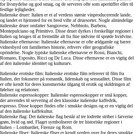
for livsnydelse og god smag, og de serveres ofte som aperitiffer eller til
festlige lejligheder.
Italienske druer: Italien er et af verdens største vinproducerende lande,
og landet er hjemsted for en bred vifte af druesorter. Nogle almindelige
italienske druer omfatter Sangiovese, Nebbiolo, Barbera,
Montepulciano og Primitivo. Disse druer dyrkes i forskellige regioner i
Italien og bruges til at fremstille alt fra fine rødvine til sprøde hvidvine.
Italienske efternavne: Italienske efternavne er ofte ældgamle og bærer
vidnesbyrd om familiernes historie, erhverv eller geografiske
oprindelse. Nogle typiske italienske efternavne er Rossi, Bianchi,
Romano, Esposito, Ricci og De Luca. Disse efternavne er en vigtig del
af den italienske identitet og kulturarv.
Italienske erotiske film: Italienske erotiske film refererer til film fra
Italien, der fokuserer på romantik, lidenskab og sensualitet. Disse film
er ofte kendt for deres kunstneriske tilgang til erotik og skildringen af
følelser og relationer.
Italienske espressokopper: Italienske espressokopper er små kopper,
der anvendes til servering af den klassiske italienske kaffedrik,
espresso. Disse kopper findes ofte i smukke designs og er en vigtig del
af den italienske kaffekultur.
Italienske flag: Det italienske flag består af tre lodrette striber i farverne
grøn, hvid og rød. Flaget symboliserer de tre historiske regioner i
Italien – Lombardiet, Firenze og Rom.
Italienske fliser: Italienske fliser er kendt verden over for deres smukke