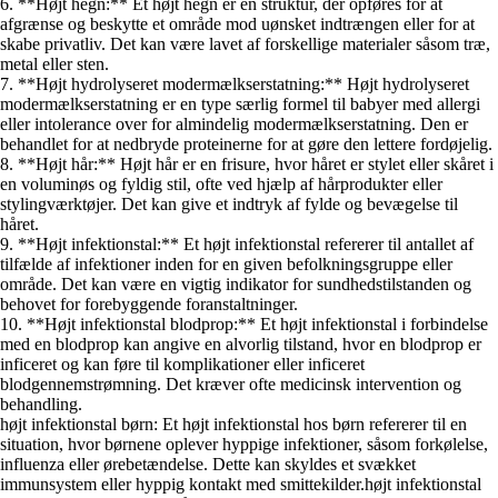
6. **Højt hegn:** Et højt hegn er en struktur, der opføres for at
afgrænse og beskytte et område mod uønsket indtrængen eller for at
skabe privatliv. Det kan være lavet af forskellige materialer såsom træ,
metal eller sten.
7. **Højt hydrolyseret modermælkserstatning:** Højt hydrolyseret
modermælkserstatning er en type særlig formel til babyer med allergi
eller intolerance over for almindelig modermælkserstatning. Den er
behandlet for at nedbryde proteinerne for at gøre den lettere fordøjelig.
8. **Højt hår:** Højt hår er en frisure, hvor håret er stylet eller skåret i
en voluminøs og fyldig stil, ofte ved hjælp af hårprodukter eller
stylingværktøjer. Det kan give et indtryk af fylde og bevægelse til
håret.
9. **Højt infektionstal:** Et højt infektionstal refererer til antallet af
tilfælde af infektioner inden for en given befolkningsgruppe eller
område. Det kan være en vigtig indikator for sundhedstilstanden og
behovet for forebyggende foranstaltninger.
10. **Højt infektionstal blodprop:** Et højt infektionstal i forbindelse
med en blodprop kan angive en alvorlig tilstand, hvor en blodprop er
inficeret og kan føre til komplikationer eller inficeret
blodgennemstrømning. Det kræver ofte medicinsk intervention og
behandling.
højt infektionstal børn: Et højt infektionstal hos børn refererer til en
situation, hvor børnene oplever hyppige infektioner, såsom forkølelse,
influenza eller ørebetændelse. Dette kan skyldes et svækket
immunsystem eller hyppig kontakt med smittekilder.højt infektionstal