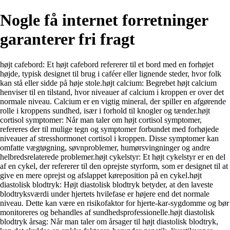
Nogle få internet forretninger
garanterer fri fragt
højt cafebord: Et højt cafebord refererer til et bord med en forhøjet
højde, typisk designet til brug i caféer eller lignende steder, hvor folk
kan stå eller sidde på høje stole.højt calcium: Begrebet højt calcium
henviser til en tilstand, hvor niveauer af calcium i kroppen er over det
normale niveau. Calcium er en vigtig mineral, der spiller en afgørende
rolle i kroppens sundhed, især i forhold til knogler og tænder.højt
cortisol symptomer: Når man taler om højt cortisol symptomer,
refereres der til mulige tegn og symptomer forbundet med forhøjede
niveauer af stresshormonet cortisol i kroppen. Disse symptomer kan
omfatte vægtøgning, søvnproblemer, humørsvingninger og andre
helbredsrelaterede problemer.højt cykelstyr: Et højt cykelstyr er en del
af en cykel, der refererer til den oprejste styrform, som er designet til at
give en mere oprejst og afslappet køreposition på en cykel.højt
diastolisk blodtryk: Højt diastolisk blodtryk betyder, at den laveste
blodtryksværdi under hjertets hvilefase er højere end det normale
niveau. Dette kan være en risikofaktor for hjerte-kar-sygdomme og bør
monitoreres og behandles af sundhedsprofessionelle.højt diastolisk
blodtryk årsag: Når man taler om årsager til højt diastolisk blodtryk,