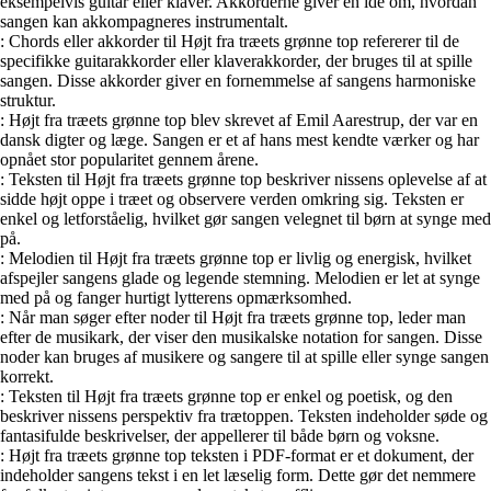
eksempelvis guitar eller klaver. Akkorderne giver en idé om, hvordan
sangen kan akkompagneres instrumentalt.
: Chords eller akkorder til Højt fra træets grønne top refererer til de
specifikke guitarakkorder eller klaverakkorder, der bruges til at spille
sangen. Disse akkorder giver en fornemmelse af sangens harmoniske
struktur.
: Højt fra træets grønne top blev skrevet af Emil Aarestrup, der var en
dansk digter og læge. Sangen er et af hans mest kendte værker og har
opnået stor popularitet gennem årene.
: Teksten til Højt fra træets grønne top beskriver nissens oplevelse af at
sidde højt oppe i træet og observere verden omkring sig. Teksten er
enkel og letforståelig, hvilket gør sangen velegnet til børn at synge med
på.
: Melodien til Højt fra træets grønne top er livlig og energisk, hvilket
afspejler sangens glade og legende stemning. Melodien er let at synge
med på og fanger hurtigt lytterens opmærksomhed.
: Når man søger efter noder til Højt fra træets grønne top, leder man
efter de musikark, der viser den musikalske notation for sangen. Disse
noder kan bruges af musikere og sangere til at spille eller synge sangen
korrekt.
: Teksten til Højt fra træets grønne top er enkel og poetisk, og den
beskriver nissens perspektiv fra trætoppen. Teksten indeholder søde og
fantasifulde beskrivelser, der appellerer til både børn og voksne.
: Højt fra træets grønne top teksten i PDF-format er et dokument, der
indeholder sangens tekst i en let læselig form. Dette gør det nemmere