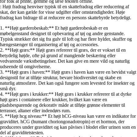
for folk at printe, gemme og læse teksten offline.
: Højt fradrag henviser typisk til en skattefradrag eller reducering af
skat, der kan gælde for visse udgifter eller omstændigheder. Høje
fradrag kan bidrage til at reducere en persons skattebyrde betydeligt.
1. **Højt garderobeskab:** Et højt garderobeskab er en
møbelgenstand designet til opbevaring af tøj og andre genstande.
Typisk strækker det sig fra gulv til loft og har flere hylder, skuffer og
hængestænger til organisering af tøj og accessories.
2. **Højt græs:** Højt græs refererer til græs, der er vokset til en
betydelig højde, ofte på grund af manglende beskæring eller
vedvarende vækstbetingelser. Det kan give en mere vild og naturlig
udseende til omgivelserne.
3. **Højt græs i haven:** Højt græs i haven kan være en bevidst valgt
designstil for at tilføje struktur, bevare biodiversitet og skabe en
naturlig atmosfære. Det kan også fungere som levested for insekter og
små dyr.
4. **Højt græs i krukker:** Højt græs i krukker refererer til at dyrke
højt græs i containere eller krukker, hvilket kan være en
pladsbesparende og dekorativ måde at tilføje grønne elementer til
terrasser, altaner eller indendørs rum.
5. **Højt hcg niveau:** Et højt hCG-niveau kan være en indikator for
graviditet. hCG (humant choriongonadotropin) er et hormon, der
produceres under graviditet og kan påvises i blodet eller urinen som en
del af graviditetstesten.