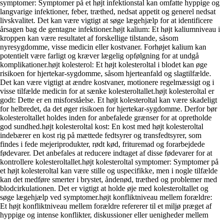
symptomer: Symptomer på et højt infektionstal kan omfatte hyppige og
langvarige infektioner, feber, træthed, nedsat appetit og generel nedsat
livskvalitet. Det kan være vigtigt at søge lægehjælp for at identificere
årsagen bag de gentagne infektioner.højt kalium: Et højt kaliumniveau i
kroppen kan være resultatet af forskellige tilstande, såsom
nyresygdomme, visse medicin eller kostvaner. Forhøjet kalium kan
potentielt være farligt og kræver lægelig opfølgning for at undgå
komplikationer.højt kolesterol: Et højt kolesteroltal i blodet kan øge
risikoen for hjertekar-sygdomme, såsom hjerteanfald og slagtilfælde.
Det kan være vigtigt at ændre kostvaner, motionere regelmæssigt og i
visse tilfælde medicin for at sænke kolesteroltallet.højt kolesteroltal er
godt: Dette er en misforståelse. Et højt kolesteroltal kan være skadeligt
for helbredet, da det øger risikoen for hjertekar-sygdomme. Derfor bør
kolesteroltallet holdes inden for anbefalede grænser for at opretholde
god sundhed.højt kolesteroltal kost: En kost med højt kolesteroltal
indebærer en kost rig på mættede fedtsyrer og transfedtsyrer, som
findes i fede mejeriprodukter, rødt kød, frituremad og forarbejdede
fødevarer. Det anbefales at reducere indtaget af disse fødevarer for at
kontrollere kolesteroltallet.højt kolesteroltal symptomer: Symptomer på
et højt kolesteroltal kan være stille og uspecifikke, men i nogle tilfælde
kan det medføre smerter i brystet, åndenød, træthed og problemer med
blodcirkulationen. Det er vigtigt at holde øje med kolesteroltallet og
søge lægehjælp ved symptomer.højt konfliktniveau mellem forældre:
Et højt konfliktniveau mellem forældre refererer til et miljø præget af
hyppige og intense konflikter, diskussioner eller uenigheder mellem