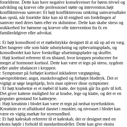
forældrene. Dette kan have negative konsekvenser for børns trivsel og
udvikling og kræver ofte professionel støtte og intervention.højt
konfliktniveau samvær: Et højt konfliktniveau omkring samværsaftaler
kan opstå, når forældre ikke kan nå til enighed om fordelingen af
samvær med deres børn efter en skilsmisse. Dette kan skabe stress og
usikkerhed for børnene og kræver ofte intervention fra fx en
familierådgiver eller advokat.
: Et højt konsolbord er et møbelstykke designet til at stå op ad en væg.
Det fungerer ofte som både udsmykning og opbevaringsplads, og
konsolbordet kan have forskellige afsætningsplader og skuffer.
: Højt kortisol refererer til en tilstand, hvor kroppen producerer for
meget af hormonet kortisol. Dette kan være et tegn på stress, sygdom
eller andre ubalancer i kroppen.
: Symptomer på forhøjet kortisol inkluderer vægtøgning,
søvnproblemer, angst, muskelsvaghed og forhøjet blodtryk. Det er
vigtigt at søge lægehjælp, hvis man oplever disse symptomer.
: Et højt kradsetræ er et møbel til katte, der typisk går fra gulv til loft.
Det giver kattene mulighed for at kradse, lege og klatre, og det er en
populær genstand for katteejere.
: Højt kreatinin i blodet kan være et tegn på nedsat nyrefunktion.
Kreatinin er et affaldsstof dannet i muskler, og niveauet i blodet kan
være en vigtig markør for nyresundhed.
: Et højt køleskab refererer til et køleskab, der er designet med en
ekstra højde i forhold til standardmodeller. Dette kan give ekstra