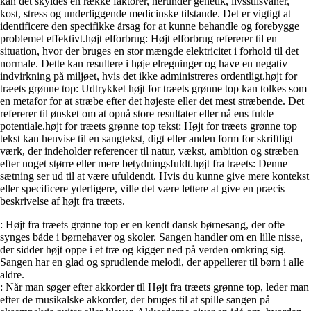
kan det skyldes en række faktorer, herunder genetik, livsstilsvaner,
kost, stress og underliggende medicinske tilstande. Det er vigtigt at
identificere den specifikke årsag for at kunne behandle og forebygge
problemet effektivt.højt elforbrug: Højt elforbrug refererer til en
situation, hvor der bruges en stor mængde elektricitet i forhold til det
normale. Dette kan resultere i høje elregninger og have en negativ
indvirkning på miljøet, hvis det ikke administreres ordentligt.højt for
træets grønne top: Udtrykket højt for træets grønne top kan tolkes som
en metafor for at stræbe efter det højeste eller det mest stræbende. Det
refererer til ønsket om at opnå store resultater eller nå ens fulde
potentiale.højt for træets grønne top tekst: Højt for træets grønne top
tekst kan henvise til en sangtekst, digt eller anden form for skriftligt
værk, der indeholder referencer til natur, vækst, ambition og stræben
efter noget større eller mere betydningsfuldt.højt fra træets: Denne
sætning ser ud til at være ufuldendt. Hvis du kunne give mere kontekst
eller specificere yderligere, ville det være lettere at give en præcis
beskrivelse af højt fra træets.
: Højt fra træets grønne top er en kendt dansk børnesang, der ofte
synges både i børnehaver og skoler. Sangen handler om en lille nisse,
der sidder højt oppe i et træ og kigger ned på verden omkring sig.
Sangen har en glad og sprudlende melodi, der appellerer til børn i alle
aldre.
: Når man søger efter akkorder til Højt fra træets grønne top, leder man
efter de musikalske akkorder, der bruges til at spille sangen på