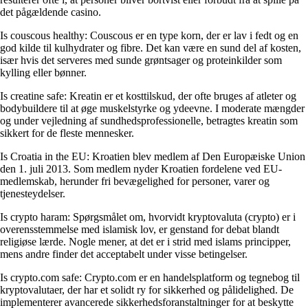
det pågældende casino.
Is couscous healthy: Couscous er en type korn, der er lav i fedt og en
god kilde til kulhydrater og fibre. Det kan være en sund del af kosten,
især hvis det serveres med sunde grøntsager og proteinkilder som
kylling eller bønner.
Is creatine safe: Kreatin er et kosttilskud, der ofte bruges af atleter og
bodybuildere til at øge muskelstyrke og ydeevne. I moderate mængder
og under vejledning af sundhedsprofessionelle, betragtes kreatin som
sikkert for de fleste mennesker.
Is Croatia in the EU: Kroatien blev medlem af Den Europæiske Union
den 1. juli 2013. Som medlem nyder Kroatien fordelene ved EU-
medlemskab, herunder fri bevægelighed for personer, varer og
tjenesteydelser.
Is crypto haram: Spørgsmålet om, hvorvidt kryptovaluta (crypto) er i
overensstemmelse med islamisk lov, er genstand for debat blandt
religiøse lærde. Nogle mener, at det er i strid med islams principper,
mens andre finder det acceptabelt under visse betingelser.
Is crypto.com safe: Crypto.com er en handelsplatform og tegnebog til
kryptovalutaer, der har et solidt ry for sikkerhed og pålidelighed. De
implementerer avancerede sikkerhedsforanstaltninger for at beskytte