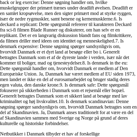
back or leg exercise: Denne søgning handler om, hvilke
muskelgrupper der primært trænes under deadlift øvelsen. Deadlift er
en samlet kropsøvelse, men den sigter primært mod at styrke ryggen,
især de nedre rygmuskler, samt benene og kernemusklerne.6. Is
deckard a replicant: Dette spørgsmål refererer til karakteren Deckard
fra sci-fi filmen Blade Runner og diskuterer, om han selv er en
replikant. Det er en langvarig diskussion blandt fans og filmkritikere,
da filmen driller med ideen om identitet og menneskelighed.7. Is
denmark expensive: Denne søgning spørger sandsynligvis om,
hvorvidt Danmark er et dyrt land at besøge eller bo i. Generelt
betragtes Danmark som et af de dyreste lande i verden, især når det
kommer til boliger, mad og tjenesteydelser.8. Is denmark in the eu:
Dette spørgsmål handler om, hvorvidt Danmark er medlem af Den
Europæiske Union. Ja, Danmark har været medlem af EU siden 1973,
men landet er ikke en del af eurosamarbejdet og bruger stadig deres
egen valuta, den danske krone.9. Is denmark safe: Dette spørgsmål
fokuserer på sikkerheden i Danmark som et rejsemål eller bopæl.
Generelt betragtes Danmark som et sikkert land at besøge med lav
kriminalitet og høj livskvalitet.10. Is denmark scandinavian: Denne
søgning spørger sandsynligvis om, hvorvidt Danmark betragtes som en
del af Skandinavien. Ja, Danmark anses traditionelt for at være en del
af Skandinavien sammen med Sverige og Norge på grund af deres
kulturelle og historiske forbindelser.
Netbutikker i Danmark tilbyder et hav af forskellige