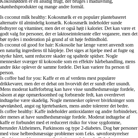
Kokosnødden er en alsidig frugt, der bruges i madlavning,
skønhedsprodukter og mange andre formål.
Is coconut milk healthy: Kokosmælk er en populær plantebaseret
alternativ til almindelig komælk. Kokosmælk indeholder sunde
fedtsyrer og vitaminer, men det er også højt i kalorier. Det kan være et
godt valg for personer, der er laktoseintolerante eller veganere, men det
bør nydes i moderation på grund af sit høje fedtindhold.
Is coconut oil good for hair: Kokosolie har længe været anvendt som
en naturlig ingrediens til hårpleje. Det siges at hjælpe med at fugte og
styrke håret, samt reducere skader og spaltede spidser. Nogle
mennesker sværger til kokosolie som en effektiv hårbehandling, mens
andre ikke oplever de samme fordele. Det kan variere fra person til
person.
Is coffee bad for you: Kaffe er en af verdens mest populære
drikkevarer, men der er debat om hvorvidt det er sundt eller usundt.
Mens moderat kaffeforbrug kan have visse sundhedsmæssige fordele,
såsom at øge opmærksomhed og forbrænde fedt, kan overdrevet
indtagelse være skadelig. Nogle mennesker oplever bivirkninger som
søvnløshed, angst og hjertebanken, mens andre tolererer det bedre.
Is coffee healthy: Kaffe indeholder antioxidanter og andre forbindelser,
der menes at have sundhedsmæssige fordele. Moderat indtagelse af
kaffe er forbundet med et reduceret risiko for visse sygdomme,
herunder Alzheimers, Parkinsons og type 2-diabetes. Dog bør personer
med visse helbredsmæssige problemer som f.eks. søvnforstyrrelser