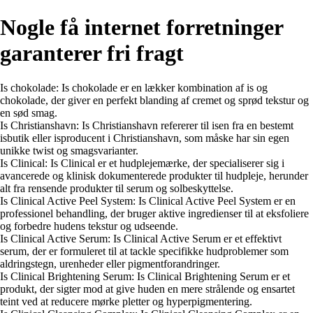
Nogle få internet forretninger
garanterer fri fragt
Is chokolade: Is chokolade er en lækker kombination af is og
chokolade, der giver en perfekt blanding af cremet og sprød tekstur og
en sød smag.
Is Christianshavn: Is Christianshavn refererer til isen fra en bestemt
isbutik eller isproducent i Christianshavn, som måske har sin egen
unikke twist og smagsvarianter.
Is Clinical: Is Clinical er et hudplejemærke, der specialiserer sig i
avancerede og klinisk dokumenterede produkter til hudpleje, herunder
alt fra rensende produkter til serum og solbeskyttelse.
Is Clinical Active Peel System: Is Clinical Active Peel System er en
professionel behandling, der bruger aktive ingredienser til at eksfoliere
og forbedre hudens tekstur og udseende.
Is Clinical Active Serum: Is Clinical Active Serum er et effektivt
serum, der er formuleret til at tackle specifikke hudproblemer som
aldringstegn, urenheder eller pigmentforandringer.
Is Clinical Brightening Serum: Is Clinical Brightening Serum er et
produkt, der sigter mod at give huden en mere strålende og ensartet
teint ved at reducere mørke pletter og hyperpigmentering.