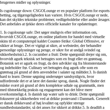
brugernes midler og oplysninger.
Is csgolounge down: CSGOLounge er en populær platform for esports
betting, og tilgængeligheden kan variere. Hvis CSGOLounge er nede,
kan det skyldes tekniske problemer, vedligeholdelse eller andre årsager.
Det anbefales at tjekke deres officielle kanaler for opdateringer.
1. Is csgolounge safe: Det søger muligvis efter information om,
hvorvidt CSGOLounge, en online platform for handel med virtuelle
skins til et computerspil kaldet Counter-Strike: Global Offensive, er
sikker at bruge. Det er vigtigt at sikre, at websteder, der behandler
personlige oplysninger og penge, er sikre for at undgå svindel og
sikkerhedsrisici.2. Is cucumber a fruit: Dette spørgsmål drejer sig om,
hvorvidt agurk teknisk set betragtes som en frugt eller en grøntsag.
Botanisk set er agurk en frugt, da den udvikler sig fra blomsterstande
og indeholder frø. Culinary set betragtes dog agurk ofte som en
grøntsag på grund af dets anvendelse i salater og måltider.3. Is danish
hard to learn: Denne søgning undersøger sandsynligvis, hvor
udfordrende det er at lære det danske sprog, dansk. Nogle finder det
måske svært på grund af dets komplekse udtale og grammatik, men
med tilstrækkelig praksis og engagement kan det blive mere
overkommeligt.4. Is danish tap water safe to drink: Dette spørgsmål
fokuserer på sikkerheden ved at drikke postevand i Danmark. Generelt
er dansk drikkevand af høj kvalitet og opfylder strenge
sundhedsstandarder, så det anses for sikkert at drikke.5. Is deadlift a