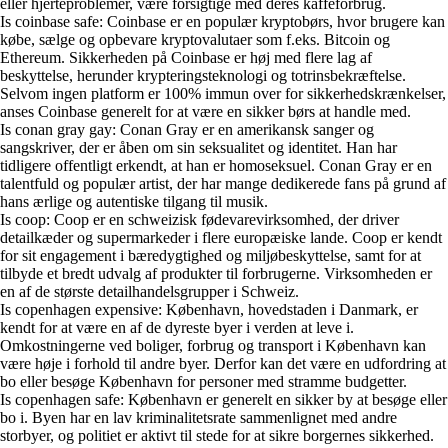
eller hjerteproblemer, være forsigtige med deres kaffeforbrug.
Is coinbase safe: Coinbase er en populær kryptobørs, hvor brugere kan
købe, sælge og opbevare kryptovalutaer som f.eks. Bitcoin og
Ethereum. Sikkerheden på Coinbase er høj med flere lag af
beskyttelse, herunder krypteringsteknologi og totrinsbekræftelse.
Selvom ingen platform er 100% immun over for sikkerhedskrænkelser,
anses Coinbase generelt for at være en sikker børs at handle med.
Is conan gray gay: Conan Gray er en amerikansk sanger og
sangskriver, der er åben om sin seksualitet og identitet. Han har
tidligere offentligt erkendt, at han er homoseksuel. Conan Gray er en
talentfuld og populær artist, der har mange dedikerede fans på grund af
hans ærlige og autentiske tilgang til musik.
Is coop: Coop er en schweizisk fødevarevirksomhed, der driver
detailkæder og supermarkeder i flere europæiske lande. Coop er kendt
for sit engagement i bæredygtighed og miljøbeskyttelse, samt for at
tilbyde et bredt udvalg af produkter til forbrugerne. Virksomheden er
en af de største detailhandelsgrupper i Schweiz.
Is copenhagen expensive: København, hovedstaden i Danmark, er
kendt for at være en af de dyreste byer i verden at leve i.
Omkostningerne ved boliger, forbrug og transport i København kan
være høje i forhold til andre byer. Derfor kan det være en udfordring at
bo eller besøge København for personer med stramme budgetter.
Is copenhagen safe: København er generelt en sikker by at besøge eller
bo i. Byen har en lav kriminalitetsrate sammenlignet med andre
storbyer, og politiet er aktivt til stede for at sikre borgernes sikkerhed.