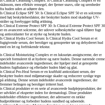
Is Clinical Cleansing Complex: Is Clinical Cleansing Complex er en
skånsom, men effektiv rensegel, der fjerner snavs, olie og urenheder
fra huden uden at udtørre den.
Is Clinical Eclipse SPF 50: Is Clinical Eclipse SPF 50 er en solcreme
med høj beskyttelsesfaktor, der beskytter huden mod skadelige UV-
stråler og forebygger tidlig ældning.
Is Clinical Extreme Protect SPF 30: Is Clinical Extreme Protect SPF 30
er en avanceret solcreme, der udover solbeskyttelse også tilfører fugt
og antioxidanter for at styrke og beskytte huden.
Is Clinical Hydra Cool Serum: Is Clinical Hydra Cool Serum er et
fugtgivende serum, der beroliger og genopretter tør og dehydreret hud
med en let og forfriskende tekstur.
is Clinical Moisturizing Complex er en luksuriøs ansigtscreme, der er
specielt formuleret til at hydrere og nære huden. Denne nærende creme
indeholder avancerede ingredienser, der hjælper med at genoprette
hudens fugtbalance og efterlader huden blød og glat.
is Clinical Pro-Heal Serum er en kraftfuld antioxidant serum, der
beskytter huden mod miljømæssige skader og reducerer synlige tegn
på ældning. Denne serum indeholder avancerede ingredienser, der
fremmer helingen og beroliger irriteret hud.
is Clinical produkter er en serie af avancerede hudplejeprodukter, der
er udviklet af eksperter inden for dermatologi. Disse produkter
indeholder effektive ingredienser, der adresserer en række
hudproblemer og forbedrer hudens sundhed og udseende.