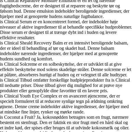
is Clinical Reparative Moisture Emulsion er en let og nærende
fugtighedscreme, der er designet til at reparere og beskytte tør og
følsom hud. Denne emulsion indeholder beroligende ingredienser, der
hjælper med at genoprette hudens naturlige fugtbalance.
is Clinical Serum er en koncentreret formel, der indeholder høje
niveauer af aktive ingredienser til at behandle specifikke hudproblemer.
Disse serum er designet til at trænge dybt ind i huden og levere
effektive resultater.
is Clinical Sheald Recovery Balm er en intensivt beroligende balsam,
der er ideel til behandling af tør og skadet hud. Denne balsam
indeholder nærende ingredienser, der hjælper med at genoprette
hudens sundhed og komfort.
is Clinical Solcreme er en solbeskyttelse, der er udviklet til at give
effektiv beskyttelse mod solens skadelige stråler. Denne solcreme er let
at påføre, absorberes hurtigt af huden og er velegnet til alle hudtyper.
is Clinical Tilbud omfatter forskellige hudplejeprodukter fra is Clinical
til nedsatte priser. Disse tilbud giver dig mulighed for at prøve nye
produkter eller genopfylde dine favoritter til en lavere pris.
is Clinical Youth Eye Complex er en avanceret øjencreme, der er
specielt formuleret til at reducere synlige tegn på ældning omkring
øjnene. Denne creme indeholder aktive ingredienser, der hjælper med
at mindske fine linjer, rynker og mørke rande.
is Coconut a Fruit? Ja, kokosnødden betragtes som en frugt, nærmere
bestemt en stenfrugt. Den er faktisk en stor frugt med en hård skal og
et indre kød, der spises eller bruges til at udvinde kokosmælk og olier.