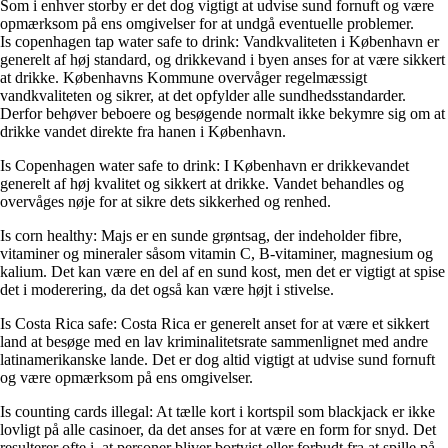
Som i enhver storby er det dog vigtigt at udvise sund fornuft og være
opmærksom på ens omgivelser for at undgå eventuelle problemer.
Is copenhagen tap water safe to drink: Vandkvaliteten i København er
generelt af høj standard, og drikkevand i byen anses for at være sikkert
at drikke. Københavns Kommune overvåger regelmæssigt
vandkvaliteten og sikrer, at det opfylder alle sundhedsstandarder.
Derfor behøver beboere og besøgende normalt ikke bekymre sig om at
drikke vandet direkte fra hanen i København.
Is Copenhagen water safe to drink: I København er drikkevandet
generelt af høj kvalitet og sikkert at drikke. Vandet behandles og
overvåges nøje for at sikre dets sikkerhed og renhed.
Is corn healthy: Majs er en sunde grøntsag, der indeholder fibre,
vitaminer og mineraler såsom vitamin C, B-vitaminer, magnesium og
kalium. Det kan være en del af en sund kost, men det er vigtigt at spise
det i moderering, da det også kan være højt i stivelse.
Is Costa Rica safe: Costa Rica er generelt anset for at være et sikkert
land at besøge med en lav kriminalitetsrate sammenlignet med andre
latinamerikanske lande. Det er dog altid vigtigt at udvise sund fornuft
og være opmærksom på ens omgivelser.
Is counting cards illegal: At tælle kort i kortspil som blackjack er ikke
lovligt på alle casinoer, da det anses for at være en form for snyd. Det
resulterer ofte i, at personer bliver bortvist eller forbudt fra at spille på