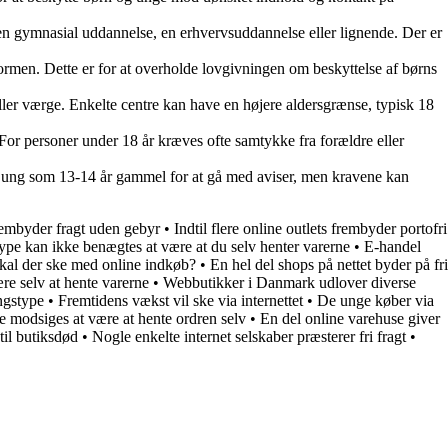
 gymnasial uddannelse, en erhvervsuddannelse eller lignende. Der er
rmen. Dette er for at overholde lovgivningen om beskyttelse af børns
eller værge. Enkelte centre kan have en højere aldersgrænse, typisk 18
For personer under 18 år kræves ofte samtykke fra forældre eller
å ung som 13-14 år gammel for at gå med aviser, men kravene kan
rembyder fragt uden gebyr
•
Indtil flere online outlets frembyder portofri
type kan ikke benægtes at være at du selv henter varerne
•
E-handel
kal der ske med online indkøb?
•
En hel del shops på nettet byder på fri
ære selv at hente varerne
•
Webbutikker i Danmark udlover diverse
ingstype
•
Fremtidens vækst vil ske via internettet
•
De unge køber via
e modsiges at være at hente ordren selv
•
En del online varehuse giver
til butiksdød
•
Nogle enkelte internet selskaber præsterer fri fragt
•