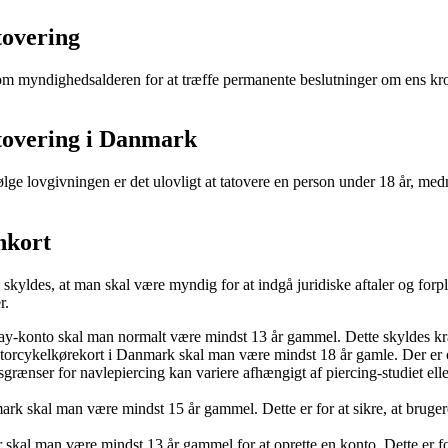
tovering
som myndighedsalderen for at træffe permanente beslutninger om ens krop
atovering i Danmark
lge lovgivningen er det ulovligt at tatovere en person under 18 år, med
nkort
 skyldes, at man skal være myndig for at indgå juridiske aftaler og forp
r.
-konto skal man normalt være mindst 13 år gammel. Dette skyldes krave
torcykelkørekort i Danmark skal man være mindst 18 år gamle. Der er o
grænser for navlepiercing kan variere afhængigt af piercing-studiet el
skal man være mindst 15 år gammel. Dette er for at sikre, at brugeren 
 skal man være mindst 13 år gammel for at oprette en konto. Dette er 