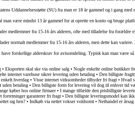
tens Uddannelsesstøtte (SU) fra man er 18 år gammel og i gang med en
l man være mindst 13 år gammel for at oprette en konto og bruge platfo
ader medlemmer fra 15-16 års alderen, ofte med tilladelse fra forældre 
lader normalt medlemmer fra 15-16 års alderen, men dette kan variere. 
n have forskellige alderskrav for avisomdeling. Typisk kan man være s
g
•
Eksporten skal ske via online salg
•
Nogle enkelte online butikker f
lte internet varehuse sikrer levering uden betaling
•
Den billigste fragt
n enkelt hverdag
•
Visse internet virksomheder tilbyder fri fragt
•
Hvad s
t uden betaling
•
Den billigste form for levering vil dog til enhver tid v
nge køber hos online firmaer
•
I mange tilfælde den prisbilligste lever
t forretninger garanterer fri fragt
•
Den billigste leveringsmodel kan ikk
ttet sig hen?
•
Indkøb via nettet vokser voldsomt
•
Nethandel er årsag 