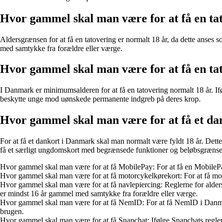
Hvor gammel skal man være for at få en ta
Aldersgrænsen for at få en tatovering er normalt 18 år, da dette anses 
med samtykke fra forældre eller værge.
Hvor gammel skal man være for at få en t
I Danmark er minimumsalderen for at få en tatovering normalt 18 år. Ifø
beskytte unge mod uønskede permanente indgreb på deres krop.
Hvor gammel skal man være for at få et da
For at få et dankort i Danmark skal man normalt være fyldt 18 år. Dette
få et særligt ungdomskort med begrænsede funktioner og beløbsgrænse
Hvor gammel skal man være for at få MobilePay: For at få en MobilePay
Hvor gammel skal man være for at få motorcykelkørekort: For at få mo
Hvor gammel skal man være for at få navlepiercing: Reglerne for alders
er mindst 16 år gammel med samtykke fra forældre eller værge.
Hvor gammel skal man være for at få NemID: For at få NemID i Danmark 
brugen.
Hvor gammel skal man være for at få Snapchat: Ifølge Snapchats regler