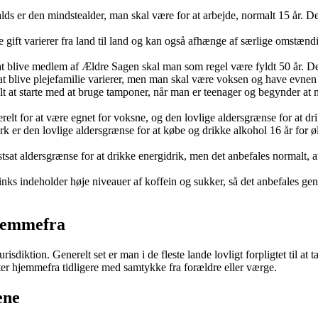
r den mindstealder, man skal være for at arbejde, normalt 15 år. Der e
gift varierer fra land til land og kan også afhænge af særlige omstændig
blive medlem af Ældre Sagen skal man som regel være fyldt 50 år. Dett
t blive plejefamilie varierer, men man skal være voksen og have evnen o
at starte med at bruge tamponer, når man er teenager og begynder at me
 for at være egnet for voksne, og den lovlige aldersgrænse for at drikke
er den lovlige aldersgrænse for at købe og drikke alkohol 16 år for øl
tsat aldersgrænse for at drikke energidrik, men det anbefales normalt, 
 indeholder høje niveauer af koffein og sukker, så det anbefales gener
hjemmefra
urisdiktion. Generelt set er man i de fleste lande lovligt forpligtet til 
ytter hjemmefra tidligere med samtykke fra forældre eller værge.
ene