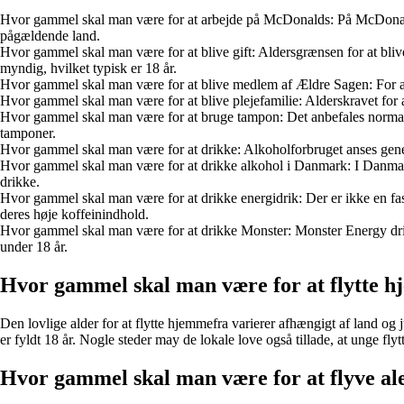
Hvor gammel skal man være for at arbejde på McDonalds: På McDonalds e
pågældende land.
Hvor gammel skal man være for at blive gift: Aldersgrænsen for at blive 
myndig, hvilket typisk er 18 år.
Hvor gammel skal man være for at blive medlem af Ældre Sagen: For at 
Hvor gammel skal man være for at blive plejefamilie: Alderskravet for a
Hvor gammel skal man være for at bruge tampon: Det anbefales normalt 
tamponer.
Hvor gammel skal man være for at drikke: Alkoholforbruget anses generelt
Hvor gammel skal man være for at drikke alkohol i Danmark: I Danmark 
drikke.
Hvor gammel skal man være for at drikke energidrik: Der er ikke en fas
deres høje koffeinindhold.
Hvor gammel skal man være for at drikke Monster: Monster Energy drinks
under 18 år.
Hvor gammel skal man være for at flytte 
Den lovlige alder for at flytte hjemmefra varierer afhængigt af land og j
er fyldt 18 år. Nogle steder may de lokale love også tillade, at unge fl
Hvor gammel skal man være for at flyve al