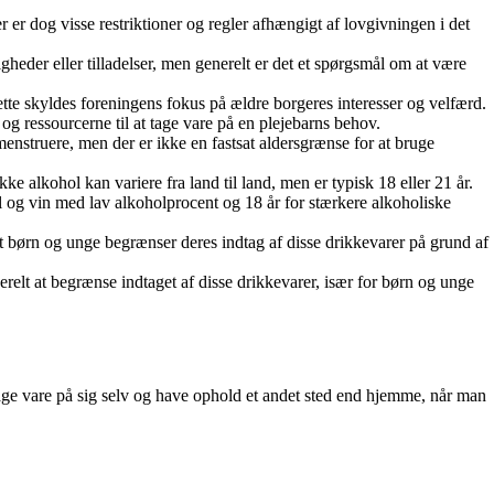
r dog visse restriktioner og regler afhængigt af lovgivningen i det
heder eller tilladelser, men generelt er det et spørgsmål om at være
e skyldes foreningens fokus på ældre borgeres interesser og velfærd.
g ressourcerne til at tage vare på en plejebarns behov.
nstruere, men der er ikke en fastsat aldersgrænse for at bruge
 alkohol kan variere fra land til land, men er typisk 18 eller 21 år.
 og vin med lav alkoholprocent og 18 år for stærkere alkoholiske
at børn og unge begrænser deres indtag af disse drikkevarer på grund af
elt at begrænse indtaget af disse drikkevarer, især for børn og unge
at tage vare på sig selv og have ophold et andet sted end hjemme, når man