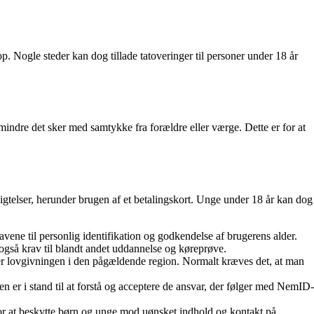
. Nogle steder kan dog tillade tatoveringer til personer under 18 år
mindre det sker med samtykke fra forældre eller værge. Dette er for at
ligtelser, herunder brugen af et betalingskort. Unge under 18 år kan dog
ne til personlig identifikation og godkendelse af brugerens alder.
gså krav til blandt andet uddannelse og køreprøve.
ler lovgivningen i den pågældende region. Normalt kræves det, at man
er i stand til at forstå og acceptere de ansvar, der følger med NemID-
for at beskytte børn og unge mod uønsket indhold og kontakt på