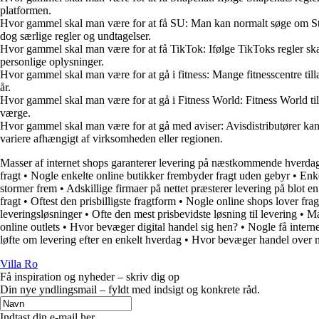
platformen.
Hvor gammel skal man være for at få SU: Man kan normalt søge om Sta
dog særlige regler og undtagelser.
Hvor gammel skal man være for at få TikTok: Ifølge TikToks regler ska
personlige oplysninger.
Hvor gammel skal man være for at gå i fitness: Mange fitnesscentre till
år.
Hvor gammel skal man være for at gå i Fitness World: Fitness World til
værge.
Hvor gammel skal man være for at gå med aviser: Avisdistributører ka
variere afhængigt af virksomheden eller regionen.
Masser af internet shops garanterer levering på næstkommende hverda
fragt
•
Nogle enkelte online butikker frembyder fragt uden gebyr
•
Enke
stormer frem
•
Adskillige firmaer på nettet præsterer levering på blot e
fragt
•
Oftest den prisbilligste fragtform
•
Nogle online shops lover frag
leveringsløsninger
•
Ofte den mest prisbevidste løsning til levering
•
Ma
online outlets
•
Hvor bevæger digital handel sig hen?
•
Nogle få interne
løfte om levering efter en enkelt hverdag
•
Hvor bevæger handel over ne
Villa Ro
Få inspiration og nyheder – skriv dig op
Din nye yndlingsmail – fyldt med indsigt og konkrete råd.
Indtast din e-mail her