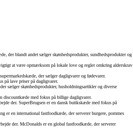
æde, der blandt andet sælger skønhedsprodukter, sundhedsprodukter og
vigtigt at være opmærksom på lokale love og regler omkring alderskrav
 supermarkedskæde, der sælger dagligvarer og fødevarer.
 på lave priser på dagligvarer.
 der sælger skønhedsprodukter, husholdningsartikler og diverse
n discountkæde med fokus på billige dagligvarer.
rbejde der. SuperBrugsen er en dansk butikskæde med fokus på
g er en international fastfoodkæde, der serverer burgere, pommes
rbejde der. McDonalds er en global fastfoodkæde, der serverer