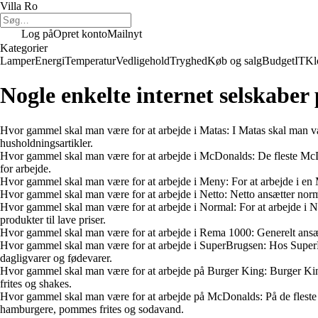
Villa Ro
Log på
Opret konto
Mailnyt
Kategorier
Lamper
Energi
Temperatur
Vedligehold
Tryghed
Køb og salg
Budget
IT
Kl
Nogle enkelte internet selskaber 
Hvor gammel skal man være for at arbejde i Matas: I Matas skal man v
husholdningsartikler.
Hvor gammel skal man være for at arbejde i McDonalds: De fleste McDon
for arbejde.
Hvor gammel skal man være for at arbejde i Meny: For at arbejde i en
Hvor gammel skal man være for at arbejde i Netto: Netto ansætter norma
Hvor gammel skal man være for at arbejde i Normal: For at arbejde i N
produkter til lave priser.
Hvor gammel skal man være for at arbejde i Rema 1000: Generelt ansæt
Hvor gammel skal man være for at arbejde i SuperBrugsen: Hos SuperBr
dagligvarer og fødevarer.
Hvor gammel skal man være for at arbejde på Burger King: Burger King
frites og shakes.
Hvor gammel skal man være for at arbejde på McDonalds: På de fleste 
hamburgere, pommes frites og sodavand.