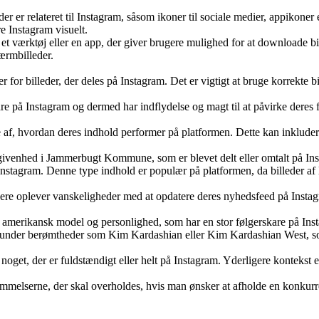
der er relateret til Instagram, såsom ikoner til sociale medier, appikone
re Instagram visuelt.
ærktøj eller en app, der giver brugere mulighed for at downloade bille
kærmbilleder.
for billeder, der deles på Instagram. Det er vigtigt at bruge korrekte bill
are på Instagram og dermed har indflydelse og magt til at påvirke deres
åelse af, hvordan deres indhold performer på platformen. Dette kan ink
begivenhed i Jammerbugt Kommune, som er blevet delt eller omtalt på I
på Instagram. Denne type indhold er populær på platformen, da billeder
ugere oplever vanskeligheder med at opdatere deres nyhedsfeed på Insta
mt amerikansk model og personlighed, som har en stor følgerskare på I
erunder berømtheder som Kim Kardashian eller Kim Kardashian West, so
 noget, der er fuldstændigt eller helt på Instagram. Yderligere kontekst
emmelserne, der skal overholdes, hvis man ønsker at afholde en konkurre