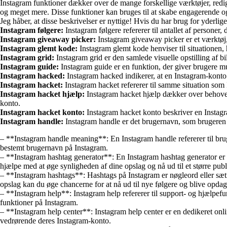
Instagram funktioner dækker over de mange forskellige værktøjer, redig
og meget mere. Disse funktioner kan bruges til at skabe engagerende og
Jeg håber, at disse beskrivelser er nyttige! Hvis du har brug for yderlig
Instagram følgere:
Instagram følgere refererer til antallet af persone
Instagram giveaway picker:
Instagram giveaway picker er et værktøj, 
Instagram glemt kode:
Instagram glemt kode henviser til situationen
Instagram grid:
Instagram grid er den samlede visuelle opstilling af b
Instagram guide:
Instagram guide er en funktion, der giver brugere mul
Instagram hacked:
Instagram hacked indikerer, at en Instagram-konto 
Instagram hacket:
Instagram hacket refererer til samme situation som
Instagram hacket hjælp:
Instagram hacket hjælp dækker over behovet 
konto.
Instagram hacket konto:
Instagram hacket konto beskriver en Instagra
Instagram handle:
Instagram handle er det brugernavn, som brugeren v
– **Instagram handle meaning**: En Instagram handle refererer til bru
bestemt brugernavn på Instagram.
– **Instagram hashtag generator**: En Instagram hashtag generator er e
hjælpe med at øge synligheden af dine opslag og nå ud til et større pub
– **Instagram hashtags**: Hashtags på Instagram er nøgleord eller sætnin
opslag kan du øge chancerne for at nå ud til nye følgere og blive opdag
– **Instagram help**: Instagram help refererer til support- og hjælpefu
funktioner på Instagram.
– **Instagram help center**: Instagram help center er en dedikeret onli
vedrørende deres Instagram-konto.