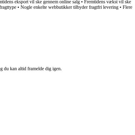
tidens eksport vil ske gennem online salg
•
Fremtidens vækst vil ske
fragttype
•
Nogle enkelte webbutikker tilbyder fragtfri levering
•
Flere
og du kan altid framelde dig igen.