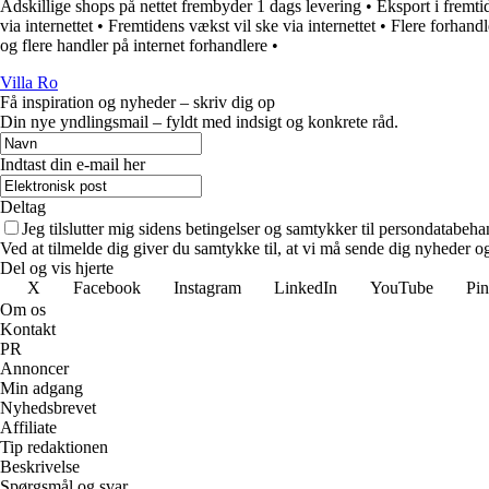
Adskillige shops på nettet frembyder 1 dags levering
•
Eksport i fremt
via internettet
•
Fremtidens vækst vil ske via internettet
•
Flere forhandl
og flere handler på internet forhandlere
•
Villa Ro
Få inspiration og nyheder – skriv dig op
Din nye yndlingsmail – fyldt med indsigt og konkrete råd.
Indtast din e-mail her
Deltag
Jeg tilslutter mig sidens betingelser og samtykker til persondatabeha
Ved at tilmelde dig giver du samtykke til, at vi må sende dig nyheder og
Del og vis hjerte
X
Facebook
Instagram
LinkedIn
YouTube
Pin
Om os
Kontakt
PR
Annoncer
Min adgang
Nyhedsbrevet
Affiliate
Tip redaktionen
Beskrivelse
Spørgsmål og svar