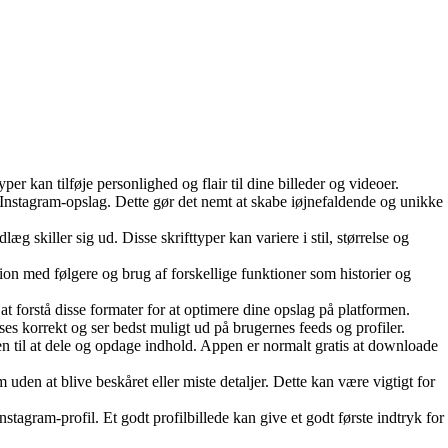
yper kan tilføje personlighed og flair til dine billeder og videoer.
ne Instagram-opslag. Dette gør det nemt at skabe iøjnefaldende og unikke
æg skiller sig ud. Disse skrifttyper kan variere i stil, størrelse og
tion med følgere og brug af forskellige funktioner som historier og
 at forstå disse formater for at optimere dine opslag på platformen.
ises korrekt og ser bedst muligt ud på brugernes feeds og profiler.
n til at dele og opdage indhold. Appen er normalt gratis at downloade
m uden at blive beskåret eller miste detaljer. Dette kan være vigtigt for
 Instagram-profil. Et godt profilbillede kan give et godt første indtryk for