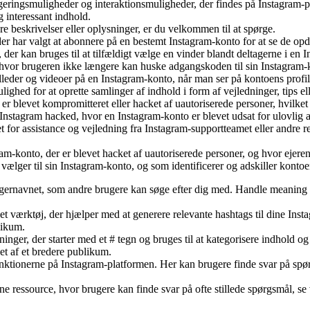
eringsmuligheder og interaktionsmuligheder, der findes på Instagram-pla
 interessant indhold.
ere beskrivelser eller oplysninger, er du velkommen til at spørge.
r, der har valgt at abonnere på en bestemt Instagram-konto for at se de 
der kan bruges til at tilfældigt vælge en vinder blandt deltagerne i en
, hvor brugeren ikke længere kan huske adgangskoden til sin Instagram-
illeder og videoer på en Instagram-konto, når man ser på kontoens profil
ighed for at oprette samlinger af indhold i form af vejledninger, tips e
er blevet kompromitteret eller hacket af uautoriserede personer, hvilke
 Instagram hacked, hvor en Instagram-konto er blevet udsat for ulovlig 
for assistance og vejledning fra Instagram-supportteamet eller andre r
m-konto, der er blevet hacket af uautoriserede personer, og hvor ejere
ælger til sin Instagram-konto, og som identificerer og adskiller kontoe
gernavnet, som andre brugere kan søge efter dig med. Handle meaning in
t værktøj, der hjælper med at generere relevante hashtags til dine Inst
likum.
ger, der starter med et # tegn og bruges til at kategorisere indhold og g
et af et bredere publikum.
nktionerne på Instagram-platformen. Her kan brugere finde svar på spørg
ne ressource, hvor brugere kan finde svar på ofte stillede spørgsmål, se