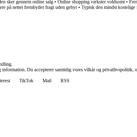
iden sker gennem online salg
•
Online shopping vækster voldsomt
•
Frem
ere på nettet frembyder fragt uden gebyr
•
Typisk den mindst kostelige 
ndling.
 information. Du accepterer samtidig vores vilkår og privatlivspolitik, 
terest
TikTok
Mail
RSS