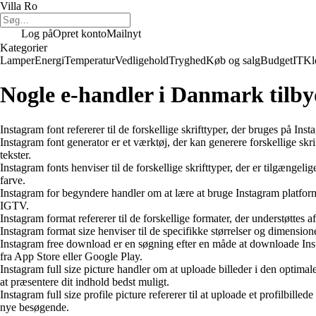
Villa Ro
Log på
Opret konto
Mailnyt
Kategorier
Lamper
Energi
Temperatur
Vedligehold
Tryghed
Køb og salg
Budget
IT
Kl
Nogle e-handler i Danmark tilby
Instagram font refererer til de forskellige skrifttyper, der bruges på Inst
Instagram font generator er et værktøj, der kan generere forskellige skr
tekster.
Instagram fonts henviser til de forskellige skrifttyper, der er tilgængelig
farve.
Instagram for begyndere handler om at lære at bruge Instagram platformen
IGTV.
Instagram format refererer til de forskellige formater, der understøttes a
Instagram format size henviser til de specifikke størrelser og dimensioner
Instagram free download er en søgning efter en måde at downloade Inst
fra App Store eller Google Play.
Instagram full size picture handler om at uploade billeder i den optimale 
at præsentere dit indhold bedst muligt.
Instagram full size profile picture refererer til at uploade et profilbilled
nye besøgende.