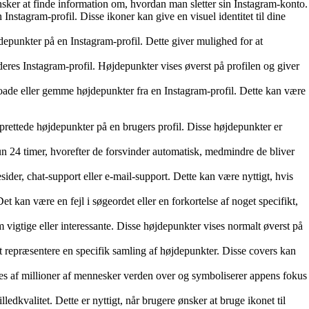
nsker at finde information om, hvordan man sletter sin Instagram-konto.
Instagram-profil. Disse ikoner kan give en visuel identitet til dine
depunkter på en Instagram-profil. Dette giver mulighed for at
deres Instagram-profil. Højdepunkter vises øverst på profilen og giver
oade eller gemme højdepunkter fra en Instagram-profil. Dette kan være
prettede højdepunkter på en brugers profil. Disse højdepunkter er
kun 24 timer, hvorefter de forsvinder automatisk, medmindre de bliver
ider, chat-support eller e-mail-support. Dette kan være nyttigt, hvis
kan være en fejl i søgeordet eller en forkortelse af noget specifikt,
vigtige eller interessante. Disse højdepunkter vises normalt øverst på
t repræsentere en specifik samling af højdepunkter. Disse covers kan
des af millioner af mennesker verden over og symboliserer appens fokus
dkvalitet. Dette er nyttigt, når brugere ønsker at bruge ikonet til