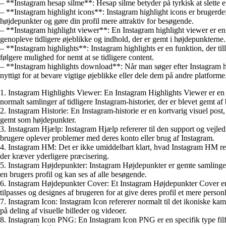
– **Instagram hesap silme**: Hesap silme betyder på tyrkisk at slette 
– **Instagram highlight icons**: Instagram highlight icons er brugerdefi
højdepunkter og gøre din profil mere attraktiv for besøgende.
– **Instagram highlight viewer**: En Instagram highlight viewer er en f
genopleve tidligere øjeblikke og indhold, der er gemt i højdepunkterne.
– **Instagram highlights**: Instagram highlights er en funktion, der ti
følgere mulighed for nemt at se tidligere content.
– **Instagram highlights download**: Når man søger efter Instagram hi
nyttigt for at bevare vigtige øjeblikke eller dele dem på andre platforme
1. Instagram Highlights Viewer: En Instagram Highlights Viewer er en f
normalt samlinger af tidligere Instagram-historier, der er blevet gemt af
2. Instagram Historie: En Instagram-historie er en kortvarig visuel post
gemt som højdepunkter.
3. Instagram Hjælp: Instagram Hjælp refererer til den support og vejledn
brugere oplever problemer med deres konto eller brug af Instagram.
4. Instagram HM: Det er ikke umiddelbart klart, hvad Instagram HM refer
der kræver yderligere præcisering.
5. Instagram Højdepunkter: Instagram Højdepunkter er gemte samlinger af
en brugers profil og kan ses af alle besøgende.
6. Instagram Højdepunkter Cover: Et Instagram Højdepunkter Cover er det
tilpasses og designes af brugeren for at give deres profil et mere person
7. Instagram Icon: Instagram Icon refererer normalt til det ikoniske 
på deling af visuelle billeder og videoer.
8. Instagram Icon PNG: En Instagram Icon PNG er en specifik type filform