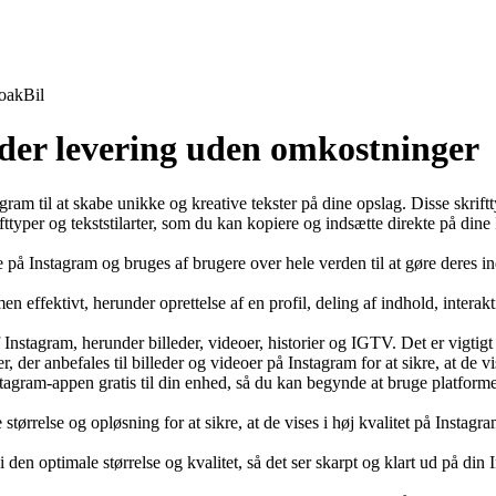
oak
Bil
der levering uden omkostninger
agram til at skabe unikke og kreative tekster på dine opslag. Disse skriftt
ifttyper og tekststilarter, som du kan kopiere og indsætte direkte på di
e på Instagram og bruges af brugere over hele verden til at gøre deres indl
 effektivt, herunder oprettelse af en profil, deling af indhold, interak
f Instagram, herunder billeder, videoer, historier og IGTV. Det er vigtigt
, der anbefales til billeder og videoer på Instagram for at sikre, at de v
agram-appen gratis til din enhed, så du kan begynde at bruge platforme
størrelse og opløsning for at sikre, at de vises i høj kvalitet på Instagra
e i den optimale størrelse og kvalitet, så det ser skarpt og klart ud på din