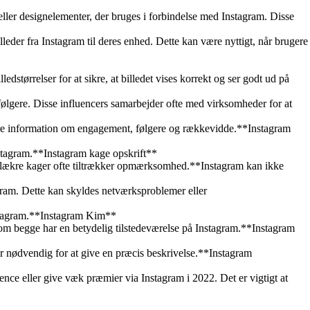
r eller designelementer, der bruges i forbindelse med Instagram. Disse
der fra Instagram til deres enhed. Dette kan være nyttigt, når brugere
edstørrelser for at sikre, at billedet vises korrekt og ser godt ud på
 følgere. Disse influencers samarbejder ofte med virksomheder for at
ludere information om engagement, følgere og rækkevidde.**Instagram
nstagram.**Instagram kage opskrift**
 af lækre kager ofte tiltrækker opmærksomhed.**Instagram kan ikke
gram. Dette kan skyldes netværksproblemer eller
nstagram.**Instagram Kim**
m begge har en betydelig tilstedeværelse på Instagram.**Instagram
 er nødvendig for at give en præcis beskrivelse.**Instagram
nce eller give væk præmier via Instagram i 2022. Det er vigtigt at