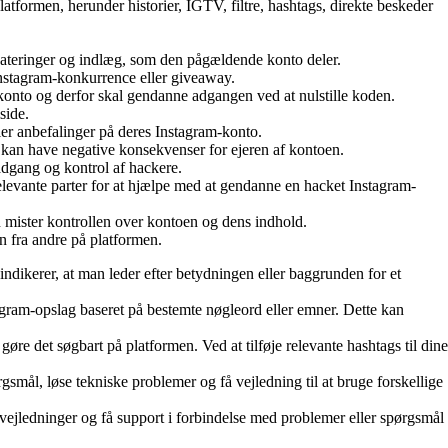
tformen, herunder historier, IGTV, filtre, hashtags, direkte beskeder
opdateringer og indlæg, som den pågældende konto deler.
 Instagram-konkurrence eller giveaway.
konto og derfor skal gendanne adgangen ved at nulstille koden.
side.
ller anbefalinger på deres Instagram-konto.
t kan have negative konsekvenser for ejeren af kontoen.
adgang og kontrol af hackere.
elevante parter for at hjælpe med at gendanne en hacket Instagram-
n mister kontrollen over kontoen og dens indhold.
n fra andre på platformen.
dikerer, at man leder efter betydningen eller baggrunden for et
agram-opslag baseret på bestemte nøgleord eller emner. Dette kan
øre det søgbart på platformen. Ved at tilføje relevante hashtags til dine
smål, løse tekniske problemer og få vejledning til at bruge forskellige
 vejledninger og få support i forbindelse med problemer eller spørgsmål