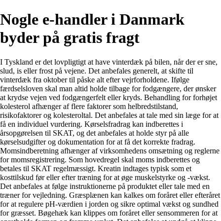
Nogle e-handler i Danmark
byder på gratis fragt
I Tyskland er det lovpligtigt at have vinterdæk på bilen, når der er sne,
slud, is eller frost på vejene. Det anbefales generelt, at skifte til
vinterdæk fra oktober til påske alt efter vejrforholdene.
Ifølge
færdselsloven skal man altid holde tilbage for fodgængere, der ønsker
at krydse vejen ved fodgængerfelt eller kryds.
Behandling for forhøjet
kolesterol afhænger af flere faktorer som helbredstilstand,
risikofaktorer og kolesteroltal. Det anbefales at tale med sin læge for at
få en individuel vurdering.
Kørselsfradrag kan indberettes i
årsopgørelsen til SKAT, og det anbefales at holde styr på alle
kørselsudgifter og dokumentation for at få det korrekte fradrag.
Momsindberetning afhænger af virksomhedens omsætning og reglerne
for momsregistrering. Som hovedregel skal moms indberettes og
betales til SKAT regelmæssigt.
Kreatin indtages typisk som et
kosttilskud før eller efter træning for at øge muskelstyrke og -vækst.
Det anbefales at følge instruktionerne på produktet eller tale med en
træner for vejledning.
Græsplænen kan kalkes om foråret eller efteråret
for at regulere pH-værdien i jorden og sikre optimal vækst og sundhed
for græsset.
Bøgehæk kan klippes om foråret eller sensommeren for at