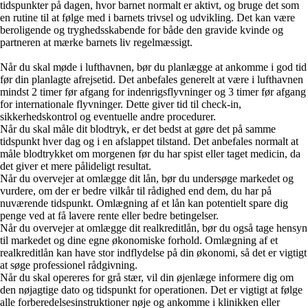
tidspunkter på dagen, hvor barnet normalt er aktivt, og bruge det som
en rutine til at følge med i barnets trivsel og udvikling. Det kan være
beroligende og tryghedsskabende for både den gravide kvinde og
partneren at mærke barnets liv regelmæssigt.
Når du skal møde i lufthavnen, bør du planlægge at ankomme i god tid
før din planlagte afrejsetid. Det anbefales generelt at være i lufthavnen
mindst 2 timer før afgang for indenrigsflyvninger og 3 timer før afgang
for internationale flyvninger. Dette giver tid til check-in,
sikkerhedskontrol og eventuelle andre procedurer.
Når du skal måle dit blodtryk, er det bedst at gøre det på samme
tidspunkt hver dag og i en afslappet tilstand. Det anbefales normalt at
måle blodtrykket om morgenen før du har spist eller taget medicin, da
det giver et mere pålideligt resultat.
Når du overvejer at omlægge dit lån, bør du undersøge markedet og
vurdere, om der er bedre vilkår til rådighed end dem, du har på
nuværende tidspunkt. Omlægning af et lån kan potentielt spare dig
penge ved at få lavere rente eller bedre betingelser.
Når du overvejer at omlægge dit realkreditlån, bør du også tage hensyn
til markedet og dine egne økonomiske forhold. Omlægning af et
realkreditlån kan have stor indflydelse på din økonomi, så det er vigtigt
at søge professionel rådgivning.
Når du skal opereres for grå stær, vil din øjenlæge informere dig om
den nøjagtige dato og tidspunkt for operationen. Det er vigtigt at følge
alle forberedelsesinstruktioner nøje og ankomme i klinikken eller