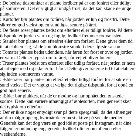
: De bedste tidspunkter at plante jordbær på er om foråret eller tidligt
på sommeren. Det er vigtigt at undgå frost, da det kan skade de unge
planter.
: Kartofler bør plantes om foråret, når jorden er lun og frostfri. Dette
sikrer en god vækst og en sund høst senere på året.
: De fleste roser plantes bedst om efteråret eller tidligt foråret. På dette
tidspunkt er jorden varm og fugtig, hvilket fremmer rodvæksten.
: Stauder bør plantes om efteråret eller om foråret. Dette giver dem tid
til at etablere sig, så de kan blomstre smukt i deres første sæson.
: Tomater plantes bedst udendørs, når faren for frost er ovre og jorden
er varm. Dette er typisk om foråret, når vejret bliver lunere.
: Træer plantes bedst om efteråret eller tidligt foråret, når jorden er nem
at arbejde med og ikke er for hård. Dette giver træerne tid til at etablere
sig inden sommerens varme.
: Æbletræer bør plantes om efteråret eller tidligt foråret for at sikre en
sund vækst. Det er vigtigt at vælge det rigtige tidspunkt for at opnå en
god høst senere.
: Æbler bør plukkes, når de er modne og har opnået den ønskede
sødme. Dette kan variere afhængigt af æblesorten, men generelt sker
det typisk om efteråret.
: Der er ikke noget entydigt svar på dette spørgsmål, da det afhænger
af din målgruppe og hvornår de er mest aktive på sociale medier.
Generelt kan det dog være en god idé at poste på Instagram, når dine
følgere er online og engagerede, hvilket ofte er om aftenen eller i
weekenderne.