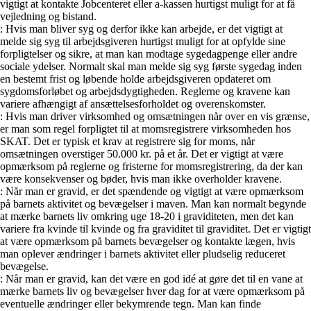
vigtigt at kontakte Jobcenteret eller a-kassen hurtigst muligt for at få
vejledning og bistand.
: Hvis man bliver syg og derfor ikke kan arbejde, er det vigtigt at
melde sig syg til arbejdsgiveren hurtigst muligt for at opfylde sine
forpligtelser og sikre, at man kan modtage sygedagpenge eller andre
sociale ydelser. Normalt skal man melde sig syg første sygedag inden
en bestemt frist og løbende holde arbejdsgiveren opdateret om
sygdomsforløbet og arbejdsdygtigheden. Reglerne og kravene kan
variere afhængigt af ansættelsesforholdet og overenskomster.
: Hvis man driver virksomhed og omsætningen når over en vis grænse,
er man som regel forpligtet til at momsregistrere virksomheden hos
SKAT. Det er typisk et krav at registrere sig for moms, når
omsætningen overstiger 50.000 kr. på et år. Det er vigtigt at være
opmærksom på reglerne og fristerne for momsregistrering, da der kan
være konsekvenser og bøder, hvis man ikke overholder kravene.
: Når man er gravid, er det spændende og vigtigt at være opmærksom
på barnets aktivitet og bevægelser i maven. Man kan normalt begynde
at mærke barnets liv omkring uge 18-20 i graviditeten, men det kan
variere fra kvinde til kvinde og fra graviditet til graviditet. Det er vigtigt
at være opmærksom på barnets bevægelser og kontakte lægen, hvis
man oplever ændringer i barnets aktivitet eller pludselig reduceret
bevægelse.
: Når man er gravid, kan det være en god idé at gøre det til en vane at
mærke barnets liv og bevægelser hver dag for at være opmærksom på
eventuelle ændringer eller bekymrende tegn. Man kan finde