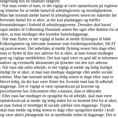
rådgivning hos en finansiel rådgiver.
: Når man venter et barn, er det vigtigt at være opmærksom på reglerne
og fristerne for at melde barsel til arbejdsgiveren og myndighederne.
Man bør normalt melde barsel til arbejdsgiveren senest tre måneder før
forventet fødsel for at sikre, at der kan planlægges og træffes
foranstaltninger i forhold til arbejdsopgaverne. Desuden skal barsel
også meldes til Udbetaling Danmark senest fire uger efter fødslen for at
sikre, at man modtager den korrekte barselsdagpenge.
: Når man flytter, er det vigtigt at huske at melde flytningen til både
Folkeregisteret og relevante instanser som forsikringsselskabet, SKAT
og postvæsenet. Det anbefales at melde flytning senest fem dage efter,
man er flyttet til den nye adresse for at sikre, at man fortsat modtager
post og vigtige meddelelser. Det kan også være en god idé at informere
naboer og eventuelle abonnenter på tjenester om den nye adresse.
: Når man står uden arbejde, er det vigtigt at melde sig ledig hurtigst
muligt for at sikre, at man kan modtage dagpenge eller andre sociale
ydelser. Man bør normalt melde sig ledig senest to dage efter, man er
blevet ledig, da der kan være frister for, hvornår man kan få udbetalt
dagpenge. Det er vigtigt at være opmærksom på kravene og
procedurerne hos Jobcenteret eller a-kassen, man er tilknyttet.
: Efter man har modtaget en opsigelse fra sit arbejde, skal man være
opmærksom på at melde sig ledig inden for en bestemt frist for at sikre,
at man fortsat er berettiget til sociale ydelser som dagpenge. Typisk
skal man melde sig ledig senest to dage efter opsigelsen træder i kraft
og være aktivt jobsøgende for at opretholde retten til dagpenge. Det er