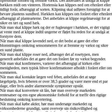
opretholde formen og fremme vækst. Det anbefales at undgå at klippe
hækken midt om vinteren.
Hortensia kan klippes ned om efteråret eller
tidligt forår, afhængigt af sorten. Klipning skal udføres forsigtigt for at
bevare plantens sundhed.
Hækken kan klippes om foråret eller efteråret
afhængigt af plantearterne. Det anbefales at klippe regelmæssigt for at
sikre en tæt og sund hæk.
Når man skal klippe hæk og der er fugleunger i hækken, er det vigtigt
at vente med at klippe indtil ungerne er fløjet fra reden for at undgå at
forstyrre dem.
Når man skal klippe lavendel ned, er det bedst at gøre det efter
blomstringen omkring sensommeren for at fremme ny vækst og sikre
en sund plante.
Når man skal klippe roser ned, afhænger det af rosetypen, men
generelt anbefales det at gøre det om foråret før ny vækst begynder.
Når man skal konfirmeres, varierer det afhængigt af kirken eller
menigheden, men typisk bliver konfirmationer afholdt i foråret eller om
sommeren.
Når man skal kontakte lægen ved feber, anbefales det at søge
lægehjælp, hvis feberen er over 38,5 grader og varer mere end et par
dage, eller hvis andre alarmerende symptomer opstår.
Når man skal konvertere sit lån, bør man overveje markedets
rentesatser og ens egne økonomiske forhold for at træffe den rigtige
beslutning omkring konvertering.
Når man skal købe aktier, bør man undersøge markedet og
virksomhederne grundigt, samt overveje sin risikovillighed og