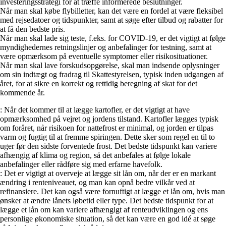
investeringsstrategi for at træffe informerede beslutninger.
Når man skal købe flybilletter, kan det være en fordel at være fleksibel
med rejsedatoer og tidspunkter, samt at søge efter tilbud og rabatter for
at få den bedste pris.
Når man skal lade sig teste, f.eks. for COVID-19, er det vigtigt at følge
myndighedernes retningslinjer og anbefalinger for testning, samt at
være opmærksom på eventuelle symptomer eller risikosituationer.
Når man skal lave forskudsopgørelse, skal man indsende oplysninger
om sin indtægt og fradrag til Skattestyrelsen, typisk inden udgangen af
året, for at sikre en korrekt og rettidig beregning af skat for det
kommende år.
: Når det kommer til at lægge kartofler, er det vigtigt at have
opmærksomhed på vejret og jordens tilstand. Kartofler lægges typisk
om foråret, når risikoen for nattefrost er minimal, og jorden er tilpas
varm og fugtig til at fremme spiringen. Dette sker som regel en til to
uger før den sidste forventede frost. Det bedste tidspunkt kan variere
afhængig af klima og region, så det anbefales at følge lokale
anbefalinger eller rådføre sig med erfarne havefolk.
: Det er vigtigt at overveje at lægge sit lån om, når der er en markant
ændring i renteniveauet, og man kan opnå bedre vilkår ved at
refinansiere. Det kan også være fornuftigt at lægge et lån om, hvis man
ønsker at ændre lånets løbetid eller type. Det bedste tidspunkt for at
lægge et lån om kan variere afhængigt af renteudviklingen og ens
personlige økonomiske situation, så det kan være en god idé at søge