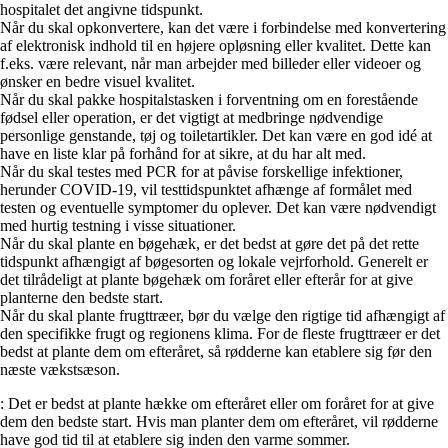
hospitalet det angivne tidspunkt.
Når du skal opkonvertere, kan det være i forbindelse med konvertering
af elektronisk indhold til en højere opløsning eller kvalitet. Dette kan
f.eks. være relevant, når man arbejder med billeder eller videoer og
ønsker en bedre visuel kvalitet.
Når du skal pakke hospitalstasken i forventning om en forestående
fødsel eller operation, er det vigtigt at medbringe nødvendige
personlige genstande, tøj og toiletartikler. Det kan være en god idé at
have en liste klar på forhånd for at sikre, at du har alt med.
Når du skal testes med PCR for at påvise forskellige infektioner,
herunder COVID-19, vil testtidspunktet afhænge af formålet med
testen og eventuelle symptomer du oplever. Det kan være nødvendigt
med hurtig testning i visse situationer.
Når du skal plante en bøgehæk, er det bedst at gøre det på det rette
tidspunkt afhængigt af bøgesorten og lokale vejrforhold. Generelt er
det tilrådeligt at plante bøgehæk om foråret eller efterår for at give
planterne den bedste start.
Når du skal plante frugttræer, bør du vælge den rigtige tid afhængigt af
den specifikke frugt og regionens klima. For de fleste frugttræer er det
bedst at plante dem om efteråret, så rødderne kan etablere sig før den
næste vækstsæson.
: Det er bedst at plante hække om efteråret eller om foråret for at give
dem den bedste start. Hvis man planter dem om efteråret, vil rødderne
have god tid til at etablere sig inden den varme sommer.