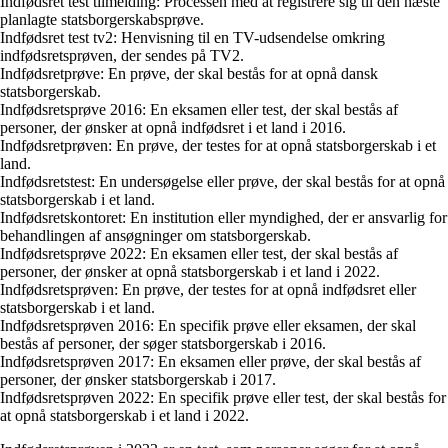
Indfødsret test tilmelding: Processen med at registrere sig til den næste
planlagte statsborgerskabsprøve.
Indfødsret test tv2: Henvisning til en TV-udsendelse omkring
indfødsretsprøven, der sendes på TV2.
Indfødsretprøve: En prøve, der skal bestås for at opnå dansk
statsborgerskab.
Indfødsretsprøve 2016: En eksamen eller test, der skal bestås af
personer, der ønsker at opnå indfødsret i et land i 2016.
Indfødsretprøven: En prøve, der testes for at opnå statsborgerskab i et
land.
Indfødsretstest: En undersøgelse eller prøve, der skal bestås for at opnå
statsborgerskab i et land.
Indfødsretskontoret: En institution eller myndighed, der er ansvarlig for
behandlingen af ansøgninger om statsborgerskab.
Indfødsretsprøve 2022: En eksamen eller test, der skal bestås af
personer, der ønsker at opnå statsborgerskab i et land i 2022.
Indfødsretsprøven: En prøve, der testes for at opnå indfødsret eller
statsborgerskab i et land.
Indfødsretsprøven 2016: En specifik prøve eller eksamen, der skal
bestås af personer, der søger statsborgerskab i 2016.
Indfødsretsprøven 2017: En eksamen eller prøve, der skal bestås af
personer, der ønsker statsborgerskab i 2017.
Indfødsretsprøven 2022: En specifik prøve eller test, der skal bestås for
at opnå statsborgerskab i et land i 2022.