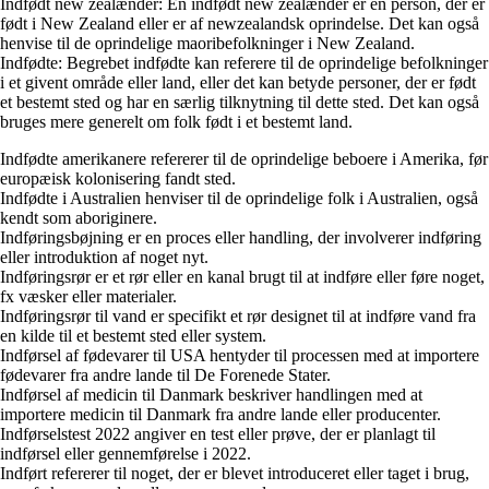
Indfødt new zealænder: En indfødt new zealænder er en person, der er
født i New Zealand eller er af newzealandsk oprindelse. Det kan også
henvise til de oprindelige maoribefolkninger i New Zealand.
Indfødte: Begrebet indfødte kan referere til de oprindelige befolkninger
i et givent område eller land, eller det kan betyde personer, der er født
et bestemt sted og har en særlig tilknytning til dette sted. Det kan også
bruges mere generelt om folk født i et bestemt land.
Indfødte amerikanere refererer til de oprindelige beboere i Amerika, før
europæisk kolonisering fandt sted.
Indfødte i Australien henviser til de oprindelige folk i Australien, også
kendt som aboriginere.
Indføringsbøjning er en proces eller handling, der involverer indføring
eller introduktion af noget nyt.
Indføringsrør er et rør eller en kanal brugt til at indføre eller føre noget,
fx væsker eller materialer.
Indføringsrør til vand er specifikt et rør designet til at indføre vand fra
en kilde til et bestemt sted eller system.
Indførsel af fødevarer til USA hentyder til processen med at importere
fødevarer fra andre lande til De Forenede Stater.
Indførsel af medicin til Danmark beskriver handlingen med at
importere medicin til Danmark fra andre lande eller producenter.
Indførselstest 2022 angiver en test eller prøve, der er planlagt til
indførsel eller gennemførelse i 2022.
Indført refererer til noget, der er blevet introduceret eller taget i brug,