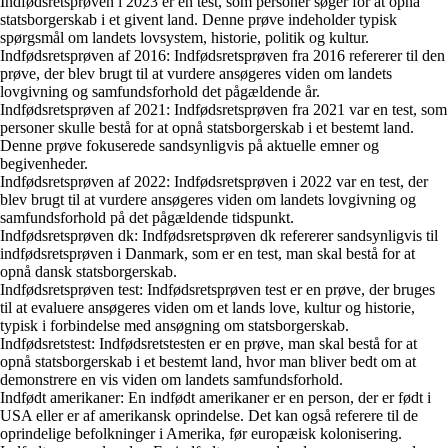
Indfødsretsprøven i 2023 er en test, som personer søger for at opnå
statsborgerskab i et givent land. Denne prøve indeholder typisk
spørgsmål om landets lovsystem, historie, politik og kultur.
Indfødsretsprøven af 2016: Indfødsretsprøven fra 2016 refererer til den
prøve, der blev brugt til at vurdere ansøgeres viden om landets
lovgivning og samfundsforhold det pågældende år.
Indfødsretsprøven af 2021: Indfødsretsprøven fra 2021 var en test, som
personer skulle bestå for at opnå statsborgerskab i et bestemt land.
Denne prøve fokuserede sandsynligvis på aktuelle emner og
begivenheder.
Indfødsretsprøven af 2022: Indfødsretsprøven i 2022 var en test, der
blev brugt til at vurdere ansøgeres viden om landets lovgivning og
samfundsforhold på det pågældende tidspunkt.
Indfødsretsprøven dk: Indfødsretsprøven dk refererer sandsynligvis til
indfødsretsprøven i Danmark, som er en test, man skal bestå for at
opnå dansk statsborgerskab.
Indfødsretsprøven test: Indfødsretsprøven test er en prøve, der bruges
til at evaluere ansøgeres viden om et lands love, kultur og historie,
typisk i forbindelse med ansøgning om statsborgerskab.
Indfødsretstest: Indfødsretstesten er en prøve, man skal bestå for at
opnå statsborgerskab i et bestemt land, hvor man bliver bedt om at
demonstrere en vis viden om landets samfundsforhold.
Indfødt amerikaner: En indfødt amerikaner er en person, der er født i
USA eller er af amerikansk oprindelse. Det kan også referere til de
oprindelige befolkninger i Amerika, før europæisk kolonisering.