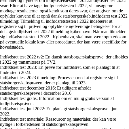
resultater og nyheder om indfødsretstesten i 2022.indfødsret test 2022
svar: Efter at have taget indfødsretstesten i 2022, vil ansøgerne
modtage resultaterne, også kendt som deres svar, der angiver, om de
opfylder kravene til at opnå dansk statsborgerskab.indfødsret test 2022
tilmelding: Tilmelding til indfødsretstesten i 2022 indebærer at
registrere sig til prøven og opfylde de nødvendige betingelser for at
deltage.indfødsret test 2022 tilmelding københavn: Når man tilmelder
sig indfødsretstesten i 2022 i København, skal man være opmærksom
på eventuelle lokale krav eller procedurer, der kan være specifikke for
hovedstaden.
Indfødsret test 2022 tv2: En dansk statsborgerskabsprøve, der afholdes
i 2022 og transmiteres på TV2.
Indfødsret test 2023: En prøve for indfødsret, som er planlagt til at
finde sted i 2023.
Indfødsret test 2023 tilmelding: Processen med at registrere sig til
statsborgerskabsprøven, der er planlagt til 2023.
Indfødsret test december 2016: Et tidligere afholdt
statsborgerskabsprøve i december 2016.
Indfødsret test gratis: Information om en mulig gratis version af
indfødsretsprøven.
Indfødsret test juni 2022: En planlagt statsborgerskabsprøve i juni
2022.
Indfødsret test materiale: Ressourcer og materialer, der kan være
nyttige i forberedelsen til statsborgerskabsprøven.