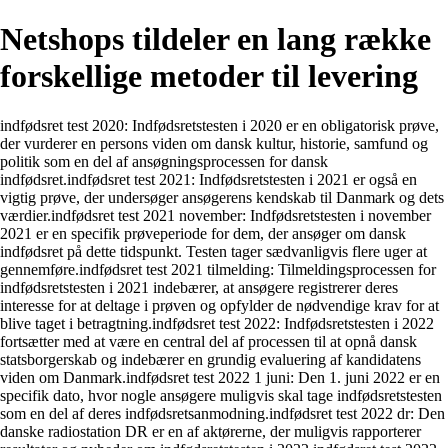
Netshops tildeler en lang række
forskellige metoder til levering
indfødsret test 2020: Indfødsretstesten i 2020 er en obligatorisk prøve,
der vurderer en persons viden om dansk kultur, historie, samfund og
politik som en del af ansøgningsprocessen for dansk
indfødsret.indfødsret test 2021: Indfødsretstesten i 2021 er også en
vigtig prøve, der undersøger ansøgerens kendskab til Danmark og dets
værdier.indfødsret test 2021 november: Indfødsretstesten i november
2021 er en specifik prøveperiode for dem, der ansøger om dansk
indfødsret på dette tidspunkt. Testen tager sædvanligvis flere uger at
gennemføre.indfødsret test 2021 tilmelding: Tilmeldingsprocessen for
indfødsretstesten i 2021 indebærer, at ansøgere registrerer deres
interesse for at deltage i prøven og opfylder de nødvendige krav for at
blive taget i betragtning.indfødsret test 2022: Indfødsretstesten i 2022
fortsætter med at være en central del af processen til at opnå dansk
statsborgerskab og indebærer en grundig evaluering af kandidatens
viden om Danmark.indfødsret test 2022 1 juni: Den 1. juni 2022 er en
specifik dato, hvor nogle ansøgere muligvis skal tage indfødsretstesten
som en del af deres indfødsretsanmodning.indfødsret test 2022 dr: Den
danske radiostation DR er en af aktørerne, der muligvis rapporterer