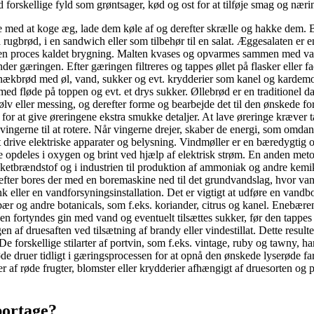
 forskellige fyld som grøntsager, kød og ost for at tilføje smag og nær
e med at koge æg, lade dem køle af og derefter skrælle og hakke dem. 
 rugbrød, i en sandwich eller som tilbehør til en salat. Æggesalaten er
n proces kaldet brygning. Malten kvases og opvarmes sammen med vand f
 gæringen. Efter gæringen filtreres og tappes øllet på flasker eller fad
nækbrød med øl, vand, sukker og evt. krydderier som kanel og kardemom
t med fløde på toppen og evt. et drys sukker. Øllebrød er en tradition
ølv eller messing, og derefter forme og bearbejde det til den ønskede f
ler for at give øreringene ekstra smukke detaljer. At lave øreringe kræv
 vingerne til at rotere. Når vingerne drejer, skaber de energi, som omda
at drive elektriske apparater og belysning. Vindmøller er en bæredygtig
 opdeles i oxygen og brint ved hjælp af elektrisk strøm. En anden metode
m raketbrændstof og i industrien til produktion af ammoniak og andre k
erefter bores der med en boremaskine ned til det grundvandslag, hvor vand
ank eller en vandforsyningsinstallation. Det er vigtigt at udføre en vand
r og andre botanicals, som f.eks. koriander, citrus og kanel. Enebærene
en fortyndes gin med vand og eventuelt tilsættes sukker, før den tappes p
 af druesaften ved tilsætning af brandy eller vindestillat. Dette result
De forskellige stilarter af portvin, som f.eks. vintage, ruby og tawny, ha
 druer tidligt i gæringsprocessen for at opnå den ønskede lyserøde farv
r af røde frugter, blomster eller krydderier afhængigt af druesorten o
portage?