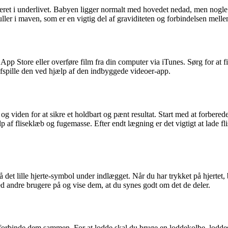
ceret i underlivet. Babyen ligger normalt med hovedet nedad, men nogle 
r i maven, som er en vigtig del af graviditeten og forbindelsen mell
pp Store eller overføre film fra din computer via iTunes. Sørg for at film
afspille den ved hjælp af den indbyggede videoer-app.
r og viden for at sikre et holdbart og pænt resultat. Start med at forbered
af fliseklæb og fugemasse. Efter endt lægning er det vigtigt at lade fli
på det lille hjerte-symbol under indlægget. Når du har trykket på hjertet, 
d andre brugere på og vise dem, at du synes godt om det de deler.
t forbinde dem sammen. For at lodde skal du bruge en loddekolbe, loddes