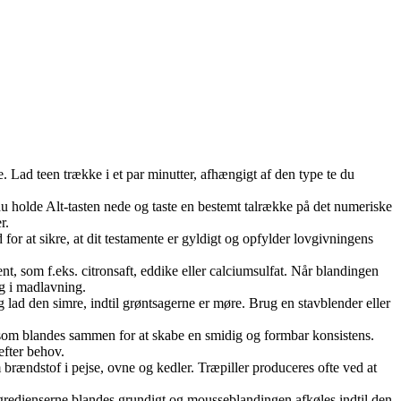
e. Lad teen trække i et par minutter, afhængigt af den type te du
du holde Alt-tasten nede og taste en bestemt talrække på det numeriske
r.
 for at sikre, at dit testamente er gyldigt og opfylder lovgivningens
 som f.eks. citronsaft, eddike eller calciumsulfat. Når blandingen
ug i madlavning.
 lad den simre, indtil grøntsagerne er møre. Brug en stavblender eller
e, som blandes sammen for at skabe en smidig og formbar konsistens.
efter behov.
brændstof i pejse, ovne og kedler. Træpiller produceres ofte ved at
Ingredienserne blandes grundigt og mousseblandingen afkøles indtil den