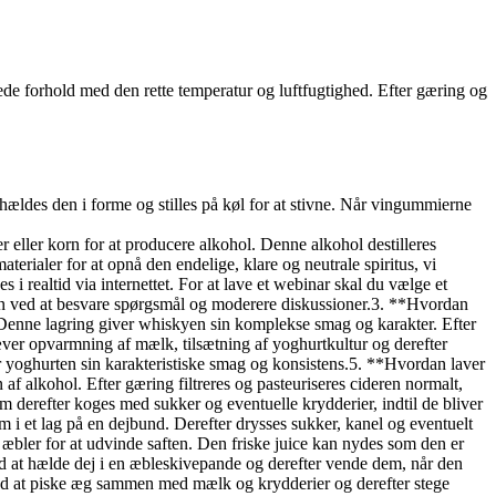
ede forhold med den rette temperatur og luftfugtighed. Efter gæring og
ældes den i forme og stilles på køl for at stivne. Når vingummierne
eller korn for at producere alkohol. Denne alkohol destilleres
erialer for at opnå den endelige, klare og neutrale spiritus, vi
realtid via internettet. For at lave et webinar skal du vælge et
n ved at besvare spørgsmål og moderere diskussioner.3. **Hvordan
. Denne lagring giver whiskyen sin komplekse smag og karakter. Efter
ver opvarmning af mælk, tilsætning af yoghurtkultur og derefter
 yoghurten sin karakteristiske smag og konsistens.5. **Hvordan laver
 af alkohol. Efter gæring filtreres og pasteuriseres cideren normalt,
 derefter koges med sukker og eventuelle krydderier, indtil de bliver
i et lag på en dejbund. Derefter drysses sukker, kanel og eventuelt
æbler for at udvinde saften. Den friske juice kan nydes som den er
d at hælde dej i en æbleskivepande og derefter vende dem, når den
ed at piske æg sammen med mælk og krydderier og derefter stege