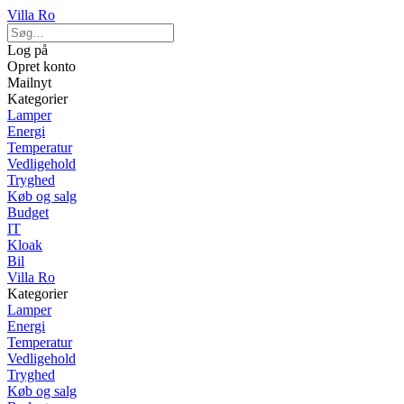
Villa Ro
Log på
Opret konto
Mailnyt
Kategorier
Lamper
Energi
Temperatur
Vedligehold
Tryghed
Køb og salg
Budget
IT
Kloak
Bil
Villa Ro
Kategorier
Lamper
Energi
Temperatur
Vedligehold
Tryghed
Køb og salg