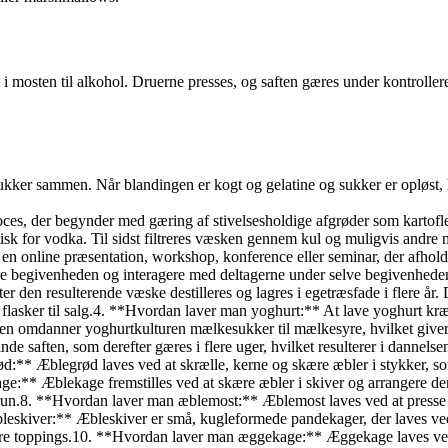
 mosten til alkohol. Druerne presses, og saften gæres under kontroller
ukker sammen. Når blandingen er kogt og gelatine og sukker er opløst, h
s, der begynder med gæring af stivelsesholdige afgrøder som kartofler 
sk for vodka. Til sidst filtreres væsken gennem kul og muligvis andre mat
nline præsentation, workshop, konference eller seminar, der afholdes i 
re begivenheden og interagere med deltagerne under selve begivenhede
r den resulterende væske destilleres og lagres i egetræsfade i flere år
lasker til salg.4. **Hvordan laver man yoghurt:** At lave yoghurt kræ
nen omdanner yoghurtkulturen mælkesukker til mælkesyre, hvilket giver
e saften, som derefter gæres i flere uger, hvilket resulterer i dannelsen
:** Æblegrød laves ved at skrælle, kerne og skære æbler i stykker, som
:** Æblekage fremstilles ved at skære æbler i skiver og arrangere dem 
brun.8. **Hvordan laver man æblemost:** Æblemost laves ved at presse 
bleskiver:** Æbleskiver er små, kugleformede pandekager, der laves ve
 andre toppings.10. **Hvordan laver man æggekage:** Æggekage laves v