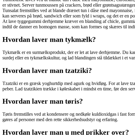
er stivnet. Server tunmoussen på crackers, brød eller grøntsagsstænger
Tunsalat fremstilles ved at blande drænet tun i dåse med mayonnaise, 
kan serveres på brød, sandwich eller som fyld i wraps, og det er en po
At lave tyggegummi derhjemme kræver en blanding af chicle, gummiara
indtil de danner en homogen masse, som kan formes og skæres til in
Hvordan laver man tykmælk?
Tykmælk er en surmælksprodukt, der er let at lave derhjemme. Du kan l
surdej eller en tykmælkskultur, og lad blandingen stå tildækket i et var
Hvordan laver man tzatziki?
Tzatziki er en græsk yoghurtdip med agurk og hvidløg. For at lave tza
peber. Lad tzatzikien trække i køleskabet i mindst en time, før den ser
Hvordan laver man tøris?
Tøris fremstilles ved at kondensere og nedkøle kuldioxidgas i fast for
gøres af personer med den rette sikkerhedsudstyr og erfaring.
Hvordan laver man u med prikker over?