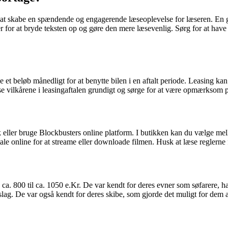
på at skabe en spændende og engagerende læseoplevelse for læseren. En 
r for at bryde teksten op og gøre den mere læsevenlig. Sørg for at have 
 et beløb månedligt for at benytte bilen i en aftalt periode. Leasing kan
læse vilkårene i leasingaftalen grundigt og sørge for at være opmærksom p
 eller bruge Blockbusters online platform. I butikken kan du vælge melle
le online for at streame eller downloade filmen. Husk at læse reglerne f
a ca. 800 til ca. 1050 e.Kr. De var kendt for deres evner som søfarere,
g. De var også kendt for deres skibe, som gjorde det muligt for dem at