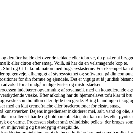
 og derefter hælde det over de teblade eller tebreve, du ønsker at brygg
 mælk eller citron efter smag. Voilà, så har du en velsmagende kop te.
t, Shift og Ctrl i kombination med bogstavstasterne. For eksempel kan 
oder og genveje, afhængigt af styresystemet og softwaren på din compute
sitioner for din formue og ejendele. Det er vigtigt at få juridisk bistand
n advokat for at undgå mulige tvister og misforståelser.
 Processen indebærer opvarmning af soyamælk med en koagulerende agent,
overskydende væske. Efter afkøling har du hjemmelavet tofu klar til br
og væske som bouillon eller fløde i en gryde. Bring blandingen i kog og
rver med en klat cremefraiche eller brødcroutoner for ekstra smag.
 små kunstværker. Dejens ingredienser inkluderer mel, salt, vand og oli
ilket resulterer i hårde og holdbare objekter, der kan males eller pyntes 
yk og varme. Processen skaber små cylindriske pellets, der bruges som 
l en miljøvenlig og bæredygtig energikilde.
krydderier og gelatine for at skabe en luftig og cremet spredbar dip. 