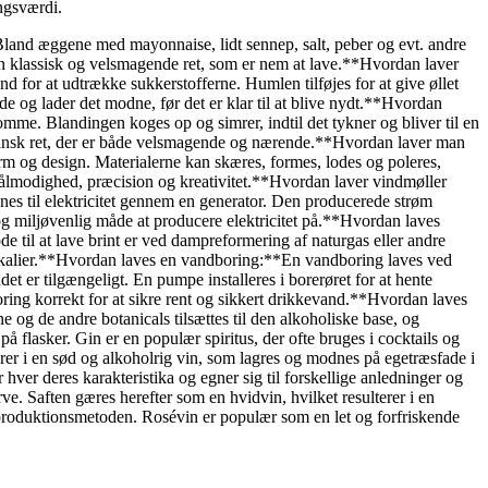
ingsværdi.
Bland æggene med mayonnaise, lidt sennep, salt, peber og evt. andre
 en klassisk og velsmagende ret, som er nem at lave.**Hvordan laver
or at udtrække sukkerstofferne. Humlen tilføjes for at give øllet
e og lader det modne, før det er klar til at blive nydt.**Hvordan
me. Blandingen koges op og simrer, indtil det tykner og bliver til en
el dansk ret, der er både velsmagende og nærende.**Hvordan laver man
orm og design. Materialerne kan skæres, formes, lodes og poleres,
er tålmodighed, præcision og kreativitet.**Hvordan laver vindmøller
nnes til elektricitet gennem en generator. Den producerede strøm
 og miljøvenlig måde at producere elektricitet på.**Hvordan laves
 til at lave brint er ved dampreformering af naturgas eller andre
emikalier.**Hvordan laves en vandboring:**En vandboring laves ved
et er tilgængeligt. En pumpe installeres i borerøret for at hente
boring korrekt for at sikre rent og sikkert drikkevand.**Hvordan laves
 og de andre botanicals tilsættes til den alkoholiske base, og
å flasker. Gin er en populær spiritus, der ofte bruges i cocktails og
erer i en sød og alkoholrig vin, som lagres og modnes på egetræsfade i
r hver deres karakteristika og egner sig til forskellige anledninger og
e. Saften gæres herefter som en hvidvin, hvilket resulterer i en
g produktionsmetoden. Rosévin er populær som en let og forfriskende