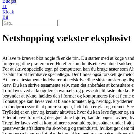
Budget
IT
Kloak
Bil
Netshopping vækster eksplosivt
At lave te kræver blot nogle få enkle trin. Du starter med at koge vand
bruger og dine præferencer. Herefter kan du tilsætte eventuelt sukker,
For at skrive specielle tegn på computeren kan du bruge taster som Al
tastatur for at fremhæve specialtegn. Der findes også forskellige met
At lave et testamente indebærer at nedskrive dine sidste ønsker og dispo
krav. Du kan skrive testamente selv, men det anbefales at konsultere e
Tofu laves ved at koagulere soyamælk og presse det til faste blokke.
begynder at tykne, hældes den i former og komprimeres for at fjerne 
Tomatsuppe kan laves ved at blande tomater, løg, hvidløg, krydderier 
en foodprocessor til at purere suppen, indtil den er glat og cremet. Se
Trylledej er en sjov og kreativ aktivitet, hvor du kan lave figurer og
Efter at have formet og designet dine figurer, kan de bages i ovnen, hv
Træpiller laves ved at komprimere savsmuld og træspåner under højt tr
genanvende affaldstræ fra skovbrug og træindustri, hvilket gør dem ti
Tunmousse laves ved at blande tun i dåse med mayonnaise, citronsaft, 