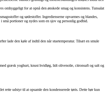
neres omhyggeligt for at opnå den ønskede smag og konsistens. Tunsalat
smagsstoffer og sødestoffer. Ingredienserne opvarmes og blandes,
i små portioner og nydes som en sjov og personlig godbid.
er lade den køle af indtil den når stuetemperatur. Tilsæt en smule
d græsk yoghurt, knust hvidløg, lidt olivenolie, citronsaft og salt og
et rette udstyr til at opsamle den kondenserede tøris. Dette bør kun