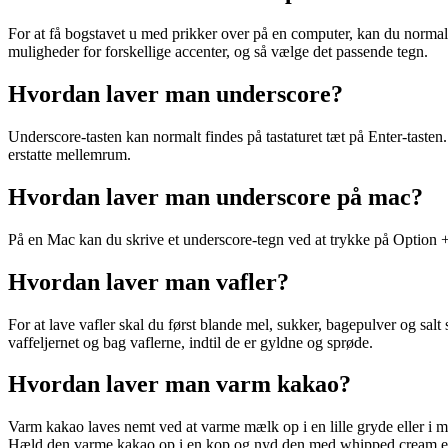
For at få bogstavet u med prikker over på en computer, kan du normalt 
muligheder for forskellige accenter, og så vælge det passende tegn.
Hvordan laver man underscore?
Underscore-tasten kan normalt findes på tastaturet tæt på Enter-tasten.
erstatte mellemrum.
Hvordan laver man underscore på mac?
På en Mac kan du skrive et underscore-tegn ved at trykke på Option +
Hvordan laver man vafler?
For at lave vafler skal du først blande mel, sukker, bagepulver og sa
vaffeljernet og bag vaflerne, indtil de er gyldne og sprøde.
Hvordan laver man varm kakao?
Varm kakao laves nemt ved at varme mælk op i en lille gryde eller i mi
Hæld den varme kakao op i en kop og nyd den med whipped cream e