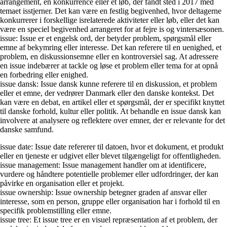
arrangement, en konkurrence eller et løb, der fandt sted i 2017 med
temaet isstjerner. Det kan være en festlig begivenhed, hvor deltagerne
konkurrerer i forskellige isrelaterede aktiviteter eller løb, eller det kan
være en speciel begivenhed arrangeret for at fejre is og vintersæsonen.
issue: Issue er et engelsk ord, der betyder problem, spørgsmål eller
emne af bekymring eller interesse. Det kan referere til en uenighed, et
problem, en diskussionsemne eller en kontroversiel sag. At adressere
en issue indebærer at tackle og løse et problem eller tema for at opnå
en forbedring eller enighed.
issue dansk: Issue dansk kunne referere til en diskussion, et problem
eller et emne, der vedrører Danmark eller den danske kontekst. Det
kan være en debat, en artikel eller et spørgsmål, der er specifikt knyttet
til danske forhold, kultur eller politik. At behandle en issue dansk kan
involvere at analysere og reflektere over emner, der er relevante for det
danske samfund.
issue date: Issue date refererer til datoen, hvor et dokument, et produkt
eller en tjeneste er udgivet eller blevet tilgængeligt for offentligheden.
issue management: Issue management handler om at identificere,
vurdere og håndtere potentielle problemer eller udfordringer, der kan
påvirke en organisation eller et projekt.
issue ownership: Issue ownership betegner graden af ansvar eller
interesse, som en person, gruppe eller organisation har i forhold til en
specifik problemstilling eller emne.
issue tree: Et issue tree er en visuel repræsentation af et problem, der