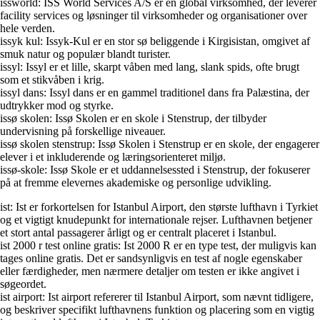
issworld: ISS World Services A/S er en global virksomhed, der leverer
facility services og løsninger til virksomheder og organisationer over
hele verden.
issyk kul: Issyk-Kul er en stor sø beliggende i Kirgisistan, omgivet af
smuk natur og populær blandt turister.
issyl: Issyl er et lille, skarpt våben med lang, slank spids, ofte brugt
som et stikvåben i krig.
issyl dans: Issyl dans er en gammel traditionel dans fra Palæstina, der
udtrykker mod og styrke.
issø skolen: Issø Skolen er en skole i Stenstrup, der tilbyder
undervisning på forskellige niveauer.
issø skolen stenstrup: Issø Skolen i Stenstrup er en skole, der engagerer
elever i et inkluderende og læringsorienteret miljø.
issø-skole: Issø Skole er et uddannelsessted i Stenstrup, der fokuserer
på at fremme elevernes akademiske og personlige udvikling.
ist: Ist er forkortelsen for Istanbul Airport, den største lufthavn i Tyrkiet
og et vigtigt knudepunkt for internationale rejser. Lufthavnen betjener
et stort antal passagerer årligt og er centralt placeret i Istanbul.
ist 2000 r test online gratis: Ist 2000 R er en type test, der muligvis kan
tages online gratis. Det er sandsynligvis en test af nogle egenskaber
eller færdigheder, men nærmere detaljer om testen er ikke angivet i
søgeordet.
ist airport: Ist airport refererer til Istanbul Airport, som nævnt tidligere,
og beskriver specifikt lufthavnens funktion og placering som en vigtig