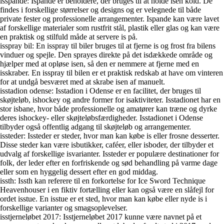
isspande: Ispande er beholdere, der bruges til at holde isen kold. De
findes i forskellige størrelser og designs og er velegnede til både
private fester og professionelle arrangementer. Ispande kan være lavet
af forskellige materialer som rustfrit stål, plastik eller glas og kan være
en praktisk og stilfuld måde at servere is på.
isspray bil: En isspray til biler bruges til at fjerne is og frost fra bilens
vinduer og spejle. Den sprayes direkte på det isdækkede område og
hjælper med at opløse isen, så den er nemmere at fjerne med en
isskraber. En isspray til bilen er et praktisk redskab at have om vinteren
for at undgå besværet med at skrabe isen af manuelt.
isstadion odense: Isstadion i Odense er en facilitet, der bruges til
skøjteløb, ishockey og andre former for isaktiviteter. Isstadionet har en
stor isbane, hvor både professionelle og amatører kan træne og dyrke
deres ishockey- eller skøjteløbsfærdigheder. Isstadionet i Odense
tilbyder også offentlig adgang til skøjteløb og arrangementer.
issteder: Issteder er steder, hvor man kan købe is eller frosne desserter.
Disse steder kan være isbutikker, caféer, eller isboder, der tilbyder et
udvalg af forskellige isvarianter. Issteder er populære destinationer for
folk, der leder efter en forfriskende og sød behandling på varme dage
eller som en hyggelig dessert efter en god middag.
issth: Issth kan referere til en forkortelse for Ice Sword Technique
Heavenhouser i en fiktiv fortælling eller kan også være en slåfejl for
ordet isstue. En isstue er et sted, hvor man kan købe eller nyde is i
forskellige varianter og smagsoplevelser.
isstjerneløbet 2017: Isstjerneløbet 2017 kunne være navnet på et