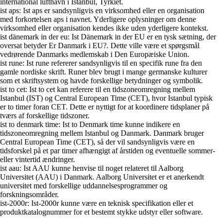
international lufthavn i Istanbul, Tyrkiet.
ist aps: Ist aps er sandsynligvis en virksomhed eller en organisation
med forkortelsen aps i navnet. Yderligere oplysninger om denne
virksomhed eller organisation kendes ikke uden yderligere kontekst.
ist dänemark in der eu: Ist Dänemark in der EU er en tysk sætning, der
oversat betyder Er Danmark i EU?. Dette ville være et spørgsmål
vedrørende Danmarks medlemskab i Den Europæiske Union.
ist rune: Ist rune refererer sandsynligvis til en specifik rune fra den
gamle nordiske skrift. Runer blev brugt i mange germanske kulturer
som et skriftsystem og havde forskellige betydninger og symbolik.
ist to cet: Ist to cet kan referere til en tidszoneomregning mellem
Istanbul (IST) og Central European Time (CET), hvor Istanbul typisk
er to timer foran CET. Dette er nyttigt for at koordinere tidsplaner på
tværs af forskellige tidszoner.
ist to denmark time: Ist to Denmark time kunne indikere en
tidszoneomregning mellem Istanbul og Danmark. Danmark bruger
Central European Time (CET), så der vil sandsynligvis være en
tidsforskel på et par timer afhængigt af årstiden og eventuelle sommer-
eller vintertid ændringer.
ist aau: Ist AAU kunne henvise til noget relateret til Aalborg
Universitet (AAU) i Danmark. Aalborg Universitet er et anerkendt
universitet med forskellige uddannelsesprogrammer og
forskningsområder.
ist-2000r: Ist-2000r kunne være en teknisk specifikation eller et
produktkatalognummer for et bestemt stykke udstyr eller software.