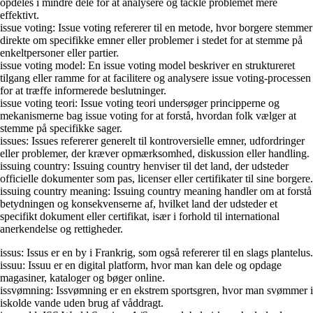
opdeles i mindre dele for at analysere og tackle problemet mere
effektivt.
issue voting: Issue voting refererer til en metode, hvor borgere stemmer
direkte om specifikke emner eller problemer i stedet for at stemme på
enkeltpersoner eller partier.
issue voting model: En issue voting model beskriver en struktureret
tilgang eller ramme for at facilitere og analysere issue voting-processen
for at træffe informerede beslutninger.
issue voting teori: Issue voting teori undersøger principperne og
mekanismerne bag issue voting for at forstå, hvordan folk vælger at
stemme på specifikke sager.
issues: Issues refererer generelt til kontroversielle emner, udfordringer
eller problemer, der kræver opmærksomhed, diskussion eller handling.
issuing country: Issuing country henviser til det land, der udsteder
officielle dokumenter som pas, licenser eller certifikater til sine borgere.
issuing country meaning: Issuing country meaning handler om at forstå
betydningen og konsekvenserne af, hvilket land der udsteder et
specifikt dokument eller certifikat, især i forhold til international
anerkendelse og rettigheder.
issus: Issus er en by i Frankrig, som også refererer til en slags plantelus.
issuu: Issuu er en digital platform, hvor man kan dele og opdage
magasiner, kataloger og bøger online.
issvømning: Issvømning er en ekstrem sportsgren, hvor man svømmer i
iskolde vande uden brug af våddragt.