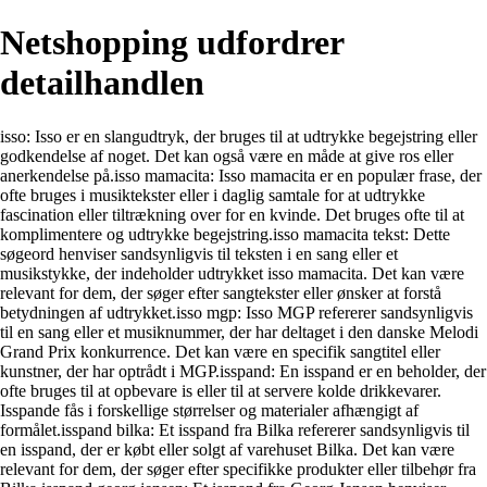
Netshopping udfordrer
detailhandlen
isso: Isso er en slangudtryk, der bruges til at udtrykke begejstring eller
godkendelse af noget. Det kan også være en måde at give ros eller
anerkendelse på.isso mamacita: Isso mamacita er en populær frase, der
ofte bruges i musiktekster eller i daglig samtale for at udtrykke
fascination eller tiltrækning over for en kvinde. Det bruges ofte til at
komplimentere og udtrykke begejstring.isso mamacita tekst: Dette
søgeord henviser sandsynligvis til teksten i en sang eller et
musikstykke, der indeholder udtrykket isso mamacita. Det kan være
relevant for dem, der søger efter sangtekster eller ønsker at forstå
betydningen af udtrykket.isso mgp: Isso MGP refererer sandsynligvis
til en sang eller et musiknummer, der har deltaget i den danske Melodi
Grand Prix konkurrence. Det kan være en specifik sangtitel eller
kunstner, der har optrådt i MGP.isspand: En isspand er en beholder, der
ofte bruges til at opbevare is eller til at servere kolde drikkevarer.
Isspande fås i forskellige størrelser og materialer afhængigt af
formålet.isspand bilka: Et isspand fra Bilka refererer sandsynligvis til
en isspand, der er købt eller solgt af varehuset Bilka. Det kan være
relevant for dem, der søger efter specifikke produkter eller tilbehør fra