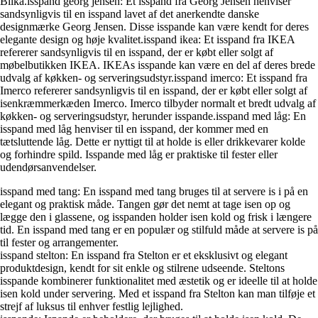
Bilka.isspand georg jensen: Et isspand fra Georg Jensen henviser
sandsynligvis til en isspand lavet af det anerkendte danske
designmærke Georg Jensen. Disse isspande kan være kendt for deres
elegante design og høje kvalitet.isspand ikea: Et isspand fra IKEA
refererer sandsynligvis til en isspand, der er købt eller solgt af
møbelbutikken IKEA. IKEAs isspande kan være en del af deres brede
udvalg af køkken- og serveringsudstyr.isspand imerco: Et isspand fra
Imerco refererer sandsynligvis til en isspand, der er købt eller solgt af
isenkræmmerkæden Imerco. Imerco tilbyder normalt et bredt udvalg af
køkken- og serveringsudstyr, herunder isspande.isspand med låg: En
isspand med låg henviser til en isspand, der kommer med en
tætsluttende låg. Dette er nyttigt til at holde is eller drikkevarer kolde
og forhindre spild. Isspande med låg er praktiske til fester eller
udendørsanvendelser.
isspand med tang: En isspand med tang bruges til at servere is i på en
elegant og praktisk måde. Tangen gør det nemt at tage isen op og
lægge den i glassene, og isspanden holder isen kold og frisk i længere
tid. En isspand med tang er en populær og stilfuld måde at servere is på
til fester og arrangementer.
isspand stelton: En isspand fra Stelton er et eksklusivt og elegant
produktdesign, kendt for sit enkle og stilrene udseende. Steltons
isspande kombinerer funktionalitet med æstetik og er ideelle til at holde
isen kold under servering. Med et isspand fra Stelton kan man tilføje et
strejf af luksus til enhver festlig lejlighed.