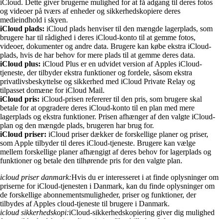
iCloud. Dette giver brugerne mulighed for at få adgang til deres fotos
og videoer på tværs af enheder og sikkerhedskopiere deres
medieindhold i skyen.
iCloud plads:
iCloud plads henviser til den mængde lagerplads, som
brugere har til rådighed i deres iCloud-konto til at gemme fotos,
videoer, dokumenter og andre data. Brugere kan købe ekstra iCloud-
plads, hvis de har behov for mere plads til at gemme deres data.
iCloud plus:
iCloud Plus er en udvidet version af Apples iCloud-
tjeneste, der tilbyder ekstra funktioner og fordele, såsom ekstra
privatlivsbeskyttelse og sikkerhed med iCloud Private Relay og
tilpasset domæne for iCloud Mail.
iCloud pris:
iCloud-prisen refererer til den pris, som brugere skal
betale for at opgradere deres iCloud-konto til en plan med mere
lagerplads og ekstra funktioner. Prisen afhænger af den valgte iCloud-
plan og den mængde plads, brugeren har brug for.
iCloud priser:
iCloud priser dækker de forskellige planer og priser,
som Apple tilbyder til deres iCloud-tjeneste. Brugere kan vælge
mellem forskellige planer afhængigt af deres behov for lagerplads og
funktioner og betale den tilhørende pris for den valgte plan.
icloud priser danmark:
Hvis du er interesseret i at finde oplysninger om
priserne for iCloud-tjenesten i Danmark, kan du finde oplysninger om
de forskellige abonnementsmuligheder, priser og funktioner, der
tilbydes af Apples cloud-tjeneste til brugere i Danmark.
icloud sikkerhedskopi:
iCloud-sikkerhedskopiering giver dig mulighed