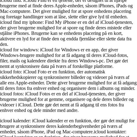
icloud find: iCloud Find er en tjeneste, der er designet til at hjælpe
brugerne med at finde deres Apple-enheder, såsom iPhones, iPads og
Mac-computere. Det giver mulighed for at spore enhedens placering
og foretage handlinger som at låse, slette eller give lyd til enheden.
icloud find my iphone: Find My iPhone er en del af iCloud-tjenesten,
der giver brugerne mulighed for at spore og finde deres mistede eller
stjålne iPhones. Brugerne kan se enhedens placering på en kort,
aktivere en lyd for at finde den og endda fjernlåse eller slette data fra
den.
icloud for windows: iCloud for Windows er en app, der giver
Windows-brugere mulighed for at få adgang til deres iCloud-fotos,
filer, mails og kalendere direkte fra deres Windows-pc. Det gør det
nemt at synkronisere data på tværs af forskellige platforme.
icloud foto: iCloud Foto er en funktion, der automatisk
sikkerhedskopierer og synkroniserer billeder og videoer på tværs af
alle ens Apple-enheder. Dette giver brugerne mulighed for at få adgang
til deres fotos fra enhver enhed og organisere dem i albums og minder.
icloud fotos: iCloud Fotos er en del af iCloud-tjenesten, der giver
brugerne mulighed for at gemme, organisere og dele deres billeder og
videoer i iCloud. Dette gør det nemt at få adgang til ens fotos fra
enhver enhed og dele minder med andre.
icloud kalender: iCloud kalender er en funktion, der gør det muligt for
brugere at synkronisere deres kalenderbegivenheder på tværs af
enheder, såsom iPhone, iPad og Mac-computere.icloud kontakter: