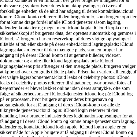
iCloud kontakter er en funktion, der giver brugerne mulighed for at
opbevare og synkronisere deres kontaktoplysninger på tværs af
forskellige enheder, så de altid har adgang til deres kontaktliste.icloud
konto: iCloud konto refererer til den brugerkonto, som brugere opretter
for at kunne drage fordel af alle iCloud-tjenester såsom lagring,
kalender, kontakter og meget mere.icloud kopia: iCloud kopia er en
sikkerhedskopi af brugerens data, der oprettes automatisk og gemmes i
iCloud, så brugeren har en reservekopi af deres vigtige oplysninger i
tilfælde af tab eller skade på deres enhed.icloud lagringsplads: iCloud
lagringsplads refererer til den mængde plads, som en bruger har
adgang til på deres iCloud-konto til at gemme billeder, videoer,
dokumenter og andre filer.icloud lagringsplads pris: iCloud
lagringspladsens pris afhænger af den mængde plads, brugeren vælger
at købe ud over den gratis tildelte plads. Prisen kan variere afhængig af
det valgte lagerabonnement.icloud leaks of celebrity photos: iCloud
leaks of celebrity photos refererer til situationer, hvor private fotos af
berømtheder er blevet lækket online uden deres samtykke, ofte som
følge af sikkerhedsbrister i iCloud-tjenesten.icloud log på: iCloud log
på er processen, hvor brugere angiver deres brugernavn og
adgangskode for at få adgang til deres iCloud-konto og alle de
tilknyttede tjenester.icloud login: iCloud login refererer til den
handling, hvor brugere indtaster deres legitimationsoplysninger for at
få adgang til deres iCloud-konto og kunne bruge tjenester som lagring,
kalender og kontakter.icloud login apple: iCloud login apple er en
sikker måde for Apple-brugere at få adgang til deres iCloud-konto og