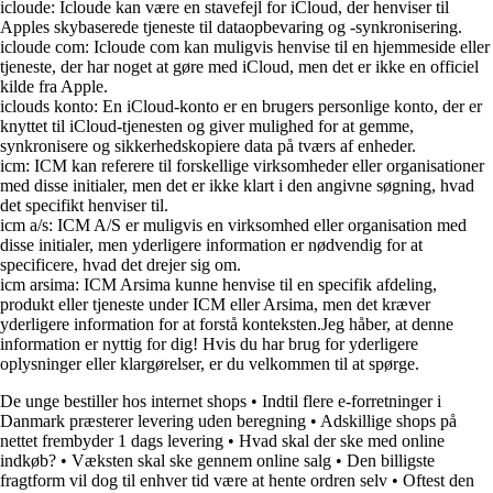
icloude: Icloude kan være en stavefejl for iCloud, der henviser til
Apples skybaserede tjeneste til dataopbevaring og -synkronisering.
icloude com: Icloude com kan muligvis henvise til en hjemmeside eller
tjeneste, der har noget at gøre med iCloud, men det er ikke en officiel
kilde fra Apple.
iclouds konto: En iCloud-konto er en brugers personlige konto, der er
knyttet til iCloud-tjenesten og giver mulighed for at gemme,
synkronisere og sikkerhedskopiere data på tværs af enheder.
icm: ICM kan referere til forskellige virksomheder eller organisationer
med disse initialer, men det er ikke klart i den angivne søgning, hvad
det specifikt henviser til.
icm a/s: ICM A/S er muligvis en virksomhed eller organisation med
disse initialer, men yderligere information er nødvendig for at
specificere, hvad det drejer sig om.
icm arsima: ICM Arsima kunne henvise til en specifik afdeling,
produkt eller tjeneste under ICM eller Arsima, men det kræver
yderligere information for at forstå konteksten.Jeg håber, at denne
information er nyttig for dig! Hvis du har brug for yderligere
oplysninger eller klargørelser, er du velkommen til at spørge.
De unge bestiller hos internet shops
•
Indtil flere e-forretninger i
Danmark præsterer levering uden beregning
•
Adskillige shops på
nettet frembyder 1 dags levering
•
Hvad skal der ske med online
indkøb?
•
Væksten skal ske gennem online salg
•
Den billigste
fragtform vil dog til enhver tid være at hente ordren selv
•
Oftest den