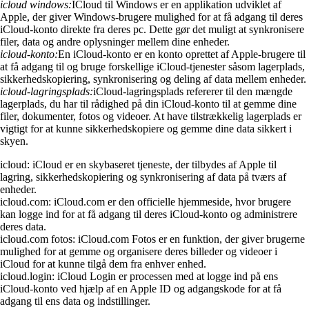
icloud windows:
ICloud til Windows er en applikation udviklet af
Apple, der giver Windows-brugere mulighed for at få adgang til deres
iCloud-konto direkte fra deres pc. Dette gør det muligt at synkronisere
filer, data og andre oplysninger mellem dine enheder.
icloud-konto:
En iCloud-konto er en konto oprettet af Apple-brugere til
at få adgang til og bruge forskellige iCloud-tjenester såsom lagerplads,
sikkerhedskopiering, synkronisering og deling af data mellem enheder.
icloud-lagringsplads:
iCloud-lagringsplads refererer til den mængde
lagerplads, du har til rådighed på din iCloud-konto til at gemme dine
filer, dokumenter, fotos og videoer. At have tilstrækkelig lagerplads er
vigtigt for at kunne sikkerhedskopiere og gemme dine data sikkert i
skyen.
icloud: iCloud er en skybaseret tjeneste, der tilbydes af Apple til
lagring, sikkerhedskopiering og synkronisering af data på tværs af
enheder.
icloud.com: iCloud.com er den officielle hjemmeside, hvor brugere
kan logge ind for at få adgang til deres iCloud-konto og administrere
deres data.
icloud.com fotos: iCloud.com Fotos er en funktion, der giver brugerne
mulighed for at gemme og organisere deres billeder og videoer i
iCloud for at kunne tilgå dem fra enhver enhed.
icloud.login: iCloud Login er processen med at logge ind på ens
iCloud-konto ved hjælp af en Apple ID og adgangskode for at få
adgang til ens data og indstillinger.