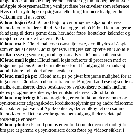
drage fordel af alle de integrerede tjenester og funktioner, der tilbydes
af Apple-økosystemet.Brug venligst disse beskrivelser som reference.
Hvis du har yderligere spørgsmål eller brug for mere hjælp, er du
velkommen til at spørge!
iCloud login iPad:
iCloud login giver brugerne adgang til deres
iCloud-konto fra deres iPad. Ved at logge ind på iCloud kan brugerne
få adgang til deres gemte data, herunder fotos, kontakter, kalender og
meget mere direkte fra deres iPad.
iCloud mail:
iCloud mail er en e-mailtjeneste, der tilbydes af Apple
som en del af deres iCloud-tjeneste. Brugere kan oprette en iCloud-e-
mailadresse og sende og modtage e-mails via iCloud-mailtjenesten.
iCloud mail login:
iCloud mail login refererer til processen med at
logge ind på ens iCloud-e-mailkonto for at få adgang til e-mails og
administrere indholdet af ens postkasse.
iCloud mail på pc:
iCloud mail på pc giver brugerne mulighed for at
tilgå deres iCloud-e-mailkonto fra en pc. Brugere kan læse og sende e-
mails, administrere deres postkasse og synkronisere e-mails mellem
deres pc og andre enheder, der er tilsluttet deres iCloud-konto.
iCloud nøglering:
iCloud nøglering er en funktion, der gemmer og
synkroniserer adgangskoder, kreditkortoplysninger og andre følsomme
data sikkert på tværs af Apple-enheder, der er tilknyttet den samme
iCloud-konto. Dette giver brugerne nem adgang til deres data på
forskellige enheder.
iCloud photos:
iCloud photos er en funktion, der gør det muligt for
brugere at gemme og synkronisere deres fotos og videoer sikkert i