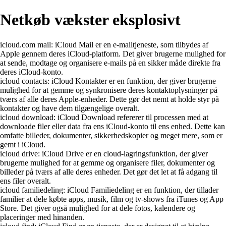
Netkøb vækster eksplosivt
icloud.com mail: iCloud Mail er en e-mailtjeneste, som tilbydes af
Apple gennem deres iCloud-platform. Det giver brugerne mulighed for
at sende, modtage og organisere e-mails på en sikker måde direkte fra
deres iCloud-konto.
icloud contacts: iCloud Kontakter er en funktion, der giver brugerne
mulighed for at gemme og synkronisere deres kontaktoplysninger på
tværs af alle deres Apple-enheder. Dette gør det nemt at holde styr på
kontakter og have dem tilgængelige overalt.
icloud download: iCloud Download refererer til processen med at
downloade filer eller data fra ens iCloud-konto til ens enhed. Dette kan
omfatte billeder, dokumenter, sikkerhedskopier og meget mere, som er
gemt i iCloud.
icloud drive: iCloud Drive er en cloud-lagringsfunktion, der giver
brugerne mulighed for at gemme og organisere filer, dokumenter og
billeder på tværs af alle deres enheder. Det gør det let at få adgang til
ens filer overalt.
icloud familiedeling: iCloud Familiedeling er en funktion, der tillader
familier at dele købte apps, musik, film og tv-shows fra iTunes og App
Store. Det giver også mulighed for at dele fotos, kalendere og
placeringer med hinanden.