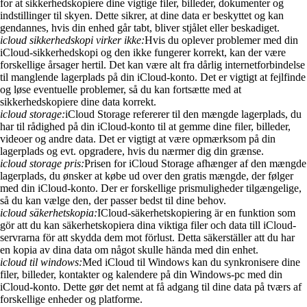
for at sikkerhedskopiere dine vigtige filer, billeder, dokumenter og
indstillinger til skyen. Dette sikrer, at dine data er beskyttet og kan
gendannes, hvis din enhed går tabt, bliver stjålet eller beskadiget.
icloud sikkerhedskopi virker ikke:
Hvis du oplever problemer med din
iCloud-sikkerhedskopi og den ikke fungerer korrekt, kan der være
forskellige årsager hertil. Det kan være alt fra dårlig internetforbindelse
til manglende lagerplads på din iCloud-konto. Det er vigtigt at fejlfinde
og løse eventuelle problemer, så du kan fortsætte med at
sikkerhedskopiere dine data korrekt.
icloud storage:
iCloud Storage refererer til den mængde lagerplads, du
har til rådighed på din iCloud-konto til at gemme dine filer, billeder,
videoer og andre data. Det er vigtigt at være opmærksom på din
lagerplads og evt. opgradere, hvis du nærmer dig din grænse.
icloud storage pris:
Prisen for iCloud Storage afhænger af den mængde
lagerplads, du ønsker at købe ud over den gratis mængde, der følger
med din iCloud-konto. Der er forskellige prismuligheder tilgængelige,
så du kan vælge den, der passer bedst til dine behov.
icloud säkerhetskopia:
ICloud-säkerhetskopiering är en funktion som
gör att du kan säkerhetskopiera dina viktiga filer och data till iCloud-
servrarna för att skydda dem mot förlust. Detta säkerställer att du har
en kopia av dina data om något skulle hända med din enhet.
icloud til windows:
Med iCloud til Windows kan du synkronisere dine
filer, billeder, kontakter og kalendere på din Windows-pc med din
iCloud-konto. Dette gør det nemt at få adgang til dine data på tværs af
forskellige enheder og platforme.