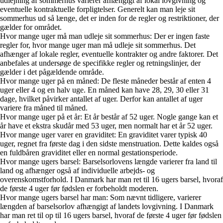
udlejning af sommerhus varierer afhængigt af lokal lovgivning og
eventuelle kontraktuelle forpligtelser. Generelt kan man leje sit
sommerhus ud så længe, det er inden for de regler og restriktioner, der
gælder for området.
Hvor mange uger må man udleje sit sommerhus: Der er ingen faste
regler for, hvor mange uger man må udleje sit sommerhus. Det
afhænger af lokale regler, eventuelle kontrakter og andre faktorer. Det
anbefales at undersøge de specifikke regler og retningslinjer, der
gælder i det pågældende område.
Hvor mange uger på en måned: De fleste måneder består af enten 4
uger eller 4 og en halv uge. En måned kan have 28, 29, 30 eller 31
dage, hvilket påvirker antallet af uger. Derfor kan antallet af uger
variere fra måned til måned.
Hvor mange uger på et år: Et år består af 52 uger. Nogle gange kan et
år have et ekstra skudår med 53 uger, men normalt har et år 52 uger.
Hvor mange uger varer en graviditet: En graviditet varer typisk 40
uger, regnet fra første dag i den sidste menstruation. Dette kaldes også
en fuldbåren graviditet eller en normal gestationsperiode.
Hvor mange ugers barsel: Barselsorlovens længde varierer fra land til
land og afhænger også af individuelle arbejds- og
overenskomstforhold. I Danmark har man ret til 16 ugers barsel, hvoraf
de første 4 uger før fødslen er forbeholdt moderen.
Hvor mange ugers barsel har man: Som nævnt tidligere, varierer
længden af barselsorlov afhængigt af landets lovgivning. I Danmark
har man ret til op til 16 ugers barsel, hvoraf de første 4 uger før fødslen