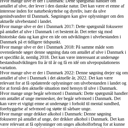
Hvor mange ulve er der i Danmark: Dette spørgsmål handler om
antallet af ulve, der lever i den danske natur. Det kan være et emne af
interesse inden for naturbeskyttelse og dyreliv, især da ulve
genindvandrer til Danmark. Søgningen kan give oplysninger om den
aktuelle ulvebestand i landet.
Hvor mange ulve er der i Danmark 2017: Dette spørgsmål fokuserer
på antallet af ulve i Danmark i et bestemt år. Det retter sig mod
historiske data og kan give en ide om udviklingen i ulvebestanden i
Danmark på et tidligere tidspunkt.
Hvor mange ulve er der i Danmark 2018: På samme måde som
ovenstående søger denne søgning data om antallet af ulve i Danmark i
et specifikt år, nemlig 2018. Det kan være interessant at undersøge
bestandsudviklingen fra år til år og få en idé om ulvepopulationens
variation.
Hvor mange ulve er der i Danmark 2022: Denne søgning drejer sig om
antallet af ulve i Danmark i det aktuelle år, 2022. Det kan være
relevant for at få opdaterede oplysninger om ulvebestanden i landet og
for at forstå den aktuelle situation med hensyn til ulve i Danmark.
Hvor mange unge begår selvmord i Danmark: Dette spørgsmål handler
om antallet af unge mennesker, der begår selvmord i Danmark. Det
kan være et vigtigt emne at undersøge i forhold til mental sundhed,
forebyggelse af selvmord og støtte til sårbare unge.
Hvor mange unge drikker alkohol i Danmark: Denne søgning
fokuserer på antallet af unge, der drikker alkohol i Danmark. Det kan
være relevant at få oplysninger om unges alkoholforbrug for at kunne