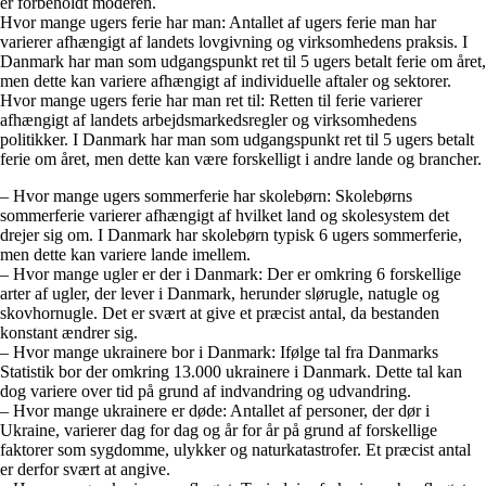
er forbeholdt moderen.
Hvor mange ugers ferie har man: Antallet af ugers ferie man har
varierer afhængigt af landets lovgivning og virksomhedens praksis. I
Danmark har man som udgangspunkt ret til 5 ugers betalt ferie om året,
men dette kan variere afhængigt af individuelle aftaler og sektorer.
Hvor mange ugers ferie har man ret til: Retten til ferie varierer
afhængigt af landets arbejdsmarkedsregler og virksomhedens
politikker. I Danmark har man som udgangspunkt ret til 5 ugers betalt
ferie om året, men dette kan være forskelligt i andre lande og brancher.
– Hvor mange ugers sommerferie har skolebørn: Skolebørns
sommerferie varierer afhængigt af hvilket land og skolesystem det
drejer sig om. I Danmark har skolebørn typisk 6 ugers sommerferie,
men dette kan variere lande imellem.
– Hvor mange ugler er der i Danmark: Der er omkring 6 forskellige
arter af ugler, der lever i Danmark, herunder slørugle, natugle og
skovhornugle. Det er svært at give et præcist antal, da bestanden
konstant ændrer sig.
– Hvor mange ukrainere bor i Danmark: Ifølge tal fra Danmarks
Statistik bor der omkring 13.000 ukrainere i Danmark. Dette tal kan
dog variere over tid på grund af indvandring og udvandring.
– Hvor mange ukrainere er døde: Antallet af personer, der dør i
Ukraine, varierer dag for dag og år for år på grund af forskellige
faktorer som sygdomme, ulykker og naturkatastrofer. Et præcist antal
er derfor svært at angive.