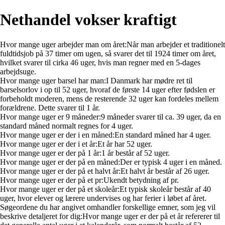
Nethandel vokser kraftigt
Hvor mange uger arbejder man om året:Når man arbejder et traditionelt
fuldtidsjob på 37 timer om ugen, så svarer det til 1924 timer om året,
hvilket svarer til cirka 46 uger, hvis man regner med en 5-dages
arbejdsuge.
Hvor mange uger barsel har man:I Danmark har mødre ret til
barselsorlov i op til 52 uger, hvoraf de første 14 uger efter fødslen er
forbeholdt moderen, mens de resterende 32 uger kan fordeles mellem
forældrene. Dette svarer til 1 år.
Hvor mange uger er 9 måneder:9 måneder svarer til ca. 39 uger, da en
standard måned normalt regnes for 4 uger.
Hvor mange uger er der i en måned:En standard måned har 4 uger.
Hvor mange uger er der i et år:Et år har 52 uger.
Hvor mange uger er der på 1 år:1 år består af 52 uger.
Hvor mange uger er der på en måned:Der er typisk 4 uger i en måned.
Hvor mange uger er der på et halvt år:Et halvt år består af 26 uger.
Hvor mange uger er der på et pr:Ukendt betydning af pr.
Hvor mange uger er der på et skoleår:Et typisk skoleår består af 40
uger, hvor elever og lærere undervises og har ferier i løbet af året.
Søgeordene du har angivet omhandler forskellige emner, som jeg vil
beskrive detaljeret for dig:Hvor mange uger er der på et år refererer til