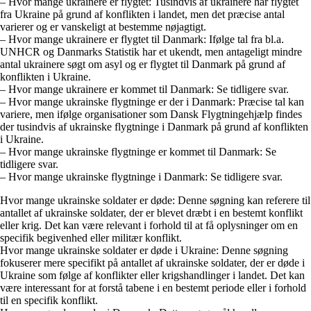
– Hvor mange ukrainere er flygtet: Tusindvis af ukrainere har flygtet
fra Ukraine på grund af konflikten i landet, men det præcise antal
varierer og er vanskeligt at bestemme nøjagtigt.
– Hvor mange ukrainere er flygtet til Danmark: Ifølge tal fra bl.a.
UNHCR og Danmarks Statistik har et ukendt, men antageligt mindre
antal ukrainere søgt om asyl og er flygtet til Danmark på grund af
konflikten i Ukraine.
– Hvor mange ukrainere er kommet til Danmark: Se tidligere svar.
– Hvor mange ukrainske flygtninge er der i Danmark: Præcise tal kan
variere, men ifølge organisationer som Dansk Flygtningehjælp findes
der tusindvis af ukrainske flygtninge i Danmark på grund af konflikten
i Ukraine.
– Hvor mange ukrainske flygtninge er kommet til Danmark: Se
tidligere svar.
– Hvor mange ukrainske flygtninge i Danmark: Se tidligere svar.
Hvor mange ukrainske soldater er døde: Denne søgning kan referere til
antallet af ukrainske soldater, der er blevet dræbt i en bestemt konflikt
eller krig. Det kan være relevant i forhold til at få oplysninger om en
specifik begivenhed eller militær konflikt.
Hvor mange ukrainske soldater er døde i Ukraine: Denne søgning
fokuserer mere specifikt på antallet af ukrainske soldater, der er døde i
Ukraine som følge af konflikter eller krigshandlinger i landet. Det kan
være interessant for at forstå tabene i en bestemt periode eller i forhold
til en specifik konflikt.