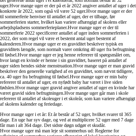
det generelle antal uger i et kalenderår, som normalt består af 52
uger.Hvor mange uger er der på et år 2022 angiver antallet af uger i det
konkrete år 2022, som også vil være 52 uger.Hvor mange uger er der
til sommerferie henviser til antallet af uger, der er tilbage, før
sommerferien starter, hvilket kan variere afhængigt af skolens eller
arbejdspladsens sommerferieplaner.Hvor mange uger er der til
sommerferie 2022 specificerer antallet af uger inden sommerferien i
2022, der som regel vil være et bestemt antal uger bestemt af
kalenderen.Hvor mange uger er en graviditet beskriver typisk en
graviditets længde, som normalt varer omkring 40 uger fra befrugtning
til fødsel.Hvor mange uger er jeg henne refererer til spørgsmålet om,
hvor langt en kvinde er henne i sin graviditet, baseret på antallet af
uger siden hendes sidste menstruation.Hvor mange uger er man gravid
beskriver den generelle varighed af en graviditet, som nævnt tidligere,
ca. 40 uger fra befrugtning til fødsel.Hvor mange uger er min baby
refererer til antallet af uger, en nyfødt baby har været i live siden
fødslen.Hvor mange uger gravid angiver antallet af uger en kvinde har
været gravid siden befrugtningen.Hvor mange uger går man i skole
refererer til antallet af skoleuger i et skoleår, som kan variere afhængigt
af skolens kalender og feriedage.
Hvor mange uger i et år: Et år består af 52 uger, hvilket svarer til 365
dage. En uge har syv dage, og ved at multiplicere 52 uger med 7 dage
får man i alt 364 dage. Det sidste døgn udgør et skudår.
Hvor mange uger må man leje sit sommerhus ud: Reglerne for