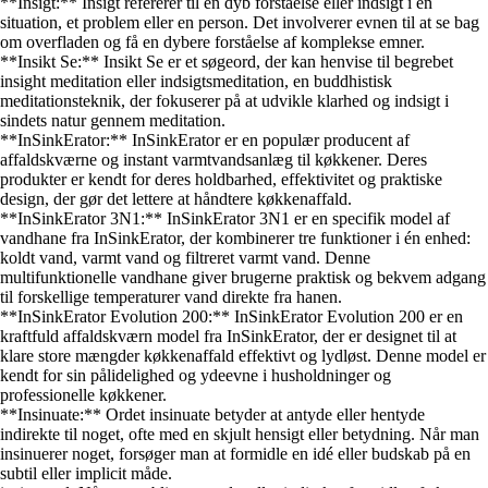
**Insigt:** Insigt refererer til en dyb forståelse eller indsigt i en
situation, et problem eller en person. Det involverer evnen til at se bag
om overfladen og få en dybere forståelse af komplekse emner.
**Insikt Se:** Insikt Se er et søgeord, der kan henvise til begrebet
insight meditation eller indsigtsmeditation, en buddhistisk
meditationsteknik, der fokuserer på at udvikle klarhed og indsigt i
sindets natur gennem meditation.
**InSinkErator:** InSinkErator er en populær producent af
affaldskværne og instant varmtvandsanlæg til køkkener. Deres
produkter er kendt for deres holdbarhed, effektivitet og praktiske
design, der gør det lettere at håndtere køkkenaffald.
**InSinkErator 3N1:** InSinkErator 3N1 er en specifik model af
vandhane fra InSinkErator, der kombinerer tre funktioner i én enhed:
koldt vand, varmt vand og filtreret varmt vand. Denne
multifunktionelle vandhane giver brugerne praktisk og bekvem adgang
til forskellige temperaturer vand direkte fra hanen.
**InSinkErator Evolution 200:** InSinkErator Evolution 200 er en
kraftfuld affaldskværn model fra InSinkErator, der er designet til at
klare store mængder køkkenaffald effektivt og lydløst. Denne model er
kendt for sin pålidelighed og ydeevne i husholdninger og
professionelle køkkener.
**Insinuate:** Ordet insinuate betyder at antyde eller hentyde
indirekte til noget, ofte med en skjult hensigt eller betydning. Når man
insinuerer noget, forsøger man at formidle en idé eller budskab på en
subtil eller implicit måde.