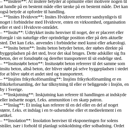
– **Insitere**: At insitere betyder at opmuntre eller motivere nogen til
at handle på en bestemt måde eller tænke på en bestemt måde. Det kan
også betyde at opfordre til handling.
– **Insites Hvidovre**: Insites Hvidovre refererer sandsynligvis til
noget i forbindelse med Hvidovre, enten en virksomhed, organisation
eller et sted i Hvidovre-området.
– **Insitu**: Udtrykket insitu henviser til noget, der er placeret eller
foregår i sin naturlige eller oprindelige position eller på dets aktuelle
sted. Det kan f.eks. anvendes i forbindelse med kunst eller arkæologi.
– **Insitu beton**: Insitu beton betyder beton, der støbes direkte på
byggepladsen på det sted, hvor det skal bruges. Dette adskiller sig fra
beton, der er forudstøbt og derefter transporteret til sit endelige sted.
– **Insitustøbt beton**: Insitustøbt beton refererer til det samme som
insitu beton, altså beton, der bliver støbt på selve byggepladsen i stedet
for at blive støbt et andet sted og transporteret.
– **Insjöns frikyrkoförsamling**: Insjöns frikyrkoförsamling er en
frikirkeforsamling, der har tilknytning til eller er beliggende i Insjön, en
by i Sverige.
– **Inskjutning**: Inskjutning kan referere til handlingen at indskyde
eller indsætte noget, f.eks. ammunition i en skarp patron.
– **Inslag**: Et inslag kan referere til en del eller en del af noget
større, f.eks. et indslag i en tv-udsendelse eller et medieelement i en
artikel.
– **Insolation**: Insolation henviser til eksponeringen for solens
stråler, især i forhold til planlagt solskoldning eller solbadning. Ordet