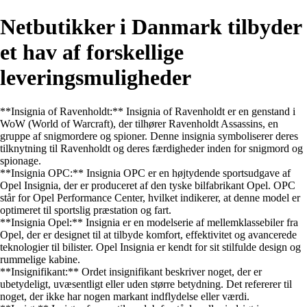
Netbutikker i Danmark tilbyder
et hav af forskellige
leveringsmuligheder
**Insignia of Ravenholdt:** Insignia of Ravenholdt er en genstand i
WoW (World of Warcraft), der tilhører Ravenholdt Assassins, en
gruppe af snigmordere og spioner. Denne insignia symboliserer deres
tilknytning til Ravenholdt og deres færdigheder inden for snigmord og
spionage.
**Insignia OPC:** Insignia OPC er en højtydende sportsudgave af
Opel Insignia, der er produceret af den tyske bilfabrikant Opel. OPC
står for Opel Performance Center, hvilket indikerer, at denne model er
optimeret til sportslig præstation og fart.
**Insignia Opel:** Insignia er en modelserie af mellemklassebiler fra
Opel, der er designet til at tilbyde komfort, effektivitet og avancerede
teknologier til bilister. Opel Insignia er kendt for sit stilfulde design og
rummelige kabine.
**Insignifikant:** Ordet insignifikant beskriver noget, der er
ubetydeligt, uvæsentligt eller uden større betydning. Det refererer til
noget, der ikke har nogen markant indflydelse eller værdi.