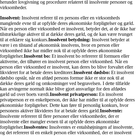
herunder lovgivning og procedurer relateret til insolvente personer og
virksomheder.
Insolvent:
Insolvent referer til en persons eller en virksomheds
manglende evne til at opfylde deres økonomiske forpligtelser og gæld.
Når en person eller virksomhed er insolvent, betyder det, at de ikke har
tilstrækkelige aktiver til at dække deres gæld, og de kan være tvunget
til at erklære sig konkurs.
Insolvent betydning:
Insolvent betyder at
være i en tilstand af økonomisk insolvens, hvor en person eller
virksomhed ikke har midler nok til at opfylde deres økonomiske
forpligtelser.
Insolvent bo:
Et insolvent bo refererer til formuen eller
aktiverne, der tilhører en insolvent person eller virksomhed. Når en
person eller virksomhed er insolvent, kan deres bo blive forvaltet eller
likvideret for at betale deres kreditorer.
Insolvent dødsbo:
Et insolvent
dødsbo opstår, når en afdød persons formue ikke er stor nok til at
dække deres gæld og omkostninger ved begravelsen. I dette tilfælde
kan arvingerne normalt ikke blive gjort ansvarlige for den afdødes
gæld ud over boets værdi.
Insolvent privatperson:
En insolvent
privatperson er en enkeltperson, der ikke har midler til at opfylde deres
økonomiske forpligtelser. Dette kan føre til personlig konkurs, hvor
personens aktiver likvideres for at betale deres gæld.
Insolvente:
Insolvente refererer til flere personer eller virksomheder, der er
insolvente eller mangler evnen til at opfylde deres økonomiske
forpligtelser.
Insolventes:
Insolventes er entalsbøjningen af insolvente,
og det refererer til en enkelt person eller virksomhed, der er insolvent