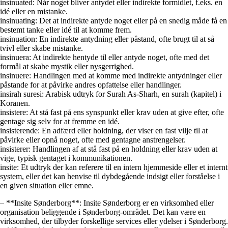
insinuated: Når noget bliver antydet eller indirekte formidlet, f.eks. en
idé eller en mistanke.
insinuating: Det at indirekte antyde noget eller på en snedig måde få en
bestemt tanke eller idé til at komme frem.
insinuation: En indirekte antydning eller påstand, ofte brugt til at så
tvivl eller skabe mistanke.
insinuera: At indirekte hentyde til eller antyde noget, ofte med det
formål at skabe mystik eller nysgerrighed.
insinuere: Handlingen med at komme med indirekte antydninger eller
påstande for at påvirke andres opfattelse eller handlinger.
insirah suresi: Arabisk udtryk for Surah As-Sharh, en surah (kapitel) i
Koranen.
insistere: At stå fast på ens synspunkt eller krav uden at give efter, ofte
gentage sig selv for at fremme en idé.
insisterende: En adfærd eller holdning, der viser en fast vilje til at
påvirke eller opnå noget, ofte med gentagne anstrengelser.
insisterer: Handlingen af at stå fast på en holdning eller krav uden at
vige, typisk gentaget i kommunikationen.
insite: Et udtryk der kan referere til en intern hjemmeside eller et internt
system, eller det kan henvise til dybdegående indsigt eller forståelse i
en given situation eller emne.
– **Insite Sønderborg**: Insite Sønderborg er en virksomhed eller
organisation beliggende i Sønderborg-området. Det kan være en
virksomhed, der tilbyder forskellige services eller ydelser i Sønderborg.