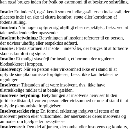
kan også bruges inden for fysik og astronomi til at beskrive solstråling.
Insole:
En indersål, også kendt som en indlægssål, er en indsatssål, der
placeres inde i en sko til ekstra komfort, støtte eller korrektion af
fodens stilling.
Insolent:
Når nogen opfører sig uhøfligt eller respektløst, f.eks. ved at
tale nedladende eller upassende.
Insolent betydning:
Betydningen af insolent refererer til en person,
der udviser uhøflig eller respektløs adfærd.
Insoles:
Flertalsformen af insole – indersåler, der bruges til at forbedre
skoens komfort og støtte.
Insolin:
Et muligt stavefejl for insulin, et hormon der regulerer
blodsukkeret i kroppen.
Insolvency:
Når en person eller virksomhed ikke er i stand til at
opfylde sine økonomiske forpligtelser, f.eks. ikke kan betale sine
regninger.
Insolvens:
Tilstanden af at være insolvent, dvs. ikke have
tilstrækkelige midler til at betale gælden.
Insolvens betydning:
Betydningen af insolvens henviser til den
juridiske tilstand, hvor en person eller virksomhed er ude af stand til at
opfylde økonomiske forpligtelser.
Insolvenserklæring:
En formel erklæring indgivet til retten af en
insolvent person eller virksomhed, der anerkender deres insolvens og
anmoder om hjælp eller beskyttelse.
Insolvensret:
Den del af juraen, der omhandler insolvens og konkurs,