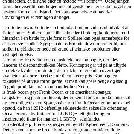
en skabelon, en tilstand eller en metode.**is forme**: Udbøjningen
forme henviser til handlingen med at genskabe eller skabe noget i en
bestemt form eller tilstand. Det kan også betyde at påvirke
udviklingen eller retningen af noget.
is fortnite down: Fortnite er et populært online videospil udviklet af
Epic Games. Spillere kan spille solo eller i hold og konkurrere mod
hinanden i en battle royale format. Spillere kan også samarbejde for
at overleve i spillet. Spørgsmålet is Fortnite down refererer til, om
spillet i øjeblikket er nede på grund af tekniske problemer eller
vedligeholdelse.
is fra netto: Fra Netto er en dansk reklamekampagne, der blev
lanceret af discountbutikken Netto. Konceptet går ud på at tilbyde
en række kvalitetsprodukter, der matcher eller endda overstiger
kvaliteten af større mærkevarer til en lavere pris. Kampagnen
fokuserer på at vise forbrugerne, at man kan spare penge og stadig
få gode produkter, når man handler hos Netto.
is frank ocean gay: Frank Ocean er en amerikansk sanger,
sangskriver og pladeproducent, der er kendt for sin unikke musikstil
og personlige tekster. Spørgsmålet om Frank Ocean er homoseksuel
opstod, da han i 2012 offentligt erklærede sin seksuelle orientering.
Ocean er en aktiv fortaler for LGBTQ+ rettigheder og en
inspirerende figur for mange i LGBTQ+ samfundet.
is frederiksberg: Frederiksberg er en bydel i København, Danmark.
Det er kendt for sine brede boulevarder, grønne områder, flotte