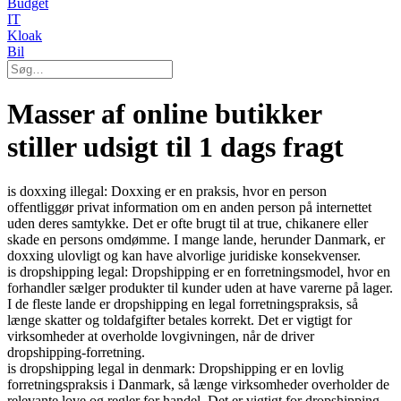
Budget
IT
Kloak
Bil
Masser af online butikker
stiller udsigt til 1 dags fragt
is doxxing illegal: Doxxing er en praksis, hvor en person
offentliggør privat information om en anden person på internettet
uden deres samtykke. Det er ofte brugt til at true, chikanere eller
skade en persons omdømme. I mange lande, herunder Danmark, er
doxxing ulovligt og kan have alvorlige juridiske konsekvenser.
is dropshipping legal: Dropshipping er en forretningsmodel, hvor en
forhandler sælger produkter til kunder uden at have varerne på lager.
I de fleste lande er dropshipping en legal forretningspraksis, så
længe skatter og toldafgifter betales korrekt. Det er vigtigt for
virksomheder at overholde lovgivningen, når de driver
dropshipping-forretning.
is dropshipping legal in denmark: Dropshipping er en lovlig
forretningspraksis i Danmark, så længe virksomheder overholder de
relevante love og regler for handel. Det er vigtigt for dropshipping-