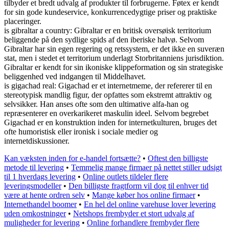
tilbyder et bredt udvalg af produkter til forbrugerne. Føtex er kendt
for sin gode kundeservice, konkurrencedygtige priser og praktiske
placeringer.
is gibraltar a country: Gibraltar er en britisk oversøisk territorium
beliggende på den sydlige spids af den iberiske halvø. Selvom
Gibraltar har sin egen regering og retssystem, er det ikke en suveræn
stat, men i stedet et territorium underlagt Storbritanniens jurisdiktion.
Gibraltar er kendt for sin ikoniske klippeformation og sin strategiske
beliggenhed ved indgangen til Middelhavet.
is gigachad real: Gigachad er et internetmeme, der refererer til en
stereotypisk mandlig figur, der opfattes som ekstremt attraktiv og
selvsikker. Han anses ofte som den ultimative alfa-han og
repræsenterer en overkarikeret maskulin ideel. Selvom begrebet
Gigachad er en konstruktion inden for internetkulturen, bruges det
ofte humoristisk eller ironisk i sociale medier og
internetdiskussioner.
Kan væksten inden for e-handel fortsætte?
•
Oftest den billigste
metode til levering
•
Temmelig mange firmaer på nettet stiller udsigt
til 1 hverdags levering
•
Online outlets tildeler flere
leveringsmodeller
•
Den billigste fragtform vil dog til enhver tid
være at hente ordren selv
•
Mange køber hos online firmaer
•
Internethandel boomer
•
En hel del online varehuse lover levering
uden omkostninger
•
Netshops frembyder et stort udvalg af
muligheder for levering
•
Online forhandlere frembyder flere