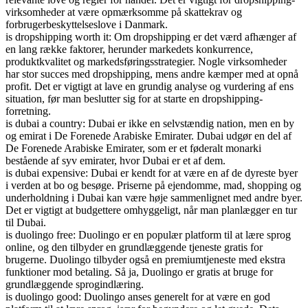
virksomheder at være opmærksomme på skattekrav og
forbrugerbeskyttelseslove i Danmark.
is dropshipping worth it: Om dropshipping er det værd afhænger af
en lang række faktorer, herunder markedets konkurrence,
produktkvalitet og markedsføringsstrategier. Nogle virksomheder
har stor succes med dropshipping, mens andre kæmper med at opnå
profit. Det er vigtigt at lave en grundig analyse og vurdering af ens
situation, før man beslutter sig for at starte en dropshipping-
forretning.
is dubai a country: Dubai er ikke en selvstændig nation, men en by
og emirat i De Forenede Arabiske Emirater. Dubai udgør en del af
De Forenede Arabiske Emirater, som er et føderalt monarki
bestående af syv emirater, hvor Dubai er et af dem.
is dubai expensive: Dubai er kendt for at være en af ​​de dyreste byer
i verden at bo og besøge. Priserne på ejendomme, mad, shopping og
underholdning i Dubai kan være høje sammenlignet med andre byer.
Det er vigtigt at budgettere omhyggeligt, når man planlægger en tur
til Dubai.
is duolingo free: Duolingo er en populær platform til at lære sprog
online, og den tilbyder en grundlæggende tjeneste gratis for
brugerne. Duolingo tilbyder også en premiumtjeneste med ekstra
funktioner mod betaling. Så ja, Duolingo er gratis at bruge for
grundlæggende sprogindlæring.
is duolingo good: Duolingo anses generelt for at være en god