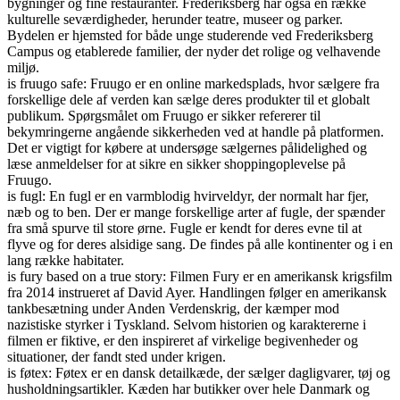
bygninger og fine restauranter. Frederiksberg har også en række
kulturelle seværdigheder, herunder teatre, museer og parker.
Bydelen er hjemsted for både unge studerende ved Frederiksberg
Campus og etablerede familier, der nyder det rolige og velhavende
miljø.
is fruugo safe: Fruugo er en online markedsplads, hvor sælgere fra
forskellige dele af verden kan sælge deres produkter til et globalt
publikum. Spørgsmålet om Fruugo er sikker refererer til
bekymringerne angående sikkerheden ved at handle på platformen.
Det er vigtigt for købere at undersøge sælgernes pålidelighed og
læse anmeldelser for at sikre en sikker shoppingoplevelse på
Fruugo.
is fugl: En fugl er en varmblodig hvirveldyr, der normalt har fjer,
næb og to ben. Der er mange forskellige arter af fugle, der spænder
fra små spurve til store ørne. Fugle er kendt for deres evne til at
flyve og for deres alsidige sang. De findes på alle kontinenter og i en
lang række habitater.
is fury based on a true story: Filmen Fury er en amerikansk krigsfilm
fra 2014 instrueret af David Ayer. Handlingen følger en amerikansk
tankbesætning under Anden Verdenskrig, der kæmper mod
nazistiske styrker i Tyskland. Selvom historien og karaktererne i
filmen er fiktive, er den inspireret af virkelige begivenheder og
situationer, der fandt sted under krigen.
is føtex: Føtex er en dansk detailkæde, der sælger dagligvarer, tøj og
husholdningsartikler. Kæden har butikker over hele Danmark og