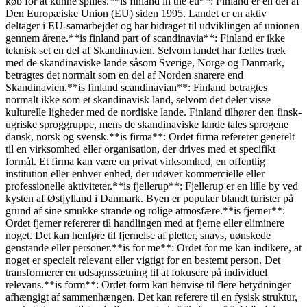
køb for at kunne spilles.**is finland in the eu**: Finland er en del af
Den Europæiske Union (EU) siden 1995. Landet er en aktiv
deltager i EU-samarbejdet og har bidraget til udviklingen af unionen
gennem årene.**is finland part of scandinavia**: Finland er ikke
teknisk set en del af Skandinavien. Selvom landet har fælles træk
med de skandinaviske lande såsom Sverige, Norge og Danmark,
betragtes det normalt som en del af Norden snarere end
Skandinavien.**is finland scandinavian**: Finland betragtes
normalt ikke som et skandinavisk land, selvom det deler visse
kulturelle ligheder med de nordiske lande. Finland tilhører den finsk-
ugriske sproggruppe, mens de skandinaviske lande tales sprogene
dansk, norsk og svensk.**is firma**: Ordet firma refererer generelt
til en virksomhed eller organisation, der drives med et specifikt
formål. Et firma kan være en privat virksomhed, en offentlig
institution eller enhver enhed, der udøver kommercielle eller
professionelle aktiviteter.**is fjellerup**: Fjellerup er en lille by ved
kysten af Østjylland i Danmark. Byen er populær blandt turister på
grund af sine smukke strande og rolige atmosfære.**is fjerner**:
Ordet fjerner refererer til handlingen med at fjerne eller eliminere
noget. Det kan henføre til fjernelse af pletter, snavs, uønskede
genstande eller personer.**is for me**: Ordet for me kan indikere, at
noget er specielt relevant eller vigtigt for en bestemt person. Det
transformerer en udsagnssætning til at fokusere på individuel
relevans.**is form**: Ordet form kan henvise til flere betydninger
afhængigt af sammenhængen. Det kan referere til en fysisk struktur,