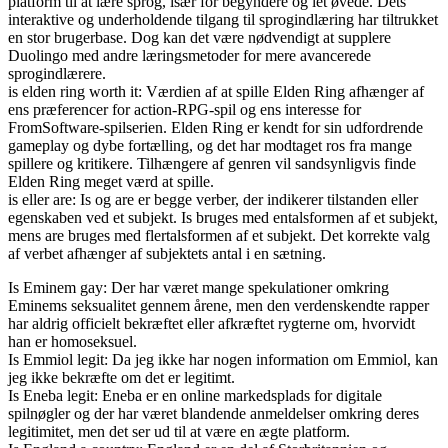
platform til at lære sprog, især for begyndere og let øvede. Dets
interaktive og underholdende tilgang til sprogindlæring har tiltrukket
en stor brugerbase. Dog kan det være nødvendigt at supplere
Duolingo med andre læringsmetoder for mere avancerede
sprogindlærere.
is elden ring worth it: Værdien af at spille Elden Ring afhænger af
ens præferencer for action-RPG-spil og ens interesse for
FromSoftware-spilserien. Elden Ring er kendt for sin udfordrende
gameplay og dybe fortælling, og det har modtaget ros fra mange
spillere og kritikere. Tilhængere af genren vil sandsynligvis finde
Elden Ring meget værd at spille.
is eller are: Is og are er begge verber, der indikerer tilstanden eller
egenskaben ved et subjekt. Is bruges med entalsformen af et subjekt,
mens are bruges med flertalsformen af et subjekt. Det korrekte valg
af verbet afhænger af subjektets antal i en sætning.
Is Eminem gay: Der har været mange spekulationer omkring
Eminems seksualitet gennem årene, men den verdenskendte rapper
har aldrig officielt bekræftet eller afkræftet rygterne om, hvorvidt
han er homoseksuel.
Is Emmiol legit: Da jeg ikke har nogen information om Emmiol, kan
jeg ikke bekræfte om det er legitimt.
Is Eneba legit: Eneba er en online markedsplads for digitale
spilnøgler og der har været blandende anmeldelser omkring deres
legitimitet, men det ser ud til at være en ægte platform.