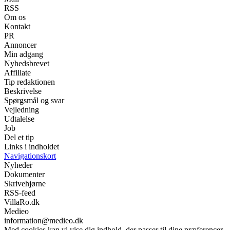
RSS
Om os
Kontakt
PR
Annoncer
Min adgang
Nyhedsbrevet
Affiliate
Tip redaktionen
Beskrivelse
Spørgsmål og svar
Vejledning
Udtalelse
Job
Del et tip
Links i indholdet
Navigationskort
Nyheder
Dokumenter
Skrivehjørne
RSS-feed
VillaRo.dk
Medieo
information@medieo.dk
Med cookies kan vi vise dig indhold, der passer til dine præferencer.