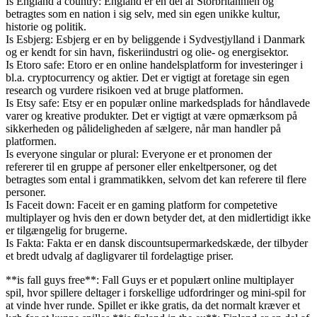
Is England a country: England er en del af Storbritannien og
betragtes som en nation i sig selv, med sin egen unikke kultur,
historie og politik.
Is Esbjerg: Esbjerg er en by beliggende i Sydvestjylland i Danmark
og er kendt for sin havn, fiskeriindustri og olie- og energisektor.
Is Etoro safe: Etoro er en online handelsplatform for investeringer i
bl.a. cryptocurrency og aktier. Det er vigtigt at foretage sin egen
research og vurdere risikoen ved at bruge platformen.
Is Etsy safe: Etsy er en populær online markedsplads for håndlavede
varer og kreative produkter. Det er vigtigt at være opmærksom på
sikkerheden og pålideligheden af sælgere, når man handler på
platformen.
Is everyone singular or plural: Everyone er et pronomen der
refererer til en gruppe af personer eller enkeltpersoner, og det
betragtes som ental i grammatikken, selvom det kan referere til flere
personer.
Is Faceit down: Faceit er en gaming platform for competetive
multiplayer og hvis den er down betyder det, at den midlertidigt ikke
er tilgængelig for brugerne.
Is Fakta: Fakta er en dansk discountsupermarkedskæde, der tilbyder
et bredt udvalg af dagligvarer til fordelagtige priser.
**is fall guys free**: Fall Guys er et populært online multiplayer
spil, hvor spillere deltager i forskellige udfordringer og mini-spil for
at vinde hver runde. Spillet er ikke gratis, da det normalt kræver et