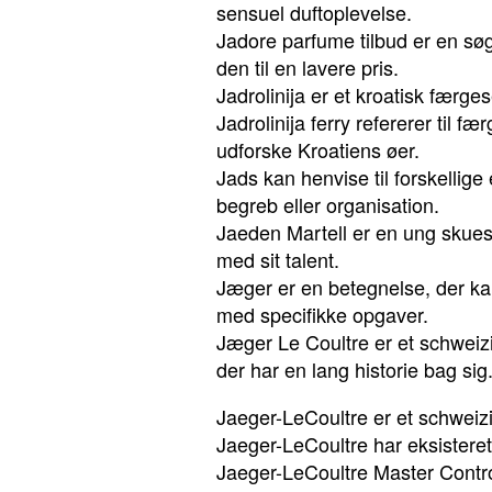
sensuel duftoplevelse.
Jadore parfume tilbud er en sø
den til en lavere pris.
Jadrolinija er et kroatisk færge
Jadrolinija ferry refererer til f
udforske Kroatiens øer.
Jads kan henvise til forskellig
begreb eller organisation.
Jaeden Martell er en ung skuesp
med sit talent.
Jæger er en betegnelse, der kan r
med specifikke opgaver.
Jæger Le Coultre er et schweizi
der har en lang historie bag sig
Jaeger-LeCoultre er et schweiz
Jaeger-LeCoultre har eksistere
Jaeger-LeCoultre Master Control