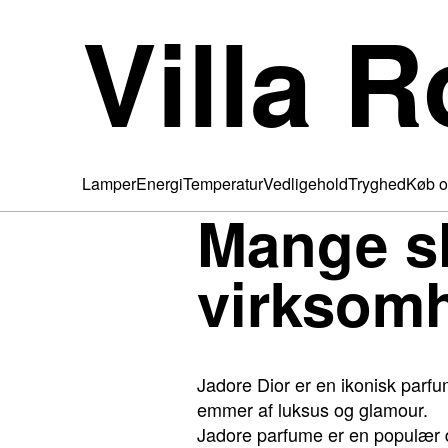
Villa R
Lamper
Energi
Temperatur
Vedligehold
Tryghed
Køb o
Mange sh
virksom
Jadore Dior er en ikonisk parfu
emmer af luksus og glamour.
Jadore parfume er en populær du