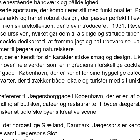
es enestående håndværk og pålidelighed.
erie sportsure, der kombinerer stil med funktionalitet. Po
s arkiv og har et robust design, der passer perfekt til ev
ikonisk urekollektion, der blev introduceret i 1931. Rev
se urskiven, hvilket gør dem til alsidige og stilfulde tilbeh
side dedikeret til at fremme jagt og naturbevarelse. Ja
cer til jægere og naturelskere.
r, der er kendt for sin karakteristiske smag og design. Lik
 over hele verden som en ingrediens i forskellige cockta
ade i København, der er kendt for sine hyggelige caféer
varter, der tiltrækker både lokale og turister med sit un
ererer til Jægersborggade i København, der er en af by
ding af butikker, caféer og restauranter tilbyder Jæge
nsker at udforske byens kreative scene.
 det nordøstlige Sjælland, Danmark. Jægerspris er kendt
e samt Jægerspris Slot.