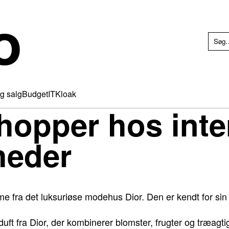
o
g salg
Budget
IT
Kloak
opper hos inte
heder
me fra det luksuriøse modehus Dior. Den er kendt for sin
ft fra Dior, der kombinerer blomster, frugter og træagtige