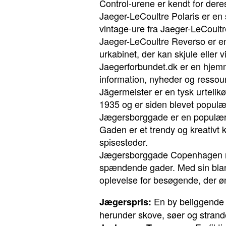
Control-urene er kendt for der
Jaeger-LeCoultre Polaris er en s
vintage-ure fra Jaeger-LeCoultre
Jaeger-LeCoultre Reverso er en 
urkabinet, der kan skjule eller vi
Jaegerforbundet.dk er en hjemme
information, nyheder og ressour
Jägermeister er en tysk urtelikø
1935 og er siden blevet populær
Jægersborggade er en populær g
Gaden er et trendy og kreativt k
spisesteder.
Jægersborggade Copenhagen ref
spændende gader. Med sin blan
oplevelse for besøgende, der ø
En by beliggende i
Jægerspris:
herunder skove, søer og strand