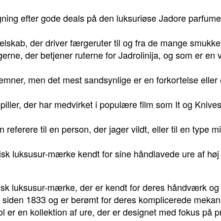
gning efter gode deals på den luksuriøse Jadore parfume 
selskab, der driver færgeruter til og fra de mange smukke
ærgerne, der betjener ruterne for Jadrolinija, og som er en 
e emner, men det mest sandsynlige er en forkortelse eller
iller, der har medvirket i populære film som It og Knive
eferere til en person, der jager vildt, eller til en type mi
sk luksusur-mærke kendt for sine håndlavede ure af høj k
.
isk luksusur-mærke, der er kendt for deres håndværk og
t siden 1833 og er berømt for deres komplicerede mekan
 er en kollektion af ure, der er designet med fokus på 