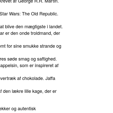
skrevet af George R.R. Martin.
t Star Wars: The Old Republic.
at blive den mægtigste i landet.
far er den onde troldmand, der
erømt for sine smukke strande og
deres søde smag og saftighed.
appelsin, som er inspireret af
 overtræk af chokolade. Jaffa
 den lækre lille kage, der er
ækker og autentisk