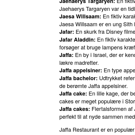
En fikti
Jaehaerys Targaryen:
Jaehaerys Targaryen var en tid
En fiktiv kara
Jaesa Willsaam:
Jaesa Willsaam er en ung Sith l
En skurk fra Disney filme
Jafar:
En fiktiv karakt
Jafar Aladdin:
forsøger at bruge lampens kræft
En by i Israel, der er ken
Jaffa:
lækre madretter.
En type appel
Jaffa appelsiner:
Udtrykket refer
Jaffa bachelor:
de berømte Jaffa appelsiner.
En lille kage, der b
Jaffa cake:
cakes er meget populære i Stor
Flertalsformen af J
Jaffa cakes:
perfekt til at nyde sammen med 
Jaffa Restaurant er en populær 