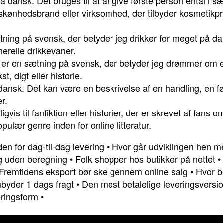
å dansk. Det bruges til at angive første person ental i sæ
skønhedsbrand eller virksomhed, der tilbyder kosmetikpr
tning på svensk, der betyder jeg drikker for meget på dan
nerelle drikkevaner.
r en sætning på svensk, der betyder jeg drømmer om e
t, digt eller historie.
 dansk. Det kan være en beskrivelse af en handling, en føl
r.
igvis til fanfiktion eller historier, der er skrevet af fans 
ulær genre inden for online litteratur.
en for dag-til-dag levering
•
Hvor går udviklingen hen m
ng uden beregning
•
Folk shopper hos butikker på nettet
•
Fremtidens eksport bør ske gennem online salg
•
Hvor b
byder 1 dags fragt
•
Den mest betalelige leveringsversio
eringsform
•