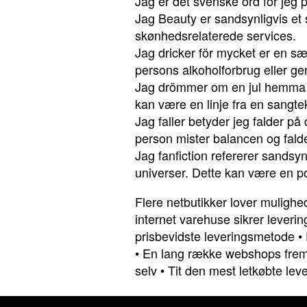
Jag er det svenske ord for jeg p
Jag Beauty er sandsynligvis et 
skønhedsrelaterede services.
Jag dricker för mycket er en sæ
persons alkoholforbrug eller ge
Jag drömmer om en jul hemma e
kan være en linje fra en sangteks
Jag faller betyder jeg falder på
person mister balancen og falde
Jag fanfiction refererer sandsynl
universer. Dette kan være en pop
Flere netbutikker lover mulighed
internet varehuse sikrer leveri
prisbevidste leveringsmetode
•
•
En lang række webshops frem
selv
•
Tit den mest letkøbte lev