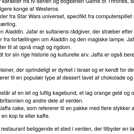
v karakter fra tv-serien og bogserien Game of Thrones, 
ligere konge af Westeros.
kter fra Star Wars universet, specifikt fra computerspille
ærling.
n Aladdin. Jafar er sultanens rådgiver, der stræber efter 
er fra fortællingen om Aladdin og den magiske lampe. Ja
er til at opnå magt og rigdom.
dt for sin rige historie og kulturelle arv. Jaffa er også b
siner, der oprindeligt er dyrket i Israel og er kendt for 
erer til en populær type af dessert lavet af chokolade og 
estår af en let og luftig kagebund, et lag orange gelé og
britannien og andre dele af verden.
affa cake, som refererer til en pakke med flere stykker af
en kop te eller kaffe.
restaurant beliggende et sted i verden, der tilbyder en l