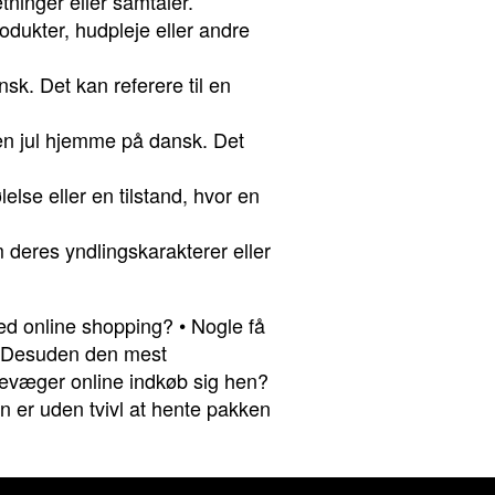
tninger eller samtaler.
odukter, hudpleje eller andre
sk. Det kan referere til en
n jul hjemme på dansk. Det
else eller en tilstand, hvor en
om deres yndlingskarakterer eller
ed online shopping?
•
Nogle få
Desuden den mest
evæger online indkøb sig hen?
n er uden tvivl at hente pakken