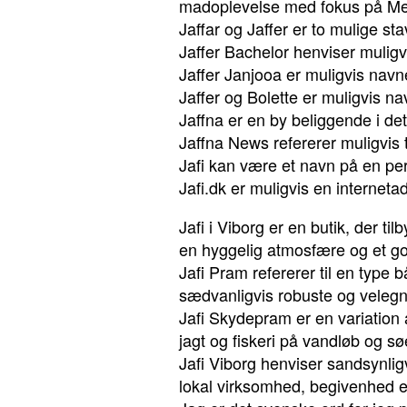
madoplevelse med fokus på Me
Jaffar og Jaffer er to mulige s
Jaffer Bachelor henviser muligv
Jaffer Janjooa er muligvis navn
Jaffer og Bolette er muligvis na
Jaffna er en by beliggende i det
Jaffna News refererer muligvis t
Jafi kan være et navn på en pe
Jafi.dk er muligvis en interneta
Jafi i Viborg er en butik, der t
en hyggelig atmosfære og et g
Jafi Pram refererer til en type 
sædvanligvis robuste og velegne
Jafi Skydepram er en variation 
jagt og fiskeri på vandløb og sø
Jafi Viborg henviser sandsynlig
lokal virksomhed, begivenhed ell