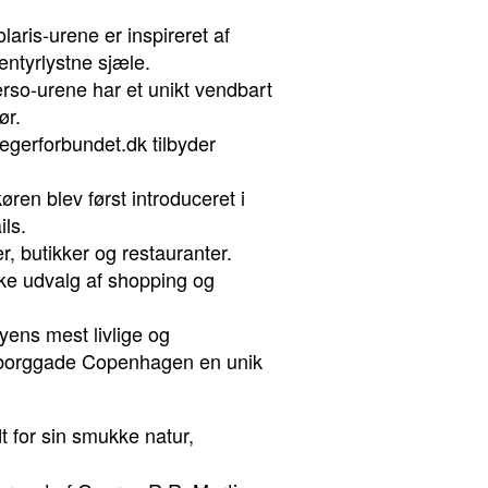
laris-urene er inspireret af
entyrlystne sjæle.
erso-urene har et unikt vendbart
ør.
egerforbundet.dk tilbyder
øren blev først introduceret i
ils.
, butikker og restauranter.
ikke udvalg af shopping og
ens mest livlige og
rsborggade Copenhagen en unik
 for sin smukke natur,