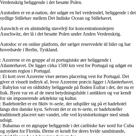
Verdenskrig beliggende i det besatte Polen.
Australien er en ø-nation, der udgør en hel verdensdel, beliggende i det
sydlige Stillehav mellem Det Indiske Ocean og Stillehavet.
Auswitch er en almindelig stavefejl for koncentrationslejren
Auschwitz, der lå i det besatte Polen under Anden Verdenskrig.
Autodoc er en online platform, der sælger reservedele til biler og har
hovedsæde i Berlin, Tyskland.
: Azorerne er en gruppe af ni portugisiske øer beliggende i
Atlanterhavet. De ligger cirka 1500 km vest for Portugal og udgør en
autonom region i Portugal.
: Et kort over Azorerne viser øernes placering vest for Portugal. Det
giver et visuelt indtryk af, hvor Azorerne præcis ligger i Atlanterhavet.
: Babylon var en oldtidsby beliggende på floden Eufrat i det, der nu er
Irak. Byen var en af de mest betydningsfulde i antikken og var kendt
for sin imponerende arkitektur og kultur.
: Badehotellet er en fiktiv tv-serie, der udspiller sig på et badehotel
langs den danske kyst. Selvom det er en tv-serie, er badehoteller
traditionelt placeret nær vandet, ofte ved kyststrækninger med smuk
udsigt.
: Bahamas er en øgruppe beliggende i det caribiske hav nord for Cuba
og sydøst for Florida. Øerne er kendt for deres hvide sandstrande,