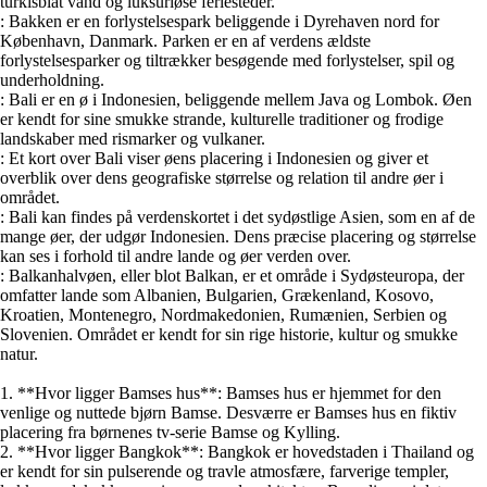
turkisblåt vand og luksuriøse feriesteder.
: Bakken er en forlystelsespark beliggende i Dyrehaven nord for
København, Danmark. Parken er en af verdens ældste
forlystelsesparker og tiltrækker besøgende med forlystelser, spil og
underholdning.
: Bali er en ø i Indonesien, beliggende mellem Java og Lombok. Øen
er kendt for sine smukke strande, kulturelle traditioner og frodige
landskaber med rismarker og vulkaner.
: Et kort over Bali viser øens placering i Indonesien og giver et
overblik over dens geografiske størrelse og relation til andre øer i
området.
: Bali kan findes på verdenskortet i det sydøstlige Asien, som en af de
mange øer, der udgør Indonesien. Dens præcise placering og størrelse
kan ses i forhold til andre lande og øer verden over.
: Balkanhalvøen, eller blot Balkan, er et område i Sydøsteuropa, der
omfatter lande som Albanien, Bulgarien, Grækenland, Kosovo,
Kroatien, Montenegro, Nordmakedonien, Rumænien, Serbien og
Slovenien. Området er kendt for sin rige historie, kultur og smukke
natur.
1. **Hvor ligger Bamses hus**: Bamses hus er hjemmet for den
venlige og nuttede bjørn Bamse. Desværre er Bamses hus en fiktiv
placering fra børnenes tv-serie Bamse og Kylling.
2. **Hvor ligger Bangkok**: Bangkok er hovedstaden i Thailand og
er kendt for sin pulserende og travle atmosfære, farverige templer,