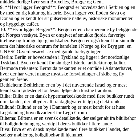
middelalderlige byer som Bruxelles, Brugge og Gent.
9. **Hvor ligger Beograd**: Beograd er hovedstaden i Serbien og en
by med en rig kultur og historie. Byen ligger ved floden Sava og
Donau og er kendt for sit pulserende natteliv, historiske monumenter
og hyggelige caféer.
10. **Hvor ligger Bergen**: Bergen er en charmerende by beliggende
på Norges vestkyst. Byen er omgivet af smukke fjorde, farverige
træhuse og frodige bjerglandskaber. Bergen er også kendt for sin rolle
som det historiske centrum for handelen i Norge og for Bryggen, en
UNESCO-verdensarvliste med gamle træbygninger.
Berlin: Berlin er hovedstaden i Tyskland og ligger i det nordøstlige
Tyskland. Byen er kendt for sin rige historie, arkitektur og kultur.
Bermuda trekanten: Bermuda trekanten er et område i Atlanterhavet,
hvor der har været mange mystiske forsvindinger af skibe og fly
gennem årene.
Bethlehem: Bethlehem er en by i det nuværende Israel og er mest
kendt som fødestedet for Jesus ifølge den kristne tradition.
Bilka: Bilka er en dansk hypermarkedskæde med flere butikker rundt
om i landet, der tilbyder alt fra dagligvarer til tøj og elektronik.
Billund: Billund er en by i Danmark og er mest kendt for at huse
Legoland og hovedkvarteret for Lego Group.
Biltema: Biltema er en svensk detailkæde, der sælger alt fra biltilbehør
til boligindretning og værktøj i deres butikker i flere lande.
Biva: Biva er en dansk møbelkæde med flere butikker i landet, der
sælger møbler og boligtilbehør til hjemmet.