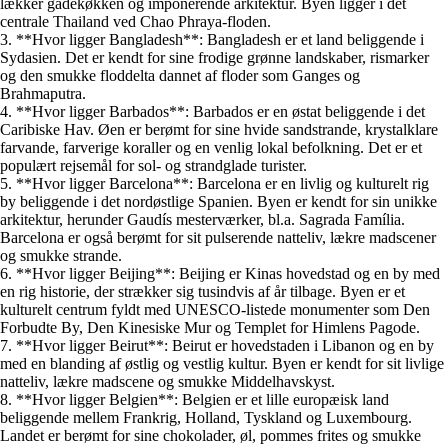
lækker gadekøkken og imponerende arkitektur. Byen ligger i det
centrale Thailand ved Chao Phraya-floden.
3. **Hvor ligger Bangladesh**: Bangladesh er et land beliggende i
Sydasien. Det er kendt for sine frodige grønne landskaber, rismarker
og den smukke floddelta dannet af floder som Ganges og
Brahmaputra.
4. **Hvor ligger Barbados**: Barbados er en østat beliggende i det
Caribiske Hav. Øen er berømt for sine hvide sandstrande, krystalklare
farvande, farverige koraller og en venlig lokal befolkning. Det er et
populært rejsemål for sol- og strandglade turister.
5. **Hvor ligger Barcelona**: Barcelona er en livlig og kulturelt rig
by beliggende i det nordøstlige Spanien. Byen er kendt for sin unikke
arkitektur, herunder Gaudís mesterværker, bl.a. Sagrada Família.
Barcelona er også berømt for sit pulserende natteliv, lækre madscener
og smukke strande.
6. **Hvor ligger Beijing**: Beijing er Kinas hovedstad og en by med
en rig historie, der strækker sig tusindvis af år tilbage. Byen er et
kulturelt centrum fyldt med UNESCO-listede monumenter som Den
Forbudte By, Den Kinesiske Mur og Templet for Himlens Pagode.
7. **Hvor ligger Beirut**: Beirut er hovedstaden i Libanon og en by
med en blanding af østlig og vestlig kultur. Byen er kendt for sit livlige
natteliv, lækre madscene og smukke Middelhavskyst.
8. **Hvor ligger Belgien**: Belgien er et lille europæisk land
beliggende mellem Frankrig, Holland, Tyskland og Luxembourg.
Landet er berømt for sine chokolader, øl, pommes frites og smukke