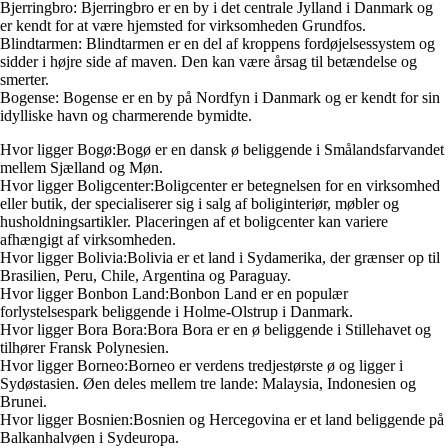
Bjerringbro: Bjerringbro er en by i det centrale Jylland i Danmark og
er kendt for at være hjemsted for virksomheden Grundfos.
Blindtarmen: Blindtarmen er en del af kroppens fordøjelsessystem og
sidder i højre side af maven. Den kan være årsag til betændelse og
smerter.
Bogense: Bogense er en by på Nordfyn i Danmark og er kendt for sin
idylliske havn og charmerende bymidte.
Hvor ligger Bogø:Bogø er en dansk ø beliggende i Smålandsfarvandet
mellem Sjælland og Møn.
Hvor ligger Boligcenter:Boligcenter er betegnelsen for en virksomhed
eller butik, der specialiserer sig i salg af boliginteriør, møbler og
husholdningsartikler. Placeringen af et boligcenter kan variere
afhængigt af virksomheden.
Hvor ligger Bolivia:Bolivia er et land i Sydamerika, der grænser op til
Brasilien, Peru, Chile, Argentina og Paraguay.
Hvor ligger Bonbon Land:Bonbon Land er en populær
forlystelsespark beliggende i Holme-Olstrup i Danmark.
Hvor ligger Bora Bora:Bora Bora er en ø beliggende i Stillehavet og
tilhører Fransk Polynesien.
Hvor ligger Borneo:Borneo er verdens tredjestørste ø og ligger i
Sydøstasien. Øen deles mellem tre lande: Malaysia, Indonesien og
Brunei.
Hvor ligger Bosnien:Bosnien og Hercegovina er et land beliggende på
Balkanhalvøen i Sydeuropa.