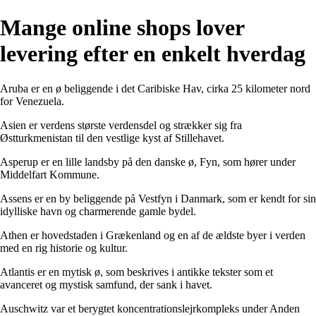
Mange online shops lover
levering efter en enkelt hverdag
Aruba er en ø beliggende i det Caribiske Hav, cirka 25 kilometer nord
for Venezuela.
Asien er verdens største verdensdel og strækker sig fra
Østturkmenistan til den vestlige kyst af Stillehavet.
Asperup er en lille landsby på den danske ø, Fyn, som hører under
Middelfart Kommune.
Assens er en by beliggende på Vestfyn i Danmark, som er kendt for sin
idylliske havn og charmerende gamle bydel.
Athen er hovedstaden i Grækenland og en af de ældste byer i verden
med en rig historie og kultur.
Atlantis er en mytisk ø, som beskrives i antikke tekster som et
avanceret og mystisk samfund, der sank i havet.
Auschwitz var et berygtet koncentrationslejrkompleks under Anden