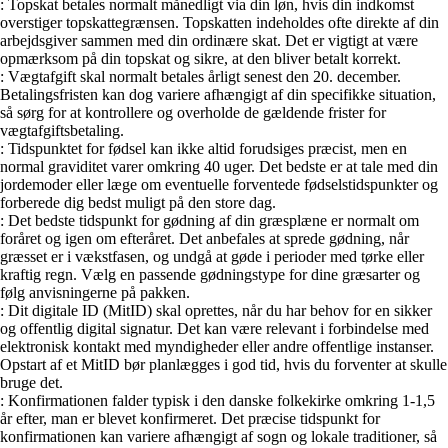
: Topskat betales normalt månedligt via din løn, hvis din indkomst
overstiger topskattegrænsen. Topskatten indeholdes ofte direkte af din
arbejdsgiver sammen med din ordinære skat. Det er vigtigt at være
opmærksom på din topskat og sikre, at den bliver betalt korrekt.
: Vægtafgift skal normalt betales årligt senest den 20. december.
Betalingsfristen kan dog variere afhængigt af din specifikke situation,
så sørg for at kontrollere og overholde de gældende frister for
vægtafgiftsbetaling.
: Tidspunktet for fødsel kan ikke altid forudsiges præcist, men en
normal graviditet varer omkring 40 uger. Det bedste er at tale med din
jordemoder eller læge om eventuelle forventede fødselstidspunkter og
forberede dig bedst muligt på den store dag.
: Det bedste tidspunkt for gødning af din græsplæne er normalt om
foråret og igen om efteråret. Det anbefales at sprede gødning, når
græsset er i vækstfasen, og undgå at gøde i perioder med tørke eller
kraftig regn. Vælg en passende gødningstype for dine græsarter og
følg anvisningerne på pakken.
: Dit digitale ID (MitID) skal oprettes, når du har behov for en sikker
og offentlig digital signatur. Det kan være relevant i forbindelse med
elektronisk kontakt med myndigheder eller andre offentlige instanser.
Opstart af et MitID bør planlægges i god tid, hvis du forventer at skulle
bruge det.
: Konfirmationen falder typisk i den danske folkekirke omkring 1-1,5
år efter, man er blevet konfirmeret. Det præcise tidspunkt for
konfirmationen kan variere afhængigt af sogn og lokale traditioner, så