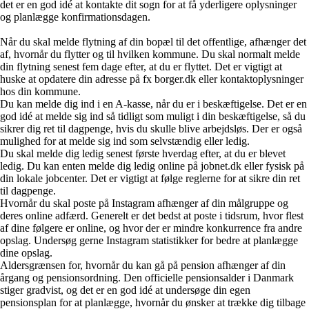
det er en god idé at kontakte dit sogn for at få yderligere oplysninger
og planlægge konfirmationsdagen.
Når du skal melde flytning af din bopæl til det offentlige, afhænger det
af, hvornår du flytter og til hvilken kommune. Du skal normalt melde
din flytning senest fem dage efter, at du er flyttet. Det er vigtigt at
huske at opdatere din adresse på fx borger.dk eller kontaktoplysninger
hos din kommune.
Du kan melde dig ind i en A-kasse, når du er i beskæftigelse. Det er en
god idé at melde sig ind så tidligt som muligt i din beskæftigelse, så du
sikrer dig ret til dagpenge, hvis du skulle blive arbejdsløs. Der er også
mulighed for at melde sig ind som selvstændig eller ledig.
Du skal melde dig ledig senest første hverdag efter, at du er blevet
ledig. Du kan enten melde dig ledig online på jobnet.dk eller fysisk på
din lokale jobcenter. Det er vigtigt at følge reglerne for at sikre din ret
til dagpenge.
Hvornår du skal poste på Instagram afhænger af din målgruppe og
deres online adfærd. Generelt er det bedst at poste i tidsrum, hvor flest
af dine følgere er online, og hvor der er mindre konkurrence fra andre
opslag. Undersøg gerne Instagram statistikker for bedre at planlægge
dine opslag.
Aldersgrænsen for, hvornår du kan gå på pension afhænger af din
årgang og pensionsordning. Den officielle pensionsalder i Danmark
stiger gradvist, og det er en god idé at undersøge din egen
pensionsplan for at planlægge, hvornår du ønsker at trække dig tilbage