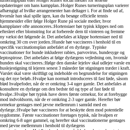
turneringsplan eller Holger Runes social medier for seneste
opdateringer om hans kampplan.
:Holger Runes turneringsplan varierer
afhængigt af hvilke arrangementer han deltager i. For at finde ud af,
hvornår han skal spille igen, kan du besøge officielle tennis
hjemmesider eller følge Holger Rune på sociale medier, hvor
kampplaner ofte annonceres.
:Hortensiaer bør typisk klippes ned om
efteråret efter blomstring for at forberede dem til vinteren og fremme
ny vækst det følgende år. Det anbefales at klippe hortensiaer ned til
omkring 30 cm over jorden.
:Hunde bør vaccineres i henhold til en
specifik vaccinationsplan anbefalet af en dyrlæge. Typiske
vaccinationer for hunde inkluderer rabies, parvovirus, hundesyge og
leptospirose. Det anbefales at følge dyrlægens vejledning om, hvornår
hunden skal vaccineres.
:Ifølge den danske lejelov skal udlejer varsle en
huslejestigning til lejeren senest 3 måneder før stigningen træder i kraft.
Varslet skal være skriftligt og indeholde en begrundelse for stigningen
og det nye beløb.
:Hvalpe kan normalt introduceres til fast føde, såsom
blød hvalpefoder, når de er omkring 3-4 uger gamle. Det anbefales at
konsultere en dyrlæge om den bedste tid og type af fast føde til
hvalpe.
:Hvalpe bør typisk have deres første ormekur, for at forebygge
mod indvoldsorm, når de er omkring 2-3 uger gamle. Herefter bør
ormekur gentages med jævne mellemrum i samråd med en
dyrlæge.
:Hvalpe bør vaccineres for at beskytte dem mod potentielle
sygdomme. Første vaccinationer foretages typisk, når hvalpen er
omkring 6-8 uger gammel, og herefter skal vaccinationerne gentages
med jævne mellemrum i henhold til dyrlægens