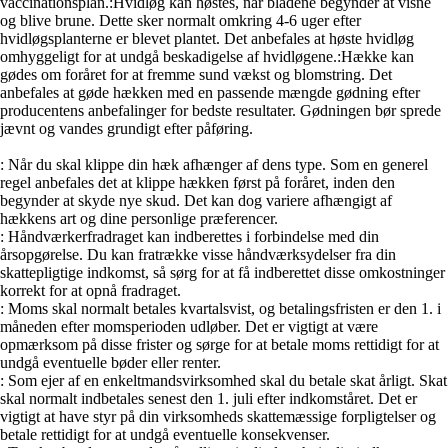
vaccinationsplan.
:Hvidløg kan høstes, når bladene begynder at visne
og blive brune. Dette sker normalt omkring 4-6 uger efter
hvidløgsplanterne er blevet plantet. Det anbefales at høste hvidløg
omhyggeligt for at undgå beskadigelse af hvidløgene.
:Hække kan
gødes om foråret for at fremme sund vækst og blomstring. Det
anbefales at gøde hækken med en passende mængde gødning efter
producentens anbefalinger for bedste resultater. Gødningen bør sprede
jævnt og vandes grundigt efter påføring.
: Når du skal klippe din hæk afhænger af dens type. Som en generel
regel anbefales det at klippe hækken først på foråret, inden den
begynder at skyde nye skud. Det kan dog variere afhængigt af
hækkens art og dine personlige præferencer.
: Håndværkerfradraget kan indberettes i forbindelse med din
årsopgørelse. Du kan fratrække visse håndværksydelser fra din
skattepligtige indkomst, så sørg for at få indberettet disse omkostninger
korrekt for at opnå fradraget.
: Moms skal normalt betales kvartalsvist, og betalingsfristen er den 1. i
måneden efter momsperioden udløber. Det er vigtigt at være
opmærksom på disse frister og sørge for at betale moms rettidigt for at
undgå eventuelle bøder eller renter.
: Som ejer af en enkeltmandsvirksomhed skal du betale skat årligt. Skat
skal normalt indbetales senest den 1. juli efter indkomståret. Det er
vigtigt at have styr på din virksomheds skattemæssige forpligtelser og
betale rettidigt for at undgå eventuelle konsekvenser.