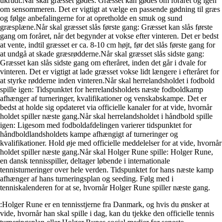
ukrudt.Når skal græsset gødes: Græsset kan gødes om foråret og igen
om sensommeren. Det er vigtigt at vælge en passende gødning til græs
og følge anbefalingerne for at opretholde en smuk og sund
græsplæne.Når skal græsset slås første gang: Græsset kan slås første
gang om foråret, når det begynder at vokse efter vinteren. Det er bedst
at vente, indtil græsset er ca. 8-10 cm højt, før det slås første gang for
at undgå at skade græsrødderne.Når skal græsset slås sidste gang:
Græsset kan slås sidste gang om efteråret, inden det går i dvale for
vinteren. Det er vigtigt at lade græsset vokse lidt længere i efteråret for
at styrke rødderne inden vinteren.Når skal herrelandsholdet i fodbold
spille igen: Tidspunktet for herrelandsholdets næste fodboldkamp
afhænger af turneringer, kvalifikationer og venskabskampe. Det er
bedst at holde sig opdateret via officielle kanaler for at vide, hvornår
holdet spiller næste gang.Når skal herrelandsholdet i håndbold spille
igen: Ligesom med fodboldafdelingen varierer tidspunktet for
håndboldlandsholdets kampe afhængigt af turneringer og
kvalifikationer. Hold øje med officielle meddelelser for at vide, hvornår
holdet spiller næste gang.Når skal Holger Rune spille: Holger Rune,
en dansk tennisspiller, deltager løbende i internationale
tennisturneringer over hele verden. Tidspunktet for hans næste kamp
afhænger af hans turneringsplan og seeding. Følg med i
tenniskalenderen for at se, hvornår Holger Rune spiller næste gang.
:Holger Rune er en tennisstjerne fra Danmark, og hvis du ønsker at
vide, hvornår han skal spille i dag, kan du tjekke den officielle tennis