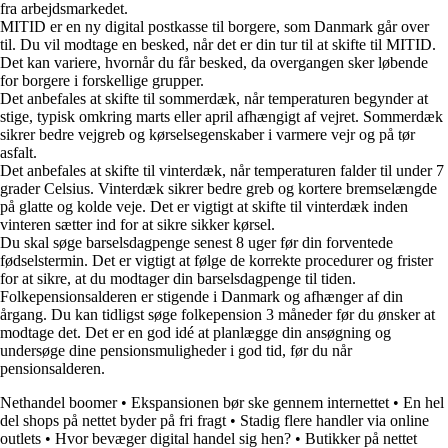
fra arbejdsmarkedet.
MITID er en ny digital postkasse til borgere, som Danmark går over
til. Du vil modtage en besked, når det er din tur til at skifte til MITID.
Det kan variere, hvornår du får besked, da overgangen sker løbende
for borgere i forskellige grupper.
Det anbefales at skifte til sommerdæk, når temperaturen begynder at
stige, typisk omkring marts eller april afhængigt af vejret. Sommerdæk
sikrer bedre vejgreb og kørselsegenskaber i varmere vejr og på tør
asfalt.
Det anbefales at skifte til vinterdæk, når temperaturen falder til under 7
grader Celsius. Vinterdæk sikrer bedre greb og kortere bremselængde
på glatte og kolde veje. Det er vigtigt at skifte til vinterdæk inden
vinteren sætter ind for at sikre sikker kørsel.
Du skal søge barselsdagpenge senest 8 uger før din forventede
fødselstermin. Det er vigtigt at følge de korrekte procedurer og frister
for at sikre, at du modtager din barselsdagpenge til tiden.
Folkepensionsalderen er stigende i Danmark og afhænger af din
årgang. Du kan tidligst søge folkepension 3 måneder før du ønsker at
modtage det. Det er en god idé at planlægge din ansøgning og
undersøge dine pensionsmuligheder i god tid, før du når
pensionsalderen.
Nethandel boomer
•
Ekspansionen bør ske gennem internettet
•
En hel
del shops på nettet byder på fri fragt
•
Stadig flere handler via online
outlets
•
Hvor bevæger digital handel sig hen?
•
Butikker på nettet