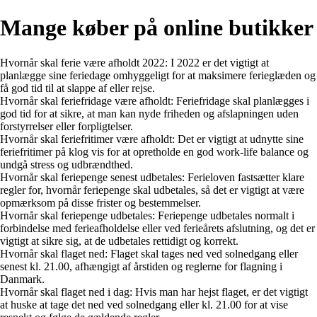
Mange køber på online butikker
Hvornår skal ferie være afholdt 2022: I 2022 er det vigtigt at
planlægge sine feriedage omhyggeligt for at maksimere ferieglæden og
få god tid til at slappe af eller rejse.
Hvornår skal feriefridage være afholdt: Feriefridage skal planlægges i
god tid for at sikre, at man kan nyde friheden og afslapningen uden
forstyrrelser eller forpligtelser.
Hvornår skal feriefritimer være afholdt: Det er vigtigt at udnytte sine
feriefritimer på klog vis for at opretholde en god work-life balance og
undgå stress og udbrændthed.
Hvornår skal feriepenge senest udbetales: Ferieloven fastsætter klare
regler for, hvornår feriepenge skal udbetales, så det er vigtigt at være
opmærksom på disse frister og bestemmelser.
Hvornår skal feriepenge udbetales: Feriepenge udbetales normalt i
forbindelse med ferieafholdelse eller ved ferieårets afslutning, og det er
vigtigt at sikre sig, at de udbetales rettidigt og korrekt.
Hvornår skal flaget ned: Flaget skal tages ned ved solnedgang eller
senest kl. 21.00, afhængigt af årstiden og reglerne for flagning i
Danmark.
Hvornår skal flaget ned i dag: Hvis man har hejst flaget, er det vigtigt
at huske at tage det ned ved solnedgang eller kl. 21.00 for at vise