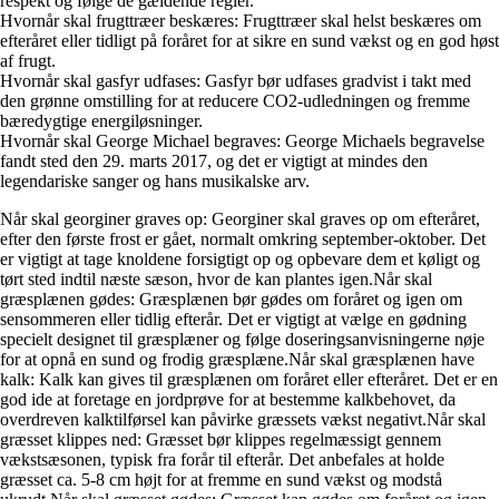
respekt og følge de gældende regler.
Hvornår skal frugttræer beskæres: Frugttræer skal helst beskæres om
efteråret eller tidligt på foråret for at sikre en sund vækst og en god høst
af frugt.
Hvornår skal gasfyr udfases: Gasfyr bør udfases gradvist i takt med
den grønne omstilling for at reducere CO2-udledningen og fremme
bæredygtige energiløsninger.
Hvornår skal George Michael begraves: George Michaels begravelse
fandt sted den 29. marts 2017, og det er vigtigt at mindes den
legendariske sanger og hans musikalske arv.
Når skal georginer graves op: Georginer skal graves op om efteråret,
efter den første frost er gået, normalt omkring september-oktober. Det
er vigtigt at tage knoldene forsigtigt op og opbevare dem et køligt og
tørt sted indtil næste sæson, hvor de kan plantes igen.Når skal
græsplænen gødes: Græsplænen bør gødes om foråret og igen om
sensommeren eller tidlig efterår. Det er vigtigt at vælge en gødning
specielt designet til græsplæner og følge doseringsanvisningerne nøje
for at opnå en sund og frodig græsplæne.Når skal græsplænen have
kalk: Kalk kan gives til græsplænen om foråret eller efteråret. Det er en
god ide at foretage en jordprøve for at bestemme kalkbehovet, da
overdreven kalktilførsel kan påvirke græssets vækst negativt.Når skal
græsset klippes ned: Græsset bør klippes regelmæssigt gennem
vækstsæsonen, typisk fra forår til efterår. Det anbefales at holde
græsset ca. 5-8 cm højt for at fremme en sund vækst og modstå