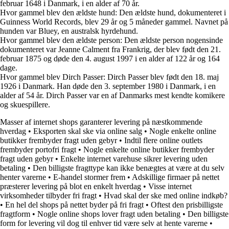
februar 1648 i Danmark, i en alder af 70 år.
Hvor gammel blev den ældste hund: Den ældste hund, dokumenteret i
Guinness World Records, blev 29 år og 5 måneder gammel. Navnet på
hunden var Bluey, en australsk hyrdehund.
Hvor gammel blev den ældste person: Den ældste person nogensinde
dokumenteret var Jeanne Calment fra Frankrig, der blev født den 21.
februar 1875 og døde den 4. august 1997 i en alder af 122 år og 164
dage.
Hvor gammel blev Dirch Passer: Dirch Passer blev født den 18. maj
1926 i Danmark. Han døde den 3. september 1980 i Danmark, i en
alder af 54 år. Dirch Passer var en af Danmarks mest kendte komikere
og skuespillere.
Masser af internet shops garanterer levering på næstkommende
hverdag
•
Eksporten skal ske via online salg
•
Nogle enkelte online
butikker frembyder fragt uden gebyr
•
Indtil flere online outlets
frembyder portofri fragt
•
Nogle enkelte online butikker frembyder
fragt uden gebyr
•
Enkelte internet varehuse sikrer levering uden
betaling
•
Den billigste fragttype kan ikke benægtes at være at du selv
henter varerne
•
E-handel stormer frem
•
Adskillige firmaer på nettet
præsterer levering på blot en enkelt hverdag
•
Visse internet
virksomheder tilbyder fri fragt
•
Hvad skal der ske med online indkøb?
•
En hel del shops på nettet byder på fri fragt
•
Oftest den prisbilligste
fragtform
•
Nogle online shops lover fragt uden betaling
•
Den billigste
form for levering vil dog til enhver tid være selv at hente varerne
•