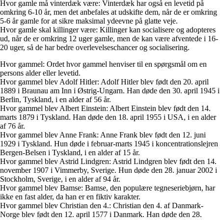
Hvor gamle må vinterdæk være: Vinterdæk har også en levetid på
omkring 6-10 år, men det anbefales at udskifte dem, når de er omkring
5-6 år gamle for at sikre maksimal ydeevne på glatte veje.
Hvor gamle skal killinger være: Killinger kan socialisere og adopteres
ud, når de er omkring 12 uger gamle, men de kan være afventede i 16-
20 uger, så de har bedre overlevelseschancer og socialisering.
Hvor gammel: Ordet hvor gammel henviser til en spørgsmål om en
persons alder eller levetid.
Hvor gammel blev Adolf Hitler: Adolf Hitler blev født den 20. april
1889 i Braunau am Inn i Østrig-Ungarn. Han døde den 30. april 1945 i
Berlin, Tyskland, i en alder af 56 år.
Hvor gammel blev Albert Einstein: Albert Einstein blev født den 14.
marts 1879 i Tyskland. Han døde den 18. april 1955 i USA, i en alder
af 76 år.
Hvor gammel blev Anne Frank: Anne Frank blev født den 12. juni
1929 i Tyskland. Hun døde i februar-marts 1945 i koncentrationslejren
Bergen-Belsen i Tyskland, i en alder af 15 år.
Hvor gammel blev Astrid Lindgren: Astrid Lindgren blev født den 14.
november 1907 i Vimmerby, Sverige. Hun døde den 28. januar 2002 i
Stockholm, Sverige, i en alder af 94 år.
Hvor gammel blev Bamse: Bamse, den populære tegneseriebjørn, har
ikke en fast alder, da han er en fiktiv karakter.
Hvor gammel blev Christian den 4.: Christian den 4. af Danmark-
Norge blev født den 12. april 1577 i Danmark. Han døde den 28.