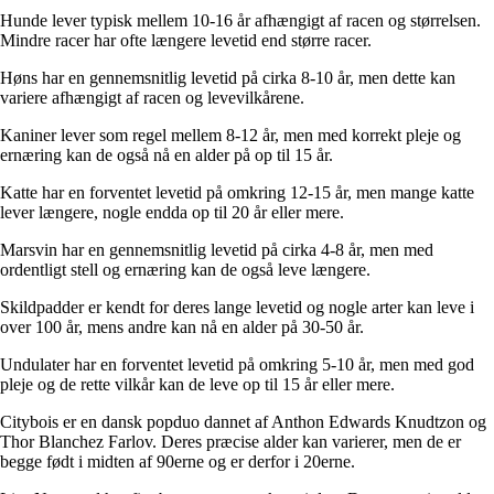
Hunde lever typisk mellem 10-16 år afhængigt af racen og størrelsen.
Mindre racer har ofte længere levetid end større racer.
Høns har en gennemsnitlig levetid på cirka 8-10 år, men dette kan
variere afhængigt af racen og levevilkårene.
Kaniner lever som regel mellem 8-12 år, men med korrekt pleje og
ernæring kan de også nå en alder på op til 15 år.
Katte har en forventet levetid på omkring 12-15 år, men mange katte
lever længere, nogle endda op til 20 år eller mere.
Marsvin har en gennemsnitlig levetid på cirka 4-8 år, men med
ordentligt stell og ernæring kan de også leve længere.
Skildpadder er kendt for deres lange levetid og nogle arter kan leve i
over 100 år, mens andre kan nå en alder på 30-50 år.
Undulater har en forventet levetid på omkring 5-10 år, men med god
pleje og de rette vilkår kan de leve op til 15 år eller mere.
Citybois er en dansk popduo dannet af Anthon Edwards Knudtzon og
Thor Blanchez Farlov. Deres præcise alder kan varierer, men de er
begge født i midten af 90erne og er derfor i 20erne.