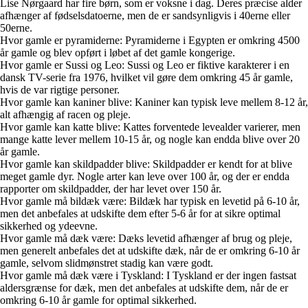
Lise Nørgaard har fire børn, som er voksne i dag. Deres præcise alder
afhænger af fødselsdatoerne, men de er sandsynligvis i 40erne eller
50erne.
Hvor gamle er pyramiderne: Pyramiderne i Egypten er omkring 4500
år gamle og blev opført i løbet af det gamle kongerige.
Hvor gamle er Sussi og Leo: Sussi og Leo er fiktive karakterer i en
dansk TV-serie fra 1976, hvilket vil gøre dem omkring 45 år gamle,
hvis de var rigtige personer.
Hvor gamle kan kaniner blive: Kaniner kan typisk leve mellem 8-12 år,
alt afhængig af racen og pleje.
Hvor gamle kan katte blive: Kattes forventede levealder varierer, men
mange katte lever mellem 10-15 år, og nogle kan endda blive over 20
år gamle.
Hvor gamle kan skildpadder blive: Skildpadder er kendt for at blive
meget gamle dyr. Nogle arter kan leve over 100 år, og der er endda
rapporter om skildpadder, der har levet over 150 år.
Hvor gamle må bildæk være: Bildæk har typisk en levetid på 6-10 år,
men det anbefales at udskifte dem efter 5-6 år for at sikre optimal
sikkerhed og ydeevne.
Hvor gamle må dæk være: Dæks levetid afhænger af brug og pleje,
men generelt anbefales det at udskifte dæk, når de er omkring 6-10 år
gamle, selvom slidmønstret stadig kan være godt.
Hvor gamle må dæk være i Tyskland: I Tyskland er der ingen fastsat
aldersgrænse for dæk, men det anbefales at udskifte dem, når de er
omkring 6-10 år gamle for optimal sikkerhed.