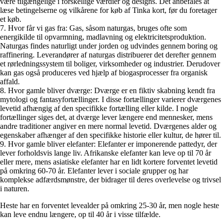
være tilgængelige i forskellige værdier og designs. Det anbefales at
læse betingelserne og vilkårene for køb af Tinka kort, før du foretager
et køb.
7. Hvor får vi gas fra: Gas, såsom naturgas, bruges ofte som
energikilde til opvarmning, madlavning og elektricitetsproduktion.
Naturgas findes naturligt under jorden og udvindes gennem boring og
raffinering. Leverandører af naturgas distribuerer det derefter gennem
et rørledningssystem til boliger, virksomheder og industrier. Derudover
kan gas også produceres ved hjælp af biogasprocesser fra organisk
affald.
8. Hvor gamle bliver dværge: Dværge er en fiktiv skabning kendt fra
mytologi og fantasyfortællinger. I disse fortællinger varierer dværgenes
levetid afhængig af den specifikke fortælling eller kilde. I nogle
fortællinger siges det, at dværge lever længere end mennesker, mens
andre traditioner angiver en mere normal levetid. Dværgenes alder og
egenskaber afhænger af den specifikke historie eller kultur, de hører til.
9. Hvor gamle bliver elefanter: Elefanter er imponerende pattedyr, der
lever forholdsvis lange liv. Afrikanske elefanter kan leve op til 70 år
eller mere, mens asiatiske elefanter har en lidt kortere forventet levetid
på omkring 60-70 år. Elefanter lever i sociale grupper og har
komplekse adfærdsmønstre, der bidrager til deres overlevelse og trivsel
i naturen.
Heste har en forventet levealder på omkring 25-30 år, men nogle heste
kan leve endnu længere, op til 40 år i visse tilfælde.