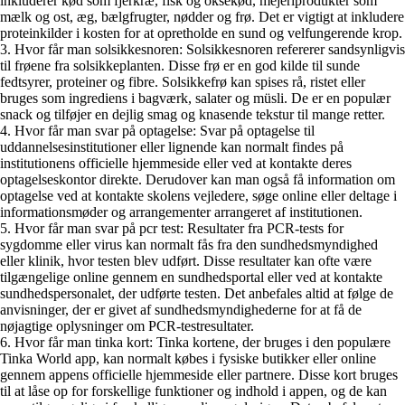
inkluderer kød som fjerkræ, fisk og oksekød, mejeriprodukter som
mælk og ost, æg, bælgfrugter, nødder og frø. Det er vigtigt at inkludere
proteinkilder i kosten for at opretholde en sund og velfungerende krop.
3. Hvor får man solsikkesnoren: Solsikkesnoren refererer sandsynligvis
til frøene fra solsikkeplanten. Disse frø er en god kilde til sunde
fedtsyrer, proteiner og fibre. Solsikkefrø kan spises rå, ristet eller
bruges som ingrediens i bagværk, salater og müsli. De er en populær
snack og tilføjer en dejlig smag og knasende tekstur til mange retter.
4. Hvor får man svar på optagelse: Svar på optagelse til
uddannelsesinstitutioner eller lignende kan normalt findes på
institutionens officielle hjemmeside eller ved at kontakte deres
optagelseskontor direkte. Derudover kan man også få information om
optagelse ved at kontakte skolens vejledere, søge online eller deltage i
informationsmøder og arrangementer arrangeret af institutionen.
5. Hvor får man svar på pcr test: Resultater fra PCR-tests for
sygdomme eller virus kan normalt fås fra den sundhedsmyndighed
eller klinik, hvor testen blev udført. Disse resultater kan ofte være
tilgængelige online gennem en sundhedsportal eller ved at kontakte
sundhedspersonalet, der udførte testen. Det anbefales altid at følge de
anvisninger, der er givet af sundhedsmyndighederne for at få de
nøjagtige oplysninger om PCR-testresultater.
6. Hvor får man tinka kort: Tinka kortene, der bruges i den populære
Tinka World app, kan normalt købes i fysiske butikker eller online
gennem appens officielle hjemmeside eller partnere. Disse kort bruges
til at låse op for forskellige funktioner og indhold i appen, og de kan