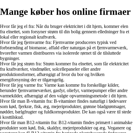
Mange køber hos online firmaer
Hvor får jeg el fra: Når du bruger elektricitet i dit hjem, kommer elen
fra elnettet, som forsyner strøm til din bolig gennem elledninger fra et
lokal eller regionalt kraftværk.
Hvor får jeg fjernvarme fra: Fjernvarme produceres typisk ved
forbrænding af biomasse, affald eller naturgas på et fjernvarmeværk,
hvorefter varmen distribueres via isolerede rørnet til de tilsluttede
bygninger.
Hvor får jeg strøm fra: Strøm kommer fra elnettet, som får elektricitet
fra kraftværker, vindmøller, solcellepaneler eller andre
produktionsformer, afhængigt af hvor du bor og hvilken
energiforsyning der er tilgængelig.
Hvor får jeg varme fra: Varme kan komme fra forskellige kilder,
herunder fjernvarmeværker, gasfyr, oliefyr, varmepumper eller andre
varmekilder, afhængigt af den valgte opvarmningsmetode i dit hjem.
Hvor får man B-vitamin fra: B-vitaminer findes naturligt i fødevarer
som kød, fjerkræ, fisk, æg, mejeriprodukter, grønne bladgrøntsager,
nødder, bælgfrugter og fuldkornsprodukter. De kan også være til stede
i kosttilskud.
Hvor får man B12-vitamin fra: B12-vitamin findes primært i animalske
produkter som kød, fisk, skaldyr, mejeriprodukter og æg. Veganere og