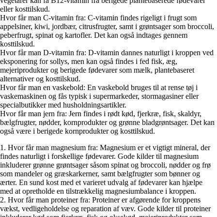
vegetarer kan få B12-vitamin fra berigede plantebaserede fødevarer
eller kosttilskud.
Hvor får man C-vitamin fra: C-vitamin findes rigeligt i frugt som
appelsiner, kiwi, jordbær, citrusfrugter, samt i grøntsager som broccoli,
peberfrugt, spinat og kartofler. Det kan også indtages gennem
kosttilskud.
Hvor får man D-vitamin fra: D-vitamin dannes naturligt i kroppen ved
eksponering for sollys, men kan også findes i fed fisk, æg,
mejeriprodukter og berigede fødevarer som mælk, plantebaseret
alternativer og kosttilskud.
Hvor får man en vaskebold: En vaskebold bruges til at rense tøj i
vaskemaskinen og fås typisk i supermarkeder, stormagasiner eller
specialbutikker med husholdningsartikler.
Hvor får man jern fra: Jern findes i rødt kød, fjerkræ, fisk, skaldyr,
bælgfrugter, nødder, kornprodukter og grønne bladgrøntsager. Det kan
også være i berigede kornprodukter og kosttilskud.
1. Hvor får man magnesium fra: Magnesium er et vigtigt mineral, der
findes naturligt i forskellige fødevarer. Gode kilder til magnesium
inkluderer grønne grøntsager såsom spinat og broccoli, nødder og frø
som mandeler og græskarkerner, samt bælgfrugter som bønner og
ærter. En sund kost med et varieret udvalg af fødevarer kan hjælpe
med at opretholde en tilstrækkelig magnesiumbalance i kroppen.
2. Hvor får man proteiner fra: Proteiner er afgørende for kroppens
vækst, vedligeholdelse og reparation af væv. Gode kilder til proteiner