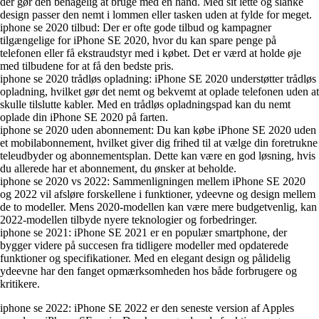
der gør den behagelig at bruge med en hånd. Med sit lette og slanke
design passer den nemt i lommen eller tasken uden at fylde for meget.
iphone se 2020 tilbud: Der er ofte gode tilbud og kampagner
tilgængelige for iPhone SE 2020, hvor du kan spare penge på
telefonen eller få ekstraudstyr med i købet. Det er værd at holde øje
med tilbudene for at få den bedste pris.
iphone se 2020 trådløs opladning: iPhone SE 2020 understøtter trådløs
opladning, hvilket gør det nemt og bekvemt at oplade telefonen uden at
skulle tilslutte kabler. Med en trådløs opladningspad kan du nemt
oplade din iPhone SE 2020 på farten.
iphone se 2020 uden abonnement: Du kan købe iPhone SE 2020 uden
et mobilabonnement, hvilket giver dig frihed til at vælge din foretrukne
teleudbyder og abonnementsplan. Dette kan være en god løsning, hvis
du allerede har et abonnement, du ønsker at beholde.
iphone se 2020 vs 2022: Sammenligningen mellem iPhone SE 2020
og 2022 vil afsløre forskellene i funktioner, ydeevne og design mellem
de to modeller. Mens 2020-modellen kan være mere budgetvenlig, kan
2022-modellen tilbyde nyere teknologier og forbedringer.
iphone se 2021: iPhone SE 2021 er en populær smartphone, der
bygger videre på succesen fra tidligere modeller med opdaterede
funktioner og specifikationer. Med en elegant design og pålidelig
ydeevne har den fanget opmærksomheden hos både forbrugere og
kritikere.
iphone se 2022: iPhone SE 2022 er den seneste version af Apples