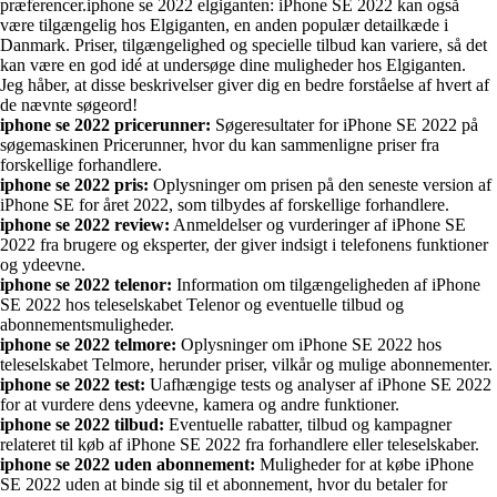
præferencer.iphone se 2022 elgiganten: iPhone SE 2022 kan også
være tilgængelig hos Elgiganten, en anden populær detailkæde i
Danmark. Priser, tilgængelighed og specielle tilbud kan variere, så det
kan være en god idé at undersøge dine muligheder hos Elgiganten.
Jeg håber, at disse beskrivelser giver dig en bedre forståelse af hvert af
de nævnte søgeord!
iphone se 2022 pricerunner:
Søgeresultater for iPhone SE 2022 på
søgemaskinen Pricerunner, hvor du kan sammenligne priser fra
forskellige forhandlere.
iphone se 2022 pris:
Oplysninger om prisen på den seneste version af
iPhone SE for året 2022, som tilbydes af forskellige forhandlere.
iphone se 2022 review:
Anmeldelser og vurderinger af iPhone SE
2022 fra brugere og eksperter, der giver indsigt i telefonens funktioner
og ydeevne.
iphone se 2022 telenor:
Information om tilgængeligheden af iPhone
SE 2022 hos teleselskabet Telenor og eventuelle tilbud og
abonnementsmuligheder.
iphone se 2022 telmore:
Oplysninger om iPhone SE 2022 hos
teleselskabet Telmore, herunder priser, vilkår og mulige abonnementer.
iphone se 2022 test:
Uafhængige tests og analyser af iPhone SE 2022
for at vurdere dens ydeevne, kamera og andre funktioner.
iphone se 2022 tilbud:
Eventuelle rabatter, tilbud og kampagner
relateret til køb af iPhone SE 2022 fra forhandlere eller teleselskaber.
iphone se 2022 uden abonnement:
Muligheder for at købe iPhone
SE 2022 uden at binde sig til et abonnement, hvor du betaler for