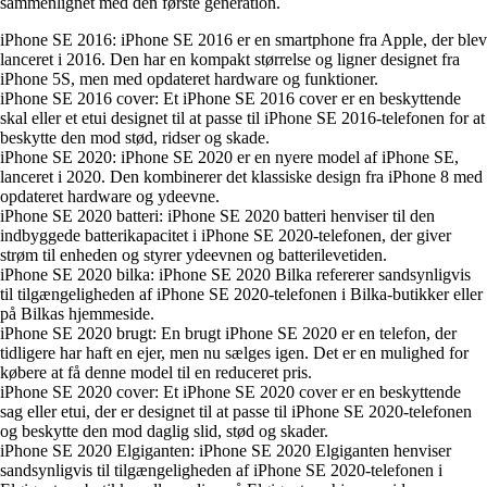
sammenlignet med den første generation.
iPhone SE 2016: iPhone SE 2016 er en smartphone fra Apple, der blev
lanceret i 2016. Den har en kompakt størrelse og ligner designet fra
iPhone 5S, men med opdateret hardware og funktioner.
iPhone SE 2016 cover: Et iPhone SE 2016 cover er en beskyttende
skal eller et etui designet til at passe til iPhone SE 2016-telefonen for at
beskytte den mod stød, ridser og skade.
iPhone SE 2020: iPhone SE 2020 er en nyere model af iPhone SE,
lanceret i 2020. Den kombinerer det klassiske design fra iPhone 8 med
opdateret hardware og ydeevne.
iPhone SE 2020 batteri: iPhone SE 2020 batteri henviser til den
indbyggede batterikapacitet i iPhone SE 2020-telefonen, der giver
strøm til enheden og styrer ydeevnen og batterilevetiden.
iPhone SE 2020 bilka: iPhone SE 2020 Bilka refererer sandsynligvis
til tilgængeligheden af iPhone SE 2020-telefonen i Bilka-butikker eller
på Bilkas hjemmeside.
iPhone SE 2020 brugt: En brugt iPhone SE 2020 er en telefon, der
tidligere har haft en ejer, men nu sælges igen. Det er en mulighed for
købere at få denne model til en reduceret pris.
iPhone SE 2020 cover: Et iPhone SE 2020 cover er en beskyttende
sag eller etui, der er designet til at passe til iPhone SE 2020-telefonen
og beskytte den mod daglig slid, stød og skader.
iPhone SE 2020 Elgiganten: iPhone SE 2020 Elgiganten henviser
sandsynligvis til tilgængeligheden af iPhone SE 2020-telefonen i