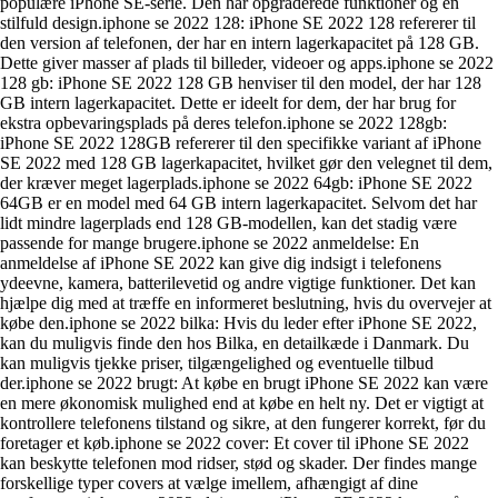
populære iPhone SE-serie. Den har opgraderede funktioner og en
stilfuld design.iphone se 2022 128: iPhone SE 2022 128 refererer til
den version af telefonen, der har en intern lagerkapacitet på 128 GB.
Dette giver masser af plads til billeder, videoer og apps.iphone se 2022
128 gb: iPhone SE 2022 128 GB henviser til den model, der har 128
GB intern lagerkapacitet. Dette er ideelt for dem, der har brug for
ekstra opbevaringsplads på deres telefon.iphone se 2022 128gb:
iPhone SE 2022 128GB refererer til den specifikke variant af iPhone
SE 2022 med 128 GB lagerkapacitet, hvilket gør den velegnet til dem,
der kræver meget lagerplads.iphone se 2022 64gb: iPhone SE 2022
64GB er en model med 64 GB intern lagerkapacitet. Selvom det har
lidt mindre lagerplads end 128 GB-modellen, kan det stadig være
passende for mange brugere.iphone se 2022 anmeldelse: En
anmeldelse af iPhone SE 2022 kan give dig indsigt i telefonens
ydeevne, kamera, batterilevetid og andre vigtige funktioner. Det kan
hjælpe dig med at træffe en informeret beslutning, hvis du overvejer at
købe den.iphone se 2022 bilka: Hvis du leder efter iPhone SE 2022,
kan du muligvis finde den hos Bilka, en detailkæde i Danmark. Du
kan muligvis tjekke priser, tilgængelighed og eventuelle tilbud
der.iphone se 2022 brugt: At købe en brugt iPhone SE 2022 kan være
en mere økonomisk mulighed end at købe en helt ny. Det er vigtigt at
kontrollere telefonens tilstand og sikre, at den fungerer korrekt, før du
foretager et køb.iphone se 2022 cover: Et cover til iPhone SE 2022
kan beskytte telefonen mod ridser, stød og skader. Der findes mange
forskellige typer covers at vælge imellem, afhængigt af dine