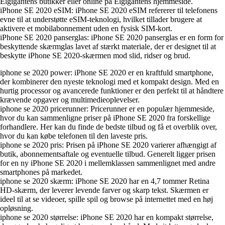
Elgigantens butikker eller online på Elgigantens hjemmeside.
iPhone SE 2020 eSIM: iPhone SE 2020 eSIM refererer til telefonens
evne til at understøtte eSIM-teknologi, hvilket tillader brugere at
aktivere et mobilabonnement uden en fysisk SIM-kort.
iPhone SE 2020 panserglas: iPhone SE 2020 panserglas er en form for
beskyttende skærmglas lavet af stærkt materiale, der er designet til at
beskytte iPhone SE 2020-skærmen mod slid, ridser og brud.
iphone se 2020 power: iPhone SE 2020 er en kraftfuld smartphone,
der kombinerer den nyeste teknologi med et kompakt design. Med en
hurtig processor og avancerede funktioner er den perfekt til at håndtere
krævende opgaver og multimedieoplevelser.
iphone se 2020 pricerunner: Pricerunner er en populær hjemmeside,
hvor du kan sammenligne priser på iPhone SE 2020 fra forskellige
forhandlere. Her kan du finde de bedste tilbud og få et overblik over,
hvor du kan købe telefonen til den laveste pris.
iphone se 2020 pris: Prisen på iPhone SE 2020 varierer afhængigt af
butik, abonnementsaftale og eventuelle tilbud. Generelt ligger prisen
for en ny iPhone SE 2020 i mellemklassen sammenlignet med andre
smartphones på markedet.
iphone se 2020 skærm: iPhone SE 2020 har en 4,7 tommer Retina
HD-skærm, der leverer levende farver og skarp tekst. Skærmen er
ideel til at se videoer, spille spil og browse på internettet med en høj
opløsning.
iphone se 2020 størrelse: iPhone SE 2020 har en kompakt størrelse,