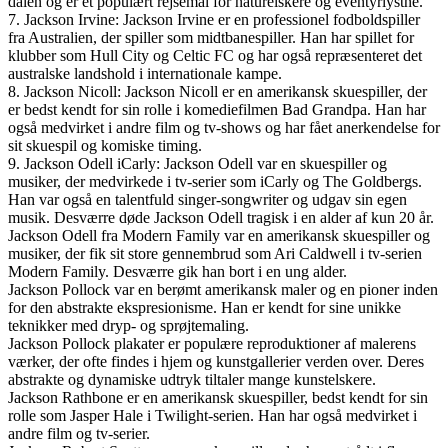
dalen og er et populært rejsemål for naturelskere og eventyrlystne.
7. Jackson Irvine: Jackson Irvine er en professionel fodboldspiller
fra Australien, der spiller som midtbanespiller. Han har spillet for
klubber som Hull City og Celtic FC og har også repræsenteret det
australske landshold i internationale kampe.
8. Jackson Nicoll: Jackson Nicoll er en amerikansk skuespiller, der
er bedst kendt for sin rolle i komediefilmen Bad Grandpa. Han har
også medvirket i andre film og tv-shows og har fået anerkendelse for
sit skuespil og komiske timing.
9. Jackson Odell iCarly: Jackson Odell var en skuespiller og
musiker, der medvirkede i tv-serier som iCarly og The Goldbergs.
Han var også en talentfuld singer-songwriter og udgav sin egen
musik. Desværre døde Jackson Odell tragisk i en alder af kun 20 år.
Jackson Odell fra Modern Family var en amerikansk skuespiller og
musiker, der fik sit store gennembrud som Ari Caldwell i tv-serien
Modern Family. Desværre gik han bort i en ung alder.
Jackson Pollock var en berømt amerikansk maler og en pioner inden
for den abstrakte ekspresionisme. Han er kendt for sine unikke
teknikker med dryp- og sprøjtemaling.
Jackson Pollock plakater er populære reproduktioner af malerens
værker, der ofte findes i hjem og kunstgallerier verden over. Deres
abstrakte og dynamiske udtryk tiltaler mange kunstelskere.
Jackson Rathbone er en amerikansk skuespiller, bedst kendt for sin
rolle som Jasper Hale i Twilight-serien. Han har også medvirket i
andre film og tv-serier.