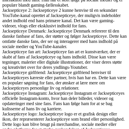
populær blandt gaming-fællesskabet.
Jacksepticeye 2: Jacksepticeye 2 kunne henvise til en sekundær
YouTube-kanal oprettet af Jacksepticeye, der muligvis indeholder
andet indhold end hans primære kanal. Det kan være gaming-
videoer, vlogs eller eksklusivt indhold for fans.
Jacksepticeye Denmark: Jacksepticeye Denmark refererer til den
danske fanbase af fans, der støtter og følger Jacksepticeye. Dette kan
omfatte danske fans, der ser og interagerer med hans indhold på
sociale medier og YouTube-kanaler.
Jacksepticeye fan art: Jacksepticeye fan art er kunstværker, der er
skabt af fans af Jacksepticeye og hans indhold. Disse kan være
tegninger, malerier eller digitale illustrationer, der viser deres støtte
og kreativitet over for deres yndlings-Youtuber.
Jacksepticeye girlfriend: Jacksepticeye girlfriend henviser til
Jacksepticeyes kæreste eller partner, hvis han har en. Dette kan være
en populær søgning for fans, der ønsker at lære mere om
Jacksepticeyes personlige liv og relationer.
Jacksepticeye Instagram: Jacksepticeye Instagram er Jacksepticeyes
officielle Instagram-konto, hvor han deler billeder, videoer og
opdateringer med sine fans. Fans kan følge ham for at se bag
kulisserne af hans liv og karriere.
Jacksepticeye logo: Jacksepticeye logo er et grafisk design eller
ikon, der repræsenterer Jacksepticeye som brand eller personlighed.
Dette logo kan blive brugt på merchandise, sociale medier eller