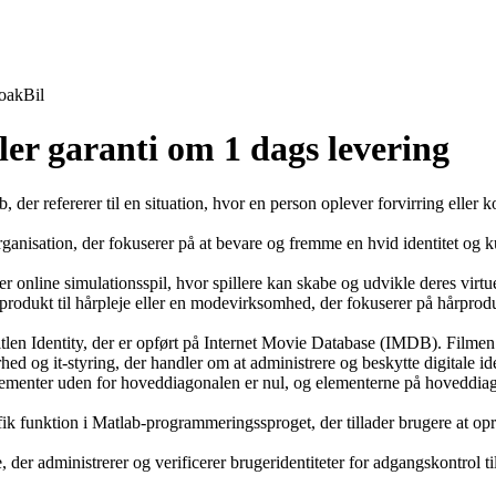
oak
Bil
ler garanti om 1 dags levering
, der refererer til en situation, hvor en person oplever forvirring eller k
ganisation, der fokuserer på at bevare og fremme en hvid identitet og kul
line simulationsspil, hvor spillere kan skabe og udvikle deres virtuell
 et produkt til hårpleje eller en modevirksomhed, der fokuserer på hårpro
tlen Identity, der er opført på Internet Movie Database (IMDB). Filmen 
ed og it-styring, der handler om at administrere og beskytte digitale ide
elementer uden for hoveddiagonalen er nul, og elementerne på hoveddiagona
cifik funktion i Matlab-programmeringssproget, der tillader brugere at op
, der administrerer og verificerer brugeridentiteter for adgangskontrol til