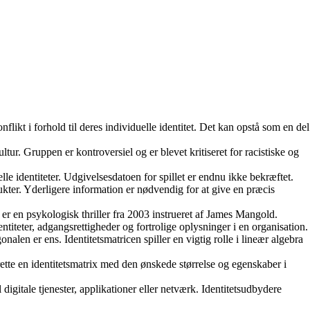
onflikt i forhold til deres individuelle identitet. Det kan opstå som en del
tur. Gruppen er kontroversiel og er blevet kritiseret for racistiske og
e identiteter. Udgivelsesdatoen for spillet er endnu ikke bekræftet.
dukter. Yderligere information er nødvendig for at give en præcis
er en psykologisk thriller fra 2003 instrueret af James Mangold.
ntiteter, adgangsrettigheder og fortrolige oplysninger i en organisation.
len er ens. Identitetsmatricen spiller en vigtig rolle i lineær algebra
rette en identitetsmatrix med den ønskede størrelse og egenskaber i
 digitale tjenester, applikationer eller netværk. Identitetsudbydere