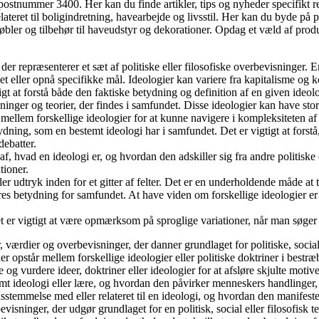
 postnummer 3400. Her kan du finde artikler, tips og nyheder specifikt r
lateret til boligindretning, havearbejde og livsstil. Her kan du byde på
bler og tilbehør til haveudstyr og dekorationer. Opdag et væld af produk
r repræsenterer et sæt af politiske eller filosofiske overbevisninger. E
undet eller opnå specifikke mål. Ideologier kan variere fra kapitalisme 
igtigt at forstå både den faktiske betydning og definition af en given ideo
evisninger og teorier, der findes i samfundet. Disse ideologier kan have 
ne mellem forskellige ideologier for at kunne navigere i kompleksiteten a
betydning, som en bestemt ideologi har i samfundet. Det er vigtigt at fors
ebatter.
f, hvad en ideologi er, og hvordan den adskiller sig fra andre politiske e
tioner.
er udtryk inden for et gitter af felter. Det er en underholdende måde at 
eres betydning for samfundet. At have viden om forskellige ideologier er 
et er vigtigt at være opmærksom på sproglige variationer, når man søge
er, værdier og overbevisninger, der danner grundlaget for politiske, socia
er opstår mellem forskellige ideologier eller politiske doktriner i bestr
e og vurdere ideer, doktriner eller ideologier for at afsløre skjulte moti
estemt ideologi eller lære, og hvordan den påvirker menneskers handlinger
nsstemmelse med eller relateret til en ideologi, og hvordan den manifeste
visninger, der udgør grundlaget for en politisk, social eller filosofisk teo