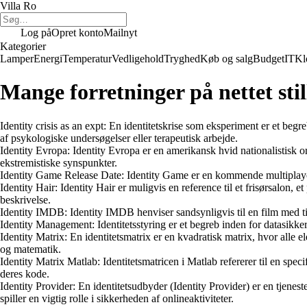
Villa Ro
Log på
Opret konto
Mailnyt
Kategorier
Lamper
Energi
Temperatur
Vedligehold
Tryghed
Køb og salg
Budget
IT
Kl
Mange forretninger på nettet stil
Identity crisis as an expt: En identitetskrise som eksperiment er et begreb
af psykologiske undersøgelser eller terapeutisk arbejde.
Identity Evropa: Identity Evropa er en amerikansk hvid nationalistisk or
ekstremistiske synspunkter.
Identity Game Release Date: Identity Game er en kommende multiplayer on
Identity Hair: Identity Hair er muligvis en reference til et frisørsalon,
beskrivelse.
Identity IMDB: Identity IMDB henviser sandsynligvis til en film med ti
Identity Management: Identitetsstyring er et begreb inden for datasikkerh
Identity Matrix: En identitetsmatrix er en kvadratisk matrix, hvor alle 
og matematik.
Identity Matrix Matlab: Identitetsmatricen i Matlab refererer til en spe
deres kode.
Identity Provider: En identitetsudbyder (Identity Provider) er en tjeneste
spiller en vigtig rolle i sikkerheden af onlineaktiviteter.