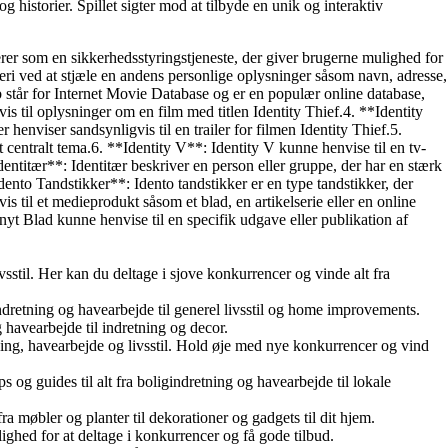
 historier. Spillet sigter mod at tilbyde en unik og interaktiv
erer som en sikkerhedsstyringstjeneste, der giver brugerne mulighed for
tyveri ved at stjæle en andens personlige oplysninger såsom navn, adresse,
 står for Internet Movie Database og er en populær online database,
s til oplysninger om en film med titlen Identity Thief.4. **Identity
 henviser sandsynligvis til en trailer for filmen Identity Thief.5.
 et centralt tema.6. **Identity V**: Identity V kunne henvise til en tv-
dentitær**: Identitær beskriver en person eller gruppe, der har en stærk
*Idento Tandstikker**: Idento tandstikker er en type tandstikker, der
s til et medieprodukt såsom et blad, en artikelserie eller en online
enyt Blad kunne henvise til en specifik udgave eller publikation af
stil. Her kan du deltage i sjove konkurrencer og vinde alt fra
indretning og havearbejde til generel livsstil og home improvements.
og havearbejde til indretning og decor.
ning, havearbejde og livsstil. Hold øje med nye konkurrencer og vind
 og guides til alt fra boligindretning og havearbejde til lokale
ra møbler og planter til dekorationer og gadgets til dit hjem.
lighed for at deltage i konkurrencer og få gode tilbud.