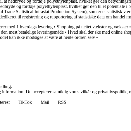
n til at nedbryde og fordøje polyethylenplast, hvilket gør den betydning
at nedbryde og fordøje polyethylenplast, hvilket gør den til et potentiale
 Trade Statistical Intrastat Production System), som er et statistisk vær
 er dedikeret til registrering og rapportering af statistiske data om hand
rer med 1 hverdags levering
•
Shopping på nettet vækster og vækster
den mest betalelige leveringsmåde
•
Hvad skal der ske med online sho
odel kan ikke modsiges at være at hente ordren selv
•
ndling.
 information. Du accepterer samtidig vores vilkår og privatlivspolitik, 
terest
TikTok
Mail
RSS