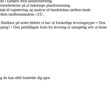
sfuld i kampen mod plastforurening.
 i bestræbelserne på at bekæmpe plastforurening.
ktøj til registrering og analyse af handelsdata mellem lande.
el mellem medlemslandene i EU.
•
Butikker på nettet tildeler et hav af forskellige leveringstyper
•
Den
pping?
•
Den prisbilligste form for levering er unægtelig selv at hente
og du kan altid framelde dig igen.