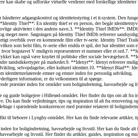
e kan skabe og udforske virtuelle verdener med forskellige identiteter og
 håndterer adgangskontrol og identitetsstyring i et it-system. Den fung
. **Identity Thief**: En identity thief er en person, der begår identitets
ulovlige aktiviteter i den andens navn.3. **Identity Thief IMDb**: IMDb
r og meget mere. Søgningen på Identity Thief IMDb refererer sandsynligvi
tigt overblik over en kommende film eller tv-serie. Identity Thief Trailer
 hvilken som helst film, tv-serie eller endda et spil, der har identitet som
V, hvor bogstavet V muligvis repræsenterer et nummer eller et ord.7. **I
dtrykket kan også være knyttet til politiske eller sociale bevægelser.8. *
ndre tandstikkertyper på markedet.9. **Idenyt**: Idenyt refererer muligvi
vikling, selvopdagelse, eller kulturel identitet.10. **Idenyt Blad**: Id
n om identitetsrelaterede emner og emner inden for personlig udvikling.
 yderligere information, er du velkommen til at spørge.
ende præmier inden for områder som boligindretning, havearbejde og livs
re og guide boligejere i Hillerød-området. Her finder du tips om alt fra 
ave. Du kan finde vejledninger, tips og inspiration til alt fra renovering 
 deltage i spændende konkurrencer med præmier relateret til boligindret
t til beboere i Lyngby-området. Her kan du finde relevante artikler, tips
inden for boligindretning, havearbejde og livsstil. Her kan du finde alt f
vearbejde og livsstil. Her finder du artikler, guides, inspiration og mu