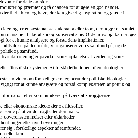
elevante for dette område.
 produkter og præmier og få chancen for at gøre en god handel.
ter til dit hjem og have, der kan give dig inspiration og glæde i
n ideologi er en systematisk tankegang eller teori, der udgør en samlet
og kommunisme til liberalism og konservatisme. Ordet ideologi kan bruges
logi for at kunne analysere og forstå dens implikationer.
stor indflydelse på den måde, vi organiserer vores samfund på, og de
f politik og samfund.
tå, hvordan ideologier påvirker vores opfattelse af verden og vores
ller filosofiske systemer. At forstå definitionen af en ideologi er
teste sin viden om forskellige emner, herunder politiske ideologier.
vigtigt for at kunne analysere og forstå kompleksiteten af politik og
r information eller kommunikerer på tværs af sproggrænser.
le eller økonomiske ideologier og filosofier.
æbelserne på at vinde magt eller dominans.
ver, uoverensstemmelser eller uklarheder.
, holdninger eller overbevisninger.
rer sig i forskellige aspekter af samfundet.
ri eller lære.