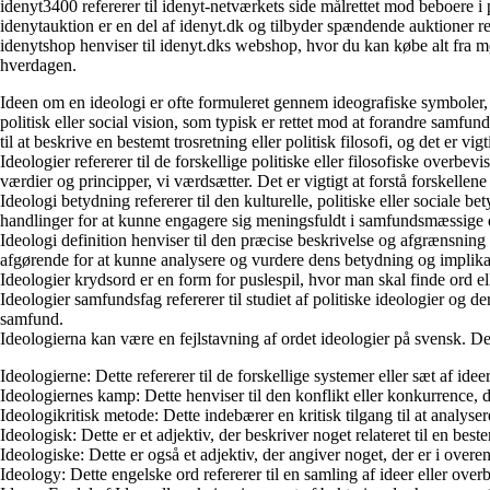
idenyt3400 refererer til idenyt-netværkets side målrettet mod beboere i
idenytauktion er en del af idenyt.dk og tilbyder spændende auktioner re
idenytshop henviser til idenyt.dks webshop, hvor du kan købe alt fra mø
hverdagen.
Ideen om en ideologi er ofte formuleret gennem ideografiske symboler, de
politisk eller social vision, som typisk er rettet mod at forandre samf
til at beskrive en bestemt trosretning eller politisk filosofi, og det er v
Ideologier refererer til de forskellige politiske eller filosofiske overb
værdier og principper, vi værdsætter. Det er vigtigt at forstå forskelle
Ideologi betydning refererer til den kulturelle, politiske eller sociale 
handlinger for at kunne engagere sig meningsfuldt i samfundsmæssige d
Ideologi definition henviser til den præcise beskrivelse og afgrænsning a
afgørende for at kunne analysere og vurdere dens betydning og implika
Ideologier krydsord er en form for puslespil, hvor man skal finde ord ell
Ideologier samfundsfag refererer til studiet af politiske ideologier og d
samfund.
Ideologierna kan være en fejlstavning af ordet ideologier på svensk. D
Ideologierne: Dette refererer til de forskellige systemer eller sæt af ide
Ideologiernes kamp: Dette henviser til den konflikt eller konkurrence, d
Ideologikritisk metode: Dette indebærer en kritisk tilgang til at analyser
Ideologisk: Dette er et adjektiv, der beskriver noget relateret til en b
Ideologiske: Dette er også et adjektiv, der angiver noget, der er i overe
Ideology: Dette engelske ord refererer til en samling af ideer eller overbe