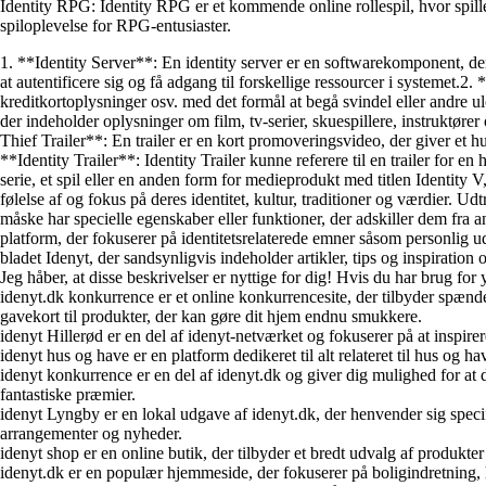
Identity RPG: Identity RPG er et kommende online rollespil, hvor spiller
spiloplevelse for RPG-entusiaster.
1. **Identity Server**: En identity server er en softwarekomponent, der
at autentificere sig og få adgang til forskellige ressourcer i systemet.2
kreditkortoplysninger osv. med det formål at begå svindel eller andre 
der indeholder oplysninger om film, tv-serier, skuespillere, instruktøre
Thief Trailer**: En trailer er en kort promoveringsvideo, der giver et hur
**Identity Trailer**: Identity Trailer kunne referere til en trailer for en
serie, et spil eller en anden form for medieprodukt med titlen Identity 
følelse af og fokus på deres identitet, kultur, traditioner og værdier. U
måske har specielle egenskaber eller funktioner, der adskiller dem fra a
platform, der fokuserer på identitetsrelaterede emner såsom personlig ud
bladet Idenyt, der sandsynligvis indeholder artikler, tips og inspiratio
Jeg håber, at disse beskrivelser er nyttige for dig! Hvis du har brug for
idenyt.dk konkurrence er et online konkurrencesite, der tilbyder spænd
gavekort til produkter, der kan gøre dit hjem endnu smukkere.
idenyt Hillerød er en del af idenyt-netværket og fokuserer på at inspire
idenyt hus og have er en platform dedikeret til alt relateret til hus og h
idenyt konkurrence er en del af idenyt.dk og giver dig mulighed for at
fantastiske præmier.
idenyt Lyngby er en lokal udgave af idenyt.dk, der henvender sig specifik
arrangementer og nyheder.
idenyt shop er en online butik, der tilbyder et bredt udvalg af produkter 
idenyt.dk er en populær hjemmeside, der fokuserer på boligindretning, ha