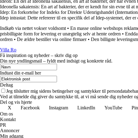
Ideon: En del af Ideonella sakaiensis, en art af bakterier, der har evne
Ideonella sakaiensis: En art af bakterier, der er kendt for sin evne til 
Idep: En forkortelse for Indeks for Direkte Udenrigshandel (International
Idep intrastat: Dette refererer til en specifik del af Idep-systemet, der
Indkøb via nettet vokser voldsomt
•
En masse online webshops reklame
prisbilligste form for levering er unægtelig selv at hente ordren
•
Endda 
ordren
•
De ældre bestiller via online firmaer
•
Den billigste leveringsm
Villa Ro
Få inspiration og nyheder – skriv dig op
Din nye yndlingsmail – fyldt med indsigt og konkrete råd.
Indtast din e-mail her
Deltag
Jeg tilslutter mig sidens betingelser og samtykker til persondatabeha
Ved at tilmelde dig giver du samtykke til, at vi må sende dig nyheder og
Del og vis hjerte
X
Facebook
Instagram
LinkedIn
YouTube
Pin
Om os
Kontakt
PR
Annoncer
Min adgang