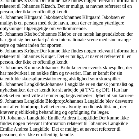
3. Johannes Kizach:Der kunne ikke findes nogen relevant information
relateret til Johannes Kizach. Det er muligt, at navnet refererer til en
person, der ikke er offentligt kendt.
4. Johannes Klitgaard Jakobsen:Johannes Klitgaard Jakobsen er
muligvis en person med dette navn, men der er ingen ytterligere
oplysninger tilgængelige om vedkommende.
5. Johannes Klæbo:Johannes Klæbo er en norsk langrendsløber, der
har gjort sig bemærket på den internationale scene med sine mange
sejre og talent inden for sporten.
6. Johannes Krüger:Der kunne ikke findes nogen relevant information
relateret til Johannes Krüger. Det er muligt, at navnet refererer til en
person, der ikke er offentligt kendt.
7. Johannes Kuhnke:Johannes Kuhnke er en svensk skuespiller, der
har medvirket i en række film og tv-serier. Han er kendt for sin
talentfulde skuespilpræstationer og alsidighed som skuespiller.
8. Johannes Langkilde:Johannes Langkilde er en dansk journalist og
nyhedsanker, der er kendt for sit arbejde på TV2 og DR. Han har
dækket en bred vifte af emner og begivenheder i løbet af sin karriere.
9. Johannes Langkilde Blodprop:Johannes Langkilde blev desværre
ramt af en blodprop, hvilket er en alvorlig medicinsk tilstand, der
kræver øjeblikkelig behandling og opfølgning fra læger.
10. Johannes Langkilde Emilie Andrea Langkilde:Der kunne ikke
findes nogen relevant information relateret til Johannes Langkilde
Emilie Andrea Langkilde. Det er muligt, at navnet refererer til
personer, der ikke er offentligt kendte.