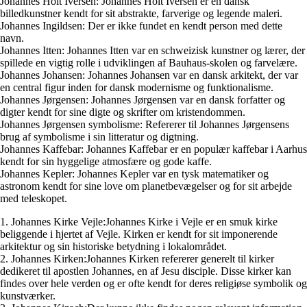
Johannes Holt Iversen: Johannes Holt Iversen er en dansk
billedkunstner kendt for sit abstrakte, farverige og legende maleri.
Johannes Ingildsen: Der er ikke fundet en kendt person med dette
navn.
Johannes Itten: Johannes Itten var en schweizisk kunstner og lærer, der
spillede en vigtig rolle i udviklingen af Bauhaus-skolen og farvelære.
Johannes Johansen: Johannes Johansen var en dansk arkitekt, der var
en central figur inden for dansk modernisme og funktionalisme.
Johannes Jørgensen: Johannes Jørgensen var en dansk forfatter og
digter kendt for sine digte og skrifter om kristendommen.
Johannes Jørgensen symbolisme: Refererer til Johannes Jørgensens
brug af symbolisme i sin litteratur og digtning.
Johannes Kaffebar: Johannes Kaffebar er en populær kaffebar i Aarhus
kendt for sin hyggelige atmosfære og gode kaffe.
Johannes Kepler: Johannes Kepler var en tysk matematiker og
astronom kendt for sine love om planetbevægelser og for sit arbejde
med teleskopet.
1. Johannes Kirke Vejle:Johannes Kirke i Vejle er en smuk kirke
beliggende i hjertet af Vejle. Kirken er kendt for sit imponerende
arkitektur og sin historiske betydning i lokalområdet.
2. Johannes Kirken:Johannes Kirken refererer generelt til kirker
dedikeret til apostlen Johannes, en af Jesu disciple. Disse kirker kan
findes over hele verden og er ofte kendt for deres religiøse symbolik og
kunstværker.