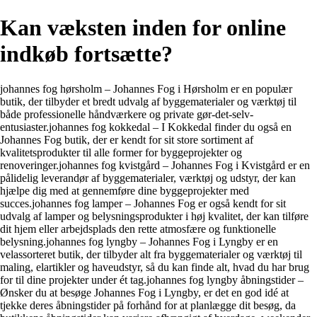
Kan væksten inden for online
indkøb fortsætte?
johannes fog hørsholm – Johannes Fog i Hørsholm er en populær
butik, der tilbyder et bredt udvalg af byggematerialer og værktøj til
både professionelle håndværkere og private gør-det-selv-
entusiaster.johannes fog kokkedal – I Kokkedal finder du også en
Johannes Fog butik, der er kendt for sit store sortiment af
kvalitetsprodukter til alle former for byggeprojekter og
renoveringer.johannes fog kvistgård – Johannes Fog i Kvistgård er en
pålidelig leverandør af byggematerialer, værktøj og udstyr, der kan
hjælpe dig med at gennemføre dine byggeprojekter med
succes.johannes fog lamper – Johannes Fog er også kendt for sit
udvalg af lamper og belysningsprodukter i høj kvalitet, der kan tilføre
dit hjem eller arbejdsplads den rette atmosfære og funktionelle
belysning.johannes fog lyngby – Johannes Fog i Lyngby er en
velassorteret butik, der tilbyder alt fra byggematerialer og værktøj til
maling, elartikler og haveudstyr, så du kan finde alt, hvad du har brug
for til dine projekter under ét tag.johannes fog lyngby åbningstider –
Ønsker du at besøge Johannes Fog i Lyngby, er det en god idé at
tjekke deres åbningstider på forhånd for at planlægge dit besøg, da