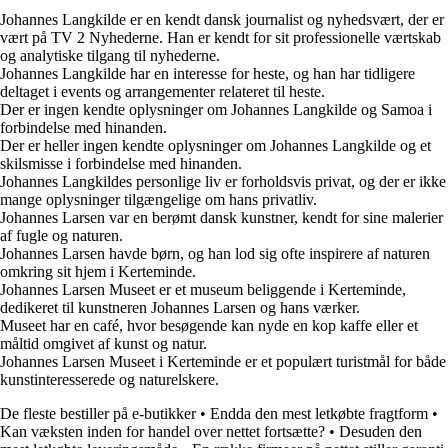
Johannes Langkilde er en kendt dansk journalist og nyhedsvært, der er
vært på TV 2 Nyhederne. Han er kendt for sit professionelle værtskab
og analytiske tilgang til nyhederne.
Johannes Langkilde har en interesse for heste, og han har tidligere
deltaget i events og arrangementer relateret til heste.
Der er ingen kendte oplysninger om Johannes Langkilde og Samoa i
forbindelse med hinanden.
Der er heller ingen kendte oplysninger om Johannes Langkilde og et
skilsmisse i forbindelse med hinanden.
Johannes Langkildes personlige liv er forholdsvis privat, og der er ikke
mange oplysninger tilgængelige om hans privatliv.
Johannes Larsen var en berømt dansk kunstner, kendt for sine malerier
af fugle og naturen.
Johannes Larsen havde børn, og han lod sig ofte inspirere af naturen
omkring sit hjem i Kerteminde.
Johannes Larsen Museet er et museum beliggende i Kerteminde,
dedikeret til kunstneren Johannes Larsen og hans værker.
Museet har en café, hvor besøgende kan nyde en kop kaffe eller et
måltid omgivet af kunst og natur.
Johannes Larsen Museet i Kerteminde er et populært turistmål for både
kunstinteresserede og naturelskere.
De fleste bestiller på e-butikker
•
Endda den mest letkøbte fragtform
•
Kan væksten inden for handel over nettet fortsætte?
•
Desuden den