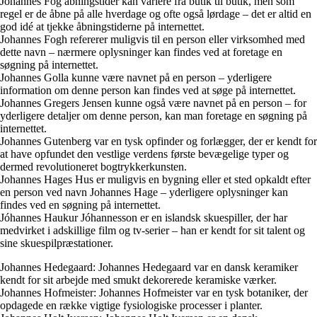
Johannes Fog åbningstider kan variere fra butik til butik, men som
regel er de åbne på alle hverdage og ofte også lørdage – det er altid en
god idé at tjekke åbningstiderne på internettet.
Johannes Fogh refererer muligvis til en person eller virksomhed med
dette navn – nærmere oplysninger kan findes ved at foretage en
søgning på internettet.
Johannes Golla kunne være navnet på en person – yderligere
information om denne person kan findes ved at søge på internettet.
Johannes Gregers Jensen kunne også være navnet på en person – for
yderligere detaljer om denne person, kan man foretage en søgning på
internettet.
Johannes Gutenberg var en tysk opfinder og forlægger, der er kendt for
at have opfundet den vestlige verdens første bevægelige typer og
dermed revolutioneret bogtrykkerkunsten.
Johannes Hages Hus er muligvis en bygning eller et sted opkaldt efter
en person ved navn Johannes Hage – yderligere oplysninger kan
findes ved en søgning på internettet.
Jóhannes Haukur Jóhannesson er en islandsk skuespiller, der har
medvirket i adskillige film og tv-serier – han er kendt for sit talent og
sine skuespilpræstationer.
Johannes Hedegaard: Johannes Hedegaard var en dansk keramiker
kendt for sit arbejde med smukt dekorerede keramiske værker.
Johannes Hofmeister: Johannes Hofmeister var en tysk botaniker, der
opdagede en række vigtige fysiologiske processer i planter.