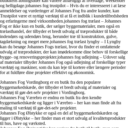
butikkens åbningstider kan variere afhængigt af hverdage, weekender
og helligdage.johannes fog trustpilot – Hvis du er interesseret i at læse
anmeldelser og vurderinger af Johannes Fog fra andre kunder, kan
Trustpilot være et nyttigt værktøj til at få et indblik i kundetilfredsheden
og erfaringerne med virksomheden.johannes fog trælast – Johannes
Fog er ikke kun en butik, der sælger byggematerialer, men også en
trælasthandel, der tilbyder et bredt udvalg af træprodukter til både
indendørs og udendørs brug, herunder træ til konstruktion, gulve,
tagdækning og meget mere.johannes fog trælast lyngby – I Lyngby
kan du besøge Johannes Fogs trælast, hvor du finder et omfattende
udvalg af træprodukter, der kan imødekomme dine behov til forskellige
bygge- og renoveringsprojekter.johannes fog udlejning – Udover salg
af materialer tilbyder Johannes Fog også udlejning af forskellige typer
værktøj og maskiner, som du kan leje til kortere eller længere perioder
for at fuldføre dine projekter effektivt og økonomisk.
Johannes Fog Vordingborg er en butik fra den populære
byggemarkedskæde, der tilbyder et bredt udvalg af materialer og
værktøj til gør-det-selv projekter i Vordingborg.
Johannes Fog Værebro er endnu en butik fra den kendte
byggemarkedskæde og ligger i Værebro – her kan man finde alt fra
maling til værktøj til gør-det-selv projekter.
Johannes Fog Ølstykke er også en del af byggemarkedskæden og
ligger i Ølstykke – her finder man et stort udvalg af kvalitetsprodukter
til hus, have og værksted.