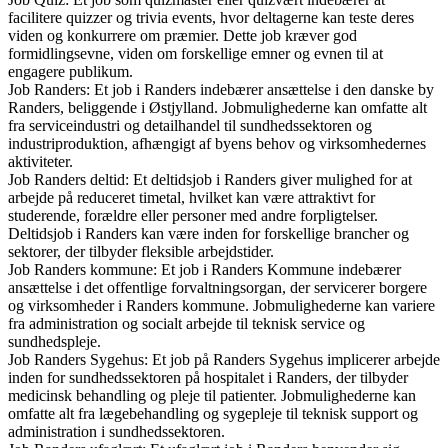
facilitere quizzer og trivia events, hvor deltagerne kan teste deres
viden og konkurrere om præmier. Dette job kræver god
formidlingsevne, viden om forskellige emner og evnen til at
engagere publikum.
Job Randers: Et job i Randers indebærer ansættelse i den danske by
Randers, beliggende i Østjylland. Jobmulighederne kan omfatte alt
fra serviceindustri og detailhandel til sundhedssektoren og
industriproduktion, afhængigt af byens behov og virksomhedernes
aktiviteter.
Job Randers deltid: Et deltidsjob i Randers giver mulighed for at
arbejde på reduceret timetal, hvilket kan være attraktivt for
studerende, forældre eller personer med andre forpligtelser.
Deltidsjob i Randers kan være inden for forskellige brancher og
sektorer, der tilbyder fleksible arbejdstider.
Job Randers kommune: Et job i Randers Kommune indebærer
ansættelse i det offentlige forvaltningsorgan, der servicerer borgere
og virksomheder i Randers kommune. Jobmulighederne kan variere
fra administration og socialt arbejde til teknisk service og
sundhedspleje.
Job Randers Sygehus: Et job på Randers Sygehus implicerer arbejde
inden for sundhedssektoren på hospitalet i Randers, der tilbyder
medicinsk behandling og pleje til patienter. Jobmulighederne kan
omfatte alt fra lægebehandling og sygepleje til teknisk support og
administration i sundhedssektoren.