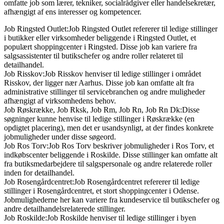
omfatte job som lærer, tekniker, socialrådgiver eller handelsekretær,
afhængigt af ens interesser og kompetencer.
Job Ringsted Outlet:Job Ringsted Outlet refererer til ledige stillinger
i butikker eller virksomheder beliggende i Ringsted Outlet, et
populært shoppingcenter i Ringsted. Disse job kan variere fra
salgsassistenter til butikschefer og andre roller relateret til
detailhandel.
Job Risskov:Job Risskov henviser til ledige stillinger i området
Risskov, der ligger nær Aarhus. Disse job kan omfatte alt fra
administrative stillinger til servicebranchen og andre muligheder
afhængigt af virksomhedens behov.
Job Røskrække, Job Rksk, Job Rm, Job Rn, Job Rn Dk:Disse
søgninger kunne henvise til ledige stillinger i Røskrække (en
opdigtet placering), men det er usandsynligt, at der findes konkrete
jobmuligheder under disse søgeord.
Job Ros Torv:Job Ros Torv beskriver jobmuligheder i Ros Torv, et
indkøbscenter beliggende i Roskilde. Disse stillinger kan omfatte alt
fra butiksmedarbejdere til salgspersonale og andre relaterede roller
inden for detailhandel.
Job Rosengårdcentret:Job Rosengårdcentret refererer til ledige
stillinger i Rosengårdcentret, et stort shoppingcenter i Odense.
Jobmulighederne her kan variere fra kundeservice til butikschefer og
andre detailhandelsrelaterede stillinger.
Job Roskilde:Job Roskilde henviser til ledige stillinger i byen