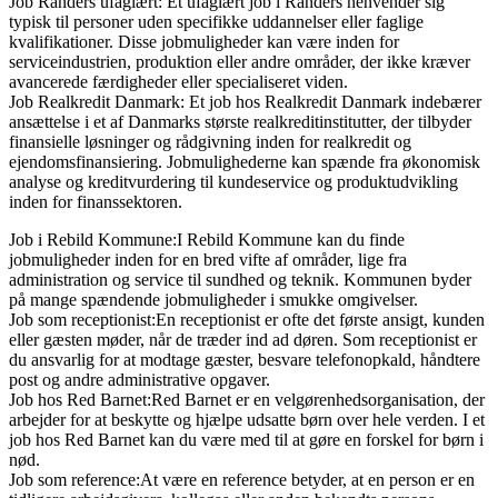
Job Randers ufaglært: Et ufaglært job i Randers henvender sig
typisk til personer uden specifikke uddannelser eller faglige
kvalifikationer. Disse jobmuligheder kan være inden for
serviceindustrien, produktion eller andre områder, der ikke kræver
avancerede færdigheder eller specialiseret viden.
Job Realkredit Danmark: Et job hos Realkredit Danmark indebærer
ansættelse i et af Danmarks største realkreditinstitutter, der tilbyder
finansielle løsninger og rådgivning inden for realkredit og
ejendomsfinansiering. Jobmulighederne kan spænde fra økonomisk
analyse og kreditvurdering til kundeservice og produktudvikling
inden for finanssektoren.
Job i Rebild Kommune:I Rebild Kommune kan du finde
jobmuligheder inden for en bred vifte af områder, lige fra
administration og service til sundhed og teknik. Kommunen byder
på mange spændende jobmuligheder i smukke omgivelser.
Job som receptionist:En receptionist er ofte det første ansigt, kunden
eller gæsten møder, når de træder ind ad døren. Som receptionist er
du ansvarlig for at modtage gæster, besvare telefonopkald, håndtere
post og andre administrative opgaver.
Job hos Red Barnet:Red Barnet er en velgørenhedsorganisation, der
arbejder for at beskytte og hjælpe udsatte børn over hele verden. I et
job hos Red Barnet kan du være med til at gøre en forskel for børn i
nød.
Job som reference:At være en reference betyder, at en person er en