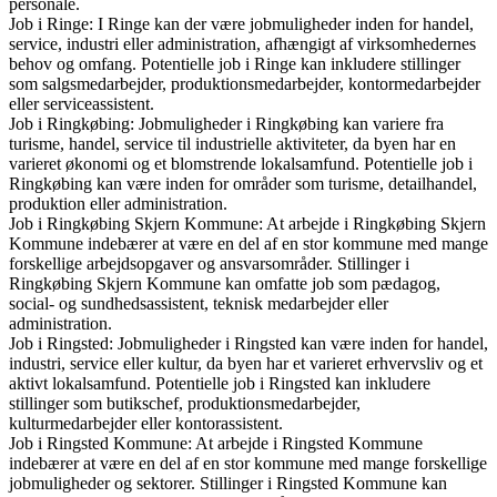
personale.
Job i Ringe: I Ringe kan der være jobmuligheder inden for handel,
service, industri eller administration, afhængigt af virksomhedernes
behov og omfang. Potentielle job i Ringe kan inkludere stillinger
som salgsmedarbejder, produktionsmedarbejder, kontormedarbejder
eller serviceassistent.
Job i Ringkøbing: Jobmuligheder i Ringkøbing kan variere fra
turisme, handel, service til industrielle aktiviteter, da byen har en
varieret økonomi og et blomstrende lokalsamfund. Potentielle job i
Ringkøbing kan være inden for områder som turisme, detailhandel,
produktion eller administration.
Job i Ringkøbing Skjern Kommune: At arbejde i Ringkøbing Skjern
Kommune indebærer at være en del af en stor kommune med mange
forskellige arbejdsopgaver og ansvarsområder. Stillinger i
Ringkøbing Skjern Kommune kan omfatte job som pædagog,
social- og sundhedsassistent, teknisk medarbejder eller
administration.
Job i Ringsted: Jobmuligheder i Ringsted kan være inden for handel,
industri, service eller kultur, da byen har et varieret erhvervsliv og et
aktivt lokalsamfund. Potentielle job i Ringsted kan inkludere
stillinger som butikschef, produktionsmedarbejder,
kulturmedarbejder eller kontorassistent.
Job i Ringsted Kommune: At arbejde i Ringsted Kommune
indebærer at være en del af en stor kommune med mange forskellige
jobmuligheder og sektorer. Stillinger i Ringsted Kommune kan