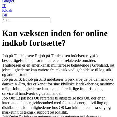
Budget
IT
Kloak
Bil
Kan væksten inden for online
indkøb fortsætte?
Job på Thulebasen: Et job på Thulebasen indebærer typisk
beskæftigelse inden for militæret eller relaterede områder.
Thulebasen er en amerikansk militærbase beliggende i Grønland, og
jobmulighederne kan variere fra teknisk vedligeholdelse til logistik
og administration.
Job på Ærø: Et job på Ærø indebærer typisk arbejde på den smukke
danske ø Ærø, der er kendt for sine idylliske landskaber og maritime
miljø. Jobmulighederne kan spænde bredt, lige fra turisme og
service til håndværk og detailhandel.
Job Q8: Et job hos Q8 refererer til ansættelse hos Q8, der er en
international energivirksomhed med fokus på energiudvikling og
distribution. Jobmulighederne hos Q8 kan inkludere alt fra salg og
marketing til teknisk support og logistik.
Job Quiz: Et job som quizmaster eller quizvært indebærer at