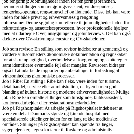
job rengøring: Jobmuligheder inden for rengøringsbranchen,
herunder stillinger som rengøringsassistent, vinduespudser,
rengøringsoperatør, rengøringschef og lignende. Disse job kan være
inden for både privat og erhvervsmæssig rengøring.
job resume: Denne søgning kan referere til jobmuligheder inden for
rekrutterings- og ansættelsesprocessen, hvor professionelle hjælper
med at udarbejde CVer, ansøgninger og jobinterviews. Det kan også
dække over CV-skrivningstjenester og CV-skabeloner.
Job som revisor: En stilling som revisor indebærer at gennemgå og
vurdere virksomheders økonomiske dokumentation og regnskaber
for at sikre nøjagtighed, overholdelse af lovgivning og skatteregler
samt identificere eventuelle fejl eller mangler. Revisoren bidrager
også til at udarbejde rapporter og anbefalinger til forbedring af
virksomhedens økonomiske processer.
Job i Ribe: En stilling i Ribe kan f.eks. være inden for turisme,
detailhandel, service eller administration, da byen har en god
blanding af kultur, historie og moderne erhvervsmuligheder. Mulige
job i Ribe kan omfatte stillinger som turistguide, butiksassistent,
kontormedarbejder eller restaurationsmedarbejder.
Job på Rigshospitalet: At arbejde på Rigshospitalet indebærer at
være en del af Danmarks største og førende hospital med
specialiserede afdelinger inden for en lang række medicinske
områder. Stillinger på Rigshospitalet kan spænde fra læger,
sygeplejersker, lægesekretærer til forskere og administrativt