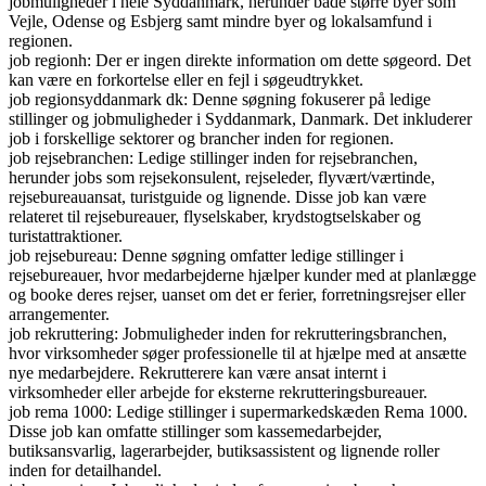
jobmuligheder i hele Syddanmark, herunder både større byer som
Vejle, Odense og Esbjerg samt mindre byer og lokalsamfund i
regionen.
job regionh: Der er ingen direkte information om dette søgeord. Det
kan være en forkortelse eller en fejl i søgeudtrykket.
job regionsyddanmark dk: Denne søgning fokuserer på ledige
stillinger og jobmuligheder i Syddanmark, Danmark. Det inkluderer
job i forskellige sektorer og brancher inden for regionen.
job rejsebranchen: Ledige stillinger inden for rejsebranchen,
herunder jobs som rejsekonsulent, rejseleder, flyvært/værtinde,
rejsebureauansat, turistguide og lignende. Disse job kan være
relateret til rejsebureauer, flyselskaber, krydstogtselskaber og
turistattraktioner.
job rejsebureau: Denne søgning omfatter ledige stillinger i
rejsebureauer, hvor medarbejderne hjælper kunder med at planlægge
og booke deres rejser, uanset om det er ferier, forretningsrejser eller
arrangementer.
job rekruttering: Jobmuligheder inden for rekrutteringsbranchen,
hvor virksomheder søger professionelle til at hjælpe med at ansætte
nye medarbejdere. Rekrutterere kan være ansat internt i
virksomheder eller arbejde for eksterne rekrutteringsbureauer.
job rema 1000: Ledige stillinger i supermarkedskæden Rema 1000.
Disse job kan omfatte stillinger som kassemedarbejder,
butiksansvarlig, lagerarbejder, butiksassistent og lignende roller
inden for detailhandel.