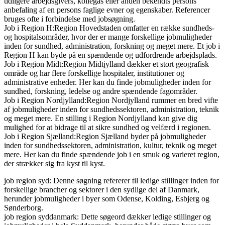
tidligere arbejdsgivers, kollegas eller anden bekendts persons
anbefaling af en persons faglige evner og egenskaber. Referencer
bruges ofte i forbindelse med jobsøgning.
Job i Region H:Region Hovedstaden omfatter en række sundheds-
og hospitalsområder, hvor der er mange forskellige jobmuligheder
inden for sundhed, administration, forskning og meget mere. Et job i
Region H kan byde på en spændende og udfordrende arbejdsplads.
Job i Region Midt:Region Midtjylland dækker et stort geografisk
område og har flere forskellige hospitaler, institutioner og
administrative enheder. Her kan du finde jobmuligheder inden for
sundhed, forskning, ledelse og andre spændende fagområder.
Job i Region Nordjylland:Region Nordjylland rummer en bred vifte
af jobmuligheder inden for sundhedssektoren, administration, teknik
og meget mere. En stilling i Region Nordjylland kan give dig
mulighed for at bidrage til at sikre sundhed og velfærd i regionen.
Job i Region Sjælland:Region Sjælland byder på jobmuligheder
inden for sundhedssektoren, administration, kultur, teknik og meget
mere. Her kan du finde spændende job i en smuk og varieret region,
der strækker sig fra kyst til kyst.
job region syd: Denne søgning refererer til ledige stillinger inden for
forskellige brancher og sektorer i den sydlige del af Danmark,
herunder jobmuligheder i byer som Odense, Kolding, Esbjerg og
Sønderborg.
job region syddanmark: Dette søgeord dækker ledige stillinger og