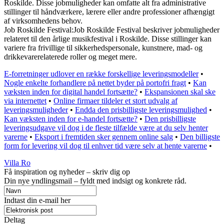
Roskilde. Disse jobmuligheder kan omfatte alt fra administrative
stillinger til håndværkere, lærere eller andre professioner afhængigt
af virksomhedens behov.
Job Roskilde Festival:Job Roskilde Festival beskriver jobmuligheder
relateret til den årlige musikfestival i Roskilde. Disse stillinger kan
variere fra frivillige til sikkerhedspersonale, kunstnere, mad- og
drikkevarerelaterede roller og meget mere.
E-forretninger udlover en række forskellige leveringsmodeller
•
Nogle enkelte forhandlere på nettet byder på portofri fragt
•
Kan
væksten inden for digital handel fortsætte?
•
Ekspansionen skal ske
via internettet
•
Online firmaer tildeler et stort udvalg af
leveringsmuligheder
•
Endda den prisbilligste leveringsmulighed
•
Kan væksten inden for e-handel fortsætte?
•
Den prisbilligste
leveringsudgave vil dog i de fleste tilfælde være at du selv henter
varerne
•
Eksport i fremtiden sker gennem online salg
•
Den billigste
form for levering vil dog til enhver tid være selv at hente varerne
•
Villa Ro
Få inspiration og nyheder – skriv dig op
Din nye yndlingsmail – fyldt med indsigt og konkrete råd.
Indtast din e-mail her
Deltag