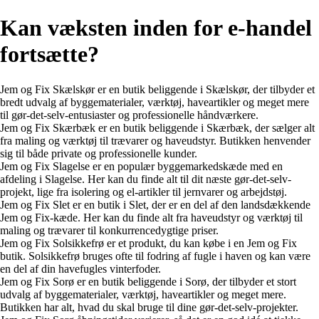
Kan væksten inden for e-handel
fortsætte?
Jem og Fix Skælskør er en butik beliggende i Skælskør, der tilbyder et
bredt udvalg af byggematerialer, værktøj, haveartikler og meget mere
til gør-det-selv-entusiaster og professionelle håndværkere.
Jem og Fix Skærbæk er en butik beliggende i Skærbæk, der sælger alt
fra maling og værktøj til trævarer og haveudstyr. Butikken henvender
sig til både private og professionelle kunder.
Jem og Fix Slagelse er en populær byggemarkedskæde med en
afdeling i Slagelse. Her kan du finde alt til dit næste gør-det-selv-
projekt, lige fra isolering og el-artikler til jernvarer og arbejdstøj.
Jem og Fix Slet er en butik i Slet, der er en del af den landsdækkende
Jem og Fix-kæde. Her kan du finde alt fra haveudstyr og værktøj til
maling og trævarer til konkurrencedygtige priser.
Jem og Fix Solsikkefrø er et produkt, du kan købe i en Jem og Fix
butik. Solsikkefrø bruges ofte til fodring af fugle i haven og kan være
en del af din havefugles vinterfoder.
Jem og Fix Sorø er en butik beliggende i Sorø, der tilbyder et stort
udvalg af byggematerialer, værktøj, haveartikler og meget mere.
Butikken har alt, hvad du skal bruge til dine gør-det-selv-projekter.