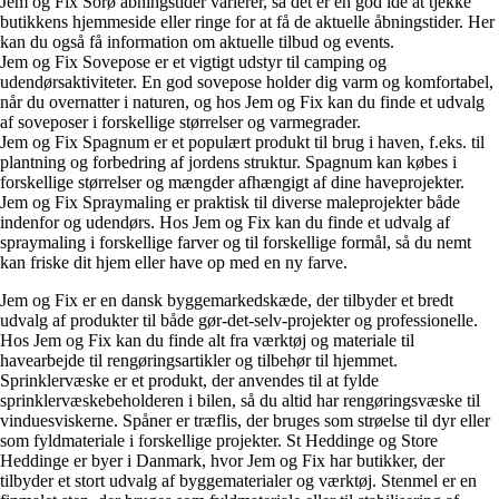
Jem og Fix Sorø åbningstider varierer, så det er en god idé at tjekke
butikkens hjemmeside eller ringe for at få de aktuelle åbningstider. Her
kan du også få information om aktuelle tilbud og events.
Jem og Fix Sovepose er et vigtigt udstyr til camping og
udendørsaktiviteter. En god sovepose holder dig varm og komfortabel,
når du overnatter i naturen, og hos Jem og Fix kan du finde et udvalg
af soveposer i forskellige størrelser og varmegrader.
Jem og Fix Spagnum er et populært produkt til brug i haven, f.eks. til
plantning og forbedring af jordens struktur. Spagnum kan købes i
forskellige størrelser og mængder afhængigt af dine haveprojekter.
Jem og Fix Spraymaling er praktisk til diverse maleprojekter både
indenfor og udendørs. Hos Jem og Fix kan du finde et udvalg af
spraymaling i forskellige farver og til forskellige formål, så du nemt
kan friske dit hjem eller have op med en ny farve.
Jem og Fix er en dansk byggemarkedskæde, der tilbyder et bredt
udvalg af produkter til både gør-det-selv-projekter og professionelle.
Hos Jem og Fix kan du finde alt fra værktøj og materiale til
havearbejde til rengøringsartikler og tilbehør til hjemmet.
Sprinklervæske er et produkt, der anvendes til at fylde
sprinklervæskebeholderen i bilen, så du altid har rengøringsvæske til
vinduesviskerne. Spåner er træflis, der bruges som strøelse til dyr eller
som fyldmateriale i forskellige projekter. St Heddinge og Store
Heddinge er byer i Danmark, hvor Jem og Fix har butikker, der
tilbyder et stort udvalg af byggematerialer og værktøj. Stenmel er en