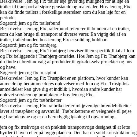
Beskrivelse: Jem og Fix trailer leje giver dig mulighed for at leje en
trailer til transport af større genstande og materialer. Hos Jem og Fix
kan du finde trailers i forskellige størrelser, som du kan leje for en
periode.
Søgeord: jem og fix trailerbund
Beskrivelse: Jem og Fix trailerbund refererer til bunden af en trailer,
som du kan bruge til transport af diverse varer. En vigtig del af en
trailer, trailerbunden hos Jem og Fix er solid og holdbar.
Søgeord: jem og fix tranbjerg
Beskrivelse: Jem og Fix Tranbjerg henviser til en specifik filial af Jem
og Fix beliggende i Tranbjerg-området. Hos Jem og Fix Tranbjerg kan
du finde et bredt udvalg af produkter til gør-det-selv projekter og hus
og have.
Søgeord: jem og fix trustpilot
Beskrivelse: Jem og Fix Trustpilot er en platform, hvor kunder kan
anmelde og bedømme deres oplevelser med Jem og Fix. Trustpilot-
anmeldelser kan give dig et indblik i, hvordan andre kunder har
oplevet servicen og produkterne hos Jem og Fix.
Søgeord: jem og fix træbriketter
Beskrivelse: Jem og Fix træbriketter er miljøvenlige brændebriketter
lavet af træspåner og savsmuld. Træbriketterne er velegnede til pejse
og brændeovne og er en bæredygtig løsning til opvarmning.
jem og fix trækvogn er en praktisk transportvogn designet til at lette
byrder i haven eller på byggepladsen. Den har en solid konstruktion og