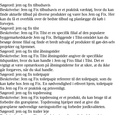
Søgeord: jem og fix tilbudsavis
Beskrivelse: Jem og Fix tilbudsavis er et praktisk værktøj, hvor du kan
finde aktuelle tilbud på diverse produkter og varer hos Jem og Fix. Her
kan du få et overblik over de bedste tilbud og planlægge dit køb i
forvejen.
Søgeord: jem og fix tilst
Beskrivelse: Jem og Fix Tilst er en specifik filial af den populære
byggemarkedskæde Jem og Fix. Beliggende i Tilst-området kan du
besøge denne filial og finde et bredt udvalg af produkter til gør-det-selv
projekter og hjemmet.
Søgeord: jem og fix tilst åbningstider
Beskrivelse: Jem og Fix Tilst åbningstider angiver de specifikke
tidspunkter, hvor du kan handle i Jem og Fixs filial i Tilst. Det er
vigtigt at være opmærksom på åbningstiderne for at sikre, at du ikke
går forgæves, når du skal handle.
Søgeord: jem og fix toiletpapir
Beskrivelse: Jem og Fix toiletpapir refererer til det toiletpapir, som du
kan købe hos Jem og Fix. En nødvendighed i ethvert hjem, toiletpapir
fra Jem og Fix er praktisk og prisvenligt.
Søgeord: jem og fix topdressing
Beskrivelse: Jem og Fix topdressing er et produkt, du kan bruge til at
forbedre din græsplæne. Topdressing hjælper med at give din
græsplæne nødvendige næringsstoffer og forbedre jordkvaliteten.
Søgeord: jem og fix trailer leje