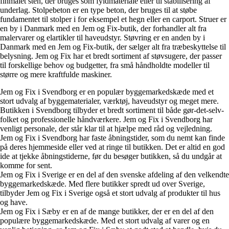
finmalet sten, der bruges som fyldmateriale eller til stabilisering af
underlag. Stolpebeton er en type beton, der bruges til at støbe
fundamentet til stolper i for eksempel et hegn eller en carport. Struer er
en by i Danmark med en Jem og Fix-butik, der forhandler alt fra
malervarer og elartikler til haveudstyr. Støvring er en anden by i
Danmark med en Jem og Fix-butik, der sælger alt fra træbeskyttelse til
belysning. Jem og Fix har et bredt sortiment af støvsugere, der passer
til forskellige behov og budgetter, fra små håndholdte modeller til
større og mere kraftfulde maskiner.
Jem og Fix i Svendborg er en populær byggemarkedskæde med et
stort udvalg af byggematerialer, værktøj, haveudstyr og meget mere.
Butikken i Svendborg tilbyder et bredt sortiment til både gør-det-selv-
folket og professionelle håndværkere. Jem og Fix i Svendborg har
venligt personale, der står klar til at hjælpe med råd og vejledning.
Jem og Fix i Svendborg har faste åbningstider, som du nemt kan finde
på deres hjemmeside eller ved at ringe til butikken. Det er altid en god
ide at tjekke åbningstiderne, før du besøger butikken, så du undgår at
komme for sent.
Jem og Fix i Sverige er en del af den svenske afdeling af den velkendte
byggemarkedskæde. Med flere butikker spredt ud over Sverige,
tilbyder Jem og Fix i Sverige også et stort udvalg af produkter til hus
og have.
Jem og Fix i Sæby er en af de mange butikker, der er en del af den
populære byggemarkedskæde. Med et stort udvalg af varer og en