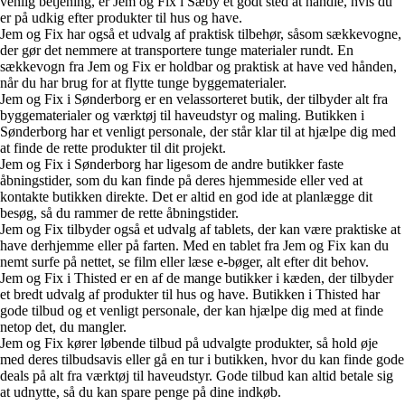
venlig betjening, er Jem og Fix i Sæby et godt sted at handle, hvis du
er på udkig efter produkter til hus og have.
Jem og Fix har også et udvalg af praktisk tilbehør, såsom sækkevogne,
der gør det nemmere at transportere tunge materialer rundt. En
sækkevogn fra Jem og Fix er holdbar og praktisk at have ved hånden,
når du har brug for at flytte tunge byggematerialer.
Jem og Fix i Sønderborg er en velassorteret butik, der tilbyder alt fra
byggematerialer og værktøj til haveudstyr og maling. Butikken i
Sønderborg har et venligt personale, der står klar til at hjælpe dig med
at finde de rette produkter til dit projekt.
Jem og Fix i Sønderborg har ligesom de andre butikker faste
åbningstider, som du kan finde på deres hjemmeside eller ved at
kontakte butikken direkte. Det er altid en god ide at planlægge dit
besøg, så du rammer de rette åbningstider.
Jem og Fix tilbyder også et udvalg af tablets, der kan være praktiske at
have derhjemme eller på farten. Med en tablet fra Jem og Fix kan du
nemt surfe på nettet, se film eller læse e-bøger, alt efter dit behov.
Jem og Fix i Thisted er en af de mange butikker i kæden, der tilbyder
et bredt udvalg af produkter til hus og have. Butikken i Thisted har
gode tilbud og et venligt personale, der kan hjælpe dig med at finde
netop det, du mangler.
Jem og Fix kører løbende tilbud på udvalgte produkter, så hold øje
med deres tilbudsavis eller gå en tur i butikken, hvor du kan finde gode
deals på alt fra værktøj til haveudstyr. Gode tilbud kan altid betale sig
at udnytte, så du kan spare penge på dine indkøb.