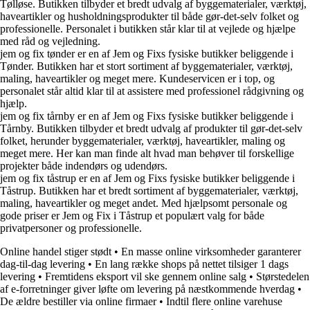
Tølløse. Butikken tilbyder et bredt udvalg af byggematerialer, værktøj,
haveartikler og husholdningsprodukter til både gør-det-selv folket og
professionelle. Personalet i butikken står klar til at vejlede og hjælpe
med råd og vejledning.
jem og fix tønder er en af Jem og Fixs fysiske butikker beliggende i
Tønder. Butikken har et stort sortiment af byggematerialer, værktøj,
maling, haveartikler og meget mere. Kundeservicen er i top, og
personalet står altid klar til at assistere med professionel rådgivning og
hjælp.
jem og fix tårnby er en af Jem og Fixs fysiske butikker beliggende i
Tårnby. Butikken tilbyder et bredt udvalg af produkter til gør-det-selv
folket, herunder byggematerialer, værktøj, haveartikler, maling og
meget mere. Her kan man finde alt hvad man behøver til forskellige
projekter både indendørs og udendørs.
jem og fix tåstrup er en af Jem og Fixs fysiske butikker beliggende i
Tåstrup. Butikken har et bredt sortiment af byggematerialer, værktøj,
maling, haveartikler og meget andet. Med hjælpsomt personale og
gode priser er Jem og Fix i Tåstrup et populært valg for både
privatpersoner og professionelle.
Online handel stiger stødt
•
En masse online virksomheder garanterer
dag-til-dag levering
•
En lang række shops på nettet tilsiger 1 dags
levering
•
Fremtidens eksport vil ske gennem online salg
•
Størstedelen
af e-forretninger giver løfte om levering på næstkommende hverdag
•
De ældre bestiller via online firmaer
•
Indtil flere online varehuse