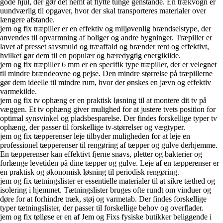
gode hjul, der gør det nemt at flytte tunge genstande. En trækvogn er
uundværlig til opgaver, hvor der skal transporteres materialer over
længere afstande.
jem og fix træpiller er en effektiv og miljøvenlig brændselstype, der
anvendes til opvarmning af boliger og andre bygninger. Træpiller er
lavet af presset savsmuld og træaffald og brænder rent og effektivt,
hvilket gør dem til en populær og bæredygtig energikilde.
jem og fix træpiller 6 mm er en specifik type træpiller, der er velegnet
til mindre brændeovne og pejse. Den mindre størrelse på træpillerne
gør dem ideelle til mindre rum, hvor der ønskes en jævn og effektiv
varmekilde.
jem og fix tv ophæng er en praktisk løsning til at montere dit tv på
væggen. Et tv ophæng giver mulighed for at justere tvets position for
optimal synsvinkel og pladsbesparelse. Der findes forskellige typer tv
ophæng, der passer til forskellige tv-størrelser og vægtyper.
jem og fix tæpperenser leje tilbyder muligheden for at leje en
professionel tæpperenser til rengøring af tæpper og gulve derhjemme.
En tæpperenser kan effektivt fjerne snavs, pletter og bakterier og
forlænge levetiden på dine tæpper og gulve. Leje af en tæpperenser er
en praktisk og økonomisk løsning til periodisk rengøring.
jem og fix tætningslister er essentielle materialer til at sikre tæthed og
isolering i hjemmet. Tætningslister bruges ofte rundt om vinduer og
døre for at forhindre træk, støj og varmetab. Der findes forskellige
typer tætningslister, der passer til forskellige behov og overflader.
jem og fix tølløse er en af Jem og Fixs fysiske butikker beliggende i