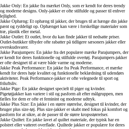
Jakke Only: En jakke fra mærket Only, som er kendt for deres trendy
og moderne designs. Only-jakker er ofte stilfulde og passer til enhver
lejlighed.
Jakke Ophæng: Et ophæng til jakker, der bruges til at hænge din jakke
pænt og ryddeligt op. Ophænget kan være i forskellige materialer som
træ, plastik eller metal.
Jakke Outlet: Et outlet, hvor du kan finde jakker til nedsatte priser.
Outlet-butikker tilbyder ofte rabatter på tidligere sæsoners jakker eller
overskudsvarer.
Jakke Parajumpers: En jakke fra det populære mærke Parajumpers, der
er kendt for deres funktionelle og stilfulde overtøj. Parajumpers-jakker
er ofte designet til at være både varme og moderne.
Jakke Peak Performance: En jakke fra Peak Performance, et mærke
kendt for deres høje kvalitet og funktionelle beklædning til udendørs
aktiviteter. Peak Performance-jakker er ofte velegnede til sport og
friluftsliv.
Jakke Pige: En jakke designet specielt til piger og kvinder.
Pigetøjjakker kan variere i stil og pasform alt efter målgruppen, men
fælles for dem er ofte et feminint og moderne udtryk.
Jakke Plus Size: En jakke i en større størrelse, designet til kvinder, der
bruger plus size-tøj. Plus size-jakker er skabt med fokus på komfort og
pasform for at sikre, at de passer til de større kropsstørrelser.
Jakke Quiltet: En jakke lavet af quiltet materiale, der typisk har en
polstret eller vatteret overflade. Quiltede jakker er populære for deres