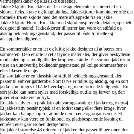
varmeegenskaber og klassiske udseende.
Jakke Skjorte: En jakke, der har designelementer inspireret af en
skjorte, f.eks. krave og knaplukning. Jakkeskjorter kombinerer ofte det
formelle fra en skjorte med det mere afslappede fra en jakke.
Jakke Skjorte Herre: En jakke med skjorteinspirerede detaljer, specielt
designet til mænd. Jakkeskjorter til herrer kan være en stilfuld og
alsidig beklædningsgenstand, der passer til både formelle og
afslappede lejligheder.
En sommerjakke er en let og luftig jakke designet til at bæres om
sommeren. Den er ofte lavet af tynde materialer, der giver beskyttelse
mod solen og samtidig tillader kroppen at ånde. En sommerjakke kan
være en uundværlig beklædningsgenstand på kølige sommeraftener
eller blæsende dage.
En sort jakke er en klassisk og stilfuld beklædningsgenstand, der
passer til enhver garderobe. Sort farve er tidløs og alsidig, og en sort
jakke kan bruges til både hverdags- og mere formelle lejligheder. En
sort jakke kan nemt styles med forskellige outfits og farver, og den
giver et sofistikeret udtryk.
Et jakkestativ er en praktisk opbevaringsløsning til jakker og overtøj.
Et jakkestativ består typisk af en lodret stang eller flere kroge, hvor
jakker kan hænges op for at holde dem pæne og organiserede. Et
jakkestativ kan være en funktionel og pladsbesparende løsning til
entréen eller garderoben derhjemme.
En jakke i størrelse 48 refererer til jakker, der passer til personer, der