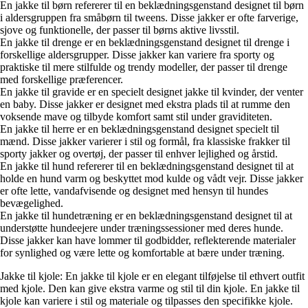
En jakke til børn refererer til en beklædningsgenstand designet til børn
i aldersgruppen fra småbørn til tweens. Disse jakker er ofte farverige,
sjove og funktionelle, der passer til børns aktive livsstil.
En jakke til drenge er en beklædningsgenstand designet til drenge i
forskellige aldersgrupper. Disse jakker kan variere fra sporty og
praktiske til mere stilfulde og trendy modeller, der passer til drenge
med forskellige præferencer.
En jakke til gravide er en specielt designet jakke til kvinder, der venter
en baby. Disse jakker er designet med ekstra plads til at rumme den
voksende mave og tilbyde komfort samt stil under graviditeten.
En jakke til herre er en beklædningsgenstand designet specielt til
mænd. Disse jakker varierer i stil og formål, fra klassiske frakker til
sporty jakker og overtøj, der passer til enhver lejlighed og årstid.
En jakke til hund refererer til en beklædningsgenstand designet til at
holde en hund varm og beskyttet mod kulde og vådt vejr. Disse jakker
er ofte lette, vandafvisende og designet med hensyn til hundes
bevægelighed.
En jakke til hundetræning er en beklædningsgenstand designet til at
understøtte hundeejere under træningssessioner med deres hunde.
Disse jakker kan have lommer til godbidder, reflekterende materialer
for synlighed og være lette og komfortable at bære under træning.
Jakke til kjole: En jakke til kjole er en elegant tilføjelse til ethvert outfit
med kjole. Den kan give ekstra varme og stil til din kjole. En jakke til
kjole kan variere i stil og materiale og tilpasses den specifikke kjole.