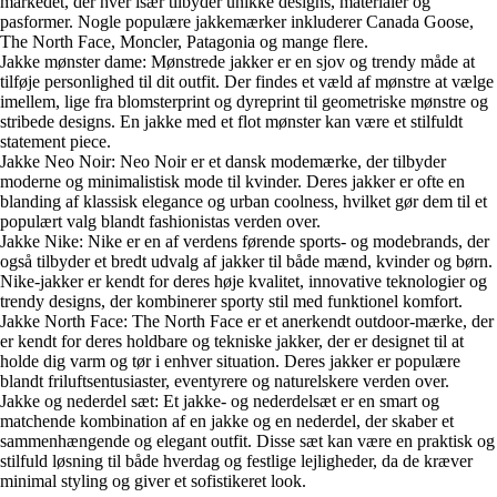
markedet, der hver især tilbyder unikke designs, materialer og
pasformer. Nogle populære jakkemærker inkluderer Canada Goose,
The North Face, Moncler, Patagonia og mange flere.
Jakke mønster dame: Mønstrede jakker er en sjov og trendy måde at
tilføje personlighed til dit outfit. Der findes et væld af mønstre at vælge
imellem, lige fra blomsterprint og dyreprint til geometriske mønstre og
stribede designs. En jakke med et flot mønster kan være et stilfuldt
statement piece.
Jakke Neo Noir: Neo Noir er et dansk modemærke, der tilbyder
moderne og minimalistisk mode til kvinder. Deres jakker er ofte en
blanding af klassisk elegance og urban coolness, hvilket gør dem til et
populært valg blandt fashionistas verden over.
Jakke Nike: Nike er en af verdens førende sports- og modebrands, der
også tilbyder et bredt udvalg af jakker til både mænd, kvinder og børn.
Nike-jakker er kendt for deres høje kvalitet, innovative teknologier og
trendy designs, der kombinerer sporty stil med funktionel komfort.
Jakke North Face: The North Face er et anerkendt outdoor-mærke, der
er kendt for deres holdbare og tekniske jakker, der er designet til at
holde dig varm og tør i enhver situation. Deres jakker er populære
blandt friluftsentusiaster, eventyrere og naturelskere verden over.
Jakke og nederdel sæt: Et jakke- og nederdelsæt er en smart og
matchende kombination af en jakke og en nederdel, der skaber et
sammenhængende og elegant outfit. Disse sæt kan være en praktisk og
stilfuld løsning til både hverdag og festlige lejligheder, da de kræver
minimal styling og giver et sofistikeret look.