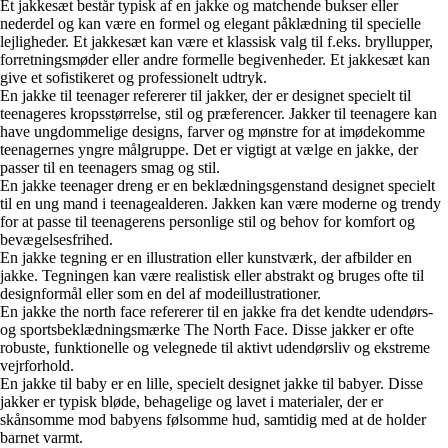
Et jakkesæt består typisk af en jakke og matchende bukser eller
nederdel og kan være en formel og elegant påklædning til specielle
lejligheder. Et jakkesæt kan være et klassisk valg til f.eks. bryllupper,
forretningsmøder eller andre formelle begivenheder. Et jakkesæt kan
give et sofistikeret og professionelt udtryk.
En jakke til teenager refererer til jakker, der er designet specielt til
teenageres kropsstørrelse, stil og præferencer. Jakker til teenagere kan
have ungdommelige designs, farver og mønstre for at imødekomme
teenagernes yngre målgruppe. Det er vigtigt at vælge en jakke, der
passer til en teenagers smag og stil.
En jakke teenager dreng er en beklædningsgenstand designet specielt
til en ung mand i teenagealderen. Jakken kan være moderne og trendy
for at passe til teenagerens personlige stil og behov for komfort og
bevægelsesfrihed.
En jakke tegning er en illustration eller kunstværk, der afbilder en
jakke. Tegningen kan være realistisk eller abstrakt og bruges ofte til
designformål eller som en del af modeillustrationer.
En jakke the north face refererer til en jakke fra det kendte udendørs-
og sportsbeklædningsmærke The North Face. Disse jakker er ofte
robuste, funktionelle og velegnede til aktivt udendørsliv og ekstreme
vejrforhold.
En jakke til baby er en lille, specielt designet jakke til babyer. Disse
jakker er typisk bløde, behagelige og lavet i materialer, der er
skånsomme mod babyens følsomme hud, samtidig med at de holder
barnet varmt.