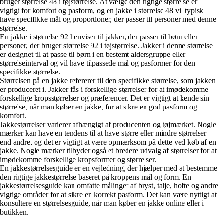
bruger størrelse 48 i tøjstørrelse. At vælge den rigtige størrelse er
vigtigt for komfort og pasform, og en jakke i størrelse 48 vil typisk
have specifikke mål og proportioner, der passer til personer med denne
størrelse.
En jakke i størrelse 92 henviser til jakker, der passer til børn eller
personer, der bruger størrelse 92 i tøjstørrelse. Jakker i denne størrelse
er designet til at passe til børn i en bestemt aldersgruppe eller
størrelseinterval og vil have tilpassede mål og pasformer for den
specifikke størrelse.
Størrelsen på en jakke refererer til den specifikke størrelse, som jakken
er produceret i. Jakker fås i forskellige størrelser for at imødekomme
forskellige kropsstørrelser og præferencer. Det er vigtigt at kende sin
størrelse, når man køber en jakke, for at sikre en god pasform og
komfort.
Jakkestørrelser varierer afhængigt af producenten og tøjmærket. Nogle
mærker kan have en tendens til at have større eller mindre størrelser
end andre, og det er vigtigt at være opmærksom på dette ved køb af en
jakke. Nogle mærker tilbyder også et bredere udvalg af størrelser for at
imødekomme forskellige kropsformer og størrelser.
En jakkestørrelsesguide er en vejledning, der hjælper med at bestemme
den rigtige jakkestørrelse baseret på kroppens mål og form. En
jakkestørrelsesguide kan omfatte målinger af bryst, talje, hofte og andre
vigtige områder for at sikre en korrekt pasform. Det kan være nyttigt at
konsultere en størrelsesguide, når man køber en jakke online eller i
butikken.