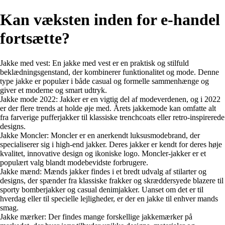
Kan væksten inden for e-handel
fortsætte?
Jakke med vest: En jakke med vest er en praktisk og stilfuld
beklædningsgenstand, der kombinerer funktionalitet og mode. Denne
type jakke er populær i både casual og formelle sammenhænge og
giver et moderne og smart udtryk.
Jakke mode 2022: Jakker er en vigtig del af modeverdenen, og i 2022
er der flere trends at holde øje med. Årets jakkemode kan omfatte alt
fra farverige pufferjakker til klassiske trenchcoats eller retro-inspirerede
designs.
Jakke Moncler: Moncler er en anerkendt luksusmodebrand, der
specialiserer sig i high-end jakker. Deres jakker er kendt for deres høje
kvalitet, innovative design og ikoniske logo. Moncler-jakker er et
populært valg blandt modebevidste forbrugere.
Jakke mænd: Mænds jakker findes i et bredt udvalg af stilarter og
designs, der spænder fra klassiske frakker og skræddersyede blazere til
sporty bomberjakker og casual denimjakker. Uanset om det er til
hverdag eller til specielle lejligheder, er der en jakke til enhver mands
smag.
Jakke mærker: Der findes mange forskellige jakkemærker på