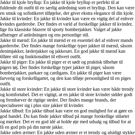
Jakke til kjole bryllup: En jakke til kjole bryllup er perfekt til at
fuldende dit outfit til en særlig anledning som et bryllup. Den kan være
en smuk og sofistikeret tilføjelse, der giver ekstra elegance til din kjole.
Jakke til kvinder: En jakke til kvinder kan være en vigtig del af enhver
kvindes garderobe. Der findes et væld af forskellige jakker til kvinder,
lige fra klassiske blazere til sporty bomberjakker. Valget af jakke
afhænger af anledningen og ens personlige stil.
Jakke til mænd: En jakke til mænd er en essentiel del af enhver mands
garderobe. Der findes mange forskellige typer jakker til mænd, såsom
denimjakker, læderjakker og jakkesæt. En god jakke til mænd kan
tilføre stil og funktionalitet til ethvert outfit.
Jakke til piger: En jakke til piger er et sødt og praktisk tilbehør til
pigers tøj. Der findes forskellige typer jakker til piger, såsom
bomberjakker, parkaer og cardigans. En jakke til piger kan være
farverig og forskelligartet, og den kan tilføje personlighed til en piges
outfit.
Jakke til store kvinder: En jakke til store kvinder kan være både trendy
og komfortabel. Det er vigtigt, at en jakke til store kvinder sidder godt
og fremhæver de rigtige steder. Der findes mange brands, der
specialiserer sig i plus size jakker til kvinder.
Jakke tilbud: En jakke tilbud kan være en god mulighed for at gøre en
god handel. Du kan finde jakker tilbud på mange forskellige stilarter
og mærker. Det er en god idé at holde øje med udsalg og tilbud for at
få en god pris på din næste jakke.
Jakke uden ærmer: En jakke uden ærmer er et trendy og alsidigt stykke