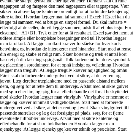
eventuelle skarpe genstande eller ujævnheder. Dernæst skal du rulle
tagpappen ud og fastgøre den med tagpapsøm eller tagpapstape. Vær
sikker på at overlappe kanterne ordentligt for at forhindre lækager og
sikre tæthed.Hvordan lægger man tal sammen i Excel: I Excel kan du
lægge tal sammen ved at bruge en simpel formel. Du skal indtaste =
efterfulgt af de celler, du vil lægge sammen, adskilt af et plus tegn. For
eksempel =A1+B1. Tryk enter for at få resultatet. Excel gør det nemt at
udføre simple eller komplekse beregninger med tal.Hvordan lægger
man tarotkort: At lægge tarotkort kræver forståelse for hver korts
betydning og hvordan de interagerer med hinanden. Start med at rense
din energi og skabe et roligt rum. Skær kortene og træk et antal kort
baseret på din læsningsspørgsmål. Tolk kortene ud fra deres symbolik
og placering i spredningen for at opnå indsigt og vejledning.Hvordan
lægger man trægulv: At lægge trægulv kræver nøjagtighed og omhu.
Først skal du forberede undergulvet ved at sikre, at det er rent og
jævnt. Læg derefter træplankerne med en passende afstand mellem
dem, og sørg for at rette dem til undervejs. Afslut med at sikre gulvet
med søm eller lim, og sørg for at efterbehandle det for at beskytte det
mod skader.Hvordan lægger man vinylgulv: Vinylgulve er nemme at
lægge og kræver minimalt vedligeholdelse. Start med at forberede
undergulvet ved at sikre, at det er rent og jævnt. Skær vinylgulvet til i
passende størrelser og læg det forsigtigt på plads, sørg for at fjerne
eventuelle luftbobler undervejs. Afslut med at sikre kanterne og
efterbehandle for at sikre holdbarheden.Hvordan lægger man
øjenskygge: At lægge øjenskygge kræver teknik og præcision. Start