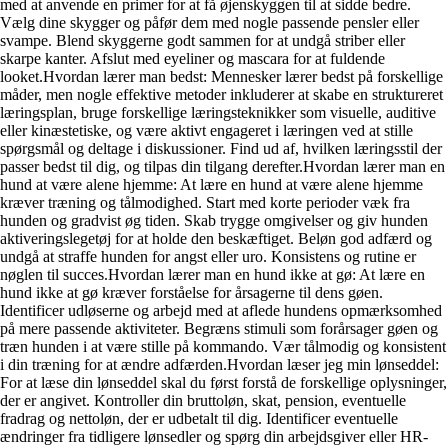
med at anvende en primer for at få øjenskyggen til at sidde bedre.
Vælg dine skygger og påfør dem med nogle passende pensler eller
svampe. Blend skyggerne godt sammen for at undgå striber eller
skarpe kanter. Afslut med eyeliner og mascara for at fuldende
looket.Hvordan lærer man bedst: Mennesker lærer bedst på forskellige
måder, men nogle effektive metoder inkluderer at skabe en struktureret
læringsplan, bruge forskellige læringsteknikker som visuelle, auditive
eller kinæstetiske, og være aktivt engageret i læringen ved at stille
spørgsmål og deltage i diskussioner. Find ud af, hvilken læringsstil der
passer bedst til dig, og tilpas din tilgang derefter.Hvordan lærer man en
hund at være alene hjemme: At lære en hund at være alene hjemme
kræver træning og tålmodighed. Start med korte perioder væk fra
hunden og gradvist øg tiden. Skab trygge omgivelser og giv hunden
aktiveringslegetøj for at holde den beskæftiget. Beløn god adfærd og
undgå at straffe hunden for angst eller uro. Konsistens og rutine er
nøglen til succes.Hvordan lærer man en hund ikke at gø: At lære en
hund ikke at gø kræver forståelse for årsagerne til dens gøen.
Identificer udløserne og arbejd med at aflede hundens opmærksomhed
på mere passende aktiviteter. Begræns stimuli som forårsager gøen og
træn hunden i at være stille på kommando. Vær tålmodig og konsistent
i din træning for at ændre adfærden.Hvordan læser jeg min lønseddel:
For at læse din lønseddel skal du først forstå de forskellige oplysninger,
der er angivet. Kontroller din bruttoløn, skat, pension, eventuelle
fradrag og nettoløn, der er udbetalt til dig. Identificer eventuelle
ændringer fra tidligere lønsedler og spørg din arbejdsgiver eller HR-