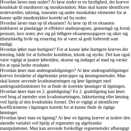
Hvordan læser man noder? At læse noder er en færdighed, der kræver
kendskab til musikteori og musiknotation. Man skal kunne identificere
nodeværdier, taktslag, tonearter og andre musikalske elementer for at
kunne spille musikstykker korrekt ud fra noder.
Hvordan læser man op til eksamen? At læse op til en eksamen
indebærer at planlægge et effektivt studieprogram, gennemgå og forstå
pensum, lave noter, øve sig på tidligere eksamensopgaver og sikre sig
tilstrækkelig hvile og ernæring for at være så godt forberedt som
muligt.
Hvordan løber man hurtigere? For at kunne løbe hurtigere kræves der
træning, både for at forbedre kondition, teknik og styrke. Det kan også
være vigtigt at justere løbestilen, skoene og indtaget af mad og væske
for at opnå bedre resultater.
Hvordan løser man andengradsligninger? At løse andengradsligninger
kræver forståelse af algebraiske principper og løsningsmetoder. Man
skal kunne anvende kvadratsætningen og løse ligninger med
andengradsfunktioner for at finde de korrekte løsninger til ligningen.
Hvordan løser man en 2. gradsligning? En 2. gradsligning kan løses
ved brug af metoder som kvadratsætningen, faktorisering eller løsning
ved hjælp af den kvadratiske formel. Det er vigtigt at identificere
koefficienterne i ligningen korrekt for at kunne finde de rigtige
løsninger.
Hvordan løser man en ligning? At løse en ligning kræver at isolere den
ukendte variabel ved hjælp af regnearter og algebraiske
manipulationer. Man kan anvende forskellige regnemetoder afhængigt