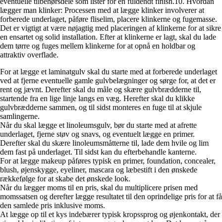
eventuelle tilbehørsdele som lister for en fuldendt finish.10. Hvordan
lægger man klinker: Processen med at lægge klinker involverer at
forberede underlaget, påføre fliselim, placere klinkerne og fugemasse.
Det er vigtigt at være nøjagtig med placeringen af klinkerne for at sikre
en ensartet og solid installation. Efter at klinkerne er lagt, skal du lade
dem tørre og fuges mellem klinkerne for at opnå en holdbar og
attraktiv overflade.
For at lægge et laminatgulv skal du starte med at forberede underlaget
ved at fjerne eventuelle gamle gulvbelægninger og sørge for, at det er
rent og jævnt. Derefter skal du måle og skære gulvbrædderne til,
startende fra en lige linje langs en væg. Herefter skal du klikke
gulvbrædderne sammen, og til sidst monteres en fuge til at skjule
samlingerne.
Når du skal lægge et linoleumsgulv, bør du starte med at afrette
underlaget, fjerne støv og snavs, og eventuelt lægge en primer.
Derefter skal du skære linoleumsmåtterne til, lade dem hvile og lim
dem fast på underlaget. Til sidst kan du efterbehandle kanterne.
For at lægge makeup påføres typisk en primer, foundation, concealer,
blush, øjenskygge, eyeliner, mascara og læbestift i den ønskede
rækkefølge for at skabe det ønskede look.
Når du lægger moms til en pris, skal du multiplicere prisen med
momssatsen og derefter lægge resultatet til den oprindelige pris for at få
den samlede pris inklusive moms.
At lægge op til et kys indebærer typisk kropssprog og øjenkontakt, der