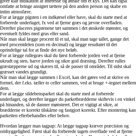
giver klar indikation af interesse og ønske om et kys. Det kan også
omfatte at bringe ansigtet tættere på den anden person og skabe en
intim atmosfære.
For at lægge pigsten i en indkørsel eller have, skal du starte med at
forberede underlaget, fx ved at fjerne græs og jævne overfladen.
Derefter placeres pigstenene tæt sammen i det ønskede mønster, og
eventuelt fyldes med grus eller sand.
Når man skal lægge procent til et tal, skal man tage tallet, gange det
med procentdelen (som en decimal) og lægge resultatet til det
oprindelige tal for at finde det nye beløb.
For at lægge rullegræs skal du først forberede jorden ved at fjerne
ukrudt og sten, harve jorden og sikre god dræning. Derefter rulles
græstæpperne ud og skæres til, så de passer til området. Til sidst skal
græsset vandes grundigt.
Når man skal lægge sammen i Excel, kan det gøres ved at skrive en
formel, der f.eks. tæller to celler sammen, ved at bruge +-tegnet mellem
dem.
For at lægge sildebensparket skal du starte med at forberede
underlaget, og derefter lægger du parketbrædderne skiftevis i en vinkel
på hinanden, så de danner mønsteret. Det er vigtigt at sikre, at
brædderne er korrekt tilskårne og fastgjort korrekt. Efter montering kan
parketten efterbehandles efter behov.
Hvordan lægger man tagpap: At lægge tagpap kræver præcision og
omhyggelighed. Først skal du forberede tagets overflade ved at fjerne