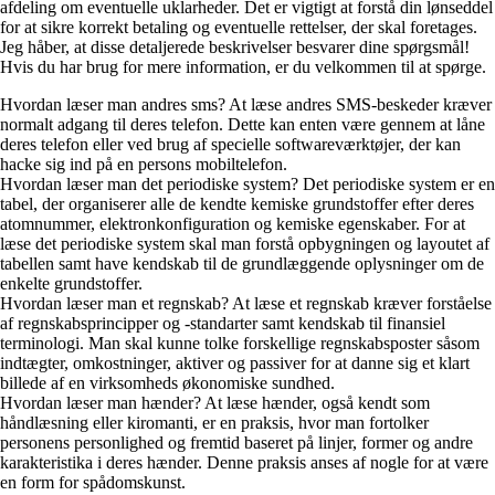
afdeling om eventuelle uklarheder. Det er vigtigt at forstå din lønseddel
for at sikre korrekt betaling og eventuelle rettelser, der skal foretages.
Jeg håber, at disse detaljerede beskrivelser besvarer dine spørgsmål!
Hvis du har brug for mere information, er du velkommen til at spørge.
Hvordan læser man andres sms? At læse andres SMS-beskeder kræver
normalt adgang til deres telefon. Dette kan enten være gennem at låne
deres telefon eller ved brug af specielle softwareværktøjer, der kan
hacke sig ind på en persons mobiltelefon.
Hvordan læser man det periodiske system? Det periodiske system er en
tabel, der organiserer alle de kendte kemiske grundstoffer efter deres
atomnummer, elektronkonfiguration og kemiske egenskaber. For at
læse det periodiske system skal man forstå opbygningen og layoutet af
tabellen samt have kendskab til de grundlæggende oplysninger om de
enkelte grundstoffer.
Hvordan læser man et regnskab? At læse et regnskab kræver forståelse
af regnskabsprincipper og -standarter samt kendskab til finansiel
terminologi. Man skal kunne tolke forskellige regnskabsposter såsom
indtægter, omkostninger, aktiver og passiver for at danne sig et klart
billede af en virksomheds økonomiske sundhed.
Hvordan læser man hænder? At læse hænder, også kendt som
håndlæsning eller kiromanti, er en praksis, hvor man fortolker
personens personlighed og fremtid baseret på linjer, former og andre
karakteristika i deres hænder. Denne praksis anses af nogle for at være
en form for spådomskunst.