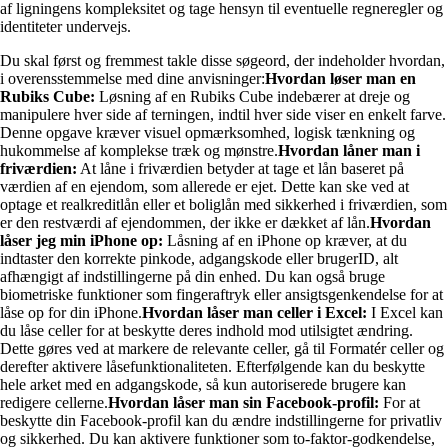
af ligningens kompleksitet og tage hensyn til eventuelle regneregler og
identiteter undervejs.
Du skal først og fremmest takle disse søgeord, der indeholder hvordan,
i overensstemmelse med dine anvisninger:
Hvordan løser man en
Rubiks Cube:
Løsning af en Rubiks Cube indebærer at dreje og
manipulere hver side af terningen, indtil hver side viser en enkelt farve.
Denne opgave kræver visuel opmærksomhed, logisk tænkning og
hukommelse af komplekse træk og mønstre.
Hvordan låner man i
friværdien:
At låne i friværdien betyder at tage et lån baseret på
værdien af en ejendom, som allerede er ejet. Dette kan ske ved at
optage et realkreditlån eller et boliglån med sikkerhed i friværdien, som
er den restværdi af ejendommen, der ikke er dækket af lån.
Hvordan
låser jeg min iPhone op:
Låsning af en iPhone op kræver, at du
indtaster den korrekte pinkode, adgangskode eller brugerID, alt
afhængigt af indstillingerne på din enhed. Du kan også bruge
biometriske funktioner som fingeraftryk eller ansigtsgenkendelse for at
låse op for din iPhone.
Hvordan låser man celler i Excel:
I Excel kan
du låse celler for at beskytte deres indhold mod utilsigtet ændring.
Dette gøres ved at markere de relevante celler, gå til Formatér celler og
derefter aktivere låsefunktionaliteten. Efterfølgende kan du beskytte
hele arket med en adgangskode, så kun autoriserede brugere kan
redigere cellerne.
Hvordan låser man sin Facebook-profil:
For at
beskytte din Facebook-profil kan du ændre indstillingerne for privatliv
og sikkerhed. Du kan aktivere funktioner som to-faktor-godkendelse,