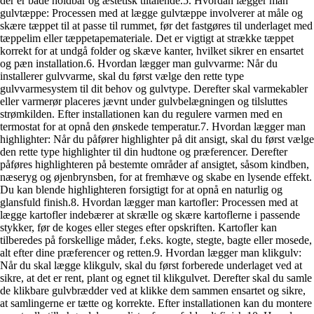
der er både holdbar og æstetisk tiltalende.5. Hvordan lægger man
gulvtæppe: Processen med at lægge gulvtæppe involverer at måle og
skære tæppet til at passe til rummet, før det fastgøres til underlaget med
tæppelim eller tæppetapemateriale. Det er vigtigt at strække tæppet
korrekt for at undgå folder og skæve kanter, hvilket sikrer en ensartet
og pæn installation.6. Hvordan lægger man gulvvarme: Når du
installerer gulvvarme, skal du først vælge den rette type
gulvvarmesystem til dit behov og gulvtype. Derefter skal varmekabler
eller varmerør placeres jævnt under gulvbelægningen og tilsluttes
strømkilden. Efter installationen kan du regulere varmen med en
termostat for at opnå den ønskede temperatur.7. Hvordan lægger man
highlighter: Når du påfører highlighter på dit ansigt, skal du først vælge
den rette type highlighter til din hudtone og præferencer. Derefter
påføres highlighteren på bestemte områder af ansigtet, såsom kindben,
næseryg og øjenbrynsben, for at fremhæve og skabe en lysende effekt.
Du kan blende highlighteren forsigtigt for at opnå en naturlig og
glansfuld finish.8. Hvordan lægger man kartofler: Processen med at
lægge kartofler indebærer at skrælle og skære kartoflerne i passende
stykker, før de koges eller steges efter opskriften. Kartofler kan
tilberedes på forskellige måder, f.eks. kogte, stegte, bagte eller mosede,
alt efter dine præferencer og retten.9. Hvordan lægger man klikgulv:
Når du skal lægge klikgulv, skal du først forberede underlaget ved at
sikre, at det er rent, plant og egnet til klikgulvet. Derefter skal du samle
de klikbare gulvbrædder ved at klikke dem sammen ensartet og sikre,
at samlingerne er tætte og korrekte. Efter installationen kan du montere