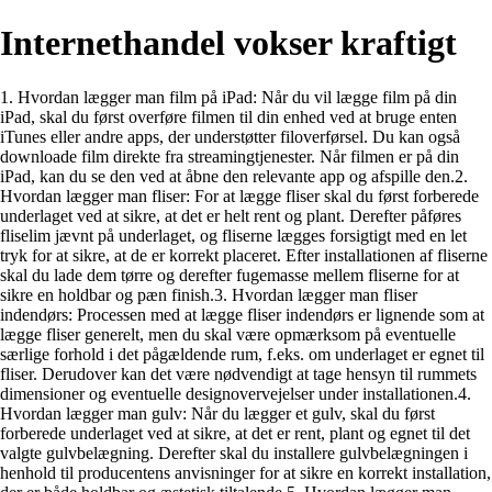
Internethandel vokser kraftigt
1. Hvordan lægger man film på iPad: Når du vil lægge film på din
iPad, skal du først overføre filmen til din enhed ved at bruge enten
iTunes eller andre apps, der understøtter filoverførsel. Du kan også
downloade film direkte fra streamingtjenester. Når filmen er på din
iPad, kan du se den ved at åbne den relevante app og afspille den.2.
Hvordan lægger man fliser: For at lægge fliser skal du først forberede
underlaget ved at sikre, at det er helt rent og plant. Derefter påføres
fliselim jævnt på underlaget, og fliserne lægges forsigtigt med en let
tryk for at sikre, at de er korrekt placeret. Efter installationen af fliserne
skal du lade dem tørre og derefter fugemasse mellem fliserne for at
sikre en holdbar og pæn finish.3. Hvordan lægger man fliser
indendørs: Processen med at lægge fliser indendørs er lignende som at
lægge fliser generelt, men du skal være opmærksom på eventuelle
særlige forhold i det pågældende rum, f.eks. om underlaget er egnet til
fliser. Derudover kan det være nødvendigt at tage hensyn til rummets
dimensioner og eventuelle designovervejelser under installationen.4.
Hvordan lægger man gulv: Når du lægger et gulv, skal du først
forberede underlaget ved at sikre, at det er rent, plant og egnet til det
valgte gulvbelægning. Derefter skal du installere gulvbelægningen i
henhold til producentens anvisninger for at sikre en korrekt installation,