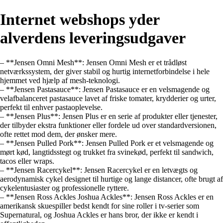
Internet webshops yder
alverdens leveringsudgaver
– **Jensen Omni Mesh**: Jensen Omni Mesh er et trådløst
netværkssystem, der giver stabil og hurtig internetforbindelse i hele
hjemmet ved hjælp af mesh-teknologi.
– **Jensen Pastasauce**: Jensen Pastasauce er en velsmagende og
velafbalanceret pastasauce lavet af friske tomater, krydderier og urter,
perfekt til enhver pastaoplevelse.
– **Jensen Plus**: Jensen Plus er en serie af produkter eller tjenester,
der tilbyder ekstra funktioner eller fordele ud over standardversionen,
ofte rettet mod dem, der ønsker mere.
– **Jensen Pulled Pork**: Jensen Pulled Pork er et velsmagende og
mørt kød, langtidsstegt og trukket fra svinekød, perfekt til sandwich,
tacos eller wraps.
– **Jensen Racercykel**: Jensen Racercykel er en letvægts og
aerodynamisk cykel designet til hurtige og lange distancer, ofte brugt af
cykelentusiaster og professionelle ryttere.
– **Jensen Ross Ackles Joshua Ackles**: Jensen Ross Ackles er en
amerikansk skuespiller bedst kendt for sine roller i tv-serier som
Supernatural, og Joshua Ackles er hans bror, der ikke er kendt i