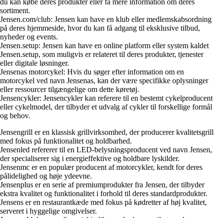
du kan købe deres produkter eller få mere information om deres
sortiment.
Jensen.com/club: Jensen kan have en klub eller medlemskabsordning
på deres hjemmeside, hvor du kan få adgang til eksklusive tilbud,
nyheder og events.
Jensen.setup: Jensen kan have en online platform eller system kaldet
Jensen.setup, som muligvis er relateret til deres produkter, tjenester
eller digitale løsninger.
Jensenas motorcykel: Hvis du søger efter information om en
motorcykel ved navn Jensenas, kan der være specifikke oplysninger
eller ressourcer tilgængelige om dette køretøj.
Jensencykler: Jensencykler kan referere til en bestemt cykelproducent
eller cykelmodel, der tilbyder et udvalg af cykler til forskellige formål
og behov.
Jensengrill er en klassisk grillvirksomhed, der producerer kvalitetsgrill
med fokus på funktionalitet og holdbarhed.
Jensenled refererer til en LED-belysningsproducent ved navn Jensen,
der specialiserer sig i energieffektive og holdbare lyskilder.
Jensenmc er en populær producent af motorcykler, kendt for deres
pålidelighed og høje ydeevne.
Jensenplus er en serie af premiumprodukter fra Jensen, der tilbyder
ekstra kvalitet og funktionalitet i forhold til deres standardprodukter.
Jensens er en restaurantkæde med fokus på kødretter af høj kvalitet,
serveret i hyggelige omgivelser.