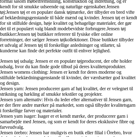
formål såsom møbelfremstilling, konstruktion og indretning, og er
kendt for sit smukke udseende og naturlige egenskaber.Jensen
tøj:Jensen tøj er en populær dansk tøjmærke, der tilbyder en bred vifte
af beklædningsgenstande til både mænd og kvinder. Jensen tøj er kendt
for sit stilfulde design, høje kvalitet og behagelige materialer, der gør
det til et populært valg blandt modebevidste forbrugere.Jensen tøj
butikker:Jensen tøj butikker refererer til fysiske eller online
forretninger, der sælger Jensen tøjkollektioner. Disse butikker tilbyder
et udvalg af Jensen tøj til forskellige anledninger og stilarter, så
kunderne kan finde det perfekte outfit til enhver lejlighed.
Jensen tøj udsalg: Jensen er en populær tøjproducent, der ofte holder
udsalg, hvor du kan finde gode tilbud på deres kvalitetsprodukter.
Jensen womens clothing: Jensen er kendt for deres moderne og
stilfulde beklædningsgenstande til kvinder, der værdsætter god kvalitet
og design.
Jensen yarn: Jensen producerer garn af høj kvalitet, der er velegnet til
strikning og hækling af smukke tekstiler og projekter.
Jensen yarn alternativ: Hvis du leder efter alternativer til Jensen garn,
er der flere andre mærker på markedet, som også tilbyder kvalitetsgarn
i forskellige farver og materialer.
Jensen yarn isager: Isager er et kendt mærke, der producerer garn i
samarbejde med Jensen, og som er kendt for deres eksklusive fibre og
farveudvalg.
Jensen örebro: Jensen har muligvis en butik eller filial i Örebro, hvor