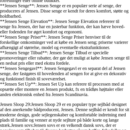
forretninger eller online butikker.
**Jensen Senge**: Jensen Senge er en populær serie af senge, der
produceres af Jensen. Disse senge er kendt for deres komfort, støtte og
holdbarhed.
**Jensen Senge Elevation**: Jensen Senge Elevation refererer til
senge fra Jensen, der har en justerbar funktion, der kan hæve hoved-
eller fodenden for øget komfort og ergonomi.
**Jensen Senge Priser**: Jensen Senge Priser henviser til de
forskellige omkostninger ved at købe en Jensen seng; priserne varierer
afhængigt af størrelse, model og eventuelle ekstrafunktioner.
**Jensen Senge Tilbud**: Jensen Senge Tilbud er specielle
promoveringer eller rabatter, der gør det muligt at købe Jensen senge til
en nedsat pris eller med ekstra fordele.
**Jensen Sengegavl**: Jensen Sengegavl er en separat del af Jensen
senge, der fastgøres til hovedenden af sengen for at give en dekorativ
og funktionel finish til soveværelset.
**Jensen Set Up**: Jensen Set Up kan referere til processen med at
opsætte eller montere en Jensen produkt, fx en trådløs højttaler eller
anden elektronisk enhed fra Jensen Scandinavia.
Jensen Sloop 29:Jensen Sloop 29 er en populær type sejlbåd designet
af den anerkendte bådproducent, Jensen. Denne sejlbåd er kendt for sit
moderne design, gode sejlegenskaber og komfortable indretning med
plads til familie og venner at nyde sejlture på både korte og lange
stræk.Jensen sovs:Jensen sovs er en velkendt dansk sovs, der er