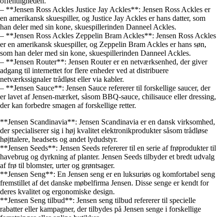
offentligheden.
– **Jensen Ross Ackles Justice Jay Ackles**: Jensen Ross Ackles er
en amerikansk skuespiller, og Justice Jay Ackles er hans datter, som
han deler med sin kone, skuespillerinden Danneel Ackles.
– **Jensen Ross Ackles Zeppelin Bram Ackles**: Jensen Ross Ackles
er en amerikansk skuespiller, og Zeppelin Bram Ackles er hans søn,
som han deler med sin kone, skuespillerinden Danneel Ackles.
– **Jensen Router**: Jensen Router er en netværksenhed, der giver
adgang til internettet for flere enheder ved at distribuere
netværkssignaler trådløst eller via kabler.
– **Jensen Sauce**: Jensen Sauce refererer til forskellige saucer, der
er lavet af Jensen-mærket, såsom BBQ-sauce, chilisauce eller dressing,
der kan forbedre smagen af forskellige retter.
**Jensen Scandinavia**: Jensen Scandinavia er en dansk virksomhed,
der specialiserer sig i høj kvalitet elektronikprodukter såsom trådløse
højttalere, headsets og andet lydudstyr.
**Jensen Seeds**: Jensen Seeds refererer til en serie af frøprodukter til
havebrug og dyrkning af planter. Jensen Seeds tilbyder et bredt udvalg
af frø til blomster, urter og grøntsager.
**Jensen Seng**: En Jensen seng er en luksuriøs og komfortabel seng
fremstillet af det danske møbelfirma Jensen. Disse senge er kendt for
deres kvalitet og ergonomiske design.
**Jensen Seng tilbud**: Jensen seng tilbud refererer til specielle
rabatter eller kampagner, der tilbydes på Jensen senge i forskellige