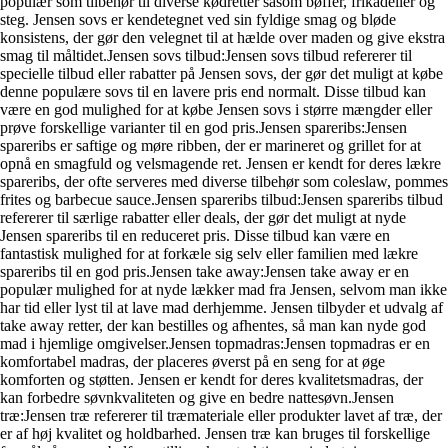
populær som tilbehør til diverse kødretter såsom bøffer, frikadeller og
steg. Jensen sovs er kendetegnet ved sin fyldige smag og bløde
konsistens, der gør den velegnet til at hælde over maden og give ekstra
smag til måltidet.Jensen sovs tilbud:Jensen sovs tilbud refererer til
specielle tilbud eller rabatter på Jensen sovs, der gør det muligt at købe
denne populære sovs til en lavere pris end normalt. Disse tilbud kan
være en god mulighed for at købe Jensen sovs i større mængder eller
prøve forskellige varianter til en god pris.Jensen spareribs:Jensen
spareribs er saftige og møre ribben, der er marineret og grillet for at
opnå en smagfuld og velsmagende ret. Jensen er kendt for deres lækre
spareribs, der ofte serveres med diverse tilbehør som coleslaw, pommes
frites og barbecue sauce.Jensen spareribs tilbud:Jensen spareribs tilbud
refererer til særlige rabatter eller deals, der gør det muligt at nyde
Jensen spareribs til en reduceret pris. Disse tilbud kan være en
fantastisk mulighed for at forkæle sig selv eller familien med lækre
spareribs til en god pris.Jensen take away:Jensen take away er en
populær mulighed for at nyde lækker mad fra Jensen, selvom man ikke
har tid eller lyst til at lave mad derhjemme. Jensen tilbyder et udvalg af
take away retter, der kan bestilles og afhentes, så man kan nyde god
mad i hjemlige omgivelser.Jensen topmadras:Jensen topmadras er en
komfortabel madras, der placeres øverst på en seng for at øge
komforten og støtten. Jensen er kendt for deres kvalitetsmadras, der
kan forbedre søvnkvaliteten og give en bedre nattesøvn.Jensen
træ:Jensen træ refererer til træmateriale eller produkter lavet af træ, der
er af høj kvalitet og holdbarhed. Jensen træ kan bruges til forskellige