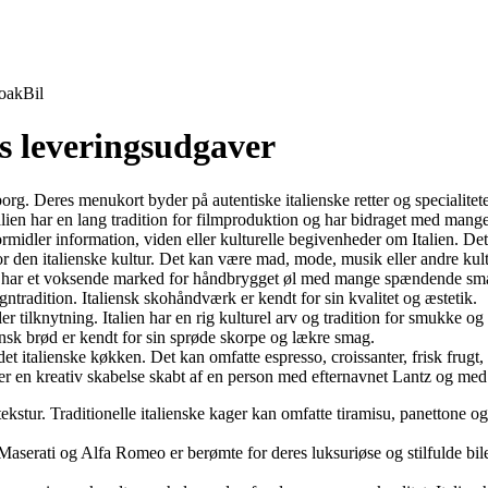
oak
Bil
s leveringsudgaver
org. Deres menukort byder på autentiske italienske retter og specialitete
. Italien har en lang tradition for filmproduktion og har bidraget med mange
ormidler information, viden eller kulturelle begivenheder om Italien. Dett
sk for den italienske kultur. Det kan være mad, mode, musik eller andre ku
 Italien har et voksende marked for håndbrygget øl med mange spændende sm
designtradition. Italiensk skohåndværk er kendt for sin kvalitet og æstetik.
r tilknytning. Italien har en rig kulturel arv og tradition for smukke o
aliensk brød er kendt for sin sprøde skorpe og lækre smag.
 italienske køkken. Det kan omfatte espresso, croissanter, frisk frugt, 
er en kreativ skabelse skabt af en person med efternavnet Lantz og med i
 tekstur. Traditionelle italienske kager kan omfatte tiramisu, panettone 
 Maserati og Alfa Romeo er berømte for deres luksuriøse og stilfulde bil