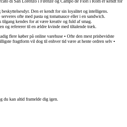
rcato di San Lorenzo i Firenze og Campo de Fiori i Rom er kendt for
skyttelsesdyr. Den er kendt for sin loyalitet og intelligens.
e serveres ofte med pasta og tomatsauce eller i en sandwich.
 tilgang kendes for at være kreativ og fuld af smag.
en og refererer til en ældre kvinde med tiltalende træk.
tadig flere køber på online varehuse
•
Ofte den mest prisbevidste
lligste fragtform vil dog til enhver tid være at hente ordren selv
•
og du kan altid framelde dig igen.