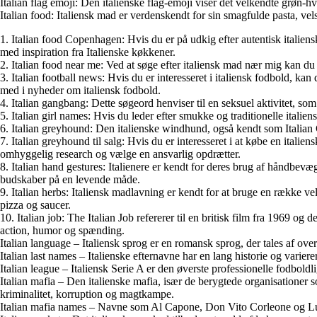
Italian flag emoji: Den italienske flag-emoji viser det velkendte grøn-hvi
Italian food: Italiensk mad er verdenskendt for sin smagfulde pasta, vels
1. Italian food Copenhagen: Hvis du er på udkig efter autentisk italien
med inspiration fra Italienske køkkener.
2. Italian food near me: Ved at søge efter italiensk mad nær mig kan du f
3. Italian football news: Hvis du er interesseret i italiensk fodbold, ka
med i nyheder om italiensk fodbold.
4. Italian gangbang: Dette søgeord henviser til en seksuel aktivitet, som 
5. Italian girl names: Hvis du leder efter smukke og traditionelle italie
6. Italian greyhound: Den italienske windhund, også kendt som Italian G
7. Italian greyhound til salg: Hvis du er interesseret i at købe en itali
omhyggelig research og vælge en ansvarlig opdrætter.
8. Italian hand gestures: Italienere er kendt for deres brug af håndbevæ
budskaber på en levende måde.
9. Italian herbs: Italiensk madlavning er kendt for at bruge en række vel
pizza og saucer.
10. Italian job: The Italian Job refererer til en britisk film fra 1969 
action, humor og spænding.
Italian language – Italiensk sprog er en romansk sprog, der tales af over
Italian last names – Italienske efternavne har en lang historie og varier
Italian league – Italiensk Serie A er den øverste professionelle fodboldli
Italian mafia – Den italienske mafia, især de berygtede organisationer 
kriminalitet, korruption og magtkampe.
Italian mafia names – Navne som Al Capone, Don Vito Corleone og Lucky