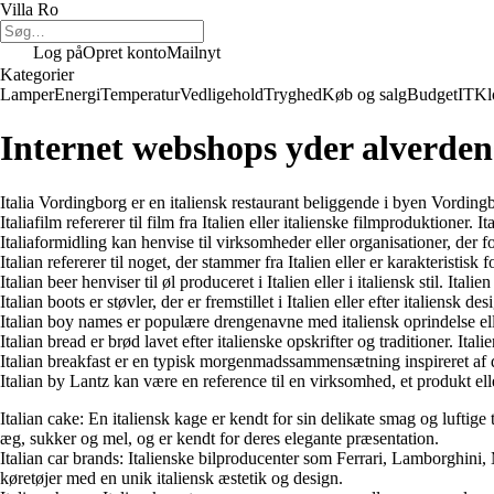
Villa Ro
Log på
Opret konto
Mailnyt
Kategorier
Lamper
Energi
Temperatur
Vedligehold
Tryghed
Køb og salg
Budget
IT
Kl
Internet webshops yder alverden
Italia Vordingborg er en italiensk restaurant beliggende i byen Vordingb
Italiafilm refererer til film fra Italien eller italienske filmproduktioner
Italiaformidling kan henvise til virksomheder eller organisationer, der f
Italian refererer til noget, der stammer fra Italien eller er karakteristi
Italian beer henviser til øl produceret i Italien eller i italiensk stil.
Italian boots er støvler, der er fremstillet i Italien eller efter italiensk 
Italian boy names er populære drengenavne med italiensk oprindelse elle
Italian bread er brød lavet efter italienske opskrifter og traditioner. It
Italian breakfast er en typisk morgenmadssammensætning inspireret af det
Italian by Lantz kan være en reference til en virksomhed, et produkt ell
Italian cake: En italiensk kage er kendt for sin delikate smag og luftige
æg, sukker og mel, og er kendt for deres elegante præsentation.
Italian car brands: Italienske bilproducenter som Ferrari, Lamborghini,
køretøjer med en unik italiensk æstetik og design.