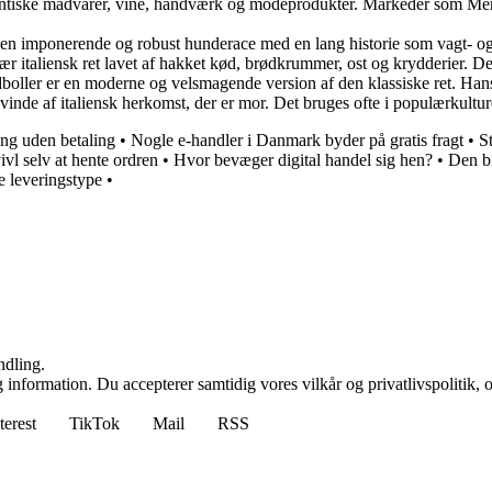
autentiske madvarer, vine, håndværk og modeprodukter. Markeder som Me
 en imponerende og robust hunderace med en lang historie som vagt- og be
lær italiensk ret lavet af hakket kød, brødkrummer, ost og krydderier. D
ødboller er en moderne og velsmagende version af den klassiske ret. Hans
 kvinde af italiensk herkomst, der er mor. Det bruges ofte i populærkultur
ing uden betaling
•
Nogle e-handler i Danmark byder på gratis fragt
•
S
ivl selv at hente ordren
•
Hvor bevæger digital handel sig hen?
•
Den bi
te leveringstype
•
ndling.
 information. Du accepterer samtidig vores vilkår og privatlivspolitik, 
terest
TikTok
Mail
RSS