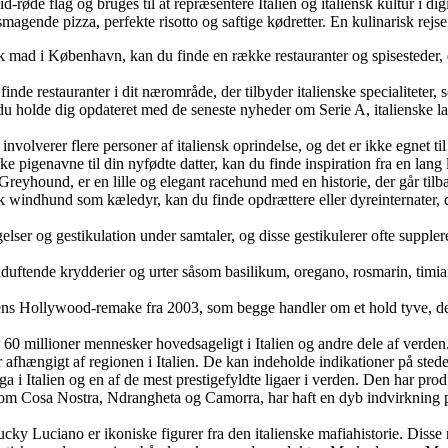
d-røde flag og bruges til at repræsentere Italien og italiensk kultur i dig
magende pizza, perfekte risotto og saftige kødretter. En kulinarisk rejse
sk mad i København, kan du finde en række restauranter og spisesteder, d
inde restauranter i dit nærområde, der tilbyder italienske specialiteter,
n du holde dig opdateret med de seneste nyheder om Serie A, italienske la
involverer flere personer af italiensk oprindelse, og det er ikke egnet ti
nske pigenavne til din nyfødte datter, kan du finde inspiration fra en lan
reyhound, er en lille og elegant racehund med en historie, der går tilba
ensk windhund som kæledyr, kan du finde opdrættere eller dyreinternater, 
gelser og gestikulation under samtaler, og disse gestikulerer ofte suppl
duftende krydderier og urter såsom basilikum, oregano, rosmarin, timian, 
og dens Hollywood-remake fra 2003, som begge handler om et hold tyve, der
 60 millioner mennesker hovedsageligt i Italien og andre dele af verden. 
er afhængigt af regionen i Italien. De kan indeholde indikationer på sted
ga i Italien og en af de mest prestigefyldte ligaer i verden. Den har produ
som Cosa Nostra, Ndrangheta og Camorra, har haft en dyb indvirkning på 
 Luciano er ikoniske figurer fra den italienske mafiahistorie. Disse n