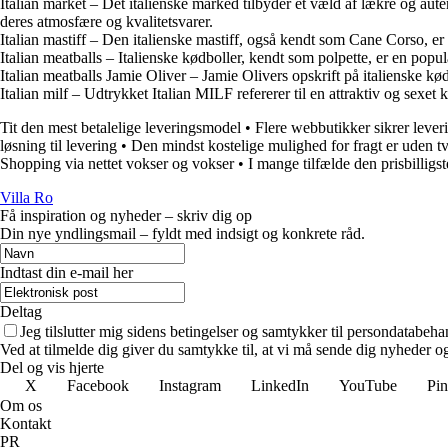
Italian market – Det italienske marked tilbyder et væld af lækre og 
deres atmosfære og kvalitetsvarer.
Italian mastiff – Den italienske mastiff, også kendt som Cane Corso, er
Italian meatballs – Italienske kødboller, kendt som polpette, er en popu
Italian meatballs Jamie Oliver – Jamie Olivers opskrift på italienske k
Italian milf – Udtrykket Italian MILF refererer til en attraktiv og sexet
Tit den mest betalelige leveringsmodel
•
Flere webbutikker sikrer lever
løsning til levering
•
Den mindst kostelige mulighed for fragt er uden tv
Shopping via nettet vokser og vokser
•
I mange tilfælde den prisbilligs
Villa Ro
Få inspiration og nyheder – skriv dig op
Din nye yndlingsmail – fyldt med indsigt og konkrete råd.
Indtast din e-mail her
Deltag
Jeg tilslutter mig sidens betingelser og samtykker til persondatabeha
Ved at tilmelde dig giver du samtykke til, at vi må sende dig nyheder og
Del og vis hjerte
X
Facebook
Instagram
LinkedIn
YouTube
Pin
Om os
Kontakt
PR