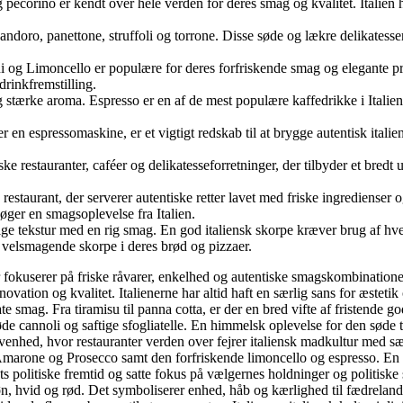
pecorino er kendt over hele verden for deres smag og kvalitet. Italien ha
andoro, panettone, struffoli og torrone. Disse søde og lækre delikatesser 
ni og Limoncello er populære for deres forfriskende smag og elegante præs
 drinkfremstilling.
g stærke aroma. Espresso er en af de mest populære kaffedrikke i Italien,
 en espressomaskine, er et vigtigt redskab til at brygge autentisk italie
 restauranter, caféer og delikatesseforretninger, der tilbyder et bredt u
k restaurant, der serverer autentiske retter lavet med friske ingredienser
søger en smagsoplevelse fra Italien.
ftige tekstur med en rig smag. En god italiensk skorpe kræver brug af h
n velsmagende skorpe i deres brød og pizzaer.
der fokuserer på friske råvarer, enkelhed og autentiske smagskombinatione
nnovation og kvalitet. Italienerne har altid haft en særlig sans for æstet
te smag. Fra tiramisu til panna cotta, er der en bred vifte af fristende g
sprøde cannoli og saftige sfogliatelle. En himmelsk oplevelse for den søde 
venhed, hvor restauranter verden over fejrer italiensk madkultur med s
, Amarone og Prosecco samt den forfriskende limoncello og espresso. En
s politiske fremtid og satte fokus på vælgernes holdninger og politiske sk
e grøn, hvid og rød. Det symboliserer enhed, håb og kærlighed til fædreland