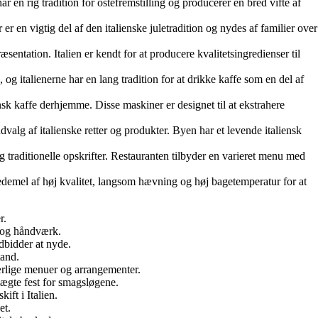
r en rig tradition for ostefremstilling og producerer en bred vifte af
er en vigtig del af den italienske juletradition og nydes af familier over
entation. Italien er kendt for at producere kvalitetsingredienser til
 og italienerne har en lang tradition for at drikke kaffe som en del af
nsk kaffe derhjemme. Disse maskiner er designet til at ekstrahere
dvalg af italienske retter og produkter. Byen har et levende italiensk
 og traditionelle opskrifter. Restauranten tilbyder en varieret menu med
vedemel af høj kvalitet, langsom hævning og høj bagetemperatur for at
r.
ik og håndværk.
odbidder at nyde.
tand.
ærlige menuer og arrangementer.
 ægte fest for smagsløgene.
ift i Italien.
et.