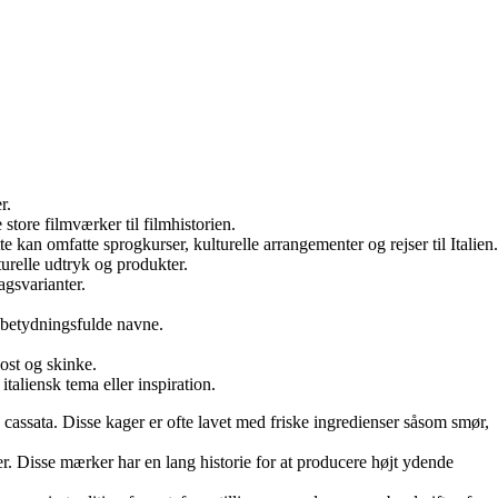
r.
 store filmværker til filmhistorien.
e kan omfatte sprogkurser, kulturelle arrangementer og rejser til Italien.
lturelle udtryk og produkter.
agsvarianter.
g betydningsfulde navne.
ost og skinke.
taliensk tema eller inspiration.
og cassata. Disse kager er ofte lavet med friske ingredienser såsom smør,
er. Disse mærker har en lang historie for at producere højt ydende