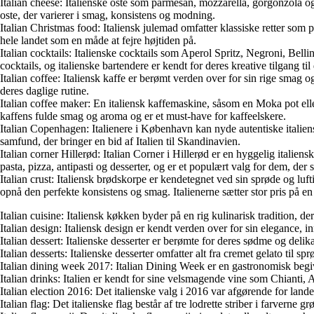
Italian cheese: Italienske oste som parmesan, mozzarella, gorgonzola og 
oste, der varierer i smag, konsistens og modning.
Italian Christmas food: Italiensk julemad omfatter klassiske retter som p
hele landet som en måde at fejre højtiden på.
Italian cocktails: Italienske cocktails som Aperol Spritz, Negroni, Belli
cocktails, og italienske bartendere er kendt for deres kreative tilgang til
Italian coffee: Italiensk kaffe er berømt verden over for sin rige smag o
deres daglige rutine.
Italian coffee maker: En italiensk kaffemaskine, såsom en Moka pot eller
kaffens fulde smag og aroma og er et must-have for kaffeelskere.
Italian Copenhagen: Italienere i København kan nyde autentiske italienske
samfund, der bringer en bid af Italien til Skandinavien.
Italian corner Hillerød: Italian Corner i Hillerød er en hyggelig italiens
pasta, pizza, antipasti og desserter, og er et populært valg for dem, der 
Italian crust: Italiensk brødskorpe er kendetegnet ved sin sprøde og lu
opnå den perfekte konsistens og smag. Italienerne sætter stor pris på e
Italian cuisine: Italiensk køkken byder på en rig kulinarisk tradition, 
Italian design: Italiensk design er kendt verden over for sin elegance, i
Italian dessert: Italienske desserter er berømte for deres sødme og delika
Italian desserts: Italienske desserter omfatter alt fra cremet gelato til 
Italian dining week 2017: Italian Dining Week er en gastronomisk begi
Italian drinks: Italien er kendt for sine velsmagende vine som Chianti
Italian election 2016: Det italienske valg i 2016 var afgørende for landet
Italian flag: Det italienske flag består af tre lodrette striber i farvern