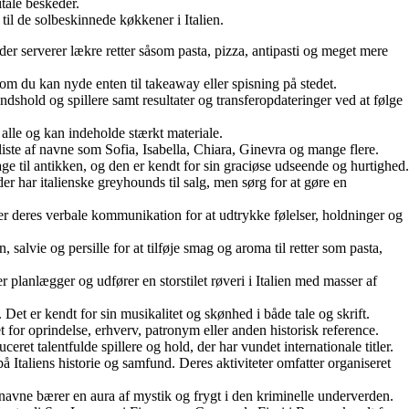
itale beskeder.
 til de solbeskinnede køkkener i Italien.
er serverer lækre retter såsom pasta, pizza, antipasti og meget mere
 som du kan nyde enten til takeaway eller spisning på stedet.
ndshold og spillere samt resultater og transferopdateringer ved at følge
l alle og kan indeholde stærkt materiale.
g liste af navne som Sofia, Isabella, Chiara, Ginevra og mange flere.
ge til antikken, og den er kendt for sin graciøse udseende og hurtighed.
der har italienske greyhounds til salg, men sørg for at gøre en
erer deres verbale kommunikation for at udtrykke følelser, holdninger og
salvie og persille for at tilføje smag og aroma til retter som pasta,
 planlægger og udfører en storstilet røveri i Italien med masser af
Det er kendt for sin musikalitet og skønhed i både tale og skrift.
et for oprindelse, erhverv, patronym eller anden historisk reference.
ceret talentfulde spillere og hold, der har vundet internationale titler.
Italiens historie og samfund. Deres aktiviteter omfatter organiseret
avne bærer en aura af mystik og frygt i den kriminelle underverden.