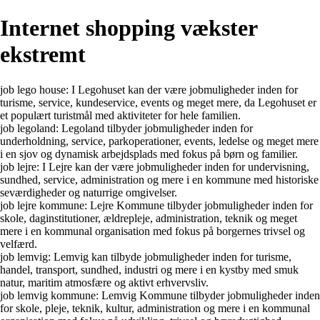
Internet shopping vækster
ekstremt
job lego house: I Legohuset kan der være jobmuligheder inden for
turisme, service, kundeservice, events og meget mere, da Legohuset er
et populært turistmål med aktiviteter for hele familien.
job legoland: Legoland tilbyder jobmuligheder inden for
underholdning, service, parkoperationer, events, ledelse og meget mere
i en sjov og dynamisk arbejdsplads med fokus på børn og familier.
job lejre: I Lejre kan der være jobmuligheder inden for undervisning,
sundhed, service, administration og mere i en kommune med historiske
seværdigheder og naturrige omgivelser.
job lejre kommune: Lejre Kommune tilbyder jobmuligheder inden for
skole, daginstitutioner, ældrepleje, administration, teknik og meget
mere i en kommunal organisation med fokus på borgernes trivsel og
velfærd.
job lemvig: Lemvig kan tilbyde jobmuligheder inden for turisme,
handel, transport, sundhed, industri og mere i en kystby med smuk
natur, maritim atmosfære og aktivt erhvervsliv.
job lemvig kommune: Lemvig Kommune tilbyder jobmuligheder inden
for skole, pleje, teknik, kultur, administration og mere i en kommunal