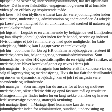
hjælpe ud på skoler og undervisningsinstitutioner, når der opstår akut
behov. Det kræver fleksibilitet, engagement og evnen til at formidle
viden på en effektiv og inspirerende måde.
job læsø – På den idylliske ø Læsø kan der være jobmuligheder inden
for turisme, undervisning, administration og andre områder. At arbejde
på Læsø giver mulighed for en unik livsstil med nærhed til naturen og
et tæt lokalsamfund.
job løgstør – Løgstør er en charmerende by beliggende ved Limfjorden
og kan tilbyde jobmuligheder inden for fx handel, service og industri.
Hvis du søger et job i en mindre by med gode muligheder for både
arbejde og fritidsliv, kan Løgstør være et attraktivt valg.
job løn – Job inden for løn og HR omfatter arbejdsopgaver relateret til
medarbejderes løn, belønninger og personaleadministration. Som
lønmedarbejder eller HR-specialist spiller du en vigtig rolle i at sikre, at
medarbejdere bliver korrekt aflønnet og trives i deres job.
job magasin – Et job i et magasin kan indebære alt fra kundeservice og
salg til lagerstyring og markedsføring. Hvis du har flair for detailhandel
og ønsker en dynamisk arbejdsdag, kan et job i et magasin være
spændende og udfordrende.
job manager – Som manager har du ansvar for at lede og motivere
medarbejdere, sikre effektiv drift og opnå fastsatte mål og resultater.
Managerstillinger findes inden for en lang række brancher og kræver
ledelsesmæssige evner og strategisk tænkning.
job mariagerfjord – I Mariagerfjord kommune kan der være
jobmuligheder inden for administration, sundhed, undervisning og