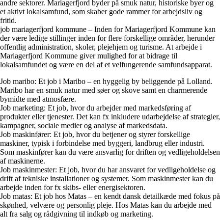
andre sektorer. Mariagerfjord byder på smuk natur, historiske byer og
et aktivt lokalsamfund, som skaber gode rammer for arbejdsliv og
fritid.
job mariagerfjord kommune – Inden for Mariagerfjord Kommune kan
der være ledige stillinger inden for flere forskellige områder, herunder
offentlig administration, skoler, plejehjem og turisme. At arbejde i
Mariagerfjord Kommune giver mulighed for at bidrage til
lokalsamfundet og være en del af et velfungerende samfundsapparat.
Job maribo: Et job i Maribo – en hyggelig by beliggende på Lolland.
Maribo har en smuk natur med søer og skove samt en charmerende
bymidte med atmosfære.
Job marketing: Et job, hvor du arbejder med markedsføring af
produkter eller tjenester. Det kan fx inkludere udarbejdelse af strategier,
kampagner, sociale medier og analyse af markedsdata.
Job maskinfører: Et job, hvor du betjener og styrer forskellige
maskiner, typisk i forbindelse med byggeri, landbrug eller industri.
Som maskinfører kan du være ansvarlig for driften og vedligeholdelsen
af maskinerne.
Job maskinmester: Et job, hvor du har ansvaret for vedligeholdelse og
drift af tekniske installationer og systemer. Som maskinmester kan du
arbejde inden for fx skibs- eller energisektoren.
Job matas: Et job hos Matas – en kendt dansk detailkæde med fokus på
skønhed, velvære og personlig pleje. Hos Matas kan du arbejde med
alt fra salg og rådgivning til indkøb og marketing.