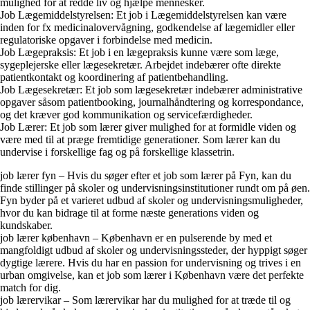
mulighed for at redde liv og hjælpe mennesker.
Job Lægemiddelstyrelsen: Et job i Lægemiddelstyrelsen kan være
inden for fx medicinalovervågning, godkendelse af lægemidler eller
regulatoriske opgaver i forbindelse med medicin.
Job Lægepraksis: Et job i en lægepraksis kunne være som læge,
sygeplejerske eller lægesekretær. Arbejdet indebærer ofte direkte
patientkontakt og koordinering af patientbehandling.
Job Lægesekretær: Et job som lægesekretær indebærer administrative
opgaver såsom patientbooking, journalhåndtering og korrespondance,
og det kræver god kommunikation og servicefærdigheder.
Job Lærer: Et job som lærer giver mulighed for at formidle viden og
være med til at præge fremtidige generationer. Som lærer kan du
undervise i forskellige fag og på forskellige klassetrin.
job lærer fyn – Hvis du søger efter et job som lærer på Fyn, kan du
finde stillinger på skoler og undervisningsinstitutioner rundt om på øen.
Fyn byder på et varieret udbud af skoler og undervisningsmuligheder,
hvor du kan bidrage til at forme næste generations viden og
kundskaber.
job lærer københavn – København er en pulserende by med et
mangfoldigt udbud af skoler og undervisningssteder, der hyppigt søger
dygtige lærere. Hvis du har en passion for undervisning og trives i en
urban omgivelse, kan et job som lærer i København være det perfekte
match for dig.
job lærervikar – Som lærervikar har du mulighed for at træde til og