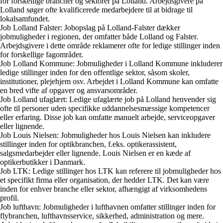
for forskellige brancher og sektorer på Lolland. Arbejdsgivere på
Lolland søger ofte kvalificerede medarbejdere til at bidrage til
lokalsamfundet.
Job Lolland Falster: Jobopslag på Lolland-Falster dækker
jobmuligheder i regionen, der omfatter både Lolland og Falster.
Arbejdsgivere i dette område reklamerer ofte for ledige stillinger inden
for forskellige fagområder.
Job Lolland Kommune: Jobmuligheder i Lolland Kommune inkluderer
ledige stillinger inden for den offentlige sektor, såsom skoler,
institutioner, plejehjem osv. Arbejdet i Lolland Kommune kan omfatte
en bred vifte af opgaver og ansvarsområder.
Job Lolland ufaglært: Ledige ufaglærte job på Lolland henvender sig
ofte til personer uden specifikke uddannelsesmæssige kompetencer
eller erfaring. Disse job kan omfatte manuelt arbejde, serviceopgaver
eller lignende.
Job Louis Nielsen: Jobmuligheder hos Louis Nielsen kan inkludere
stillinger inden for optikbranchen, f.eks. optikerassistent,
salgsmedarbejder eller lignende. Louis Nielsen er en kæde af
optikerbutikker i Danmark.
Job LTK: Ledige stillinger hos LTK kan referere til jobmuligheder hos
et specifikt firma eller organisation, der hedder LTK. Det kan være
inden for enhver branche eller sektor, afhængigt af virksomhedens
profil.
Job lufthavn: Jobmuligheder i lufthavnen omfatter stillinger inden for
flybranchen, lufthavnsservice, sikkerhed, administration og mere.