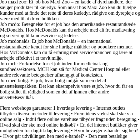
Job maxi zoo: Et job hos Maxi Zoo – en kæde af dyrehandlere, der
sælger produkter til kæledyr. Som ansat hos Maxi Zoo kan du hjælpe
kunder med at finde det rette til deres kæledyr, rådgive om dyrepleje og
være med til at drive butikken.
Job mcdo: Betegnelse for et job hos den amerikanske restaurantkæde
McDonalds. Hos McDonalds kan du arbejde med alt fra madlavning
og servering til kundeservice og ledelse.
Job mcdonalds: Et job hos McDonalds – en international
restaurantkæde kendt for sine hurtige måltider og populære menuer.
Hos McDonalds kan du få erfaring med servicebranchen og lære at
arbejde effektivt i et travlt miljø.
Job mch: Forkortelse for et job inden for medicinal- og
sundhedssektoren. MCH kan stå for Medical Center Hospital eller
andre relevante betegnelser afhængigt af konteksten.
Job med bolig: Et job, hvor bolig indgår som en del af
ansættelsespakken. Det kan eksempelvis være et job, hvor du får en
bolig stillet til rådighed som en del af lønnen eller andre
ansættelsesvilkår.
Flere webshops garanterer 1 hverdags levering
•
Internet outlets
tilbyder diverse metoder til levering
•
Fremtidens vækst skal ske via
online salg
•
Indtil flere online varehuse tilbyder fragt uden beregning
•
Hvad skal der ske med online indkøb?
•
En del internet butikker giver
muligheden for dag-til-dag levering
•
Hvor bevæger e-handel sig hen?
•
Hvor går udviklingen hen med e-handel?
•
Den mest betalelige