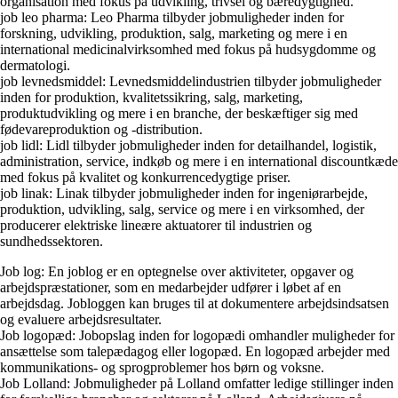
organisation med fokus på udvikling, trivsel og bæredygtighed.
job leo pharma: Leo Pharma tilbyder jobmuligheder inden for
forskning, udvikling, produktion, salg, marketing og mere i en
international medicinalvirksomhed med fokus på hudsygdomme og
dermatologi.
job levnedsmiddel: Levnedsmiddelindustrien tilbyder jobmuligheder
inden for produktion, kvalitetssikring, salg, marketing,
produktudvikling og mere i en branche, der beskæftiger sig med
fødevareproduktion og -distribution.
job lidl: Lidl tilbyder jobmuligheder inden for detailhandel, logistik,
administration, service, indkøb og mere i en international discountkæde
med fokus på kvalitet og konkurrencedygtige priser.
job linak: Linak tilbyder jobmuligheder inden for ingeniørarbejde,
produktion, udvikling, salg, service og mere i en virksomhed, der
producerer elektriske lineære aktuatorer til industrien og
sundhedssektoren.
Job log: En joblog er en optegnelse over aktiviteter, opgaver og
arbejdspræstationer, som en medarbejder udfører i løbet af en
arbejdsdag. Jobloggen kan bruges til at dokumentere arbejdsindsatsen
og evaluere arbejdsresultater.
Job logopæd: Jobopslag inden for logopædi omhandler muligheder for
ansættelse som talepædagog eller logopæd. En logopæd arbejder med
kommunikations- og sprogproblemer hos børn og voksne.
Job Lolland: Jobmuligheder på Lolland omfatter ledige stillinger inden