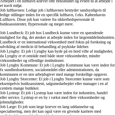
Arbejdet i en lufthavn kræver ofte fleksibilitet og evnen til at arbejde i
et travlt miljø.
Job lufthavnen: Ledige job i lufthavnen hentyder sandsynligvis til
ledige stillinger inden for en specifik lufthavn, f.eks. Københavns
Lufthavn. Disse job kan variere fra sikkerhedspersonale til
butiksassistenter, flypersonale og meget mere.
Job Lundbeck: Et job hos Lundbeck kunne være en spændende
mulighed for dig, der ønsker at arbejde inden for lægemiddelindustrien.
Lundbeck er en international virksomhed med fokus på forskning og
udvikling af medicin til behandling af psykiske lidelser.
Job Lyngby: Et job i Lyngby kan byde på en bred vifte af muligheder,
da Lyngby er et område med både store virksomheder, mindre
virksomheder og offentlige institutioner.
Job Lyngby Kommune: Et job i Lyngby Kommune kan være inden for
fx sundhedssektoren, socialområdet eller administrationen, da
kommunen er en stor arbejdsgiver med mange forskellige opgaver.
Job Lyngby Storcenter: Et job i Lyngby Storcenter kunne være som
eksempelvis butiksassistent, salgsmedarbejder eller manager i en af
centrets mange butikker.
Job Lystrup: Et job i Lystrup kan være inden for industrien, handel
eller service. Lystrup er en by i vækst med flere virksomheder og
jobmuligheder.
Job Læge: Et job som læge kræver en lang uddannelse og
specialisering, men det kan også være en givende karriere med