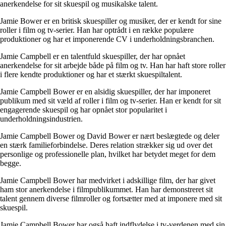
anerkendelse for sit skuespil og musikalske talent.
Jamie Bower er en britisk skuespiller og musiker, der er kendt for sine
roller i film og tv-serier. Han har optrådt i en række populære
produktioner og har et imponerende CV i underholdningsbranchen.
Jamie Campbell er en talentfuld skuespiller, der har opnået
anerkendelse for sit arbejde både på film og tv. Han har haft store roller
i flere kendte produktioner og har et stærkt skuespiltalent.
Jamie Campbell Bower er en alsidig skuespiller, der har imponeret
publikum med sit væld af roller i film og tv-serier. Han er kendt for sit
engagerende skuespil og har opnået stor popularitet i
underholdningsindustrien.
Jamie Campbell Bower og David Bower er nært beslægtede og deler
en stærk familieforbindelse. Deres relation strækker sig ud over det
personlige og professionelle plan, hvilket har betydet meget for dem
begge.
Jamie Campbell Bower har medvirket i adskillige film, der har givet
ham stor anerkendelse i filmpublikummet. Han har demonstreret sit
talent gennem diverse filmroller og fortsætter med at imponere med sit
skuespil.
Jamie Campbell Bower har også haft indflydelse i tv-verdenen med sin