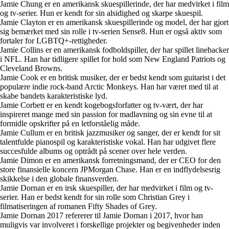
Jamie Chung er en amerikansk skuespillerinde, der har medvirket i film
og tv-serier. Hun er kendt for sin alsidighed og skarpe skuespil.
Jamie Clayton er en amerikansk skuespillerinde og model, der har gjort
sig bemærket med sin rolle i tv-serien Sense8. Hun er også aktiv som
fortaler for LGBTQ+-rettigheder.
Jamie Collins er en amerikansk fodboldspiller, der har spillet linebacker
i NFL. Han har tidligere spillet for hold som New England Patriots og
Cleveland Browns.
Jamie Cook er en britisk musiker, der er bedst kendt som guitarist i det
populære indie rock-band Arctic Monkeys. Han har været med til at
skabe bandets karakteristiske lyd.
Jamie Corbett er en kendt kogebogsforfatter og tv-vært, der har
inspireret mange med sin passion for madlavning og sin evne til at
formidle opskrifter på en letforståelig måde.
Jamie Cullum er en britisk jazzmusiker og sanger, der er kendt for sit
talentfulde pianospil og karakteristiske vokal. Han har udgivet flere
succesfulde albums og optrådt på scener over hele verden.
Jamie Dimon er en amerikansk forretningsmand, der er CEO for den
store finansielle koncern JPMorgan Chase. Han er en indflydelsesrig
skikkelse i den globale finansverden.
Jamie Dornan er en irsk skuespiller, der har medvirket i film og tv-
serier. Han er bedst kendt for sin rolle som Christian Grey i
filmatiseringen af romanen Fifty Shades of Grey.
Jamie Dornan 2017 refererer til Jamie Dornan i 2017, hvor han
muligvis var involveret i forskellige projekter og begivenheder inden