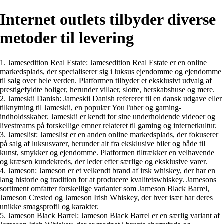
Internet outlets tilbyder diverse
metoder til levering
1. Jamesedition Real Estate: Jamesedition Real Estate er en online
markedsplads, der specialiserer sig i luksus ejendomme og ejendomme
til salg over hele verden. Platformen tilbyder et eksklusivt udvalg af
prestigefyldte boliger, herunder villaer, slotte, herskabshuse og mere.
2. Jameskii Danish: Jameskii Danish refererer til en dansk udgave eller
tilknytning til Jameskii, en populær YouTuber og gaming-
indholdsskaber. Jameskii er kendt for sine underholdende videoer og
livestreams på forskellige emner relateret til gaming og internetkultur.
3. Jameslist: Jameslist er en anden online markedsplads, der fokuserer
på salg af luksusvarer, herunder alt fra eksklusive biler og både til
kunst, smykker og ejendomme. Platformen tiltrækker en velhavende
og kræsen kundekreds, der leder efter særlige og eksklusive varer.
4. Jameson: Jameson er et velkendt brand af irsk whiskey, der har en
lang historie og tradition for at producere kvalitetswhiskey. Jamesons
sortiment omfatter forskellige varianter som Jameson Black Barrel,
Jameson Crested og Jameson Irish Whiskey, der hver især har deres
unikke smagsprofil og karakter.
5. Jameson Black Barrel: Jameson Black Barrel er en særlig variant af