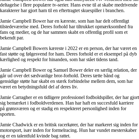
deltagelse i flere populære tv-serier. Hans evne til at skabe medrivende
karakterer har gjort ham til en eftertragtet skuespiller i branchen.
Jamie Campbell Bower har en kæreste, som han har delt offentligt
tilstedeværelse med. Deres forhold har tiltrukket opmærksomhed fra
fans og medier, og de har sammen skabt en offentlig profil som et
bekendt par.
Jamie Campbell Bowers kæreste i 2022 er en person, der har været en
fast støtte og følgesvend for ham. Deres forhold er et eksempel på dyb
kærlighed og respekt for hinanden, som har stået tidens tand.
Jamie Campbell Bower og Samuel Bower deler en særlig relation, der
går ud over det sædvanlige bror-forhold. Deres tætte bånd og
gensidige støtte har skabt en stærk forbindelse mellem dem, som har
været en betydningsfuld del af deres liv.
Jamie Carragher er en tidligere professionel fodboldspiller, der har gjort
sig bemærket i fodboldverdenen. Han har haft en succesfuld karriere
på grønsværen og er stadig en respekteret personlighed inden for
sporten.
Jamie Chadwick er en britisk racerkører, der har markeret sig inden for
motorsport, især inden for formelracing. Hun har vundet mesterskaber
og er en talentfuld kvinde bag rattet.