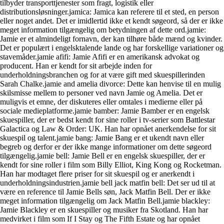
tilbyder transporttjenester som fragt, logistik eller
distributionsløsninger.jamica: Jamica kan referere til et sted, en person
eller noget andet. Det er imidlertid ikke et kendt søgeord, så der er ikke
meget information tilgængelig om betydningen af dette ord.jamie:
Jamie er et almindeligt fornavn, der kan tilhøre både mænd og kvinder.
Det er populært i engelsktalende lande og har forskellige variationer og
stavemåder.jamie afifi: Jamie Afifi er en amerikansk advokat og
producent. Han er kendt for sit arbejde inden for
underholdningsbranchen og for at være gift med skuespillerinden
Sarah Chalke.jamie and amelia divorce: Dette kan henvise til en mulig
skilsmisse mellem to personer ved navn Jamie og Amelia. Det er
muligvis et emne, der diskuteres eller omtales i medierne eller på
sociale medieplatforme.jamie bamber: Jamie Bamber er en engelsk
skuespiller, der er bedst kendt for sine roller i tv-serier som Battlestar
Galactica og Law & Order: UK. Han har opnået anerkendelse for sit
skuespil og talent.jamie bang: Jamie Bang er et ukendt navn eller
begreb og derfor er der ikke mange informationer om dette søgeord
tilgængelig.jamie bell: Jamie Bell er en engelsk skuespiller, der er
kendt for sine roller i film som Billy Elliot, King Kong og Rocketman.
Han har modtaget flere priser for sit skuespil og er anerkendt i
underholdningsindustrien.jamie bell jack matfin bell: Det ser ud til at
være en reference til Jamie Bells søn, Jack Matfin Bell. Der er ikke
meget information tilgængelig om Jack Matfin Bell.jamie blackley:
Jamie Blackley er en skuespiller og musiker fra Skotland. Han har
medvirket i film som If I Stay og The Fifth Estate og har opnået