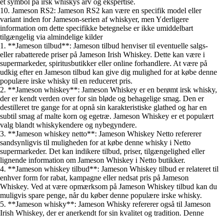
et symbol på irsk whiskys arv og ekspertise.
10. Jameson RS2: Jameson RS2 kan være en specifik model eller
variant inden for Jameson-serien af whiskyer, men Yderligere
information om dette specifikke betegnelse er ikke umiddelbart
tilgængelig via almindelige kilder
1. **Jameson tilbud**: Jameson tilbud henviser til eventuelle salgs-
eller rabatterede priser på Jameson Irish Whiskey. Dette kan være i
supermarkeder, spiritusbutikker eller online forhandlere. At være på
udkig efter en Jameson tilbud kan give dig mulighed for at købe denne
populære irske whisky til en reduceret pris.
2. **Jameson whiskey**: Jameson Whiskey er en berømt irsk whisky,
der er kendt verden over for sin bløde og behagelige smag. Den er
destilleret tre gange for at opnå sin karakteristiske glathed og har en
subtil smag af malte korn og egetræ. Jameson Whiskey er et populært
valg blandt whiskykendere og nybegyndere.
3. **Jameson whiskey netto**: Jameson Whiskey Netto refererer
sandsynligvis til muligheden for at købe denne whisky i Netto
supermarkeder. Det kan indikere tilbud, priser, tilgængelighed eller
lignende information om Jameson Whiskey i Netto butikker.
4. **Jameson whiskey tilbud**: Jameson Whiskey tilbud er relateret til
enhver form for rabat, kampagne eller nedsat pris på Jameson
Whiskey. Ved at være opmærksom på Jameson Whiskey tilbud kan du
muligvis spare penge, når du køber denne populære irske whisky.
5. **Jameson whisky**: Jameson Whisky refererer også til Jameson
Irish Whiskey, der er anerkendt for sin kvalitet og tradition. Denne