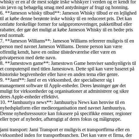
whisky er en af de mest solgte irske whiskyer i verden og er kendt for
sin jævn og behagelig smag med antydninger af frugt og honning.
6. **Jameson whisky tilbud**: Jameson Whisky tilbud er en lejlighed
til at købe denne berømte irske whisky til en reduceret pris. Det kan
omfatte forskellige former for salgspromoveringer, pakketilbud eller
rabatter, der gør det muligt at købe Jameson Whisky til en bedre pris
end normalt.
7. **Jameson Williams**: Jameson Williams refererer muligvis til en
person med navnet Jameson Williams. Denne person kan være
offentlig kendt, have en online tilstedeværelse eller være en
privatperson med dette navn.
8. **Jamestown game**: Jamestown Game henviser sandsynligvis til
et computerspil med titlen Jamestown. Dette spil kan være baseret på
historiske begivenheder eller have en anden tema eller genre.
9. **Jamf**: Jamf er en virksomhed, der specialiserer sig i
management software til Apple-enheder. Deres løsninger gør det
muligt for virksomheder og organisationer at administrere og sikre
deres Apple-enheder effektivt.
10. **Jamhuuriya news**: Jamhuuriya News kan henvise til en
nyhedsplatform eller medieorganisation med navnet Jamhuuriya.
Denne nyhedsressource kan fokusere på specifikke emner, regioner
eller typer af nyheder, afhængigt af deres fokus og målgruppe.
jami transport: Jami Transport er muligvis et transportfirma eller en
virksomhed inden for transportbranchen. Det kan være et firma, der