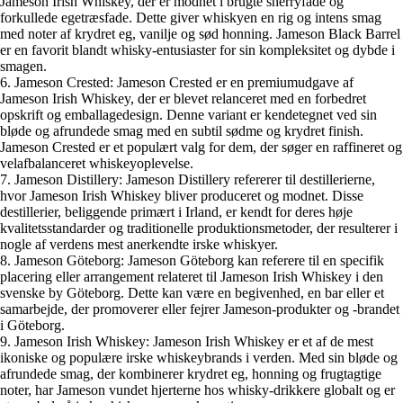
Jameson Irish Whiskey, der er modnet i brugte sherryfade og
forkullede egetræsfade. Dette giver whiskyen en rig og intens smag
med noter af krydret eg, vanilje og sød honning. Jameson Black Barrel
er en favorit blandt whisky-entusiaster for sin kompleksitet og dybde i
smagen.
6. Jameson Crested: Jameson Crested er en premiumudgave af
Jameson Irish Whiskey, der er blevet relanceret med en forbedret
opskrift og emballagedesign. Denne variant er kendetegnet ved sin
bløde og afrundede smag med en subtil sødme og krydret finish.
Jameson Crested er et populært valg for dem, der søger en raffineret og
velafbalanceret whiskeyoplevelse.
7. Jameson Distillery: Jameson Distillery refererer til destillerierne,
hvor Jameson Irish Whiskey bliver produceret og modnet. Disse
destillerier, beliggende primært i Irland, er kendt for deres høje
kvalitetsstandarder og traditionelle produktionsmetoder, der resulterer i
nogle af verdens mest anerkendte irske whiskyer.
8. Jameson Göteborg: Jameson Göteborg kan referere til en specifik
placering eller arrangement relateret til Jameson Irish Whiskey i den
svenske by Göteborg. Dette kan være en begivenhed, en bar eller et
samarbejde, der promoverer eller fejrer Jameson-produkter og -brandet
i Göteborg.
9. Jameson Irish Whiskey: Jameson Irish Whiskey er et af de mest
ikoniske og populære irske whiskeybrands i verden. Med sin bløde og
afrundede smag, der kombinerer krydret eg, honning og frugtagtige
noter, har Jameson vundet hjerterne hos whisky-drikkere globalt og er