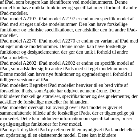
af iPad, som brugere kan identificere ved modelnummeret. Denne
model kan have unikke funktioner og specifikationer i forhold til andre
iPad-modeller.
iPad model A2197: iPad model A2197 er endnu en specifik model af
iPad med sit eget unikke modelnummer. Den kan have forskellige
funktioner og tekniske specifikationer, der adskiller den fra andre iPad-
modeller.
iPad model A2270: iPad model A2270 er endnu en variant af iPad med
sit eget unikke modelnummer. Denne model kan have forskellige
funktioner og designelementer, der gør den unik i forhold til andre
iPad-modeller.
iPad model A2602: iPad model A2602 er endnu en specifik model af
iPad, som adskiller sig fra andre iPads med sit eget modelnummer.
Denne model kan have nye funktioner og opgraderinger i forhold til
tidligere versioner af iPad.
iPad modeller: Begrebet iPad modeller henviser til en bred vifte af
forskellige iPads, som Apple har udgivet gennem årene. Dette
inkluderer forskellige størrelser, specifikationer og designelementer, der
adskiller de forskellige modeller fra hinanden.
iPad modeller oversigt: En oversigt over iPad-modeller giver et
sammenfattende billede af de forskellige iPads, der er tilgængelige på
markedet. Dette kan inkludere information om specifikationer, priser
og tilgængelige funktioner for hver model.
iPad ny: Udtrykket iPad ny refererer til en nyudgivet iPad-model eller
en opdatering til en eksisterende model. Dette kan inkludere