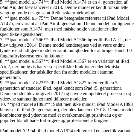
5. **ipad model a1474**: iPad Model A1474 er en 4. generation af
iPad Air, der blev lanceret i 2013. Denne model er kendt for sin lette
vægt og tynde design samt Retina-skærmteknologi.
6. **ipad model a1475**: Denne betegnelse refererer til iPad Model
A1475, en variant af iPad Air 4. generation. Denne model har lignende
funktioner som A1474, men med måske nogle variationer eller
specifikke egenskaber.
7. **ipad model a1566**: iPad Model A1566 hører til iPad Air 2, der
blev udgivet i 2014. Denne model kendetegnes ved at være endnu
tyndere end tidligere modeller samt muligheden for at bruge Touch ID-
fingeraftrykssensorens funktioner.
8. **ipad model a1567**: iPad Model A1567 er en variation af iPad
Air 2, der muligvis har visse specifikke funktioner eller tekniske
specifikationer, der adskiller den fra andre modeller i samme
generation.
9. **ipad model a1822**: iPad Model A1822 refererer til en 5.
generation af standard iPad, også kendt som iPad (5. generation).
Denne model blev udgivet i 2017 og havde en opdateret processor og
ydeevne sammenlignet med tidligere modeller.
10. **ipad model a1893**: Sidst men ikke mindst, iPad Model A1893
henviser til iPad (6. generation), der blev lanceret i 2018. Denne model
kombinerer god ydeevne med et overkommeligt prisniveau og er
populær blandt både forbrugere og professionelle brugere.
iPad model A1954: iPad model A1954 refererer til en specifik variant