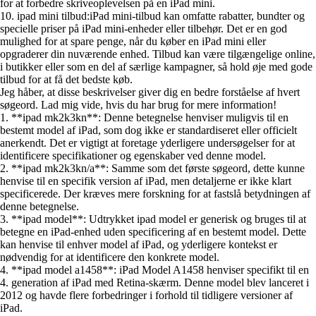
for at forbedre skriveoplevelsen på en iPad mini.
10. ipad mini tilbud:iPad mini-tilbud kan omfatte rabatter, bundter og
specielle priser på iPad mini-enheder eller tilbehør. Det er en god
mulighed for at spare penge, når du køber en iPad mini eller
opgraderer din nuværende enhed. Tilbud kan være tilgængelige online,
i butikker eller som en del af særlige kampagner, så hold øje med gode
tilbud for at få det bedste køb.
Jeg håber, at disse beskrivelser giver dig en bedre forståelse af hvert
søgeord. Lad mig vide, hvis du har brug for mere information!
1. **ipad mk2k3kn**: Denne betegnelse henviser muligvis til en
bestemt model af iPad, som dog ikke er standardiseret eller officielt
anerkendt. Det er vigtigt at foretage yderligere undersøgelser for at
identificere specifikationer og egenskaber ved denne model.
2. **ipad mk2k3kn/a**: Samme som det første søgeord, dette kunne
henvise til en specifik version af iPad, men detaljerne er ikke klart
specificerede. Der kræves mere forskning for at fastslå betydningen af
denne betegnelse.
3. **ipad model**: Udtrykket ipad model er generisk og bruges til at
betegne en iPad-enhed uden specificering af en bestemt model. Dette
kan henvise til enhver model af iPad, og yderligere kontekst er
nødvendig for at identificere den konkrete model.
4. **ipad model a1458**: iPad Model A1458 henviser specifikt til en
4. generation af iPad med Retina-skærm. Denne model blev lanceret i
2012 og havde flere forbedringer i forhold til tidligere versioner af
iPad.