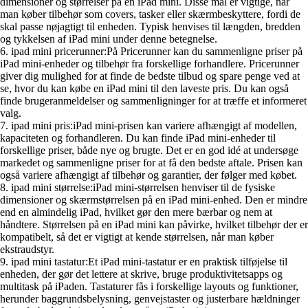
dimensioner og størrelser på en iPad mini. Disse mål er vigtige, når
man køber tilbehør som covers, tasker eller skærmbeskyttere, fordi de
skal passe nøjagtigt til enheden. Typisk henvises til længden, bredden
og tykkelsen af iPad mini under denne betegnelse.
6. ipad mini pricerunner:På Pricerunner kan du sammenligne priser på
iPad mini-enheder og tilbehør fra forskellige forhandlere. Pricerunner
giver dig mulighed for at finde de bedste tilbud og spare penge ved at
se, hvor du kan købe en iPad mini til den laveste pris. Du kan også
finde brugeranmeldelser og sammenligninger for at træffe et informeret
valg.
7. ipad mini pris:iPad mini-prisen kan variere afhængigt af modellen,
kapaciteten og forhandleren. Du kan finde iPad mini-enheder til
forskellige priser, både nye og brugte. Det er en god idé at undersøge
markedet og sammenligne priser for at få den bedste aftale. Prisen kan
også variere afhængigt af tilbehør og garantier, der følger med købet.
8. ipad mini størrelse:iPad mini-størrelsen henviser til de fysiske
dimensioner og skærmstørrelsen på en iPad mini-enhed. Den er mindre
end en almindelig iPad, hvilket gør den mere bærbar og nem at
håndtere. Størrelsen på en iPad mini kan påvirke, hvilket tilbehør der er
kompatibelt, så det er vigtigt at kende størrelsen, når man køber
ekstraudstyr.
9. ipad mini tastatur:Et iPad mini-tastatur er en praktisk tilføjelse til
enheden, der gør det lettere at skrive, bruge produktivitetsapps og
multitask på iPaden. Tastaturer fås i forskellige layouts og funktioner,
herunder baggrundsbelysning, genvejstaster og justerbare hældninger