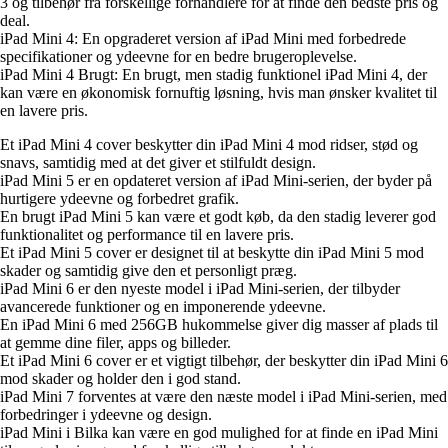
3 og tilbehør fra forskellige forhandlere for at finde den bedste pris og
deal.
iPad Mini 4: En opgraderet version af iPad Mini med forbedrede
specifikationer og ydeevne for en bedre brugeroplevelse.
iPad Mini 4 Brugt: En brugt, men stadig funktionel iPad Mini 4, der
kan være en økonomisk fornuftig løsning, hvis man ønsker kvalitet til
en lavere pris.
Et iPad Mini 4 cover beskytter din iPad Mini 4 mod ridser, stød og
snavs, samtidig med at det giver et stilfuldt design.
iPad Mini 5 er en opdateret version af iPad Mini-serien, der byder på
hurtigere ydeevne og forbedret grafik.
En brugt iPad Mini 5 kan være et godt køb, da den stadig leverer god
funktionalitet og performance til en lavere pris.
Et iPad Mini 5 cover er designet til at beskytte din iPad Mini 5 mod
skader og samtidig give den et personligt præg.
iPad Mini 6 er den nyeste model i iPad Mini-serien, der tilbyder
avancerede funktioner og en imponerende ydeevne.
En iPad Mini 6 med 256GB hukommelse giver dig masser af plads til
at gemme dine filer, apps og billeder.
Et iPad Mini 6 cover er et vigtigt tilbehør, der beskytter din iPad Mini 6
mod skader og holder den i god stand.
iPad Mini 7 forventes at være den næste model i iPad Mini-serien, med
forbedringer i ydeevne og design.
iPad Mini i Bilka kan være en god mulighed for at finde en iPad Mini