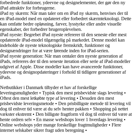
forbedrede funktioner, ydeevne og designelementer, der gør den ny
iPad attraktiv for forbrugerne.
iPad ny skærm: Når man taler om en iPad ny skærm, henvises der til
en iPad-model med en opdateret eller forbedret skærmteknologi. Dette
kan omfatte bedre opløsning, farver, lysstyrke eller andre visuelle
egenskaber, der forbedrer brugeroplevelsen.
iPad nyeste: Begrebet iPad nyeste refererer til den seneste eller mest
opdaterede iPad-model tilgængelig på markedet. Denne model kan
indeholde de nyeste teknologiske fremskridt, funktioner og
designændringer for at være førende inden for iPad-serien.
iPad nyeste generation: Når man omtaler den nyeste generation af
iPads, refereres der til den seneste iteration eller serie af iPad-modeller
udgivet af Apple. Disse modeller kan have avancerede funktioner,
ydeevne og designopdateringer i forhold til tidligere generationer af
iPads.
Netbutikker i Danmark tilbyder et hav af forskellige
leveringsmuligheder
•
Typisk den mest prisbevidste slags levering
•
Oftest den mest letkøbte type af levering
•
Desuden den mest
prisbevidste leveringsmetode
•
Den prisbilligste metode til levering vil
dog til enhver tid være at du selv henter pakken
•
Shopping på nettet
vækster ekstremt
•
Den billigste fragtform vil dog til enhver tid være at
hente ordren selv
•
En masse webshops lover 1 hverdags levering
•
Online webshops yder mange forskellige fragtmuligheder
•
Flere
internet selskaber sikrer fragt uden beregning
•