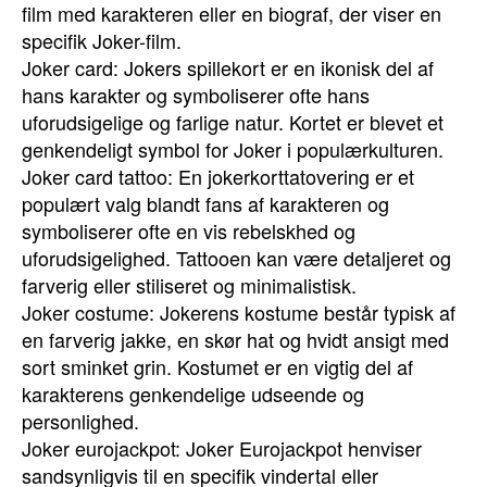
film med karakteren eller en biograf, der viser en
specifik Joker-film.
Joker card: Jokers spillekort er en ikonisk del af
hans karakter og symboliserer ofte hans
uforudsigelige og farlige natur. Kortet er blevet et
genkendeligt symbol for Joker i populærkulturen.
Joker card tattoo: En jokerkorttatovering er et
populært valg blandt fans af karakteren og
symboliserer ofte en vis rebelskhed og
uforudsigelighed. Tattooen kan være detaljeret og
farverig eller stiliseret og minimalistisk.
Joker costume: Jokerens kostume består typisk af
en farverig jakke, en skør hat og hvidt ansigt med
sort sminket grin. Kostumet er en vigtig del af
karakterens genkendelige udseende og
personlighed.
Joker eurojackpot: Joker Eurojackpot henviser
sandsynligvis til en specifik vindertal eller