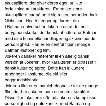
skuespillere, der giver deres egen unikke
fortolkning af karakteren. En række store
skuespillere har påtaget sig rollen, herunder Jack
Nicholson, Heath Ledger og Jared Leto.
I Batman-universet er Jokeren en af de mest
berygtede skurke, der konstant udfordrer Batman
med sine kriminelle handlinger og skræmmende
personlighed. Han er en central figur i mange
Batman-historier og film.
Jokeren dansker refererer til en særlig dansk
version af Jokeren, hvor karakteren er tilpasset til
dansk kultur og sprog. Dette kan inkludere
ændringer i kostume, dialekt eller
baggrundshistorie.
Jokeren film er en samlebetegnelse for de mange
film, der har Jokeren som en central karakter.
Disse film fokuserer ofte på Jokerens komplekse
personlighed og dets konflikt med Batman og