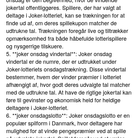
jokertal offentliggøres. Spillere, der har valgt at
deltage i Joker-lotteriet, kan se trækningen for at
finde ud af, om deres spillekupon matcher de
udtrukne tal. Trækningen foregår live og tiltrækker
opmærksomhed fra både håbefulde lotterispillere
og nysgerrige tilskuere.
5. **joker onsdag vindertal**: Joker onsdag
vindertal er de numre, der er udtrukket under
Joker-lotteriets onsdagstrækning. Disse vindertal
bestemmer, hvem der vinder præmier i lotteriet
afhængigt af, hvor godt deres udvalgte tal matcher
med de udtrukne tal. At have de rigtige jokertal kan
føre til gevinster og økonomisk held for heldige
deltagere i Joker-lotteriet.
6. **joker onsdagslotto**: Joker onsdagslotto er en
populær spilform i Danmark, hvor deltagere har
mulighed for at vinde pengepræmier ved at spille