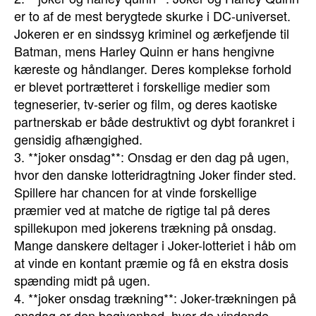
er to af de mest berygtede skurke i DC-universet.
Jokeren er en sindssyg kriminel og ærkefjende til
Batman, mens Harley Quinn er hans hengivne
kæreste og håndlanger. Deres komplekse forhold
er blevet portrætteret i forskellige medier som
tegneserier, tv-serier og film, og deres kaotiske
partnerskab er både destruktivt og dybt forankret i
gensidig afhængighed.
3. **joker onsdag**: Onsdag er den dag på ugen,
hvor den danske lotteridragtning Joker finder sted.
Spillere har chancen for at vinde forskellige
præmier ved at matche de rigtige tal på deres
spillekupon med jokerens trækning på onsdag.
Mange danskere deltager i Joker-lotteriet i håb om
at vinde en kontant præmie og få en ekstra dosis
spænding midt på ugen.
4. **joker onsdag trækning**: Joker-trækningen på
onsdag er den begivenhed, hvor de vindende