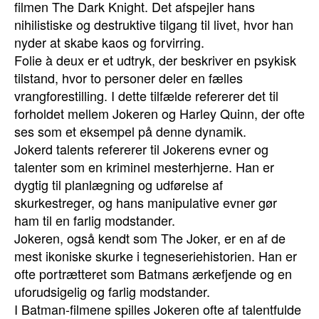
filmen The Dark Knight. Det afspejler hans
nihilistiske og destruktive tilgang til livet, hvor han
nyder at skabe kaos og forvirring.
Folie à deux er et udtryk, der beskriver en psykisk
tilstand, hvor to personer deler en fælles
vrangforestilling. I dette tilfælde refererer det til
forholdet mellem Jokeren og Harley Quinn, der ofte
ses som et eksempel på denne dynamik.
Jokerd talents refererer til Jokerens evner og
talenter som en kriminel mesterhjerne. Han er
dygtig til planlægning og udførelse af
skurkestreger, og hans manipulative evner gør
ham til en farlig modstander.
Jokeren, også kendt som The Joker, er en af ​​de
mest ikoniske skurke i tegneseriehistorien. Han er
ofte portrætteret som Batmans ærkefjende og en
uforudsigelig og farlig modstander.
I Batman-filmene spilles Jokeren ofte af talentfulde