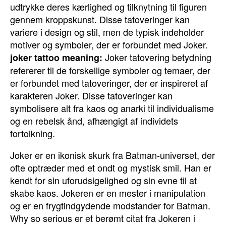
udtrykke deres kærlighed og tilknytning til figuren
gennem kroppskunst. Disse tatoveringer kan
variere i design og stil, men de typisk indeholder
motiver og symboler, der er forbundet med Joker.
Joker tatovering betydning
joker tattoo meaning:
refererer til de forskellige symboler og temaer, der
er forbundet med tatoveringer, der er inspireret af
karakteren Joker. Disse tatoveringer kan
symbolisere alt fra kaos og anarki til individualisme
og en rebelsk ånd, afhængigt af individets
fortolkning.
Joker er en ikonisk skurk fra Batman-universet, der
ofte optræder med et ondt og mystisk smil. Han er
kendt for sin uforudsigelighed og sin evne til at
skabe kaos. Jokeren er en mester i manipulation
og er en frygtindgydende modstander for Batman.
Why so serious er et berømt citat fra Jokeren i