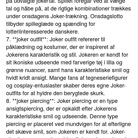
på udvalgte jokertal. Spillet foregår ved at vælge
tal og håbe på, at de rigtige kombinationer trækkes
under onsdagens Joker-trækning. Onsdagslotto
tilbyder spilleglæde og spænding for
lotteriinteresserede danskere.
7. **joker outfit**: Joker outfit refererer til
påklædning og kostumer, der er inspireret af
Jokerens karakteristik og stil. Jokeren er kendt for
sit ikoniske udseende med farverige tøj i lilla og
grønne nuancer, samt hans karakteristiske smil og
hvidt kridt ansigt. Mange fans af tegneseriefigurer
og cosplay-entusiaster skaber deres egne Joker-
outfits for at hyldre den berygtede skurk.
8. **joker piercing**: Joker piercing er en type
ansigtspiercing, der er opkaldt efter Jokerens
karakteristiske smil og udseende. Denne type
piercing er placeret ved mundvigen for at efterligne
det skæve smil, som Jokeren er kendt for. Joker-