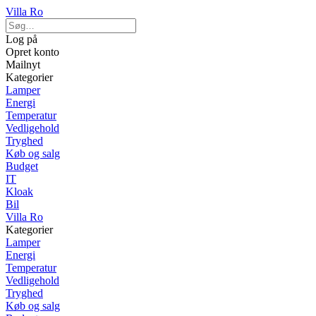
Villa Ro
Log på
Opret konto
Mailnyt
Kategorier
Lamper
Energi
Temperatur
Vedligehold
Tryghed
Køb og salg
Budget
IT
Kloak
Bil
Villa Ro
Kategorier
Lamper
Energi
Temperatur
Vedligehold
Tryghed
Køb og salg