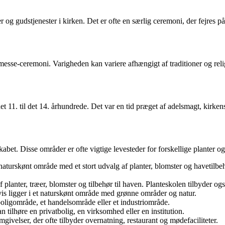
og gudstjenester i kirken. Det er ofte en særlig ceremoni, der fejres på
jmesse-ceremoni. Varigheden kan variere afhængigt af traditioner og rel
det 11. til det 14. århundrede. Det var en tid præget af adelsmagt, kirken
kabet. Disse områder er ofte vigtige levesteder for forskellige planter og
aturskønt område med et stort udvalg af planter, blomster og havetilbeh
planter, træer, blomster og tilbehør til haven. Planteskolen tilbyder og
is ligger i et naturskønt område med grønne områder og natur.
boligområde, et handelsområde eller et industriområde.
 tilhøre en privatbolig, en virksomhed eller en institution.
givelser, der ofte tilbyder overnatning, restaurant og mødefaciliteter.