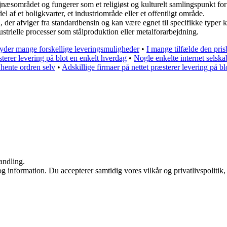
jnæsområdet og fungerer som et religiøst og kulturelt samlingspunkt fo
l af et boligkvarter, et industriområde eller et offentligt område.
, der afviger fra standardbensin og kan være egnet til specifikke typer k
ndustrielle processer som stålproduktion eller metalforarbejdning.
der mange forskellige leveringsmuligheder
•
I mange tilfælde den prisb
sterer levering på blot en enkelt hverdag
•
Nogle enkelte internet selskab
 hente ordren selv
•
Adskillige firmaer på nettet præsterer levering på b
andling.
g information. Du accepterer samtidig vores vilkår og privatlivspolitik,