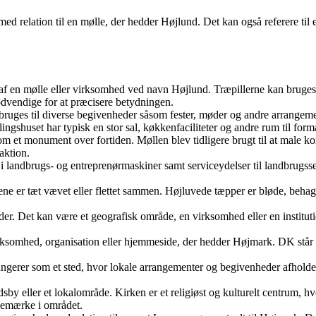
ed relation til en mølle, der hedder Højlund. Det kan også referere til
lgt af en mølle eller virksomhed ved navn Højlund. Træpillerne kan bruge
dvendige for at præcisere betydningen.
bruges til diverse begivenheder såsom fester, møder og andre arrangemen
lingshuset har typisk en stor sal, køkkenfaciliteter og andre rum til formå
m et monument over fortiden. Møllen blev tidligere brugt til at male ko
aktion.
 i landbrugs- og entreprenørmaskiner samt serviceydelser til landbrugss
brene er tæt vævet eller flettet sammen. Højluvede tæpper er bløde, beh
teder. Det kan være et geografisk område, en virksomhed eller en institu
irksomhed, organisation eller hjemmeside, der hedder Højmark. DK står 
rer som et sted, hvor lokale arrangementer og begivenheder afholdes.
dsby eller et lokalområde. Kirken er et religiøst og kulturelt centrum, h
demærke i området.