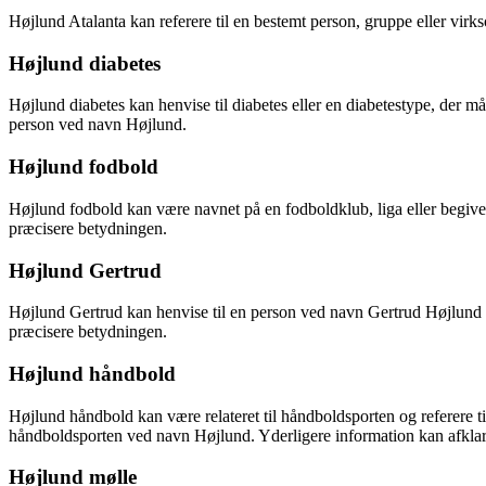
Højlund Atalanta kan referere til en bestemt person, gruppe eller vir
Højlund diabetes
Højlund diabetes kan henvise til diabetes eller en diabetestype, der m
person ved navn Højlund.
Højlund fodbold
Højlund fodbold kan være navnet på en fodboldklub, liga eller begiven
præcisere betydningen.
Højlund Gertrud
Højlund Gertrud kan henvise til en person ved navn Gertrud Højlund 
præcisere betydningen.
Højlund håndbold
Højlund håndbold kan være relateret til håndboldsporten og referere t
håndboldsporten ved navn Højlund. Yderligere information kan afkla
Højlund mølle