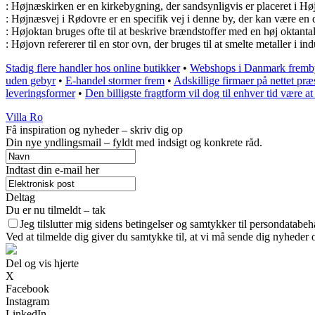
: Højnæskirken er en kirkebygning, der sandsynligvis er placeret i Hø
: Højnæsvej i Rødovre er en specifik vej i denne by, der kan være en de
: Højoktan bruges ofte til at beskrive brændstoffer med en høj oktantal
: Højovn refererer til en stor ovn, der bruges til at smelte metaller i i
Stadig flere handler hos online butikker
•
Webshops i Danmark fremby
uden gebyr
•
E-handel stormer frem
•
Adskillige firmaer på nettet præ
leveringsformer
•
Den billigste fragtform vil dog til enhver tid være at
Villa Ro
Få inspiration og nyheder – skriv dig op
Din nye yndlingsmail – fyldt med indsigt og konkrete råd.
Indtast din e-mail her
Deltag
Du er nu tilmeldt – tak
Jeg tilslutter mig sidens betingelser og samtykker til persondatabeh
Ved at tilmelde dig giver du samtykke til, at vi må sende dig nyheder o
Del og vis hjerte
X
Facebook
Instagram
LinkedIn