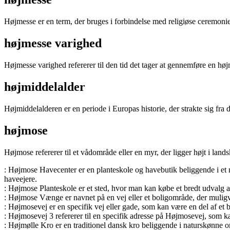
Højmesse er en term, der bruges i forbindelse med religiøse ceremonier 
højmesse varighed
Højmesse varighed refererer til den tid det tager at gennemføre en hø
højmiddelalder
Højmiddelalderen er en periode i Europas historie, der strakte sig fra 
højmose
Højmose refererer til et vådområde eller en myr, der ligger højt i lands
: Højmose Havecenter er en planteskole og havebutik beliggende i et n
haveejere.
: Højmose Planteskole er et sted, hvor man kan købe et bredt udvalg af 
: Højmose Vænge er navnet på en vej eller et boligområde, der muligv
: Højmosevej er en specifik vej eller gade, som kan være en del af et 
: Højmosevej 3 refererer til en specifik adresse på Højmosevej, som kan
: Højmølle Kro er en traditionel dansk kro beliggende i naturskønne om