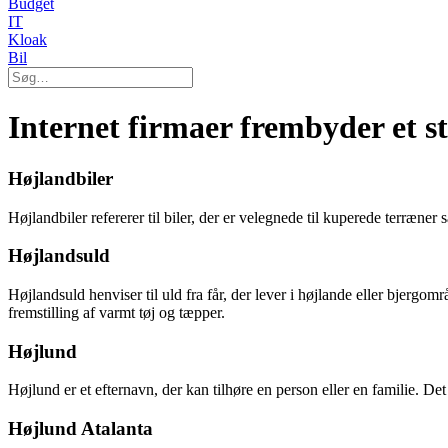
Budget
IT
Kloak
Bil
Internet firmaer frembyder et st
Højlandbiler
Højlandbiler refererer til biler, der er velegnede til kuperede terræne
Højlandsuld
Højlandsuld henviser til uld fra får, der lever i højlande eller bjergo
fremstilling af varmt tøj og tæpper.
Højlund
Højlund er et efternavn, der kan tilhøre en person eller en familie. De
Højlund Atalanta