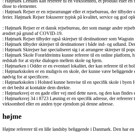
: Højmark Lemans kan referere til en virksomhed, et produkt eller en 
disse to elementer.
: Højmark Rejser er en rejsearrangør eller et rejsebureau, der tilbyder en
ferier. Højmark Rejser fokuserer typisk på kvalitet, service og god ople
: Højmark Rejser er et dansk rejsebureau, der som mange andre rejsebur
ændret på grund af COVID-19.
: Højmark Rejser tilbyder også skirejser til destinationer som Wagrain
: Højmark tilbyder skirejser til destinationer i både ind- og udland. De
: Højmark Skirejser har specialiseret sig i at arrangere skirejser til pop
: Højmark Skole Forældreintra kunne referere til en online platform,
redskab for at styrke dialogen mellem skole og hjem.
: Højmarken i Odder er en eventuel lokalitet, der kan referere til et b
: Højmarkskolen er en muligvis en skole, der kunne være beliggende et
nødvig for at specificere.
: Højmarkskolen i Holsted kunne henvise til en specifik skole i byen H
er det bedst at kontakte dem direkte.
: Højmarksvej er en gade eller vej med dette navn, og den kan findes e
: Højmarksvej 34 i 8723 Løsning er en specifik adresse, der referere
virksomhed eller en anden type ejendom på denne adresse.
højme
Højme refererer til en lille landsby beliggende i Danmark. Den har en