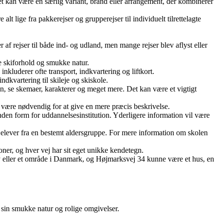
t kan være en særlig variant, brand eller arrangement, der kombinerer
alt lige fra pakkerejser og grupperejser til individuelt tilrettelagte
af rejser til både ind- og udland, men mange rejser blev aflyst eller
de skiforhold og smukke natur.
inkluderer ofte transport, indkvartering og liftkort.
indkvartering til skileje og skiskole.
, se skemaer, karakterer og meget mere. Det kan være et vigtigt
il være nødvendig for at give en mere præcis beskrivelse.
den form for uddannelsesinstitution. Yderligere information vil være
il elever fra en bestemt aldersgruppe. For mere information om skolen
oner, og hver vej har sit eget unikke kendetegn.
by eller et område i Danmark, og Højmarksvej 34 kunne være et hus, en
 sin smukke natur og rolige omgivelser.