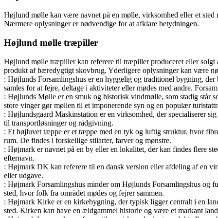
Højlund mølle kan være navnet på en mølle, virksomhed eller et sted m
Nærmere oplysninger er nødvendige for at afklare betydningen.
Højlund mølle træpiller
Højlund mølle træpiller kan referere til træpiller produceret eller so
produkt af bæredygtigt skovbrug. Yderligere oplysninger kan være nø
: Højlunds Forsamlingshus er en hyggelig og traditionel bygning, der 
samles for at fejre, deltage i aktiviteter eller mødes med andre. Forsam
: Højlunds Mølle er en smuk og historisk vindmølle, som stadig står so
store vinger gør møllen til et imponerende syn og en populær turistattr
: Højlundsgaard Maskinstation er en virksomhed, der specialiserer sig
til transportløsninger og rådgivning.
: Et højluvet tæppe er et tæppe med en tyk og luftig struktur, hvor fi
rum. De findes i forskellige stilarter, farver og mønstre.
: Højmark er navnet på en by eller en lokalitet, der kan findes flere s
efternavn.
: Højmark DK kan referere til en dansk version eller afdeling af en v
eller udgave.
: Højmark Forsamlingshus minder om Højlunds Forsamlingshus og funge
sted, hvor folk fra området mødes og fejrer sammen.
: Højmark Kirke er en kirkebygning, der typisk ligger centralt i en lan
sted. Kirken kan have en ældgammel historie og være et markant lan