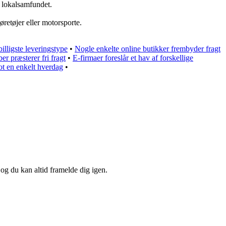
r lokalsamfundet.
øretøjer eller motorsporte.
illigste leveringstype
•
Nogle enkelte online butikker frembyder fragt
er præsterer fri fragt
•
E-firmaer foreslår et hav af forskellige
lot en enkelt hverdag
•
 og du kan altid framelde dig igen.