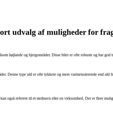
ort udvalg af muligheder for fra
r såsom højlande og bjergområder. Disse biler er ofte robuste og har god 
mråder. Denne type uld er ofte tykkere og mere varmeisolerende end uld f
t kan også referere til et stednavn eller en virksomhed. Der er flere mul