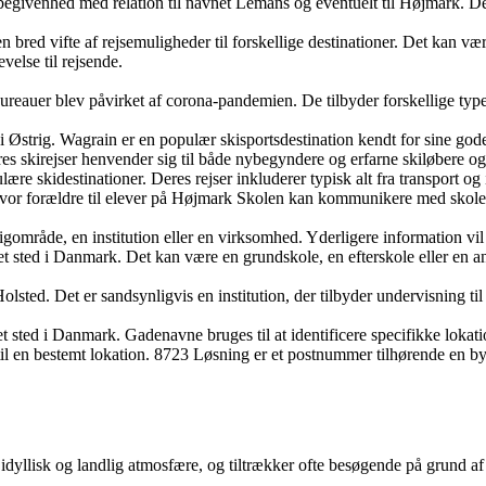
begivenhed med relation til navnet Lemans og eventuelt til Højmark. De
 bred vifte af rejsemuligheder til forskellige destinationer. Det kan være 
velse til rejsende.
eauer blev påvirket af corona-pandemien. De tilbyder forskellige typer 
 i Østrig. Wagrain er en populær skisportsdestination kendt for sine go
res skirejser henvender sig til både nybegyndere og erfarne skiløbere og 
ulære skidestinationer. Deres rejser inkluderer typisk alt fra transport og 
 hvor forældre til elever på Højmark Skolen kan kommunikere med skolen
oligområde, en institution eller en virksomhed. Yderligere information v
 sted i Danmark. Det kan være en grundskole, en efterskole eller en an
olsted. Det er sandsynligvis en institution, der tilbyder undervisning t
t sted i Danmark. Gadenavne bruges til at identificere specifikke lokati
r til en bestemt lokation. 8723 Løsning er et postnummer tilhørende en 
 idyllisk og landlig atmosfære, og tiltrækker ofte besøgende på grund af