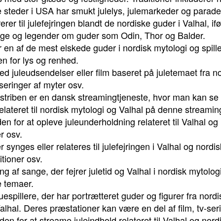
 steder i USA har smukt julelys, julemarkeder og parade
ererer til julefejringen blandt de nordiske guder i Valhal, i
nge og legender om guder som Odin, Thor og Balder.
r en af de mest elskede guder i nordisk mytologi og spiller 
n for lys og renhed.
d juleudsendelser eller film baseret på juletemaet fra no
seringer af myter osv.
lmstriben er en dansk streamingtjeneste, hvor man kan se fi
 relateret til nordisk mytologi og Valhal på denne streami
den for at opleve juleunderholdning relateret til Valhal og
er osv.
r synges eller relateres til julefejringen i Valhal og nord
tioner osv.
ng af sange, der fejrer juletid og Valhal i nordisk mytol
ke temaer.
uespillere, der har portrætteret guder og figurer fra nordis
alhal. Deres præstationer kan være en del af film, tv-serier
den for at streame juleindhold relateret til Valhal og nor