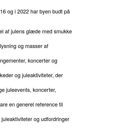
 2016 og i 2022 har byen budt på
del af julens glæde med smukke
elysning og masser af
angementer, koncerter og
eder og juleaktiviteter, der
ge juleevents, koncerter,
bare en generel reference til
uleaktiviteter og udfordringer