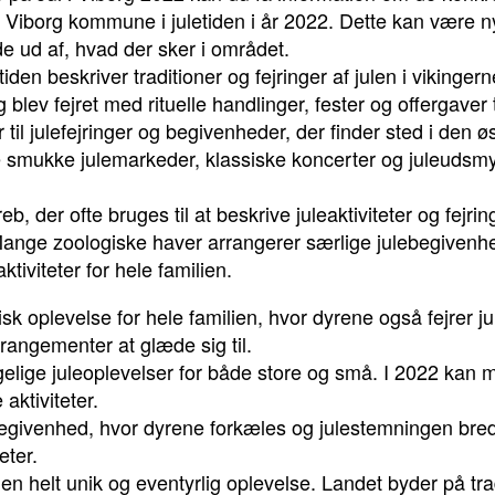
Viborg kommune i juletiden i år 2022. Dette kan være nyt
nde ud af, hvad der sker i området.
etiden beskriver traditioner og fejringer af julen i vikinger
 blev fejret med rituelle handlinger, fester og offergaver 
r til julefejringer og begivenheder, der finder sted i den 
ne smukke julemarkeder, klassiske koncerter og juleudsmy
eb, der ofte bruges til at beskrive juleaktiviteter og fejri
Mange zoologiske haver arrangerer særlige julebegiven
tiviteter for hele familien.
 oplevelse for hele familien, hvor dyrene også fejrer jul
rangementer at glæde sig til.
elige juleoplevelser for både store og små. I 2022 kan
aktiviteter.
g begivenhed, hvor dyrene forkæles og julestemningen br
eter.
e en helt unik og eventyrlig oplevelse. Landet byder på t