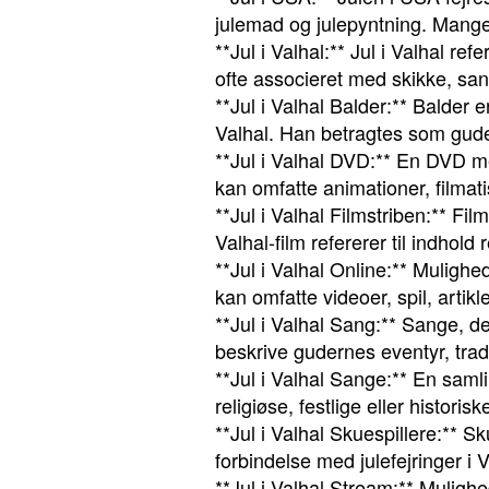
julemad og julepyntning. Mange
**Jul i Valhal:** Jul i Valhal ref
ofte associeret med skikke, sa
**Jul i Valhal Balder:** Balder e
Valhal. Han betragtes som gude
**Jul i Valhal DVD:** En DVD me
kan omfatte animationer, filmati
**Jul i Valhal Filmstriben:** Fi
Valhal-film refererer til indhold
**Jul i Valhal Online:** Mulighe
kan omfatte videoer, spil, artikl
**Jul i Valhal Sang:** Sange, de
beskrive gudernes eventyr, tradi
**Jul i Valhal Sange:** En samli
religiøse, festlige eller historis
**Jul i Valhal Skuespillere:** Sk
forbindelse med julefejringer i V
**Jul i Valhal Stream:** Mulighe