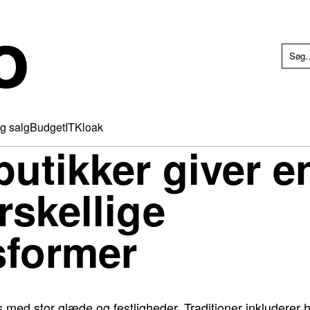
o
g salg
Budget
IT
Kloak
butikker giver e
rskellige
sformer
s med stor glæde og festligheder. Traditioner inkluderer 