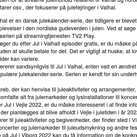
arer osv., der fokuserer på julefejringer i Valhal.
alhal er en dansk julekalender-serie, der tidligere er blev
levelser i den nordiske gudeverden i julen. Ved at søge 
af serien på streamingtjenesten TV2 Play.
:Søger du efter Jul i Valhall episoder gratis, er du måske 
uden at skulle betale for det. Det er vigtigt at huske, at l
der kan variere.
 refererer sandsynligvis til Jul i Valhal, enten ved en ænd
opulære julekalender-serie. Serien er kendt for sin under
egreb, der kan henvise til juleaktiviteter og arrangementer,
fatte alt fra julemarkeder og lysinstallationer til koncert
er Jul i Vejle 2022, er du måske interesseret i at finde i
der planlægges at blive afholdt i Vejle i juletiden i år 202
rerer til juleaktiviteter og begivenheder, der finder sted i
ekoncerter og julemarkeder til juleudsmykning og andre fe
e på Jul i Viborg 2022 kan du få information om de konkret