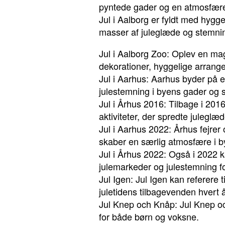
pyntede gader og en atmosfære 
Jul i Aalborg er fyldt med hygge
masser af juleglæde og stemni
Jul i Aalborg Zoo: Oplev en ma
dekorationer, hyggelige arrange
Jul i Aarhus: Aarhus byder på e
julestemning i byens gader og 
Jul i Århus 2016: Tilbage i 20
aktiviteter, der spredte juleglæd
Jul i Aarhus 2022: Århus fejrer 
skaber en særlig atmosfære i b
Jul i Århus 2022: Også i 2022 k
julemarkeder og julestemning fo
Jul Igen: Jul Igen kan referere 
juletidens tilbagevenden hvert å
Jul Knep och Knåp: Jul Knep och
for både børn og voksne.