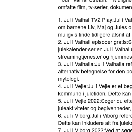
omfatte film, tv-serier, dokument
1. Jul i Valhal TV2 Play:Jul i V
om børnene Liv, Maj og Jules op
muligvis finde tidligere afsnit 
2. Jul i Valhall episoder gratis
julekalender-serien Jul i Valhal 
streamingtjenester og hjemmesi
3. Jul i Valhalla:Jul i Valhalla
alternativ betegnelse for den p
mytologi.
4. Jul i Vejle:Jul i Vejle er et b
kommune i juletiden. Dette kan om
5. Jul i Vejle 2022:Søger du eft
juleaktiviteter og begivenheder, 
6. Jul i Viborg:Jul i Viborg refe
Dette kan inkludere alt fra jul
7. Jul i Viborg 2022:Ved at søg