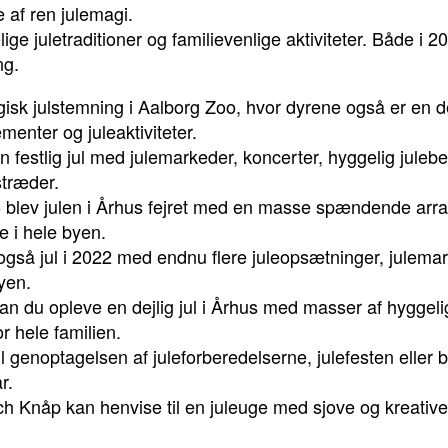
af ren julemagi.
lige juletraditioner og familievenlige aktiviteter. Både i
ng.
gisk julstemning i Aalborg Zoo, hvor dyrene også er en 
menter og juleaktiviteter.
n festlig jul med julemarkeder, koncerter, hyggelig juleb
stræder.
16 blev julen i Århus fejret med en masse spændende arr
e i hele byen.
også jul i 2022 med endnu flere juleopsætninger, julemark
yen.
an du opleve en dejlig jul i Århus med masser af hyggeli
r hele familien.
til genoptagelsen af juleforberedelserne, julefesten eller 
r.
 Knåp kan henvise til en juleuge med sjove og kreative j