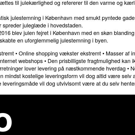
ættes til julekærlighed og refererer til den varme og kær
tisk julestemning i København med smukt pyntede gader,
 spreder juleglæde i hovedstaden.
16 blev julen fejret i København med en skøn blanding af 
 skabte en uforglemmelig julestemning i byen.
stremt
•
Online shopping vækster ekstremt
•
Masser af in
 internet webshops
•
Den prisbilligste fragtmulighed kan 
forretninger lover levering på næstkommende hverdag
•
N
n mindst kostelige leveringsform vil dog altid være selv 
te leveringsmåde vil dog utvivlsomt være at du selv hent
o