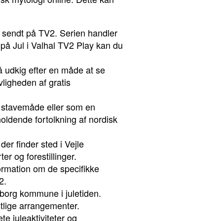
et sendt på TV2. Serien handler
på Jul i Valhal TV2 Play kan du
på udkig efter en måde at se
ovligheden af gratis
ret stavemåde eller som en
holdende fortolkning af nordisk
 der finder sted i Vejle
er og forestillinger.
nformation om de specifikke
2.
 Viborg kommune i juletiden.
stlige arrangementer.
e juleaktiviteter og