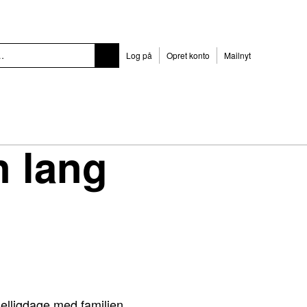
Log på
Opret konto
Mailnyt
n lang
helligdage med familien,