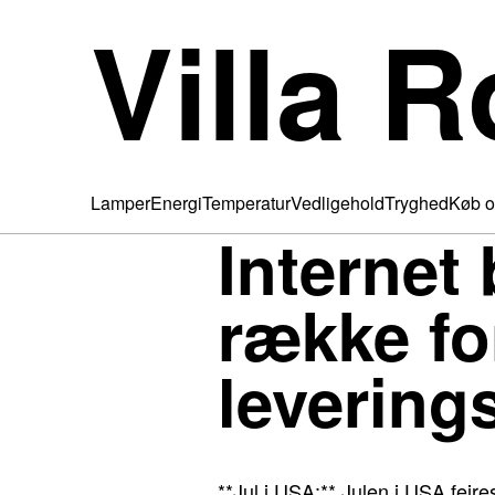
Villa R
Lamper
Energi
Temperatur
Vedligehold
Tryghed
Køb o
Internet 
række fo
levering
**Jul i USA:** Julen i USA fejre