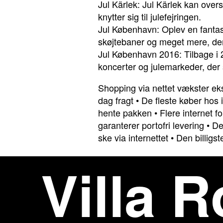
Jul Kärlek: Jul Kärlek kan overs
knytter sig til julefejringen.
Jul København: Oplev en fantas
skøjtebaner og meget mere, der
Jul København 2016: Tilbage i 20
koncerter og julemarkeder, der
Shopping via nettet vækster ek
dag fragt
•
De fleste køber hos
hente pakken
•
Flere internet 
garanterer portofri levering
•
De
ske via internettet
•
Den billigs
Villa R