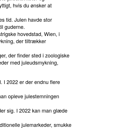
tigt, hvis du ønsker at
nes tid. Julen havde stor
til guderne.
østrigske hovedstad, Wien, i
kning, der tiltrækker
nger, der finder sted i zoologiske
heder med juleudsmykning,
. I 2022 er der endnu flere
 man opleve julestemningen
eder sig. I 2022 kan man glæde
raditionelle julemarkeder, smukke