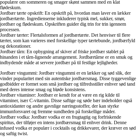
populære om sommeren og smager skønt sammen med en klat
flødeskum.
Jordbær tærte opskrift: En opskrift på, hvordan man laver en lækker
jordbærtærte. Ingredienserne inkluderer typisk mel, sukker, smør,
jordbær og flødeskum. Opskriften guider dig trin for trin igennem
processen.
Jordbær tærter: Flertalsformen af jordbærtærte. Det henviser til flere
tærter, som kan varieres med forskellige typer tærtebunde, jordbærfyld
og dekorationer.
Jordbær tårn: En opbygning af skiver af friske jordbær stablet på
hinanden i et tårn-lignende arrangement. Jordbærtårne er en smuk og
indbydende måde at servere jordbær på til festlige lejligheder.
Jordbær vingummi: Jordbær vingummi er en lækker og sød slik, der
vinder popularitet med sin autentiske jordbærsmag. Disse tyggevenlige
godbidder er formet som små jordbær og tilfredsstiller enhver sød tand
med deres intense smag og bløde konsistens.
Jordbær vitaminer: Jordbær er kendt for at være en rig kilde til
vitaminer, især C-vitamin. Disse saftige og søde bær indeholder også
antioxidanter og andre gavnlige næringsstoffer, der kan styrke
immunforsvaret og fremme sundheden på forskellige måder.
Jordbær vodka: Jordbær vodka er en frugtagtig og forfriskende
spiritus, der tilføjer en intens jordbærsmag til enhver drink. Denne
infused vodka er populær i cocktails og drikkevarer, der kræver en sød
og saftig twist.