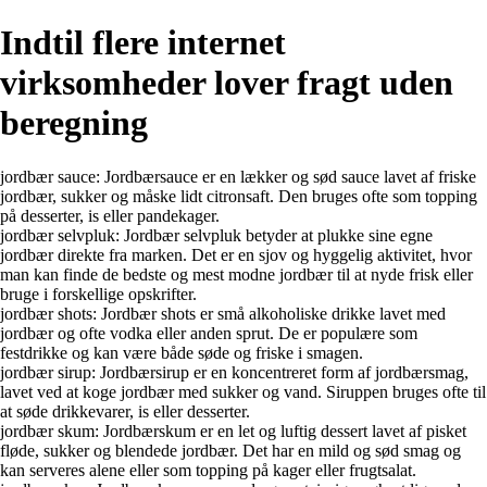
Indtil flere internet
virksomheder lover fragt uden
beregning
jordbær sauce: Jordbærsauce er en lækker og sød sauce lavet af friske
jordbær, sukker og måske lidt citronsaft. Den bruges ofte som topping
på desserter, is eller pandekager.
jordbær selvpluk: Jordbær selvpluk betyder at plukke sine egne
jordbær direkte fra marken. Det er en sjov og hyggelig aktivitet, hvor
man kan finde de bedste og mest modne jordbær til at nyde frisk eller
bruge i forskellige opskrifter.
jordbær shots: Jordbær shots er små alkoholiske drikke lavet med
jordbær og ofte vodka eller anden sprut. De er populære som
festdrikke og kan være både søde og friske i smagen.
jordbær sirup: Jordbærsirup er en koncentreret form af jordbærsmag,
lavet ved at koge jordbær med sukker og vand. Siruppen bruges ofte til
at søde drikkevarer, is eller desserter.
jordbær skum: Jordbærskum er en let og luftig dessert lavet af pisket
fløde, sukker og blendede jordbær. Det har en mild og sød smag og
kan serveres alene eller som topping på kager eller frugtsalat.