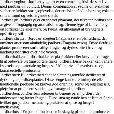
Jordbær yoghurt: Jordbær yoghurt er en cremet og frisk dessert lavet
med jordbær og yoghurt. Denne kombination af sødme og syrlighed
skaber en lækker smagsoplevelse, der er elsket af både børn og voksne
som en sund og velsmagende snack.
Jordbær øl: Jordbær øl er en speciel ølvariant, der tilsætter jordbær for
at give en frugtagtig og aromatisk smag. Denne type øl kan være lys
og forfriskende eller mørk og fyldig, alt afhængigt af bryggeriets
opskrift og stil.
Jordbær-slægten: Jordbær-slægten (Fragaria) er en planteslægt, der
omfatter arter som almindelig jordbær (Fragaria vesca). Disse flerårige
planter producerer små, saftige frugter og dyrkes ofte i haver og
landbrugsbedrifter over hele verden.
Jordbærbakker: Jordbærbakker er plastbakker eller kurve, der bruges
til at opbevare og transportere friske jordbær. Disse bakker kan variere
i størrelse og materiale og bruges af både private havedyrkere og
kommercielle producenter.
Jordbærbed: Et jordbærbed er et beplantningsområde dedikeret til
dyrkning af jordbærplanter. Disse senge kan være forhøjede eller
traditionelle jordbede og kræver god dræning, sollys og regelmæssig
pleje for at producere sunde og velsmagende jordbær.
Jordbærben: Jordbærben refererer til benene på en jordbær, der
understøtter og bærer frugten. Disse små og tynde ben er lette at fjerne,
hvilket gør jordbær nemme og praktiske at spise og bruge i
madlavning.
Jordbærbusk: En jordbærbusk er en buskagtig plante, der producerer