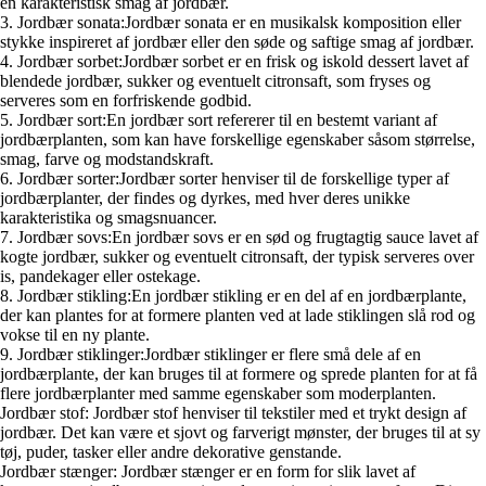
en karakteristisk smag af jordbær.
3. Jordbær sonata:Jordbær sonata er en musikalsk komposition eller
stykke inspireret af jordbær eller den søde og saftige smag af jordbær.
4. Jordbær sorbet:Jordbær sorbet er en frisk og iskold dessert lavet af
blendede jordbær, sukker og eventuelt citronsaft, som fryses og
serveres som en forfriskende godbid.
5. Jordbær sort:En jordbær sort refererer til en bestemt variant af
jordbærplanten, som kan have forskellige egenskaber såsom størrelse,
smag, farve og modstandskraft.
6. Jordbær sorter:Jordbær sorter henviser til de forskellige typer af
jordbærplanter, der findes og dyrkes, med hver deres unikke
karakteristika og smagsnuancer.
7. Jordbær sovs:En jordbær sovs er en sød og frugtagtig sauce lavet af
kogte jordbær, sukker og eventuelt citronsaft, der typisk serveres over
is, pandekager eller ostekage.
8. Jordbær stikling:En jordbær stikling er en del af en jordbærplante,
der kan plantes for at formere planten ved at lade stiklingen slå rod og
vokse til en ny plante.
9. Jordbær stiklinger:Jordbær stiklinger er flere små dele af en
jordbærplante, der kan bruges til at formere og sprede planten for at få
flere jordbærplanter med samme egenskaber som moderplanten.
Jordbær stof: Jordbær stof henviser til tekstiler med et trykt design af
jordbær. Det kan være et sjovt og farverigt mønster, der bruges til at sy
tøj, puder, tasker eller andre dekorative genstande.
Jordbær stænger: Jordbær stænger er en form for slik lavet af