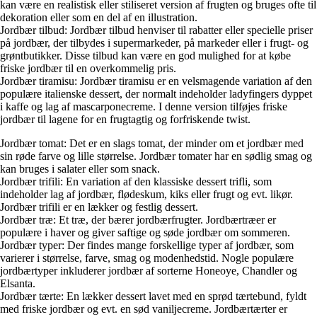
kan være en realistisk eller stiliseret version af frugten og bruges ofte til
dekoration eller som en del af en illustration.
Jordbær tilbud: Jordbær tilbud henviser til rabatter eller specielle priser
på jordbær, der tilbydes i supermarkeder, på markeder eller i frugt- og
grøntbutikker. Disse tilbud kan være en god mulighed for at købe
friske jordbær til en overkommelig pris.
Jordbær tiramisu: Jordbær tiramisu er en velsmagende variation af den
populære italienske dessert, der normalt indeholder ladyfingers dyppet
i kaffe og lag af mascarponecreme. I denne version tilføjes friske
jordbær til lagene for en frugtagtig og forfriskende twist.
Jordbær tomat: Det er en slags tomat, der minder om et jordbær med
sin røde farve og lille størrelse. Jordbær tomater har en sødlig smag og
kan bruges i salater eller som snack.
Jordbær trifili: En variation af den klassiske dessert trifli, som
indeholder lag af jordbær, flødeskum, kiks eller frugt og evt. likør.
Jordbær trifili er en lækker og festlig dessert.
Jordbær træ: Et træ, der bærer jordbærfrugter. Jordbærtræer er
populære i haver og giver saftige og søde jordbær om sommeren.
Jordbær typer: Der findes mange forskellige typer af jordbær, som
varierer i størrelse, farve, smag og modenhedstid. Nogle populære
jordbærtyper inkluderer jordbær af sorterne Honeoye, Chandler og
Elsanta.
Jordbær tærte: En lækker dessert lavet med en sprød tærtebund, fyldt
med friske jordbær og evt. en sød vaniljecreme. Jordbærtærter er