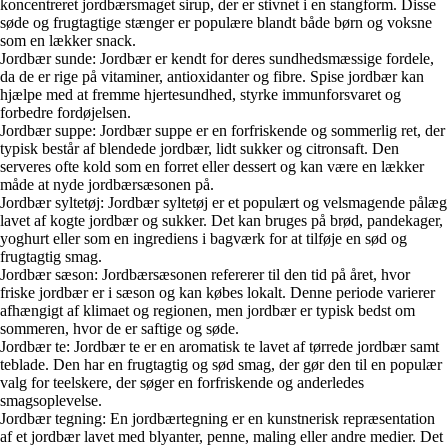
koncentreret jordbærsmaget sirup, der er stivnet i en stangform. Disse
søde og frugtagtige stænger er populære blandt både børn og voksne
som en lækker snack.
Jordbær sunde: Jordbær er kendt for deres sundhedsmæssige fordele,
da de er rige på vitaminer, antioxidanter og fibre. Spise jordbær kan
hjælpe med at fremme hjertesundhed, styrke immunforsvaret og
forbedre fordøjelsen.
Jordbær suppe: Jordbær suppe er en forfriskende og sommerlig ret, der
typisk består af blendede jordbær, lidt sukker og citronsaft. Den
serveres ofte kold som en forret eller dessert og kan være en lækker
måde at nyde jordbærsæsonen på.
Jordbær syltetøj: Jordbær syltetøj er et populært og velsmagende pålæg
lavet af kogte jordbær og sukker. Det kan bruges på brød, pandekager,
yoghurt eller som en ingrediens i bagværk for at tilføje en sød og
frugtagtig smag.
Jordbær sæson: Jordbærsæsonen refererer til den tid på året, hvor
friske jordbær er i sæson og kan købes lokalt. Denne periode varierer
afhængigt af klimaet og regionen, men jordbær er typisk bedst om
sommeren, hvor de er saftige og søde.
Jordbær te: Jordbær te er en aromatisk te lavet af tørrede jordbær samt
teblade. Den har en frugtagtig og sød smag, der gør den til en populær
valg for teelskere, der søger en forfriskende og anderledes
smagsoplevelse.
Jordbær tegning: En jordbærtegning er en kunstnerisk repræsentation
af et jordbær lavet med blyanter, penne, maling eller andre medier. Det