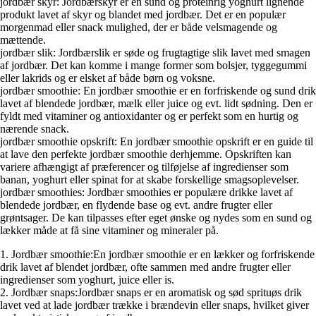
jordbær skyr: Jordbærskyr er en sund og proteinrig yoghurt lignende
produkt lavet af skyr og blandet med jordbær. Det er en populær
morgenmad eller snack mulighed, der er både velsmagende og
mættende.
jordbær slik: Jordbærslik er søde og frugtagtige slik lavet med smagen
af jordbær. Det kan komme i mange former som bolsjer, tyggegummi
eller lakrids og er elsket af både børn og voksne.
jordbær smoothie: En jordbær smoothie er en forfriskende og sund drik
lavet af blendede jordbær, mælk eller juice og evt. lidt sødning. Den er
fyldt med vitaminer og antioxidanter og er perfekt som en hurtig og
nærende snack.
jordbær smoothie opskrift: En jordbær smoothie opskrift er en guide til
at lave den perfekte jordbær smoothie derhjemme. Opskriften kan
variere afhængigt af præferencer og tilføjelse af ingredienser som
banan, yoghurt eller spinat for at skabe forskellige smagsoplevelser.
jordbær smoothies: Jordbær smoothies er populære drikke lavet af
blendede jordbær, en flydende base og evt. andre frugter eller
grøntsager. De kan tilpasses efter eget ønske og nydes som en sund og
lækker måde at få sine vitaminer og mineraler på.
1. Jordbær smoothie:En jordbær smoothie er en lækker og forfriskende
drik lavet af blendet jordbær, ofte sammen med andre frugter eller
ingredienser som yoghurt, juice eller is.
2. Jordbær snaps:Jordbær snaps er en aromatisk og sød sprituøs drik
lavet ved at lade jordbær trække i brændevin eller snaps, hvilket giver