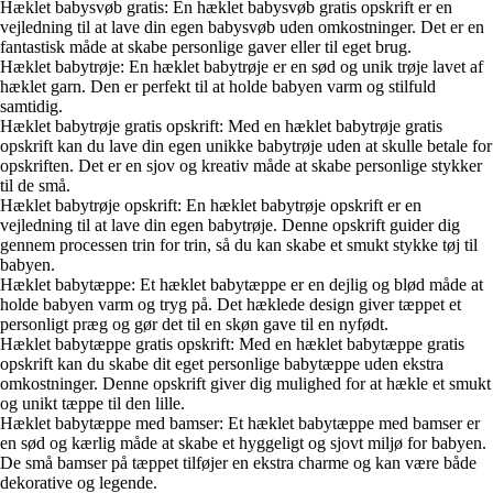
Hæklet babysvøb gratis: En hæklet babysvøb gratis opskrift er en
vejledning til at lave din egen babysvøb uden omkostninger. Det er en
fantastisk måde at skabe personlige gaver eller til eget brug.
Hæklet babytrøje: En hæklet babytrøje er en sød og unik trøje lavet af
hæklet garn. Den er perfekt til at holde babyen varm og stilfuld
samtidig.
Hæklet babytrøje gratis opskrift: Med en hæklet babytrøje gratis
opskrift kan du lave din egen unikke babytrøje uden at skulle betale for
opskriften. Det er en sjov og kreativ måde at skabe personlige stykker
til de små.
Hæklet babytrøje opskrift: En hæklet babytrøje opskrift er en
vejledning til at lave din egen babytrøje. Denne opskrift guider dig
gennem processen trin for trin, så du kan skabe et smukt stykke tøj til
babyen.
Hæklet babytæppe: Et hæklet babytæppe er en dejlig og blød måde at
holde babyen varm og tryg på. Det hæklede design giver tæppet et
personligt præg og gør det til en skøn gave til en nyfødt.
Hæklet babytæppe gratis opskrift: Med en hæklet babytæppe gratis
opskrift kan du skabe dit eget personlige babytæppe uden ekstra
omkostninger. Denne opskrift giver dig mulighed for at hækle et smukt
og unikt tæppe til den lille.
Hæklet babytæppe med bamser: Et hæklet babytæppe med bamser er
en sød og kærlig måde at skabe et hyggeligt og sjovt miljø for babyen.
De små bamser på tæppet tilføjer en ekstra charme og kan være både
dekorative og legende.