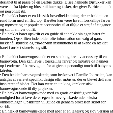
designet til at passe på en Barbie dukke. Disse hæklede tøjstykker kan
være alt fra kjoler og bluser til huer og tasker, der giver Barbie en unik
og personlig stil.
: En hæklet baret er en klassisk hovedbeklædning, der er hæklet i en
rund form med en flad top. Baretter kan være lavet i forskellige farver
og mønstre og er populære accessories til at tilføje et strejf af elegance
og stil til enhver outfit.
: En hæklet baret opskrift er en guide til at hækle sin egen baret fra
bunden. Opskriften indeholder ofte information om valg af garn,
hæklenål størrelse og trin-for-trin instruktioner til at skabe en hæklet
baret i ønsket størrelse og stil.
: En hæklet barnevognskæde er en smuk og kreativ accessory til en
barnevogn. Den kan laves i forskellige farver og mønstre og hænges
op i enderne af barnevognen for at give et personligt touch til babyens
køretur.
: Den hæklet barnevognskæde, som beskrevet i Familie Journalen, kan
antages at være et specifikt design eller mønster, der er blevet delt eller
inspireret af bladet. Det kan være en unik og karakteristisk
barnevognskæde til diy-projekter.
: En hæklet barnevognskæde med en gratis opskrift giver folk
mulighed for at lave deres egen barnevognskæde uden ekstra
omkostninger. Opskriften vil guide en gennem processen skridt for
skridt.
: En hæklet barnevognskæde med aber er en legesyg og sjov version af