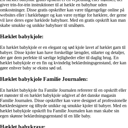
giver trin-for-trin instruktioner til at hækle en babyhue uden
omkostninger. Disse gratis opskrifter kan være tilgængelige online på
websites eller i hæklebøger og kan være nyttige for hæklere, der gerne
vil lave deres egne hæklede babyhuer. Med en gratis opskrift kan man
skabe smukke og unikke babyhuer til småbørn.
Hæklet babykjole:
En hæklet babykjole er en elegant og sød kjole lavet af hæklet garn til
babyer. Disse kjoler kan have forskellige længder, stilarter og detaljer,
der gør dem perfekte til særlige lejligheder eller til daglig brug. En
hæklet babykjole er en fin og kvindelig beklædningsgenstand, der kan
gøre enhver baby se ekstra sød ud.
Hæklet babykjole Familie Journalen:
En hæklet babykjole fra Familie Journalen refererer til en opskrift eller
et mønster til en hæklet babykjole udgivet af det danske magasin
Familie Journalen. Disse opskrifter kan være designet af professionelle
hækledesignere og tilbyde unikke og smukke kjoler til babyer. Med en
hæklet babykjole opskrift fra Familie Journalen kan man skabe sin
egen skønne beklædningsgenstand til en lille baby.
Hæklet babykrave: