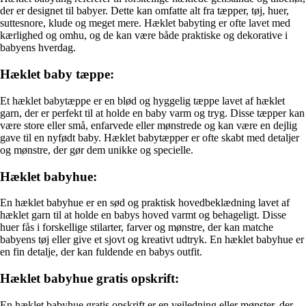
der er designet til babyer. Dette kan omfatte alt fra tæpper, tøj, huer,
suttesnore, klude og meget mere. Hæklet babyting er ofte lavet med
kærlighed og omhu, og de kan være både praktiske og dekorative i
babyens hverdag.
Hæklet baby tæppe:
Et hæklet babytæppe er en blød og hyggelig tæppe lavet af hæklet
garn, der er perfekt til at holde en baby varm og tryg. Disse tæpper kan
være store eller små, enfarvede eller mønstrede og kan være en dejlig
gave til en nyfødt baby. Hæklet babytæpper er ofte skabt med detaljer
og mønstre, der gør dem unikke og specielle.
Hæklet babyhue:
En hæklet babyhue er en sød og praktisk hovedbeklædning lavet af
hæklet garn til at holde en babys hoved varmt og behageligt. Disse
huer fås i forskellige stilarter, farver og mønstre, der kan matche
babyens tøj eller give et sjovt og kreativt udtryk. En hæklet babyhue er
en fin detalje, der kan fuldende en babys outfit.
Hæklet babyhue gratis opskrift:
En hæklet babyhue gratis opskrift er en vejledning eller mønster, der