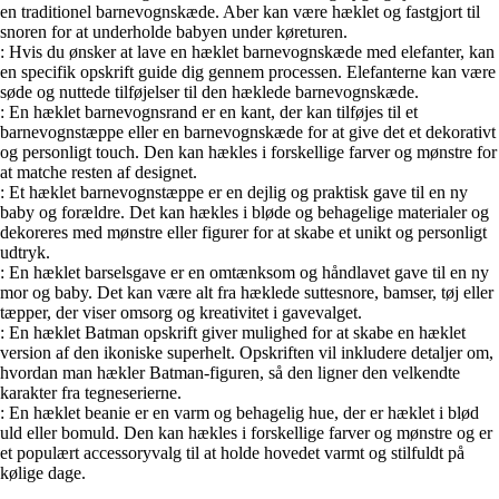
en traditionel barnevognskæde. Aber kan være hæklet og fastgjort til
snoren for at underholde babyen under køreturen.
: Hvis du ønsker at lave en hæklet barnevognskæde med elefanter, kan
en specifik opskrift guide dig gennem processen. Elefanterne kan være
søde og nuttede tilføjelser til den hæklede barnevognskæde.
: En hæklet barnevognsrand er en kant, der kan tilføjes til et
barnevognstæppe eller en barnevognskæde for at give det et dekorativt
og personligt touch. Den kan hækles i forskellige farver og mønstre for
at matche resten af designet.
: Et hæklet barnevognstæppe er en dejlig og praktisk gave til en ny
baby og forældre. Det kan hækles i bløde og behagelige materialer og
dekoreres med mønstre eller figurer for at skabe et unikt og personligt
udtryk.
: En hæklet barselsgave er en omtænksom og håndlavet gave til en ny
mor og baby. Det kan være alt fra hæklede suttesnore, bamser, tøj eller
tæpper, der viser omsorg og kreativitet i gavevalget.
: En hæklet Batman opskrift giver mulighed for at skabe en hæklet
version af den ikoniske superhelt. Opskriften vil inkludere detaljer om,
hvordan man hækler Batman-figuren, så den ligner den velkendte
karakter fra tegneserierne.
: En hæklet beanie er en varm og behagelig hue, der er hæklet i blød
uld eller bomuld. Den kan hækles i forskellige farver og mønstre og er
et populært accessoryvalg til at holde hovedet varmt og stilfuldt på
kølige dage.