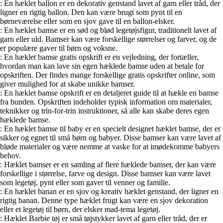
: En hæklet ballon er en dekorativ genstand lavet af garn eller tråd, der
ligner en rigtig ballon. Den kan være brugt som pynt til en
børneværelse eller som en sjov gave til en ballon-elsker.
: En hæklet bamse er en sød og blød legetøjsfigur, traditionelt lavet af
garn eller uld. Bamser kan være forskellige størrelser og farver, og de
er populære gaver til børn og voksne.
: En hæklet bamse gratis opskrift er en vejledning, der fortæller,
hvordan man kan lave sin egen hæklede bamse uden at betale for
opskriften. Der findes mange forskellige gratis opskrifter online, som
giver mulighed for at skabe unikke bamser.
: En hæklet bamse opskrift er en detaljeret guide til at hækle en bamse
fra bunden. Opskriften indeholder typisk information om materialer,
teknikker og trin-for-trin instruktioner, så alle kan skabe deres egen
hæklede bamse.
: En hæklet bamse til baby er en specielt designet hæklet bamse, der er
sikker og egnet til små børn og babyer. Disse bamser kan være lavet af
bløde materialer og være nemme at vaske for at imødekomme babyers
behov.
: Hæklet bamser er en samling af flere hæklede bamser, der kan være
forskellige i størrelse, farve og design. Disse bamser kan være lavet
som legetøj, pynt eller som gaver til venner og familie.
: En hæklet banan er en sjov og kreativ hæklet genstand, der ligner en
rigtig banan. Denne type hæklet frugt kan være en sjov dekoration
eller et legetøj til børn, der elsker mad-tema legetøj.
: Hæklet Barbie tøj er små tøjstykker lavet af garn eller tråd, der er