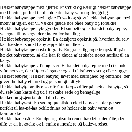
Hæklet babytæppe med hjerter: Et smukt og kærligt hæklet babytæppe
med hjerter, perfekt til at holde din baby varm og hyggelig.
Hæklet babytæppe med ugler: Et sødt og sjovt hæklet babytæppe med
motiv af ugler, der vil vække glæde hos både baby og forældre.
Hæklet babytæppe nybegynder: Et simpelt og let hæklet babytæppe,
velegnet til nybegyndere inden for hækling.
Hæklet babytæppe opskrift: En detaljeret opskrift på, hvordan du selv
kan hækle et smukt babytæppe til din lille én.
Hæklet babytæppe opskrift gratis: En gratis tilgængelig opskrift på et
hæklet babytæppe, så alle kan få glæde af at skabe noget særligt til en
baby.
Hæklet babytæppe viftemønster: Et hæklet babytæppe med et smukt
viftemønster, der tilføjer elegance og stil til babyens seng eller vugge.
Hæklet babytøj: Hæklet babytøj lavet med kærlighed og omtanke, der
giver din baby et unikt og personligt udtryk.
Hæklet babytøj gratis opskrift: Gratis opskrifter på hæklet babytøj, så
du selv kan kaste dig ud i at skabe søde og behagelige
beklædningsgenstande til din baby.
Hæklet babyvest: En sød og praktisk hæklet babyvest, der passer
perfekt til lag-på-lag beklædning og holder din baby varm og
komfortabel.
Hæklet bademåtte: En blød og absorberende hæklet bademåtte, der
tilføjer en hyggelig og hjemlig atmosfære på badeværelset.