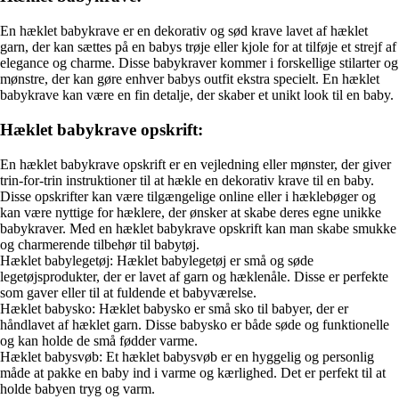
En hæklet babykrave er en dekorativ og sød krave lavet af hæklet
garn, der kan sættes på en babys trøje eller kjole for at tilføje et strejf af
elegance og charme. Disse babykraver kommer i forskellige stilarter og
mønstre, der kan gøre enhver babys outfit ekstra specielt. En hæklet
babykrave kan være en fin detalje, der skaber et unikt look til en baby.
Hæklet babykrave opskrift:
En hæklet babykrave opskrift er en vejledning eller mønster, der giver
trin-for-trin instruktioner til at hækle en dekorativ krave til en baby.
Disse opskrifter kan være tilgængelige online eller i hæklebøger og
kan være nyttige for hæklere, der ønsker at skabe deres egne unikke
babykraver. Med en hæklet babykrave opskrift kan man skabe smukke
og charmerende tilbehør til babytøj.
Hæklet babylegetøj: Hæklet babylegetøj er små og søde
legetøjsprodukter, der er lavet af garn og hæklenåle. Disse er perfekte
som gaver eller til at fuldende et babyværelse.
Hæklet babysko: Hæklet babysko er små sko til babyer, der er
håndlavet af hæklet garn. Disse babysko er både søde og funktionelle
og kan holde de små fødder varme.
Hæklet babysvøb: Et hæklet babysvøb er en hyggelig og personlig
måde at pakke en baby ind i varme og kærlighed. Det er perfekt til at
holde babyen tryg og varm.