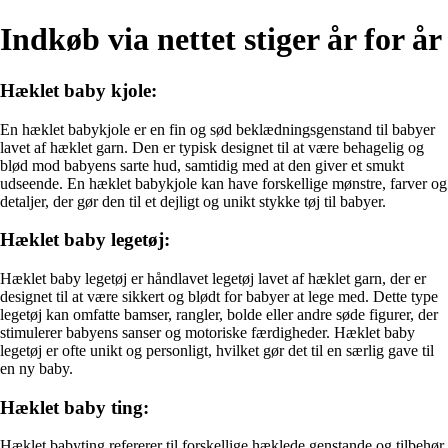
Indkøb via nettet stiger år for år
Hæklet baby kjole:
En hæklet babykjole er en fin og sød beklædningsgenstand til babyer
lavet af hæklet garn. Den er typisk designet til at være behagelig og
blød mod babyens sarte hud, samtidig med at den giver et smukt
udseende. En hæklet babykjole kan have forskellige mønstre, farver og
detaljer, der gør den til et dejligt og unikt stykke tøj til babyer.
Hæklet baby legetøj:
Hæklet baby legetøj er håndlavet legetøj lavet af hæklet garn, der er
designet til at være sikkert og blødt for babyer at lege med. Dette type
legetøj kan omfatte bamser, rangler, bolde eller andre søde figurer, der
stimulerer babyens sanser og motoriske færdigheder. Hæklet baby
legetøj er ofte unikt og personligt, hvilket gør det til en særlig gave til
en ny baby.
Hæklet baby ting:
Hæklet babyting refererer til forskellige hæklede genstande og tilbehør,