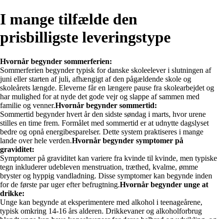
I mange tilfælde den
prisbilligste leveringstype
Hvornår begynder sommerferien:
Sommerferien begynder typisk for danske skoleelever i slutningen af
juni eller starten af juli, afhængigt af den pågældende skole og
skoleårets længde. Eleverne får en længere pause fra skolearbejdet og
har mulighed for at nyde det gode vejr og slappe af sammen med
familie og venner.
Hvornår begynder sommertid:
Sommertid begynder hvert år den sidste søndag i marts, hvor urene
stilles en time frem. Formålet med sommertid er at udnytte dagslyset
bedre og opnå energibesparelser. Dette system praktiseres i mange
lande over hele verden.
Hvornår begynder symptomer på
graviditet:
Symptomer på graviditet kan variere fra kvinde til kvinde, men typiske
tegn inkluderer udebleven menstruation, træthed, kvalme, ømme
bryster og hyppig vandladning. Disse symptomer kan begynde inden
for de første par uger efter befrugtning.
Hvornår begynder unge at
drikke:
Unge kan begynde at eksperimentere med alkohol i teenageårene,
typisk omkring 14-16 års alderen. Drikkevaner og alkoholforbrug