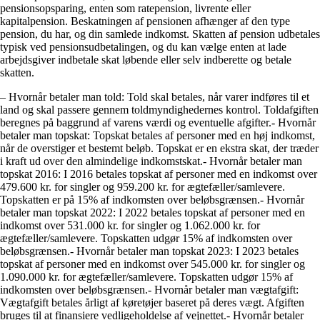
pensionsopsparing, enten som ratepension, livrente eller
kapitalpension. Beskatningen af pensionen afhænger af den type
pension, du har, og din samlede indkomst. Skatten af pension udbetales
typisk ved pensionsudbetalingen, og du kan vælge enten at lade
arbejdsgiver indbetale skat løbende eller selv indberette og betale
skatten.
– Hvornår betaler man told: Told skal betales, når varer indføres til et
land og skal passere gennem toldmyndighedernes kontrol. Toldafgiften
beregnes på baggrund af varens værdi og eventuelle afgifter.- Hvornår
betaler man topskat: Topskat betales af personer med en høj indkomst,
når de overstiger et bestemt beløb. Topskat er en ekstra skat, der træder
i kraft ud over den almindelige indkomstskat.- Hvornår betaler man
topskat 2016: I 2016 betales topskat af personer med en indkomst over
479.600 kr. for singler og 959.200 kr. for ægtefæller/samlevere.
Topskatten er på 15% af indkomsten over beløbsgrænsen.- Hvornår
betaler man topskat 2022: I 2022 betales topskat af personer med en
indkomst over 531.000 kr. for singler og 1.062.000 kr. for
ægtefæller/samlevere. Topskatten udgør 15% af indkomsten over
beløbsgrænsen.- Hvornår betaler man topskat 2023: I 2023 betales
topskat af personer med en indkomst over 545.000 kr. for singler og
1.090.000 kr. for ægtefæller/samlevere. Topskatten udgør 15% af
indkomsten over beløbsgrænsen.- Hvornår betaler man vægtafgift:
Vægtafgift betales årligt af køretøjer baseret på deres vægt. Afgiften
bruges til at finansiere vedligeholdelse af vejnettet.- Hvornår betaler