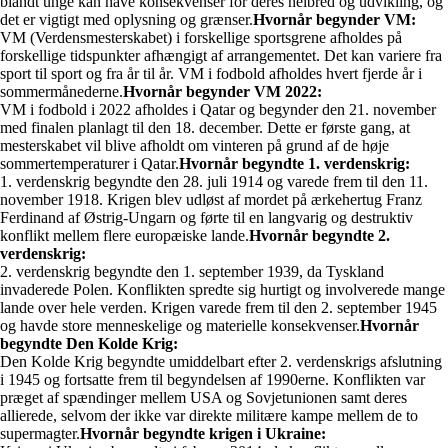
blandt unge kan have konsekvenser for deres helbred og udvikling, og
det er vigtigt med oplysning og grænser.
Hvornår begynder VM:
VM (Verdensmesterskabet) i forskellige sportsgrene afholdes på
forskellige tidspunkter afhængigt af arrangementet. Det kan variere fra
sport til sport og fra år til år. VM i fodbold afholdes hvert fjerde år i
sommermånederne.
Hvornår begynder VM 2022:
VM i fodbold i 2022 afholdes i Qatar og begynder den 21. november
med finalen planlagt til den 18. december. Dette er første gang, at
mesterskabet vil blive afholdt om vinteren på grund af de høje
sommertemperaturer i Qatar.
Hvornår begyndte 1. verdenskrig:
1. verdenskrig begyndte den 28. juli 1914 og varede frem til den 11.
november 1918. Krigen blev udløst af mordet på ærkehertug Franz
Ferdinand af Østrig-Ungarn og førte til en langvarig og destruktiv
konflikt mellem flere europæiske lande.
Hvornår begyndte 2.
verdenskrig:
2. verdenskrig begyndte den 1. september 1939, da Tyskland
invaderede Polen. Konflikten spredte sig hurtigt og involverede mange
lande over hele verden. Krigen varede frem til den 2. september 1945
og havde store menneskelige og materielle konsekvenser.
Hvornår
begyndte Den Kolde Krig:
Den Kolde Krig begyndte umiddelbart efter 2. verdenskrigs afslutning
i 1945 og fortsatte frem til begyndelsen af 1990erne. Konflikten var
præget af spændinger mellem USA og Sovjetunionen samt deres
allierede, selvom der ikke var direkte militære kampe mellem de to
supermagter.
Hvornår begyndte krigen i Ukraine: