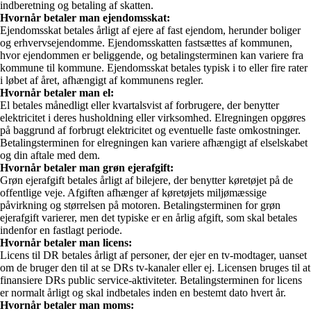
indberetning og betaling af skatten.
Hvornår betaler man ejendomsskat:
Ejendomsskat betales årligt af ejere af fast ejendom, herunder boliger
og erhvervsejendomme. Ejendomsskatten fastsættes af kommunen,
hvor ejendommen er beliggende, og betalingsterminen kan variere fra
kommune til kommune. Ejendomsskat betales typisk i to eller fire rater
i løbet af året, afhængigt af kommunens regler.
Hvornår betaler man el:
El betales månedligt eller kvartalsvist af forbrugere, der benytter
elektricitet i deres husholdning eller virksomhed. Elregningen opgøres
på baggrund af forbrugt elektricitet og eventuelle faste omkostninger.
Betalingsterminen for elregningen kan variere afhængigt af elselskabet
og din aftale med dem.
Hvornår betaler man grøn ejerafgift:
Grøn ejerafgift betales årligt af bilejere, der benytter køretøjet på de
offentlige veje. Afgiften afhænger af køretøjets miljømæssige
påvirkning og størrelsen på motoren. Betalingsterminen for grøn
ejerafgift varierer, men det typiske er en årlig afgift, som skal betales
indenfor en fastlagt periode.
Hvornår betaler man licens:
Licens til DR betales årligt af personer, der ejer en tv-modtager, uanset
om de bruger den til at se DRs tv-kanaler eller ej. Licensen bruges til at
finansiere DRs public service-aktiviteter. Betalingsterminen for licens
er normalt årligt og skal indbetales inden en bestemt dato hvert år.
Hvornår betaler man moms: