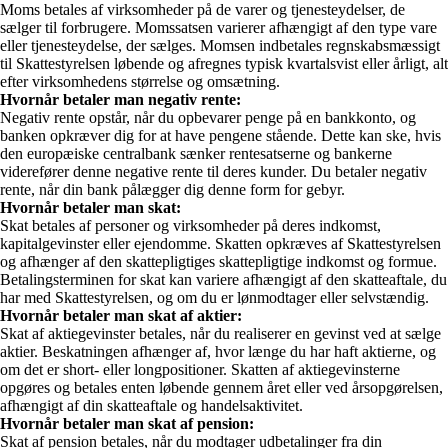
Moms betales af virksomheder på de varer og tjenesteydelser, de
sælger til forbrugere. Momssatsen varierer afhængigt af den type vare
eller tjenesteydelse, der sælges. Momsen indbetales regnskabsmæssigt
til Skattestyrelsen løbende og afregnes typisk kvartalsvist eller årligt, alt
efter virksomhedens størrelse og omsætning.
Hvornår betaler man negativ rente:
Negativ rente opstår, når du opbevarer penge på en bankkonto, og
banken opkræver dig for at have pengene stående. Dette kan ske, hvis
den europæiske centralbank sænker rentesatserne og bankerne
viderefører denne negative rente til deres kunder. Du betaler negativ
rente, når din bank pålægger dig denne form for gebyr.
Hvornår betaler man skat:
Skat betales af personer og virksomheder på deres indkomst,
kapitalgevinster eller ejendomme. Skatten opkræves af Skattestyrelsen
og afhænger af den skattepligtiges skattepligtige indkomst og formue.
Betalingsterminen for skat kan variere afhængigt af den skatteaftale, du
har med Skattestyrelsen, og om du er lønmodtager eller selvstændig.
Hvornår betaler man skat af aktier:
Skat af aktiegevinster betales, når du realiserer en gevinst ved at sælge
aktier. Beskatningen afhænger af, hvor længe du har haft aktierne, og
om det er short- eller longpositioner. Skatten af aktiegevinsterne
opgøres og betales enten løbende gennem året eller ved årsopgørelsen,
afhængigt af din skatteaftale og handelsaktivitet.
Hvornår betaler man skat af pension:
Skat af pension betales, når du modtager udbetalinger fra din