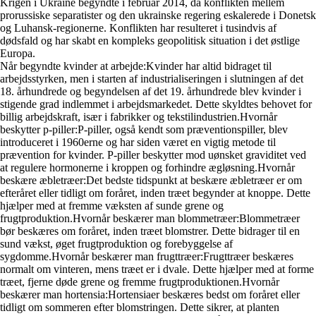
Krigen i Ukraine begyndte i februar 2014, da konflikten mellem
prorussiske separatister og den ukrainske regering eskalerede i Donetsk
og Luhansk-regionerne. Konflikten har resulteret i tusindvis af
dødsfald og har skabt en kompleks geopolitisk situation i det østlige
Europa.
Når begyndte kvinder at arbejde:Kvinder har altid bidraget til
arbejdsstyrken, men i starten af industrialiseringen i slutningen af det
18. århundrede og begyndelsen af det 19. århundrede blev kvinder i
stigende grad indlemmet i arbejdsmarkedet. Dette skyldtes behovet for
billig arbejdskraft, især i fabrikker og tekstilindustrien.Hvornår
beskytter p-piller:P-piller, også kendt som præventionspiller, blev
introduceret i 1960erne og har siden været en vigtig metode til
prævention for kvinder. P-piller beskytter mod uønsket graviditet ved
at regulere hormonerne i kroppen og forhindre ægløsning.Hvornår
beskære æbletræer:Det bedste tidspunkt at beskære æbletræer er om
efteråret eller tidligt om foråret, inden træet begynder at knoppe. Dette
hjælper med at fremme væksten af sunde grene og
frugtproduktion.Hvornår beskærer man blommetræer:Blommetræer
bør beskæres om foråret, inden træet blomstrer. Dette bidrager til en
sund vækst, øget frugtproduktion og forebyggelse af
sygdomme.Hvornår beskærer man frugttræer:Frugttræer beskæres
normalt om vinteren, mens træet er i dvale. Dette hjælper med at forme
træet, fjerne døde grene og fremme frugtproduktionen.Hvornår
beskærer man hortensia:Hortensiaer beskæres bedst om foråret eller
tidligt om sommeren efter blomstringen. Dette sikrer, at planten