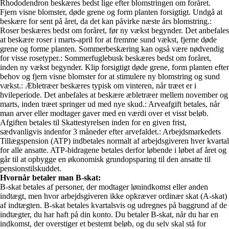
Rhododendron beskæres bedst lige efter blomstringen om foråret.
Fjern visne blomster, døde grene og form planten forsigtigt. Undgå at
beskære for sent på året, da det kan påvirke næste års blomstring.
:
Roser beskæres bedst om foråret, før ny vækst begynder. Det anbefales
at beskære roser i marts-april for at fremme sund vækst, fjerne døde
grene og forme planten. Sommerbeskæring kan også være nødvendig
for visse rosetyper.
: Sommerfuglebusk beskæres bedst om foråret,
inden ny vækst begynder. Klip forsigtigt døde grene, form planten efter
behov og fjern visne blomster for at stimulere ny blomstring og sund
vækst.
: Æbletræer beskæres typisk om vinteren, når træet er i
hvileperiode. Det anbefales at beskære æbletræer mellem november og
marts, inden træet springer ud med nye skud.
: Arveafgift betales, når
man arver eller modtager gaver med en værdi over et visst beløb.
Afgiften betales til Skattestyrelsen inden for en given frist,
sædvanligvis indenfor 3 måneder efter arvefaldet.
: Arbejdsmarkedets
Tillægspension (ATP) indbetales normalt af arbejdsgiveren hver kvartal
for alle ansatte. ATP-bidragene betales derfor løbende i løbet af året og
går til at opbygge en økonomisk grundopsparing til den ansatte til
pensionstilskuddet.
Hvornår betaler man B-skat:
B-skat betales af personer, der modtager lønindkomst eller anden
indtægt, men hvor arbejdsgiveren ikke opkræver ordinær skat (A-skat)
af indtægten. B-skat betales kvartalsvis og udregnes på baggrund af de
indtægter, du har haft på din konto. Du betaler B-skat, når du har en
indkomst, der overstiger et bestemt beløb, og du selv skal stå for