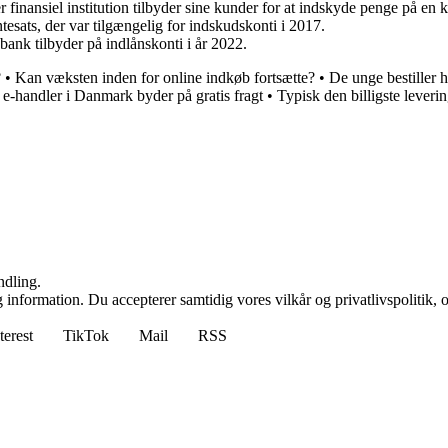
r finansiel institution tilbyder sine kunder for at indskyde penge på en 
ntesats, der var tilgængelig for indskudskonti i 2017.
bank tilbyder på indlånskonti i år 2022.
?
•
Kan væksten inden for online indkøb fortsætte?
•
De unge bestiller h
e-handler i Danmark byder på gratis fragt
•
Typisk den billigste leveri
ndling.
 information. Du accepterer samtidig vores vilkår og privatlivspolitik, 
terest
TikTok
Mail
RSS