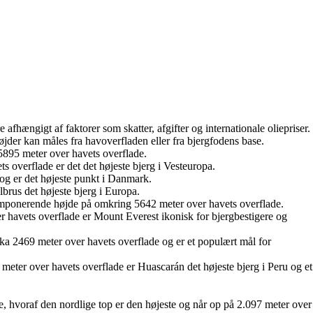
e afhængigt af faktorer som skatter, afgifter og internationale oliepriser.
Højder kan måles fra havoverfladen eller fra bjergfodens base.
 5895 meter over havets overflade.
 overflade er det det højeste bjerg i Vesteuropa.
 og er det højeste punkt i Danmark.
brus det højeste bjerg i Europa.
n imponerende højde på omkring 5642 meter over havets overflade.
 havets overflade er Mount Everest ikonisk for bjergbestigere og
ka 2469 meter over havets overflade og er et populært mål for
meter over havets overflade er Huascarán det højeste bjerg i Peru og et
e, hvoraf den nordlige top er den højeste og når op på 2.097 meter over