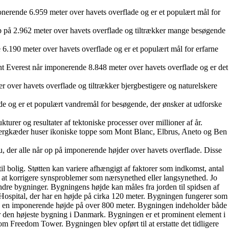
nerende 6.959 meter over havets overflade og er et populært mål for
op på 2.962 meter over havets overflade og tiltrækker mange besøgende
.190 meter over havets overflade og er et populært mål for erfarne
t Everest når imponerende 8.848 meter over havets overflade og er det
r over havets overflade og tiltrækker bjergbestigere og naturelskere
lade og er et populært vandremål for besøgende, der ønsker at udforske
turer og resultater af tektoniske processer over millioner af år.
bjergkæder huser ikoniske toppe som Mont Blanc, Elbrus, Aneto og Ben
 der alle når op på imponerende højder over havets overflade. Disse
il bolig. Støtten kan variere afhængigt af faktorer som indkomst, antal
or at korrigere synsproblemer som nærsynethed eller langsynethed. Jo
 andre bygninger. Bygningens højde kan måles fra jorden til spidsen af
ospital, der har en højde på cirka 120 meter. Bygningen fungerer som
d en imponerende højde på over 800 meter. Bygningen indeholder både
 den højeste bygning i Danmark. Bygningen er et prominent element i
Freedom Tower. Bygningen blev opført til at erstatte det tidligere