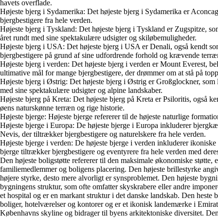
havets overflade.
Højeste bjerg i Sydamerika: Det højeste bjerg i Sydamerika er Aconca
bjergbestigere fra hele verden.
Højeste bjerg i Tyskland: Det højeste bjerg i Tyskland er Zugspitze, s
året rundt med sine spektakulære udsigter og skiløbemuligheder.
Højeste bjerg i USA: Det højeste bjerg i USA er Denali, også kendt so
bjergbestigere på grund af sine udfordrende forhold og krævende terræ
Højeste bjerg i verden: Det højeste bjerg i verden er Mount Everest,
ultimative mål for mange bjergbestigere, der drømmer om at stå på topp
Højeste bjerg i Østrig: Det højeste bjerg i Østrig er Großglockner, so
med sine spektakulære udsigter og alpine landskaber.
Højeste bjerg på Kreta: Det højeste bjerg på Kreta er Psiloritis, også 
øens naturskønne terræn og rige historie.
Højeste bjerge: Højeste bjerge refererer til de højeste naturlige formati
Højeste bjerge i Europa: De højeste bjerge i Europa inkluderer bjer
Nevis, der tiltrækker bjergbestigere og naturelskere fra hele verden.
Højeste bjerge i verden: De højeste bjerge i verden inkluderer ikonis
bjerge tiltrækker bjergbestigere og eventyrere fra hele verden med der
Den højeste boligstøtte refererer til den maksimale økonomiske støtte, e
familiemedlemmer og boligens placering.
Den højeste brillestyrke angi
højere styrke, desto mere alvorligt er synsproblemet.
Den højeste bygning
bygningens struktur, som ofte omfatter skyskrabere eller andre imponer
et hospital og er en markant struktur i det danske landskab.
Den heste b
boliger, hotelværelser og kontorer og er et ikonisk landemærke i Emirat
Københavns skyline og bidrager til byens arkitektoniske diversitet.
Den 