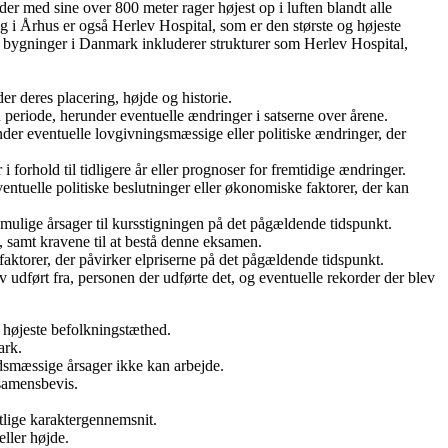
er med sine over 800 meter rager højest op i luften blandt alle
 i Århus er også Herlev Hospital, som er den største og højeste
 bygninger i Danmark inkluderer strukturer som Herlev Hospital,
r deres placering, højde og historie.
periode, herunder eventuelle ændringer i satserne over årene.
er eventuelle lovgivningsmæssige eller politiske ændringer, der
orhold til tidligere år eller prognoser for fremtidige ændringer.
tuelle politiske beslutninger eller økonomiske faktorer, der kan
 mulige årsager til kursstigningen på det pågældende tidspunkt.
, samt kravene til at bestå denne eksamen.
faktorer, der påvirker elpriserne på det pågældende tidspunkt.
udført fra, personen der udførte det, og eventuelle rekorder der blev
en højeste befolkningstæthed.
ark.
redsmæssige årsager ikke kan arbejde.
samensbevis.
tlige karaktergennemsnit.
eller højde.