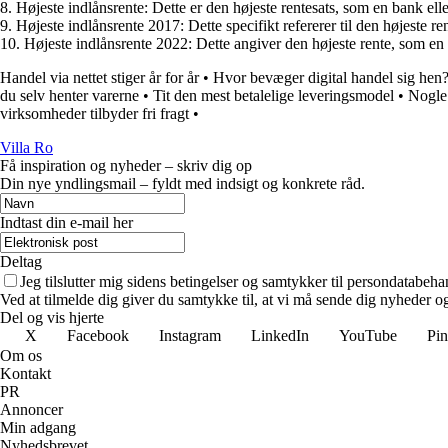
8. Højeste indlånsrente: Dette er den højeste rentesats, som en bank elle
9. Højeste indlånsrente 2017: Dette specifikt refererer til den højeste re
10. Højeste indlånsrente 2022: Dette angiver den højeste rente, som en 
Handel via nettet stiger år for år
•
Hvor bevæger digital handel sig hen
du selv henter varerne
•
Tit den mest betalelige leveringsmodel
•
Nogle 
virksomheder tilbyder fri fragt
•
Villa Ro
Få inspiration og nyheder – skriv dig op
Din nye yndlingsmail – fyldt med indsigt og konkrete råd.
Indtast din e-mail her
Deltag
Jeg tilslutter mig sidens betingelser og samtykker til persondatabeha
Ved at tilmelde dig giver du samtykke til, at vi må sende dig nyheder og
Del og vis hjerte
X
Facebook
Instagram
LinkedIn
YouTube
Pin
Om os
Kontakt
PR
Annoncer
Min adgang
Nyhedsbrevet