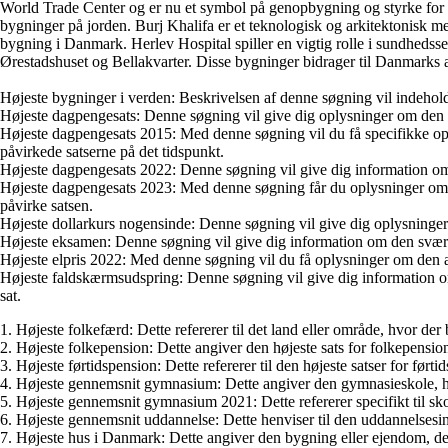
World Trade Center og er nu et symbol på genopbygning og styrke for
bygninger på jorden. Burj Khalifa er et teknologisk og arkitektonisk me
bygning i Danmark. Herlev Hospital spiller en vigtig rolle i sundhedsse
Ørestadshuset og Bellakvarter. Disse bygninger bidrager til Danmarks ar
Højeste bygninger i verden: Beskrivelsen af denne søgning vil indehold
Højeste dagpengesats: Denne søgning vil give dig oplysninger om den h
Højeste dagpengesats 2015: Med denne søgning vil du få specifikke opl
påvirkede satserne på det tidspunkt.
Højeste dagpengesats 2022: Denne søgning vil give dig information om de
Højeste dagpengesats 2023: Med denne søgning får du oplysninger om fo
påvirke satsen.
Højeste dollarkurs nogensinde: Denne søgning vil give dig oplysninger o
Højeste eksamen: Denne søgning vil give dig information om den sværest
Højeste elpris 2022: Med denne søgning vil du få oplysninger om den aktu
Højeste faldskærmsudspring: Denne søgning vil give dig information om 
sat.
1. Højeste folkefærd: Dette refererer til det land eller område, hvor der 
2. Højeste folkepension: Dette angiver den højeste sats for folkepensio
3. Højeste førtidspension: Dette refererer til den højeste satser for før
4. Højeste gennemsnit gymnasium: Dette angiver den gymnasieskole, hv
5. Højeste gennemsnit gymnasium 2021: Dette refererer specifikt til sko
6. Højeste gennemsnit uddannelse: Dette henviser til den uddannelsesins
7. Højeste hus i Danmark: Dette angiver den bygning eller ejendom, der a