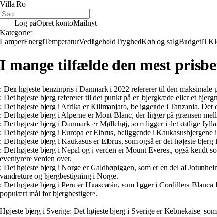
Villa Ro
Log på
Opret konto
Mailnyt
Kategorier
Lamper
Energi
Temperatur
Vedligehold
Tryghed
Køb og salg
Budget
IT
Kl
I mange tilfælde den mest prisbe
: Den højeste benzinpris i Danmark i 2022 refererer til den maksimale pris
: Det højeste bjerg refererer til det punkt på en bjergkæde eller et bjer
: Det højeste bjerg i Afrika er Kilimanjaro, beliggende i Tanzania. Det
: Det højeste bjerg i Alperne er Mont Blanc, der ligger på grænsen mel
: Det højeste bjerg i Danmark er Møllehøj, som ligger i det østlige Jy
: Det højeste bjerg i Europa er Elbrus, beliggende i Kaukasusbjergene 
: Det højeste bjerg i Kaukasus er Elbrus, som også er det højeste bjer
: Det højeste bjerg i Nepal og i verden er Mount Everest, også kendt 
eventyrere verden over.
: Det højeste bjerg i Norge er Galdhøpiggen, som er en del af Jotunhe
vandreture og bjergbestigning i Norge.
: Det højeste bjerg i Peru er Huascarán, som ligger i Cordillera Blanca
populært mål for bjergbestigere.
Højeste bjerg i Sverige: Det højeste bjerg i Sverige er Kebnekaise, som