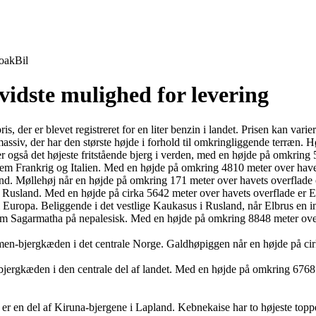
oak
Bil
vidste mulighed for levering
, der er blevet registreret for en liter benzin i landet. Prisen kan varier
gmassiv, der har den største højde i forhold til omkringliggende terræn. 
 er også det højeste fritstående bjerg i verden, med en højde på omkring
lem Frankrig og Italien. Med en højde på omkring 4810 meter over havets
lland. Møllehøj når en højde på omkring 171 meter over havets overflade
i Rusland. Med en højde på cirka 5642 meter over havets overflade er El
g i Europa. Beliggende i det vestlige Kaukasus i Rusland, når Elbrus e
som Sagarmatha på nepalesisk. Med en højde på omkring 8848 meter over
imen-bjergkæden i det centrale Norge. Galdhøpiggen når en højde på cir
-bjergkæden i den centrale del af landet. Med en højde på omkring 6768 
 er en del af Kiruna-bjergene i Lapland. Kebnekaise har to højeste topp