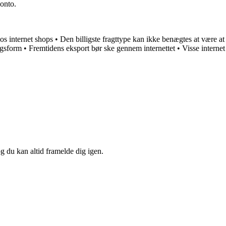
konto.
os internet shops
•
Den billigste fragttype kan ikke benægtes at være at
ngsform
•
Fremtidens eksport bør ske gennem internettet
•
Visse internet
og du kan altid framelde dig igen.