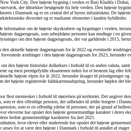
 New York City.
Den højeste bygning i verden er Burj Khalifa i Dubai, d
sterværk, der tiltrækker besøgende fra hele verden.
Den højeste bygning
ktoren i Danmark og er en central del af byens infrastruktur.
De højeste
kitektoniske diversitet og er markante elementer i landets bybilleder.
e information om de højeste skyskrabere og bygninger i verden, herunde
øjeste dagpengesats, som arbejdsløse personer kan modtage i en given 
ysninger om den højeste dagpengesats, der var gældende i 2015, herund
n aktuelle højeste dagpengesats for år 2022 og eventuelle ændringer i f
rventede ændringer i den højeste dagpengesats for 2023, herunder even
m den højeste historiske dollarkurs i forhold til en anden valuta, samt
e og mest prestigefyldte eksamenen inden for et bestemt fag eller felt
elle højeste elpris for år 2022, herunder årsager til prisstigninger og 
det højeste registrerede faldskærmsudspring, herunder højden det blev 
bor flest mennesker i forhold til størrelsen på territoriet. Det angiver d
n, som er den offentlige pension, der udbetales til ældre borgere i Danm
tidspension, som er en offentlig ydelse til personer, der på grund af helb
or eleverne har opnået den højeste gennemsnitlige karakter i deres ek
lens bedste gennemsnitlige karakterer fra året 2021.
titution, hvor elever eller studerende har opnået det højeste gennemsni
nses for at være den højeste i Danmark i forhold til antallet af etager 