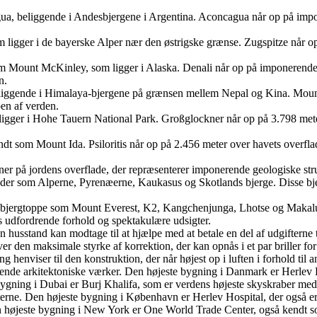
gua, beliggende i Andesbjergene i Argentina. Aconcagua når op på impo
om ligger i de bayerske Alper nær den østrigske grænse. Zugspitze når 
m Mount McKinley, som ligger i Alaska. Denali når op på imponerende 6
n.
 beliggende i Himalaya-bjergene på grænsen mellem Nepal og Kina. Moun
en af verden.
m ligger i Hohe Tauern National Park. Großglockner når op på 3.798 mete
kendt som Mount Ida. Psiloritis når op på 2.456 meter over havets overf
oner på jordens overflade, der repræsenterer imponerende geologiske struk
gkæder som Alperne, Pyrenæerne, Kaukasus og Skotlands bjerge. Disse 
ke bjergtoppe som Mount Everest, K2, Kangchenjunga, Lhotse og Makalu,
es udfordrende forhold og spektakulære udsigter.
n husstand kan modtage til at hjælpe med at betale en del af udgifterne t
ver den maksimale styrke af korrektion, der kan opnås i et par briller f
 henviser til den konstruktion, der når højest op i luften i forhold til
ende arkitektoniske værker.
Den højeste bygning i Danmark er Herlev H
ygning i Dubai er Burj Khalifa, som er verdens højeste skyskraber me
erne.
Den højeste bygning i København er Herlev Hospital, der også er
højeste bygning i New York er One World Trade Center, også kendt som 