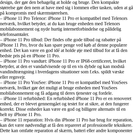
design, der gør den behagelig at holde og bruge. Den kompakte
størrelse gør den nem at have med sig i lommen eller tasken, uden at gå
på kompromis med skærmstørrelsen.
– iPhone 11 Pro Telenor: iPhone 11 Pro er kompatibel med Telenors
netværk, hvilket betyder, at du kan bruge enheden med Telenors
mobilabonnement og nyde hurtig internetforbindelse og pålidelig
telefonsamtaler.
– iPhone 11 Pro tilbud: Der findes ofte gode tilbud og rabatter på
iPhone 11 Pro, hvor du kan spare penge ved køb af denne populære
enhed. Det kan være en god idé at holde øje med tilbud for at få den
bedste pris på en iPhone 11 Pro.
– iPhone 11 Pro vandtæt: iPhone 11 Pro er IP68-certificeret, hvilket
betyder, at den er vandafvisende op til en vis dybde og kan modstå
vandindtrængning i hverdagens situationer som f.eks. spildt væske
eller regnvejr.
– iPhone 11 Pro YouSee: iPhone 11 Pro er kompatibel med YouSees
netværk, hvilket gør det muligt at bruge enheden med YouSees
mobilabonnement og få adgang til deres tjenester og fordele.
– iPhone 11 refurbished: En refurbished iPhone 11 Pro er en renoveret
enhed, der er blevet gennemgået og testet for at sikre, at den fungerer
korrekt. Disse enheder kan være en god og billigere alternativ til en
helt ny iPhone 11 Pro.
– iPhone 11 reparation: Hvis din iPhone 11 Pro har brug for reparation,
kan det være nødvendigt at få den repareret af professionelle teknikere.
Dette kan omfatte reparation af skærm, batteri eller andre komponenter