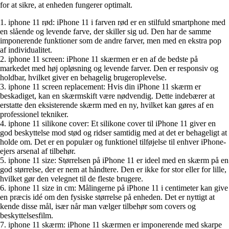
for at sikre, at enheden fungerer optimalt.
1. iphone 11 rød: iPhone 11 i farven rød er en stilfuld smartphone med
en slående og levende farve, der skiller sig ud. Den har de samme
imponerende funktioner som de andre farver, men med en ekstra pop
af individualitet.
2. iphone 11 screen: iPhone 11 skærmen er en af de bedste på
markedet med høj opløsning og levende farver. Den er responsiv og
holdbar, hvilket giver en behagelig brugeroplevelse.
3. iphone 11 screen replacement: Hvis din iPhone 11 skærm er
beskadiget, kan en skærmskift være nødvendig. Dette indebærer at
erstatte den eksisterende skærm med en ny, hvilket kan gøres af en
professionel tekniker.
4. iphone 11 silikone cover: Et silikone cover til iPhone 11 giver en
god beskyttelse mod stød og ridser samtidig med at det er behageligt at
holde om. Det er en populær og funktionel tilføjelse til enhver iPhone-
ejers arsenal af tilbehør.
5. iphone 11 size: Størrelsen på iPhone 11 er ideel med en skærm på en
god størrelse, der er nem at håndtere. Den er ikke for stor eller for lille,
hvilket gør den velegnet til de fleste brugere.
6. iphone 11 size in cm: Målingerne på iPhone 11 i centimeter kan give
en præcis idé om den fysiske størrelse på enheden. Det er nyttigt at
kende disse mål, især når man vælger tilbehør som covers og
beskyttelsesfilm.
7. iphone 11 skærm: iPhone 11 skærmen er imponerende med skarpe