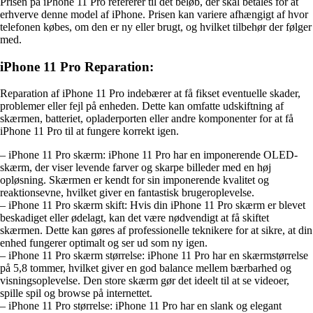
Prisen på iPhone 11 Pro refererer til det beløb, der skal betales for at
erhverve denne model af iPhone. Prisen kan variere afhængigt af hvor
telefonen købes, om den er ny eller brugt, og hvilket tilbehør der følger
med.
iPhone 11 Pro Reparation:
Reparation af iPhone 11 Pro indebærer at få fikset eventuelle skader,
problemer eller fejl på enheden. Dette kan omfatte udskiftning af
skærmen, batteriet, opladerporten eller andre komponenter for at få
iPhone 11 Pro til at fungere korrekt igen.
– iPhone 11 Pro skærm: iPhone 11 Pro har en imponerende OLED-
skærm, der viser levende farver og skarpe billeder med en høj
opløsning. Skærmen er kendt for sin imponerende kvalitet og
reaktionsevne, hvilket giver en fantastisk brugeroplevelse.
– iPhone 11 Pro skærm skift: Hvis din iPhone 11 Pro skærm er blevet
beskadiget eller ødelagt, kan det være nødvendigt at få skiftet
skærmen. Dette kan gøres af professionelle teknikere for at sikre, at din
enhed fungerer optimalt og ser ud som ny igen.
– iPhone 11 Pro skærm størrelse: iPhone 11 Pro har en skærmstørrelse
på 5,8 tommer, hvilket giver en god balance mellem bærbarhed og
visningsoplevelse. Den store skærm gør det ideelt til at se videoer,
spille spil og browse på internettet.
– iPhone 11 Pro størrelse: iPhone 11 Pro har en slank og elegant