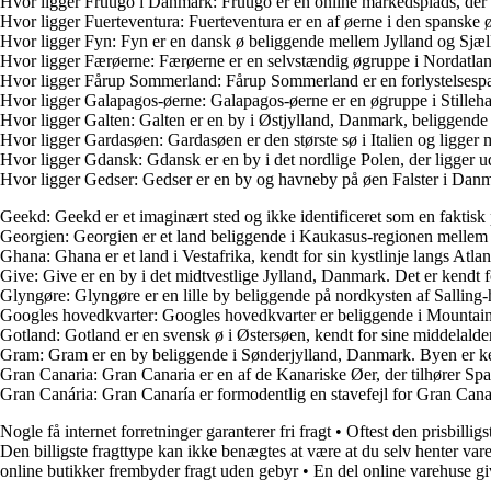
Hvor ligger Fruugo i Danmark: Fruugo er en online markedsplads, der op
Hvor ligger Fuerteventura: Fuerteventura er en af øerne i den spanske 
Hvor ligger Fyn: Fyn er en dansk ø beliggende mellem Jylland og Sjæl
Hvor ligger Færøerne: Færøerne er en selvstændig øgruppe i Nordatla
Hvor ligger Fårup Sommerland: Fårup Sommerland er en forlystelsesp
Hvor ligger Galapagos-øerne: Galapagos-øerne er en øgruppe i Stillehav
Hvor ligger Galten: Galten er en by i Østjylland, Danmark, beliggend
Hvor ligger Gardasøen: Gardasøen er den største sø i Italien og ligger
Hvor ligger Gdansk: Gdansk er en by i det nordlige Polen, der ligger ud
Hvor ligger Gedser: Gedser er en by og havneby på øen Falster i Danma
Geekd: Geekd er et imaginært sted og ikke identificeret som en faktisk 
Georgien: Georgien er et land beliggende i Kaukasus-regionen mellem E
Ghana: Ghana er et land i Vestafrika, kendt for sin kystlinje langs Atla
Give: Give er en by i det midtvestlige Jylland, Danmark. Det er kendt 
Glyngøre: Glyngøre er en lille by beliggende på nordkysten af Sallin
Googles hovedkvarter: Googles hovedkvarter er beliggende i Mountain V
Gotland: Gotland er en svensk ø i Østersøen, kendt for sine middelald
Gram: Gram er en by beliggende i Sønderjylland, Danmark. Byen er ken
Gran Canaria: Gran Canaria er en af de Kanariske Øer, der tilhører Span
Gran Canária: Gran Canaría er formodentlig en stavefejl for Gran Cana
Nogle få internet forretninger garanterer fri fragt
•
Oftest den prisbilligs
Den billigste fragttype kan ikke benægtes at være at du selv henter var
online butikker frembyder fragt uden gebyr
•
En del online varehuse gi