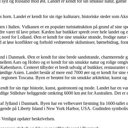
syd og Rusland mod øst. Landet er kendt for sin smukke natur, gamle by
s horn. Landet er kendt for sin rige kulturarv, historiske steder som Ak
ien i Italien. Vulkanen er en populær turistattraktion på grund af sine
re varer til lave priser. Kæden har butikker spredt over hele landet og e
og nord for Lolland. Øen er kendt for sine smukke strande, frodige natu
med at løse konflikter og forhold vedrørende skilsmisser, børnebidrag, f
lland i Danmark. Øen er kendt for sine brede sandstrande, charmerende g
 mellem Aars og Hobro og er kendt for sin smukke natur og rolige omgiv
d, København. Centeret tilbyder et bredt udvalg af butikker, restaurante
ydøstlige Asien. Landet består af mere end 7000 øer og er kendt for sine
tad i regionen Toscana. Byen er berømt for sin smukke arkitektur, kunst
kendt for sin rige historie, kunst, gastronomi og mode. Landet har en var
ydlige Stillehav beliggende omkring 6000 km øst for Australien. Det er 
l af Jylland i Danmark. Byen har en velbevaret fæstning fra 1600-tallet 
liggende på Liberty Island i New York Harbor, USA. Gudinden symbolise
– Venligst opdater beskrivelsen.