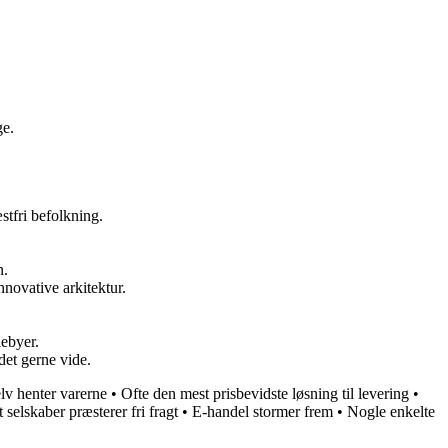
ge.
stfri befolkning.
n.
novative arkitektur.
iebyer.
det gerne vide.
elv henter varerne
•
Ofte den mest prisbevidste løsning til levering
•
 selskaber præsterer fri fragt
•
E-handel stormer frem
•
Nogle enkelte