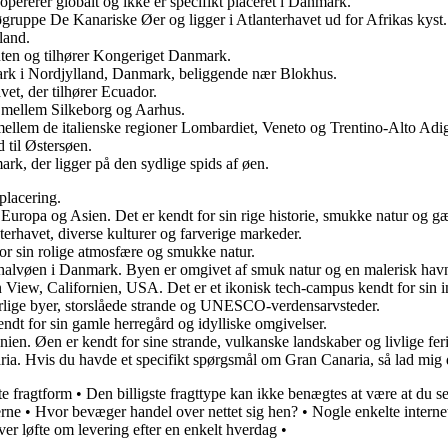
ererer globalt og ikke er specifikt placeret i Danmark.
øgruppe De Kanariske Øer og ligger i Atlanterhavet ud for Afrikas kyst.
land.
nten og tilhører Kongeriget Danmark.
ark i Nordjylland, Danmark, beliggende nær Blokhus.
et, der tilhører Ecuador.
e mellem Silkeborg og Aarhus.
 mellem de italienske regioner Lombardiet, Veneto og Trentino-Alto Adi
 til Østersøen.
rk, der ligger på den sydlige spids af øen.
placering.
uropa og Asien. Det er kendt for sin rige historie, smukke natur og gæ
nterhavet, diverse kulturer og farverige markeder.
for sin rolige atmosfære og smukke natur.
g-halvøen i Danmark. Byen er omgivet af smuk natur og en malerisk hav
iew, Californien, USA. Det er et ikonisk tech-campus kendt for sin in
erlige byer, storslåede strande og UNESCO-verdensarvsteder.
dt for sin gamle herregård og idylliske omgivelser.
ien. Øen er kendt for sine strande, vulkanske landskaber og livlige fer
ria. Hvis du havde et specifikt spørgsmål om Gran Canaria, så lad mig 
te fragtform
•
Den billigste fragttype kan ikke benægtes at være at du s
erne
•
Hvor bevæger handel over nettet sig hen?
•
Nogle enkelte internet
ver løfte om levering efter en enkelt hverdag
•