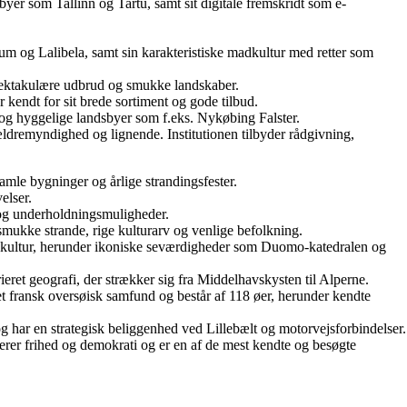
er som Tallinn og Tartu, samt sit digitale fremskridt som e-
sum og Lalibela, samt sin karakteristiske madkultur med retter som
 spektakulære udbrud og smukke landskaber.
r kendt for sit brede sortiment og gode tilbud.
r og hyggelige landsbyer som f.eks. Nykøbing Falster.
orældremyndighed og lignende. Institutionen tilbyder rådgivning,
amle bygninger og årlige strandingsfester.
elser.
r og underholdningsmuligheder.
 smukke strande, rige kulturarv og venlige befolkning.
 og kultur, herunder ikoniske seværdigheder som Duomo-katedralen og
ieret geografi, der strækker sig fra Middelhavskysten til Alperne.
et fransk oversøisk samfund og består af 118 øer, herunder kendte
og har en strategisk beliggenhed ved Lillebælt og motorvejsforbindelser.
rer frihed og demokrati og er en af de mest kendte og besøgte