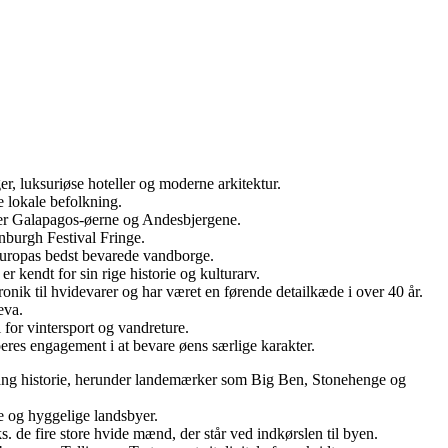
, luksuriøse hoteller og moderne arkitektur.
e lokale befolkning.
nder Galapagos-øerne og Andesbjergene.
inburgh Festival Fringe.
Europas bedst bevarede vandborge.
r kendt for sin rige historie og kulturarv.
nik til hvidevarer og har været en førende detailkæde i over 40 år.
eva.
for vintersport og vandreture.
eres engagement i at bevare øens særlige karakter.
n lang historie, herunder landemærker som Big Ben, Stonehenge og
e og hyggelige landsbyer.
s. de fire store hvide mænd, der står ved indkørslen til byen.