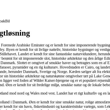
oak
Bil
agtløsning
 Forenede Arabiske Emirater og er kendt for sine imponerende bygninger
y. Byen er kendt for sit livlige natteliv, historiske bygninger og venlig
Stillehavet. Landet er kendt for sine fantastiske naturvidundere, heru
berømt for sit imponerende slot, historiske arkitektur og den årlige Ed
 Danmark. Slottet er omgivet af smukke haver og betragtes som en af 
araoer, pyramider og en rig kulturarv. Hovedstaden er Cairo, og landet e
ande, herunder Danmark, Sverige og Norge. Kæden sælger alt fra elektro
or sin historiske arkitektur og naturskønne omgivelser tæt på Lake Gen
 ligger ved foden af Wilder Kaiser-bjergene og er et populært rejsemål 
d. Øen er kendt for sit fredelige miljø, smukke natur og de lokale bebo
Skotland mod nord og Wales mod vest. Landet har et rigt kulturliv og e
olland i Danmark. Øen er kendt for sine smukke natur, rolige atmosfær
kendt for sin havn, fiskeriindustri og karakteristiske vartegn, som f.ek