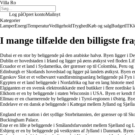
Villa Ro
Log på
Opret konto
Mailnyt
Kategorier
Lamper
Energi
Temperatur
Vedligehold
Tryghed
Køb og salg
Budget
IT
Kl
I mange tilfælde den billigste fr
Dubai er en stor by beliggende på den arabiske halvø. Byen ligger i De
Dublin er hovedstaden i Irland og ligger på øens østkyst ved floden Liffe
Ecuador er et land i Sydamerika, der grænser op til Colombia, Peru og 
Edinburgh er Skotlands hovedstad og ligger på landets østkyst. Byen er 
Egeskov Slot er et velbevaret vandfæstningsanlæg beliggende på Fyn i
Egypten er et land beliggende i Nordafrika og har en lang historie med f
Elgiganten er en svensk elektronikkæde med butikker i flere nordiske l
Elkhorn er en by beliggende i staten Wisconsin i USA. Byen er kendt f
Ellmau er en charmerende by beliggende i Tyrol-regionen i Østrig. Byen
Endelave er en dansk ø beliggende i Kattegat mellem Jylland og Sjællan
England er en nation i det sydlige Storbritannien, der grænser op til 
Buckingham Palace.
Enø er en lille ø beliggende i Smålandsfarvandet mellem Sjælland og L
Esbjerg er en by beliggende på vestkysten af Jylland i Danmark. Byen er 