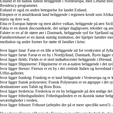
Estland er en baltisk nation beliggende i Nordeuropa, med Letland mod 
Residency-programmet.
Estland er også en anden betegnelse for landet Estland.
Etiopien er et østafrikansk land beliggende i regionen kendt som Afrika
injera og doro wat.
Etna er Europas højeste og mest aktive vulkan, beliggende på øen Sicil
Fakta er en dansk discountkæde, der sælger dagligvarer, tekstiler og and
Falster er en af de større øer i Danmark, beliggende syd for Sjælland 
Familieretshuset er en dansk statslig institution, der hjælper familier 
mediation og andre former for støtte til familier i krise.
hvor ligger fanø: Fanø er en lille ø beliggende ud for vestkysten af Jy
hvor ligger farsø: Farsø er en by i Nordjylland, Danmark. Byen ligger
hvor ligger fields: Fields er et stort indkøbscenter beliggende i Øresta
hvor ligger filippinerne: Filippinerne er en ø-nation beliggende i det s
hvor ligger firenze: Firenze er en by i det centrale Italien og hoveds
Uffizi-galleriet.
hvor ligger frankrig: Frankrig er et land beliggende i Vesteuropa og er 
hvor ligger fransk polynesien: Fransk Polynesien er en øgruppe i det s
destinationer som Tahiti og Bora Bora.
hvor ligger fredericia: Fredericia er en by beliggende på den østlige de
hvor ligger frihedsgudinden: Frihedsgudinden er en ikonisk statue be
seværdigheder i verden.
hvor ligger frihuset: Frihuset (arbejdes der på et mere specifikt navn?) 