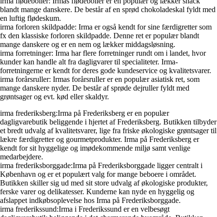
irma flødeboller: Irmas flødeboller er en populær og lækker snack
blandt mange danskere. De består af en sprød chokoladeskal fyldt med
en luftig flødeskum.
irma forloren skildpadde: Irma er også kendt for sine færdigretter som
fx den klassiske forloren skildpadde. Denne ret er populær blandt
mange danskere og er en nem og lækker middagsløsning.
irma forretninger: Irma har flere forretninger rundt om i landet, hvor
kunder kan handle alt fra dagligvarer til specialiteter. Irma-
forretningerne er kendt for deres gode kundeservice og kvalitetsvarer.
irma forårsruller: Irmas forårsruller er en populær asiatisk ret, som
mange danskere nyder. De består af sprøde dejruller fyldt med
grøntsager og evt. kød eller skaldyr.
irma frederiksberg:Irma på Frederiksberg er en populær
dagligvarebutik beliggende i hjertet af Frederiksberg. Butikken tilbyder
et bredt udvalg af kvalitetsvarer, lige fra friske økologiske grøntsager til
lækre færdigretter og gourmetprodukter. Irma på Frederiksberg er
kendt for sit hyggelige og imødekommende miljø samt venlige
medarbejdere.
irma frederiksborggade:Irma på Frederiksborggade ligger centralt i
København og er et populært valg for mange beboere i området.
Butikken skiller sig ud med sit store udvalg af økologiske produkter,
ferske varer og delikatesser. Kunderne kan nyde en hyggelig og
afslappet indkøbsoplevelse hos Irma på Frederiksborggade.
irma frederikssund:Irma i Frederikssund er en velbesøgt