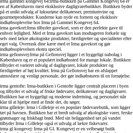
irma gammel kongevej 64:Irma-butikken på Gammel Kongevej 64 er
en af Københavns mest eksklusive dagligvarebutikker. Butikken byder
på et unikt udvalg af luksuriøse delikatesser, premiumvine og
gourmetprodukter. Kunderne kan nyde en fornem og eksklusiv
indkøbsoplevelse hos Irma på Gammel Kongevej 64.
irma gavekort:Irma tilbyder gavekort, som er den perfekte gave til
enhver lejlighed. Med et Irma gavekort kan modtageren forkæle sig
selv med lækre økologiske produkter, færdigretter og specialiteter efter
eget valg. Overrask dine kære med et Irma gavekort og gør
indkøbsoplevelsen ekstra speciel.
irma gefionsvej:Irma på Gefionsvej ligger i et hyggeligt nabolag i
København og er et populært indkøbssted for mange lokale. Butikken
tilbyder et varieret udvalg af dagligvarer, lokale produkter og
færdigretter af høj kvalitet. Irma på Gefionsvej har en afslappet
atmosfære og venligt personale, der gør indkøbsturen til en fornøjelse.
irma gentofte: Irma-butikken i Gentofte ligger centralt placeret i byen
og tilbyder et udvalg af friske fødevarer, delikatesser og dagligvarer.
Butikken har et hyggeligt og moderne indretning, og personalet står
klar til at hjælpe med at finde det, du søger.
irma gilleleje: Irma i Gilleleje er en populær fødevarebutik, som ligger
tæt på havnen. Butikken har et bredt udvalg af økologiske varer, ferske
grøntsager og friskbagt brød. Med sin beliggenhed tæt på vandet
tilbyder Irma i Gilleleje også et udvalg af lækre fiskevarer.
irma gl kongevej: Irma på Gl. Kongevej er en velbesøgt butik