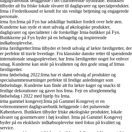
dagligvarebutik beliggende i det charmerende byområde. Butikken
tilbyder alt fra friske lokale råvarer til dagligvarer og specialprodukter.
Irma i Frederikssund er kendt for sin venlige betjening og engagerede
personale.
irma fyn:Irma på Fyn har adskillige butikker fordelt over hele øen.
Kunderne kan nyde et stort udvalg af økologiske produkter,
dagligvarer og specialiteter i de forskellige Irma-butikker på Fyn.
Butikkerne på Fyn byder på en behagelig og inspirerende
indkøbsoplevelse.
irma færdigretter:Irma tilbyder et bredt udvalg af lækre færdigretter, der
er perfekte til travle hverdage. Fra klassiske danske retter til spændende
internationale smagsoplevelser, har Irma færdigretter noget for enhver
smag. Kunderne kan stole på kvaliteten og den gode smag af Irmas
færdigretter.
irma fødselsdag 2022:Irma har et skønt udvalg af produkter og
specialsammensætninger perfekte til festlige anledninger som
fødselsdage. Kunderne kan finde alt fra lækre kager og snacks til
festlige dekorationer og gaver hos Irma. Fejr en uforglemmelig
fødselsdag i 2022 med hjælp fra Irma.
irma gammel kongevej:Irma på Gammel Kongevej er en
velrenommeret dagligvarebutik beliggende i det pulserende
København. Butikken tilbyder friske økologiske produkter, lokale
råvarer og gourmetvarer i høj kvalitet. Irma på Gammel Kongevej
byder på en eksklusiv indkøbsoplevelse med fokus på kvalitet og
service.