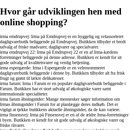
Hvor går udviklingen hen med
online shopping?
irma emdrupvej: Irma på Emdrupvej er en hyggelig og velassorteret
dagligvarebutik beliggende på Emdrupvej. Butikken tilbyder et bredt
udvalg af friske madvarer, dagligvarer og specialvarer.
irma emdrupvej 22: Irma på Emdrupvej 22 er en af Irma-kædens
forretninger beliggende på denne adresse. Butikken er kendt for sit
gode udvalg af kvalitetsvarer og venlig betjening.
irma espergærde: Irma i Espergærde er en velrenommeret
dagligvarebutik beliggende i denne by. Butikken tilbyder alt fra frisk
frugt og grønt til lækre delikatesser.
irma farum: Irma i Farum er en populær dagligvarebutik beliggende i
Farum. Butikken har et stort udvalg af økologiske varer samt
internationale specialiteter.
irma farum åbningstider: Mange mennesker søger information om
Irmas åbningstider i Farum for at planlægge deres indkøb. Det er
vigtigt at tjekke butikkens aktuelle åbningstider, da de kan variere.
irma finsensvej: Irma på Finsensvej er en af de ældre Irma-forretninger
i byen. Butikken er kendt for sit gode udvalg af økologiske varer og
friske råvarer.