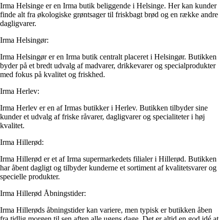
Irma Helsinge er en Irma butik beliggende i Helsinge. Her kan kunder
finde alt fra økologiske grøntsager til friskbagt brød og en række andre
dagligvarer.
Irma Helsingør:
Irma Helsingør er en Irma butik centralt placeret i Helsingør. Butikken
byder på et bredt udvalg af madvarer, drikkevarer og specialprodukter
med fokus på kvalitet og friskhed.
Irma Herlev:
Irma Herlev er en af Irmas butikker i Herlev. Butikken tilbyder sine
kunder et udvalg af friske råvarer, dagligvarer og specialiteter i høj
kvalitet.
Irma Hillerød:
Irma Hillerød er et af Irma supermarkedets filialer i Hillerød. Butikken
har åbent dagligt og tilbyder kunderne et sortiment af kvalitetsvarer og
specielle produkter.
Irma Hillerød Åbningstider:
Irma Hillerøds åbningstider kan variere, men typisk er butikken åben
fra tidlig morgen til sen aften alle ugens dage. Det er altid en god idé at