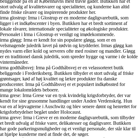
beliggende på en af Københavns mest travle gader. Butikken har et
stort udvalg af kvalitetsvarer og specialiteter, og kunderne kan altid
finde friske råvarer og inspirerende produkter her.
irma glostrup: Irma i Glostrup er en moderne dagligvarebutik, som
ligger i et indkøbscenter i byen. Butikken har et bredt sortiment af
lokale råvarer, internationale specialiteter og økologiske produkter.
Personalet i Irma i Glostrup er venligt og imødekommende.
irma gløgg: Irma er kendt for sin populære gløgg, som er en
velsmagende juledrik lavet på rødvin og krydderier. Irmas gløgg kan
nydes varm eller kold og serveres ofte med rosiner og mandler. Gløgg
er en traditionel dansk juledrik, som spreder hygge og varme i de kolde
vintermåneder.
irma godthåbsvej: Irma på Godthåbsvej er en velassorteret butik
beliggende i Frederiksberg. Butikken tilbyder et stort udvalg af friske
grøntsager, kød af høj kvalitet og lækre produkter fra danske
producenter. Irma på Godthåbsvej er et populært indkøbssted for
mange lokalområdets beboere.
irma grese: Irma Grese var en tysk kvindelig krigsforbryder, der var
kendt for sine grusomme handlinger under Anden Verdenskrig. Hun
var en af lejrvagterne i Auschwitz og blev senere dømt og henrettet for
krigsforbrydelser begået under Holocaust.
irma greve: Irma i Greve er en moderne dagligvarebutik, som tilbyder
et bredt udvalg af friske varer, delikatesser og dagligvarer. Butikken
har gode parkeringsmuligheder og et venligt personale, der står klar til
at hjælpe kunderne med at finde det, de søger.