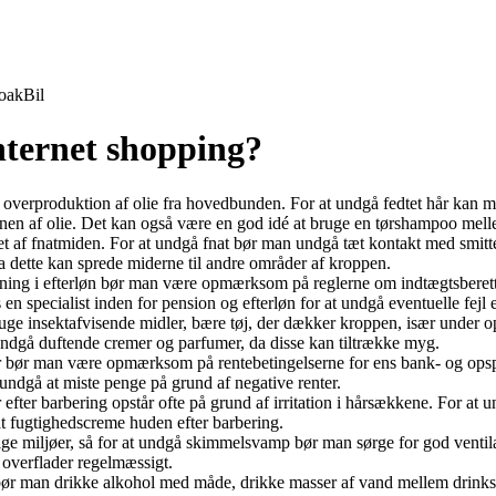
oak
Bil
nternet shopping?
 overproduktion af olie fra hovedbunden. For at undgå fedtet hår kan 
onen af olie. Det kan også være en god idé at bruge en tørshampoo mel
t af fnatmiden. For at undgå fnat bør man undgå tæt kontakt med smitt
a dette kan sprede miderne til andre områder af kroppen.
g i efterløn bør man være opmærksom på reglerne om indtægtsberettiged
specialist inden for pension og efterløn for at undgå eventuelle fejl el
 insektafvisende midler, bære tøj, der dækker kroppen, især under o
 undgå duftende cremer og parfumer, da disse kan tiltrække myg.
 bør man være opmærksom på rentebetingelserne for ens bank- og opspa
t undgå at miste penge på grund af negative renter.
er barbering opstår ofte på grund af irritation i hårsækkene. For at u
t fugtighedscreme huden efter barbering.
miljøer, så for at undgå skimmelsvamp bør man sørge for god ventilat
e overflader regelmæssigt.
 drikke alkohol med måde, drikke masser af vand mellem drinks, und