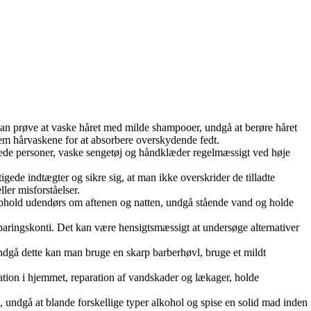
man prøve at vaske håret med milde shampooer, undgå at berøre håret
lem hårvaskene for at absorbere overskydende fedt.
ede personer, vaske sengetøj og håndklæder regelmæssigt ved høje
e indtægter og sikre sig, at man ikke overskrider de tilladte
ler misforståelser.
phold udendørs om aftenen og natten, undgå stående vand og holde
ringskonti. Det kan være hensigtsmæssigt at undersøge alternativer
ndgå dette kan man bruge en skarp barberhøvl, bruge et mildt
ion i hjemmet, reparation af vandskader og lækager, holde
gå at blande forskellige typer alkohol og spise en solid mad inden