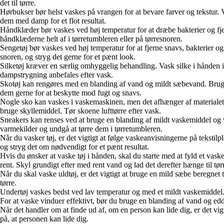
det til tørre.
Hørbukser bør helst vaskes på vrangen for at bevare farver og tekstur.
dem med damp for et flot resultat.
Håndklæder bør vaskes ved høj temperatur for at dræbe bakterier og f
håndklæderne helt af i tørretumbleren eller på tørresnoren.
Sengetøj bør vaskes ved høj temperatur for at fjerne snavs, bakterier og
snoren, og stryg det gerne for et pænt look.
Silketøj kræver en særlig omhyggelig behandling. Vask silke i hånden i k
dampstrygning anbefales efter vask.
Skotøj kan rengøres med en blanding af vand og mildt sæbevand. Brug en
dem gerne for at beskytte mod fugt og snavs.
Nogle sko kan vaskes i vaskemaskinen, men det afhænger af materialet
bruge skyllemiddel. Tør skoene lufttørre efter vask.
Sneakers kan renses ved at bruge en blanding af mildt vaskemiddel og v
varmekilder og undgå at tørre dem i tørretumbleren.
Når du vasker tøj, er det vigtigt at følge vaskeanvisningerne på tekstilp
og stryg det om nødvendigt for et pænt resultat.
Hvis du ønsker at vaske tøj i hånden, skal du starte med at fyld et vaske
rent. Skyl grundigt efter med rent vand og lad det derefter hænge til tør
Når du skal vaske uldtøj, er det vigtigt at bruge en mild sæbe beregnet t
tørre.
Undertøj vaskes bedst ved lav temperatur og med et mildt vaskemiddel. Un
For at vaske vinduer effektivt, bør du bruge en blanding af vand og eddik
Når det handler om at finde ud af, om en person kan lide dig, er det
på, at personen kan lide dig.