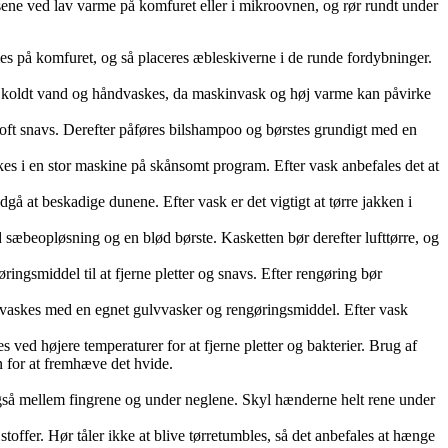
sene ved lav varme på komfuret eller i mikroovnen, og rør rundt under
 på komfuret, og så placeres æbleskiverne i de runde fordybninger.
s i koldt vand og håndvaskes, da maskinvask og høj varme kan påvirke
groft snavs. Derefter påføres bilshampoo og børstes grundigt med en
es i en stor maskine på skånsomt program. Efter vask anbefales det at
 at beskadige dunene. Efter vask er det vigtigt at tørre jakken i
 sæbeopløsning og en blød børste. Kasketten bør derefter lufttørre, og
ingsmiddel til at fjerne pletter og snavs. Efter rengøring bør
t vaskes med en egnet gulvvasker og rengøringsmiddel. Efter vask
es ved højere temperaturer for at fjerne pletter og bakterier. Brug af
n for at fremhæve det hvide.
gså mellem fingrene og under neglene. Skyl hænderne helt rene under
toffer. Hør tåler ikke at blive tørretumbles, så det anbefales at hænge