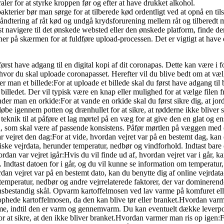
er for at styrke kroppen før og efter at have drukket alkohol.
ier bør man sørge for at tilberede kød ordentligt ved at opnå en tils
 håndtering af råt kød og undgå krydsforurening mellem råt og tilberedt 
 navigere til det ønskede websted eller den ønskede platform, finde den
ner på skærmen for at fuldføre upload-processen. Det er vigtigt at have 
t have adgang til en digital kopi af dit coronapas. Dette kan være i fo
 hvor du skal uploade coronapasset. Herefter vil du blive bedt om at v
r man et billede:For at uploade et billede skal du først have adgang til
illedet. Der vil typisk være en knap eller mulighed for at vælge filen f
r man en orkide:For at vande en orkide skal du først sikre dig, at jord
øbe igennem potten og drænhullet for at sikre, at rødderne ikke bliver 
ik til at påføre et lag mørtel på en væg for at give den en glat og ensa
rtlen, som skal være af passende konsistens. Påfør mørtlen på væggen 
r vejret den dag:For at vide, hvordan vejret var på en bestemt dag, kan 
iske vejrdata, herunder temperatur, nedbør og vindforhold. Indtast bare d
n var vejret igår:Hvis du vil finde ud af, hvordan vejret var i går, ka
ta. Indtast datoen for i går, og du vil kunne se information om temperat
n vejret var på en bestemt dato, kan du benytte dig af online vejrdata-b
om temperatur, nedbør og andre vejrrelaterede faktorer, der var domine
sbestandig skål. Opvarm kartoffelmosen ved lav varme på komfuret eller
ophede kartoffelmosen, da den kan blive tør eller branket.Hvordan varm
e, indtil den er varm og gennemvarm. Du kan eventuelt dække leverposte
t sikre, at den ikke bliver branket.Hvordan varmer man ris op igen:For