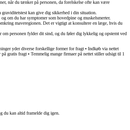
ner, når du tænker på personen, da forelskelse ofte kan være
viditetstest kan give dig sikkerhed i din situation.
ser, og om du har symptomer som hovedpine og muskelsmerter.
kring maveregionen. Det er vigtigt at konsultere en læge, hvis du
r om personen fylder dit sind, og du føler dig lykkelig og opstemt ved
ninger yder diverse forskellige former for fragt
•
Indkøb via nettet
på gratis fragt
•
Temmelig mange firmaer på nettet stiller udsigt til 1
og du kan altid framelde dig igen.