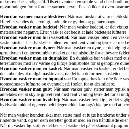
mikroovnsbestandig skål. Tilsæt eventuelt en smule vand eller bouillon
opvarmningen for at fordele varmen jævnt. Pas på ikke at overopvarme ri
Hvordan varmer man æbleskiver:
Når man ønsker at varme æbleskiv
Herefter vendes de jævnligt, indtil de er gyldne og gennembagte.
Hvordan vasker man badetøj:
Når man vasker badetøj, er det vigtigt
materialerne negativt. Efter vask er det bedst at lade badetøjet lufttørre.
Hvordan vasker man bil i vaskehal:
Når man vasker bilen i en vaskeh
vaskebørste. Til sidst skylles bilen ren med rent vand og tørres af med 
Hvordan vasker man dyner:
Når man vasker en dyne, er det vigtigt 
tørre dynen i en tørretumbler med et par tennisbolde for at bevare fyld
Hvordan vasker man en dunjakke:
En dunjakke bør vaskes med et sp
tørretumbler med lav varme og tilføje tennisbolde for at genoplive dun
Hvordan vasker man en kasket:
Når man vasker en kasket, er det bed
det anbefales at undgå maskinvask, da det kan deformere kasketten.
Hvordan vasker man en topmadras:
En topmadras kan ofte ikke vaske
topmadrassen lufttørre og eventuelt stå i solen for at desinficere.
Hvordan vasker man gulv:
Når man vasker gulv, starter man typisk m
anbefales det at skylle gulvet rent med rent vand og tørre det for at undg
Hvordan vasker man hvidt tøj:
Når man vasker hvidt tøj, er det vigtig
hvidvaskemiddel og eventuelt blegemiddel kan også hjælpe med at bevare t
Når man vasker hænder, skal man starte med at fugte hænderne under 
rindende vand, og tør dem derefter godt af med en ren håndklæde eller 
Når du vasker hørstof, er det bedst at vaske det på et skånsomt program 