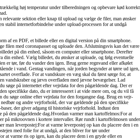
trækkelig høj temperatur under tilberedningen og opbevare kød korrekt
mad.
 relevante sektion eller knap til upload og vælge de filer, man ønsker
en stabil internetforbindelse under upload-processen for at undgå
rm af en PDF, et billede eller en digital version på din smartphone.
ælge filen med coronapasset og uploade den. Afslutningsvis kan det være
 billedet på din enhed, såsom en computer eller smartphone. Derefter
ra din enhed. Vælg billedet, du ønsker at uploade, og følg eventuelle
en er tør, før du vander den igen. Brug gerne regnvand eller afkølet
stående i vand. Gentag vandingen, når jorden begynder at tørre ud igen,
rtet overflade. For at vandskure en væg skal du først sørge for, at
med en vandskraber og jævn overfladen med jævne bevægelser. Lad
du søge på internettet efter vejrdata for den pågældende dag. Der er
en specifikke dato, du er interesseret i at vide mere om, og du vil få
n du søge online efter vejrdata for den forgangne dag. Brug en vejr-
ur, nedbør og andre vejrforhold, der var gældende på den specifikke
aser, der giver adgang til historiske vejrforhold. Indtast den
rende på den pågældende dag.Hvordan varmer man kartoffelmos:For at
 på mikroovnen i kortere intervaller. Rør rundt i kartoffelmosen under
er man leverpostej:For at varme leverpostej op kan du placere den i en
jen med folie for at undgå, at den bliver for tør under
 at varme ris op igen, kan du placere dem i en gryde eller en