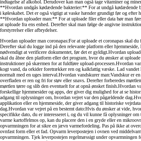
indtagelse af alkohol. Derudover kan man også tage vitaminer og mineral
**Hvordan undgås kødædende bakterier:** For at undgå kødædende bakter
i køleskabet. Det er også vigtigt at vaske hænder grundigt før og efter
**Hvordan uploader man:** For at uploade filer eller data bør man først
at uploade fra ens enhed. Derefter skal man følge de angivne instruktio
forstyrrelser eller afbrydelser.
Hvordan uploader man coronapas:For at uploade et coronapas skal du førs
Derefter skal du logge ind på den relevante platform eller hjemmeside,
nødvendigt at verificere dokumentet, før det er gyldigt.Hvordan uploade
skal du åbne den platform eller det program, hvor du ønsker at uploade b
instruktioner på skærmen for at fuldføre upload-processen.Hvordan vande
kogt vand, da orkider foretrækker ren og kalkfattig væske. Lad vandet l
normalt med en uges interval.Hvordan vandskurer man:Vandskur er en tekn
overfladen er ren og fri for støv eller snavs. Derefter forberedes mø
mørtlen tørre og slib den eventuelt for at opnå ønsket finish.Hvordan va
forskellige hjemmesider og apps, der giver dig mulighed for at se histor
adgang til oplysninger om, hvordan vejret var den pågældende dag.Hvorda
applikation eller en hjemmeside, der giver adgang til historiske vejrda
dag.Hvordan var vejret på en bestemt dato:Hvis du ønsker at vide, hvorda
specifikke dato, du er interesseret i, og du vil kunne få oplysninger 
varme kartoffelmos op, kan du placere den i en gryde eller en mikroovn
opvarmningen for at sikre en jævn varmefordeling. Pas på ikke at over
ovnfast form eller et fad. Opvarm leverpostejen i ovnen ved middelvarm
opvarmningen. Tjek leverpostejen regelmæssigt under opvarmningen for a