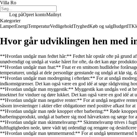
Villa Ro
Log på
Opret konto
Mailnyt
Kategorier
Lamper
Energi
Temperatur
Vedligehold
Tryghed
Køb og salg
Budget
IT
Kl
Hvor går udviklingen hen med i
**Hvordan undgår man fedtet hår:** Fedtet hår opstår ofte på grund af
unødvendigt og undgå at vaske håret for ofte, da det kan øge produkti
**Hvordan undgår man fnat:** Fnat er en smitsom hudlidelse forårsage
temperaturer, undgå at dele personlige genstande og undgå at klø sig, d
**Hvordan undgår man modregning i efterløn:** For at undgå modregnin
indkomstgrænser. Det kan også være en god idé at søge rådgivning hos en 
**Hvordan undgår man myggestik:** Myggestik kan undgås ved at bruge
insektnet for vinduer og døre lukket. Det kan også være en god idé at
**Hvordan undgår man negative renter:** For at undgå negative renter
såsom investeringer i aktier eller obligationer med positive afkast for a
**Hvordan undgår man røde knopper efter barbering:** Røde knopper eft
barberingsprodukt, undgå at barbere sig mod hårvæksten og sørge for a
**Hvordan undgår man skimmelsvamp:** Skimmelsvamp trives i fugtige 
luftfugtigheden nede, tørre vådt tøj ordentligt og rengøre og desinficer
**Hvordan undgår man tømmermænd:** For at undgå tømmermænd bør man