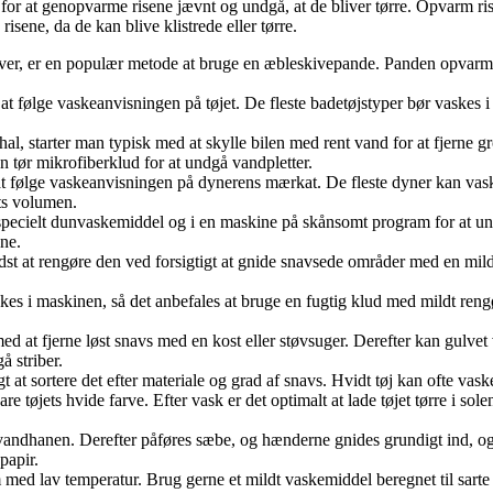
 for at genopvarme risene jævnt og undgå, at de bliver tørre. Opvarm ri
sene, da de kan blive klistrede eller tørre.
er, er en populær metode at bruge en æbleskivepande. Panden opvarmes
 at følge vaskeanvisningen på tøjet. De fleste badetøjstyper bør vaske
al, starter man typisk med at skylle bilen med rent vand for at fjerne 
en tør mikrofiberklud for at undgå vandpletter.
at følge vaskeanvisningen på dynerens mærkat. De fleste dyner kan vask
ets volumen.
ecielt dunvaskemiddel og i en maskine på skånsomt program for at undgå
ene.
st at rengøre den ved forsigtigt at gnide snavsede områder med en mild
s i maskinen, så det anbefales at bruge en fugtig klud med mildt rengør
ed at fjerne løst snavs med en kost eller støvsuger. Derefter kan gulve
å striber.
t at sortere det efter materiale og grad af snavs. Hvidt tøj kan ofte vask
øjets hvide farve. Efter vask er det optimalt at lade tøjet tørre i sole
vandhanen. Derefter påføres sæbe, og hænderne gnides grundigt ind, o
papir.
med lav temperatur. Brug gerne et mildt vaskemiddel beregnet til sarte s