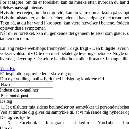
For at afgøre, om du er forelsket, kan du mærke efter, hvordan du har 
følelsesmæssigt intense.
Hvis du overvejer, om du er gravid, kan du være opmærksom på symptome
Hvis du mistænker, at du har feber, uden at have adgang til et termom
Tegn på, at du har vand i kroppen, kan være hævelser i benene, fødder
oplever disse symptomer.
Når du er forelsket, kan du genkende det gennem følelser som glæde, sp
tanken om dem.
En lang række webshops frembyder 1 dags fragt
•
Den billigste leveri
vokser voldsomt
•
Ofte den mest betalelige leveringsmetode
•
Nogle on
hverdags levering
•
De ældre handler hos online firmaer
•
I mange tilfæ
Villa Ro
Få inspiration og nyheder – skriv dig op
Din nye yndlingsmail – fyldt med indsigt og konkrete råd.
Indtast din e-mail her
Deltag
Jeg tilslutter mig sidens betingelser og samtykker til persondatabeha
Ved at tilmelde dig giver du samtykke til, at vi må sende dig nyheder og
Del og vis hjerte
X
Facebook
Instagram
LinkedIn
YouTube
Pin
Om os