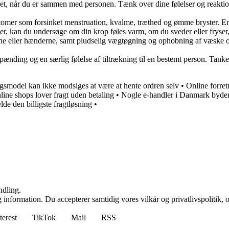
det, når du er sammen med personen. Tænk over dine følelser og reaktio
r som forsinket menstruation, kvalme, træthed og ømme bryster. En gra
eter, kan du undersøge om din krop føles varm, om du sveder eller fry
ne eller hænderne, samt pludselig vægtøgning og ophobning af væske om
ænding og en særlig følelse af tiltrækning til en bestemt person. Tanke
ngsmodel kan ikke modsiges at være at hente ordren selv
•
Online forret
line shops lover fragt uden betaling
•
Nogle e-handler i Danmark byder 
lde den billigste fragtløsning
•
ndling.
 information. Du accepterer samtidig vores vilkår og privatlivspolitik, 
terest
TikTok
Mail
RSS