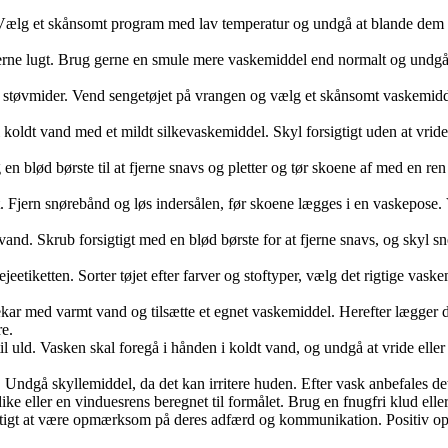
 Vælg et skånsomt program med lav temperatur og undgå at blande dem me
jerne lugt. Brug gerne en smule mere vaskemiddel end normalt og undg
 støvmider. Vend sengetøjet på vrangen og vælg et skånsomt vaskemiddel e
oldt vand med et mildt silkevaskemiddel. Skyl forsigtigt uden at vride st
 blød børste til at fjerne snavs og pletter og tør skoene af med en re
. Fjern snørebånd og løs indersålen, før skoene lægges i en vaskepos
and. Skrub forsigtigt med en blød børste for at fjerne snavs, og skyl s
lejeetiketten. Sorter tøjet efter farver og stoftyper, vælg det rigtige va
kar med varmt vand og tilsætte et egnet vaskemiddel. Herefter lægger du t
re.
il uld. Vasken skal foregå i hånden i koldt vand, og undgå at vride eller 
dgå skyllemiddel, da det kan irritere huden. Efter vask anbefales det at
e eller en vinduesrens beregnet til formålet. Brug en fnugfri klud eller 
 vigtigt at være opmærksom på deres adfærd og kommunikation. Positiv