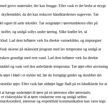
d grove materialer, der kan fnugge. Efter vask er det bedst at stryge
å skyllemiddel, da det kan reducere håndklædernes sugeevne. Tør
gnet til sarte tekstiler. Tør sengetøjet i tørretumbleren eller på
offet, og undgå sollys under tørring. Silke krøller let, så
n klud. Lad dem lufttørre væk fra direkte varmekilder, og imprægner
e. Vask skoene på skånsomt program med lav temperatur og undgå at
neakers grundigt med rent vand. Lad dem lufttørre væk fra direkte
skemiddel og vask ved den anbefalede temperatur. Tør tøjet efter anvisning
øjet i blød i et stykke tid, før du forsigtigt gnider og skrubber det
strække tøjet. Efter vask bør uldtøjet ligge fladt på en håndklæde for at
 hænge undertøjet til tørre på en tørresnor eller tørrestativ.
et viskestykke til at tørre vinduerne rent og undgå striber.
 opmærksomhed, interesse og respektfuld kommunikation kan være tegn