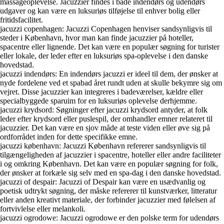
massageoplevelse. Jacuzzier findes i både indendørs og udendørs
udgaver og kan være en luksuriøs tilføjelse til enhver bolig eller
fritidsfacilitet.
jacuzzi copenhagen: Jacuzzi Copenhagen henviser sandsynligvis til
steder i København, hvor man kan finde jacuzzier på hoteller,
spacentre eller lignende. Det kan være en populær søgning for turister
eller lokale, der leder efter en luksuriøs spa-oplevelse i den danske
hovedstad.
jacuzzi indendørs: En indendørs jacuzzi er ideel til dem, der ønsker at
nyde fordelene ved et spabad året rundt uden at skulle bekymre sig om
vejret. Disse jacuzzier kan integreres i badeværelser, kældre eller
specialbyggede sparuim for en luksuriøs oplevelse derhjemme.
jacuzzi krydsord: Søgninger efter jacuzzi krydsord antyder, at folk
leder efter krydsord eller puslespil, der omhandler emner relateret til
jacuzzier. Det kan være en sjov måde at teste viden eller øve sig på
ordforrådet inden for dette specifikke emne.
jacuzzi københavn: Jacuzzi København refererer sandsynligvis til
tilgængeligheden af jacuzzier i spacentre, hoteller eller andre faciliteter
i og omkring København. Det kan være en populær søgning for folk,
der ønsker at forkæle sig selv med en spa-dag i den danske hovedstad.
jacuzzi of despair: Jacuzzi of Despair kan være en usædvanlig og
poetisk udtrykt søgning, der måske refererer til kunstværker, litteratur
eller anden kreativt materiale, der forbinder jacuzzier med følelsen af
fortvivlelse eller melankoli.
jacuzzi ogrodowe: Jacuzzi ogrodowe er den polske term for udendørs