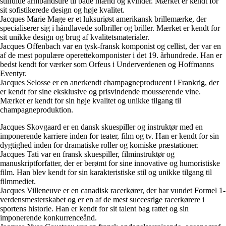
stilfulde armbåndsure til både mænd og kvinder. Mærket er kendt for
sit sofistikerede design og høje kvalitet.
Jacques Marie Mage er et luksuriøst amerikansk brillemærke, der
specialiserer sig i håndlavede solbriller og briller. Mærket er kendt for
sit unikke design og brug af kvalitetsmaterialer.
Jacques Offenbach var en tysk-fransk komponist og cellist, der var en
af de mest populære operettekomponister i det 19. århundrede. Han er
bedst kendt for værker som Orfeus i Underverdenen og Hoffmanns
Eventyr.
Jacques Selosse er en anerkendt champagneproducent i Frankrig, der
er kendt for sine eksklusive og prisvindende mousserende vine.
Mærket er kendt for sin høje kvalitet og unikke tilgang til
champagneproduktion.
Jacques Skovgaard er en dansk skuespiller og instruktør med en
imponerende karriere inden for teater, film og tv. Han er kendt for sin
dygtighed inden for dramatiske roller og komiske præstationer.
Jacques Tati var en fransk skuespiller, filminstruktør og
manuskriptforfatter, der er berømt for sine innovative og humoristiske
film. Han blev kendt for sin karakteristiske stil og unikke tilgang til
filmmediet.
Jacques Villeneuve er en canadisk racerkører, der har vundet Formel 1-
verdensmesterskabet og er en af de mest succesrige racerkørere i
sportens historie. Han er kendt for sit talent bag rattet og sin
imponerende konkurrenceånd.