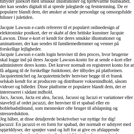
tilbyder julekort med smukke illustrationer og hjertevarme budskaber,
der kan sendes digitalt til at sprede juleglæde og feststemning. De er
populære blandt dem, der ønsker at sende personlige og omsorgsfulde
hilsner i juletiden.
Jacquie Lawson e-cards refererer til et populært onlinedesign af
elektroniske postkort, der er skabt af den britiske kunstner Jacquie
Lawson. Disse e-kort er kendt for deres smukke illustrationer og
animationer, der kan sendes til familiemedlemmer og venner på
forskellige lejligheder.
Jacquie Lawson e-cards login henviser til den proces, hvor brugerne
skal logge ind på deres Jacquie Lawson-konto for at sende e-kort eller
administrere deres konto. Det kræver normalt en registreret konto for at
få adgang til de forskellige funktioner, der tilbydes på platformen.
Jacquieetmichel og Jacquieetmicheltv henviser begge til et fransk
selskab kendt for at producere og distribuere voksenindhold, såsom
videoer og billeder. Disse platforme er populære blandt dem, der er
interesseret i sådant indhold.
Jacs, Jacson, Jacta est alea, Jacusi, Jacussi og Jacuzi er variationer eller
stavefejl af ordet jacuzzi, der henviser til et spabad eller en
boblebadstilstand, som mennesker ofte bruger til afslapning og
stressreduktion.
Jeg håber, at disse detaljerede beskrivelser var nyttige for dig!
jacuzzi: En jacuzzi er en form for spabad, der normalt er udstyret med
spjælddyser, der sprøjter vand og luft for at give en afslappende