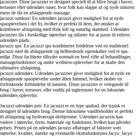
jacuzzier. Disse jacuzzier er designet specielt til at blive brugt i haver,
terrasser eller udendørs oaser, hvor folk kan slappe af og nyde naturen
mens de får en afslappende massage.
jacuzzi outdoor: En udendørs jacuzzi giver mulighed for at nyde
spaoplevelsen i det fri, hvilket er perfekt til dem, der ønsker at
kombinere afslapning med frisk luft og naturlig skønhed. Udendørs
jacuzzier fås i forskellige størrelser og stilarter for at passe til enhver
udendørs plads.
jacuzzi spa: En jacuzzi spa kombinerer fordelene ved en traditionel
jacuzzi med de afslappende og helbredende egenskaber ved et spa-
miljø. Disse faciliteter tilbyder normalt en bred vifte af behandlinger,
massagefunktioner og andre wellness-oplevelser for at skabe den
ultimative afslapning.
jacuzzi udendørs: Udendørs jacuzzier giver mulighed for at nyde en
afslappende spaoplevelse under åben himmel, hvilket skaber en
forfriskende forbindelse til naturen. Disse jacuzzier er velegnede til
brug i haver, terrasser, eller endda på tagterrasser for en luksuriøs
udendørs oplevelse.
Jacuzzi udendørs pris: En jacuzzi er en type spabad, der typisk er
designet til udendørs brug. Denne luksuriøse vandbeholder er perfekt
til afslapning og hydroterapi derhjemme. Udendørs jacuzzis kan
variere i størrelse, form, materiale og funktioner, hvilket kan påvirke
prisen. Prisen på en udendørs jacuzzi afhænger af faktorer som
størrelse, kvalitet, mærke og eventuelle ekstrafunktioner.Jacyz: Jacyz