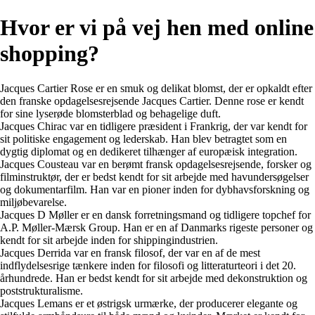
Hvor er vi på vej hen med online
shopping?
Jacques Cartier Rose er en smuk og delikat blomst, der er opkaldt efter
den franske opdagelsesrejsende Jacques Cartier. Denne rose er kendt
for sine lyserøde blomsterblad og behagelige duft.
Jacques Chirac var en tidligere præsident i Frankrig, der var kendt for
sit politiske engagement og lederskab. Han blev betragtet som en
dygtig diplomat og en dedikeret tilhænger af europæisk integration.
Jacques Cousteau var en berømt fransk opdagelsesrejsende, forsker og
filminstruktør, der er bedst kendt for sit arbejde med havundersøgelser
og dokumentarfilm. Han var en pioner inden for dybhavsforskning og
miljøbevarelse.
Jacques D Møller er en dansk forretningsmand og tidligere topchef for
A.P. Møller-Mærsk Group. Han er en af Danmarks rigeste personer og
kendt for sit arbejde inden for shippingindustrien.
Jacques Derrida var en fransk filosof, der var en af de mest
indflydelsesrige tænkere inden for filosofi og litteraturteori i det 20.
århundrede. Han er bedst kendt for sit arbejde med dekonstruktion og
poststrukturalisme.
Jacques Lemans er et østrigsk urmærke, der producerer elegante og