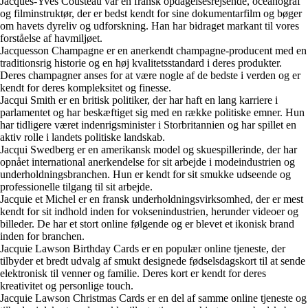
Jacques-Yves Cousteau var en fransk opdagelsesrejsende, oceanograf
og filminstruktør, der er bedst kendt for sine dokumentarfilm og bøger
om havets dyreliv og udforskning. Han har bidraget markant til vores
forståelse af havmiljøet.
Jacquesson Champagne er en anerkendt champagne-producent med en
traditionsrig historie og en høj kvalitetsstandard i deres produkter.
Deres champagner anses for at være nogle af de bedste i verden og er
kendt for deres kompleksitet og finesse.
Jacqui Smith er en britisk politiker, der har haft en lang karriere i
parlamentet og har beskæftiget sig med en række politiske emner. Hun
har tidligere været indenrigsminister i Storbritannien og har spillet en
aktiv rolle i landets politiske landskab.
Jacqui Swedberg er en amerikansk model og skuespillerinde, der har
opnået international anerkendelse for sit arbejde i modeindustrien og
underholdningsbranchen. Hun er kendt for sit smukke udseende og
professionelle tilgang til sit arbejde.
Jacquie et Michel er en fransk underholdningsvirksomhed, der er mest
kendt for sit indhold inden for voksenindustrien, herunder videoer og
billeder. De har et stort online følgende og er blevet et ikonisk brand
inden for branchen.
Jacquie Lawson Birthday Cards er en populær online tjeneste, der
tilbyder et bredt udvalg af smukt designede fødselsdagskort til at sende
elektronisk til venner og familie. Deres kort er kendt for deres
kreativitet og personlige touch.
Jacquie Lawson Christmas Cards er en del af samme online tjeneste og