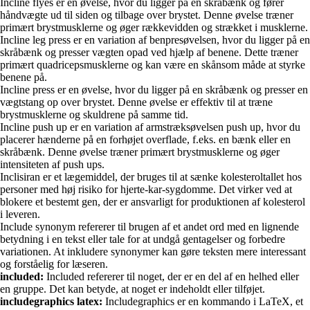
Incline flyes er en øvelse, hvor du ligger på en skråbænk og fører
håndvægte ud til siden og tilbage over brystet. Denne øvelse træner
primært brystmusklerne og øger rækkevidden og strækket i musklerne.
Incline leg press er en variation af benpresøvelsen, hvor du ligger på en
skråbænk og presser vægten opad ved hjælp af benene. Dette træner
primært quadricepsmusklerne og kan være en skånsom måde at styrke
benene på.
Incline press er en øvelse, hvor du ligger på en skråbænk og presser en
vægtstang op over brystet. Denne øvelse er effektiv til at træne
brystmusklerne og skuldrene på samme tid.
Incline push up er en variation af armstræksøvelsen push up, hvor du
placerer hænderne på en forhøjet overflade, f.eks. en bænk eller en
skråbænk. Denne øvelse træner primært brystmusklerne og øger
intensiteten af push ups.
Inclisiran er et lægemiddel, der bruges til at sænke kolesteroltallet hos
personer med høj risiko for hjerte-kar-sygdomme. Det virker ved at
blokere et bestemt gen, der er ansvarligt for produktionen af kolesterol
i leveren.
Include synonym refererer til brugen af et andet ord med en lignende
betydning i en tekst eller tale for at undgå gentagelser og forbedre
variationen. At inkludere synonymer kan gøre teksten mere interessant
og forståelig for læseren.
included:
Included refererer til noget, der er en del af en helhed eller
en gruppe. Det kan betyde, at noget er indeholdt eller tilføjet.
includegraphics latex:
Includegraphics er en kommando i LaTeX, et