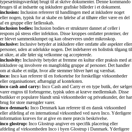
typesætningsværktøj brugt til at skrive dokumenter. Denne kommando
bruges til at indsætte og inkludere grafiske billeder i et dokument.
inclusion:
Inclusion refererer til handlingen med at inkludere noget
eller nogen, typisk for at skabe en følelse af at tilhøre eller være en del
af en gruppe eller fællesskab.
inclusion bodies:
Inclusion bodies er strukturer dannet af celler i
respons på stress eller infektion. Disse kroppes omfatter proteiner, der
er blevet sammenklumpet og kan observeres under mikroskop.
inclusive:
Inclusive betyder at inkludere eller omfatte alle aspekter eller
personer, uden at udelukke nogen. Det indebærer en holistisk tilgang til
at sikre, at alle føler sig velkomne og accepterede.
inclusivity:
Inclusivity betyder at fremme en kultur eller praksis med at
inkludere og involvere en mangfoldig gruppe af personer. Det handler
om at skabe et miljø, hvor alle stemmer bliver hørt og værdsat.
inco:
Inco kan referere til en forkortelse for forskellige virksomheder
eller organisationer, afhængigt af konteksten.
inco cash and carry:
Inco Cash and Carry er en type butik, der sælger
varer engros til forbrugerne, typisk uden at kræve medlemskab. Disse
butikker er populære blandt små virksomheder og privatkunder, der har
brug for store mængder varer.
inco denmark:
Inco Denmark kan referere til en dansk virksomhed
eller afdeling af en international virksomhed ved navn Inco. Yderligere
information kræves for at give en mere præcis beskrivelse.
inco glostrup:
Inco Glostrup angiver en specifik placering eller
afdeling af virksomheden Inco i byen Glostrup i Danmark. Yderligere