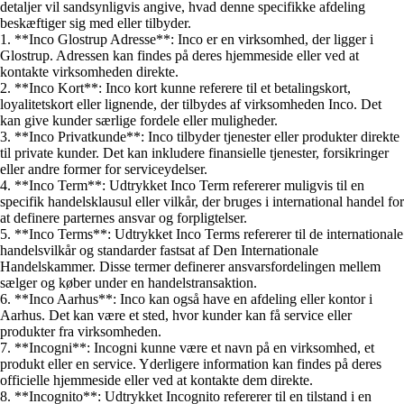
detaljer vil sandsynligvis angive, hvad denne specifikke afdeling
beskæftiger sig med eller tilbyder.
1. **Inco Glostrup Adresse**: Inco er en virksomhed, der ligger i
Glostrup. Adressen kan findes på deres hjemmeside eller ved at
kontakte virksomheden direkte.
2. **Inco Kort**: Inco kort kunne referere til et betalingskort,
loyalitetskort eller lignende, der tilbydes af virksomheden Inco. Det
kan give kunder særlige fordele eller muligheder.
3. **Inco Privatkunde**: Inco tilbyder tjenester eller produkter direkte
til private kunder. Det kan inkludere finansielle tjenester, forsikringer
eller andre former for serviceydelser.
4. **Inco Term**: Udtrykket Inco Term refererer muligvis til en
specifik handelsklausul eller vilkår, der bruges i international handel for
at definere parternes ansvar og forpligtelser.
5. **Inco Terms**: Udtrykket Inco Terms refererer til de internationale
handelsvilkår og standarder fastsat af Den Internationale
Handelskammer. Disse termer definerer ansvarsfordelingen mellem
sælger og køber under en handelstransaktion.
6. **Inco Aarhus**: Inco kan også have en afdeling eller kontor i
Aarhus. Det kan være et sted, hvor kunder kan få service eller
produkter fra virksomheden.
7. **Incogni**: Incogni kunne være et navn på en virksomhed, et
produkt eller en service. Yderligere information kan findes på deres
officielle hjemmeside eller ved at kontakte dem direkte.
8. **Incognito**: Udtrykket Incognito refererer til en tilstand i en