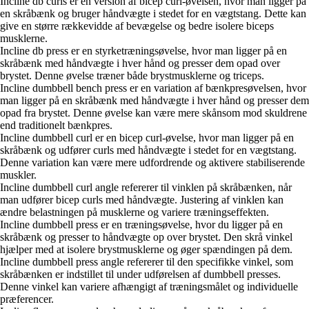
Incline db curls er en version af bicep curl-øvelsen, hvor man ligger på
en skråbænk og bruger håndvægte i stedet for en vægtstang. Dette kan
give en større rækkevidde af bevægelse og bedre isolere biceps
musklerne.
Incline db press er en styrketræningsøvelse, hvor man ligger på en
skråbænk med håndvægte i hver hånd og presser dem opad over
brystet. Denne øvelse træner både brystmusklerne og triceps.
Incline dumbbell bench press er en variation af bænkpresøvelsen, hvor
man ligger på en skråbænk med håndvægte i hver hånd og presser dem
opad fra brystet. Denne øvelse kan være mere skånsom mod skuldrene
end traditionelt bænkpres.
Incline dumbbell curl er en bicep curl-øvelse, hvor man ligger på en
skråbænk og udfører curls med håndvægte i stedet for en vægtstang.
Denne variation kan være mere udfordrende og aktivere stabiliserende
muskler.
Incline dumbbell curl angle refererer til vinklen på skråbænken, når
man udfører bicep curls med håndvægte. Justering af vinklen kan
ændre belastningen på musklerne og variere træningseffekten.
Incline dumbbell press er en træningsøvelse, hvor du ligger på en
skråbænk og presser to håndvægte op over brystet. Den skrå vinkel
hjælper med at isolere brystmusklerne og øger spændingen på dem.
Incline dumbbell press angle refererer til den specifikke vinkel, som
skråbænken er indstillet til under udførelsen af dumbbell presses.
Denne vinkel kan variere afhængigt af træningsmålet og individuelle
præferencer.