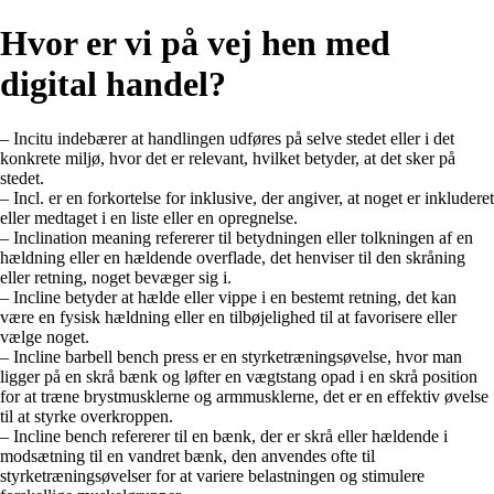
Hvor er vi på vej hen med
digital handel?
– Incitu indebærer at handlingen udføres på selve stedet eller i det
konkrete miljø, hvor det er relevant, hvilket betyder, at det sker på
stedet.
– Incl. er en forkortelse for inklusive, der angiver, at noget er inkluderet
eller medtaget i en liste eller en opregnelse.
– Inclination meaning refererer til betydningen eller tolkningen af en
hældning eller en hældende overflade, det henviser til den skråning
eller retning, noget bevæger sig i.
– Incline betyder at hælde eller vippe i en bestemt retning, det kan
være en fysisk hældning eller en tilbøjelighed til at favorisere eller
vælge noget.
– Incline barbell bench press er en styrketræningsøvelse, hvor man
ligger på en skrå bænk og løfter en vægtstang opad i en skrå position
for at træne brystmusklerne og armmusklerne, det er en effektiv øvelse
til at styrke overkroppen.
– Incline bench refererer til en bænk, der er skrå eller hældende i
modsætning til en vandret bænk, den anvendes ofte til
styrketræningsøvelser for at variere belastningen og stimulere