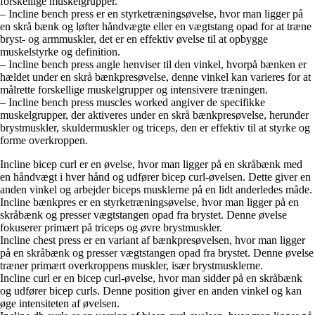
forskellige muskelgrupper.
– Incline bench press er en styrketræningsøvelse, hvor man ligger på
en skrå bænk og løfter håndvægte eller en vægtstang opad for at træne
bryst- og armmuskler, det er en effektiv øvelse til at opbygge
muskelstyrke og definition.
– Incline bench press angle henviser til den vinkel, hvorpå bænken er
hældet under en skrå bænkpresøvelse, denne vinkel kan varieres for at
målrette forskellige muskelgrupper og intensivere træningen.
– Incline bench press muscles worked angiver de specifikke
muskelgrupper, der aktiveres under en skrå bænkpresøvelse, herunder
brystmuskler, skuldermuskler og triceps, den er effektiv til at styrke og
forme overkroppen.
Incline bicep curl er en øvelse, hvor man ligger på en skråbænk med
en håndvægt i hver hånd og udfører bicep curl-øvelsen. Dette giver en
anden vinkel og arbejder biceps musklerne på en lidt anderledes måde.
Incline bænkpres er en styrketræningsøvelse, hvor man ligger på en
skråbænk og presser vægtstangen opad fra brystet. Denne øvelse
fokuserer primært på triceps og øvre brystmuskler.
Incline chest press er en variant af bænkpresøvelsen, hvor man ligger
på en skråbænk og presser vægtstangen opad fra brystet. Denne øvelse
træner primært overkroppens muskler, især brystmusklerne.
Incline curl er en bicep curl-øvelse, hvor man sidder på en skråbænk
og udfører bicep curls. Denne position giver en anden vinkel og kan
øge intensiteten af øvelsen.